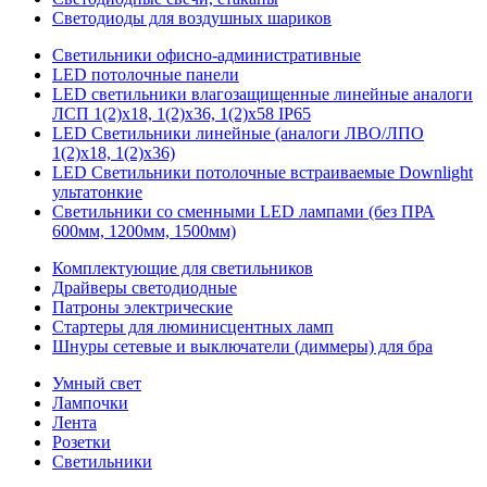
Светодиоды для воздушных шариков
Светильники офисно-административные
LED потолочные панели
LED светильники влагозащищенные линейные аналоги
ЛСП 1(2)х18, 1(2)х36, 1(2)х58 IP65
LED Светильники линейные (аналоги ЛВО/ЛПО
1(2)х18, 1(2)х36)
LED Светильники потолочные встраиваемые Downlight
ультатонкие
Светильники со сменными LED лампами (без ПРА
600мм, 1200мм, 1500мм)
Комплектующие для светильников
Драйверы светодиодные
Патроны электрические
Стартеры для люминисцентных ламп
Шнуры сетевые и выключатели (диммеры) для бра
Умный свет
Лампочки
Лента
Розетки
Светильники