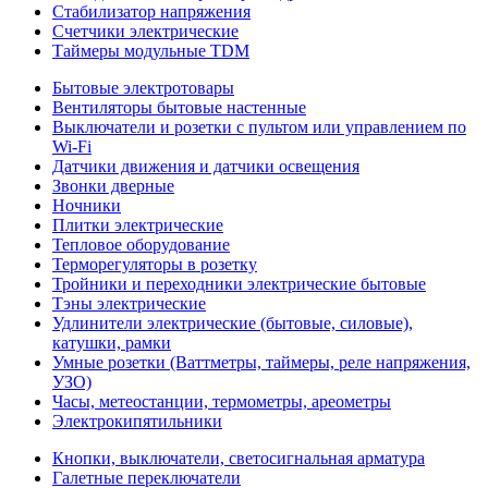
Стабилизатор напряжения
Счетчики электрические
Таймеры модульные TDM
Бытовые электротовары
Вентиляторы бытовые настенные
Выключатели и розетки с пультом или управлением по
Wi-Fi
Датчики движения и датчики освещения
Звонки дверные
Ночники
Плитки электрические
Тепловое оборудование
Терморегуляторы в розетку
Тройники и переходники электрические бытовые
Тэны электрические
Удлинители электрические (бытовые, силовые),
катушки, рамки
Умные розетки (Ваттметры, таймеры, реле напряжения,
УЗО)
Часы, метеостанции, термометры, ареометры
Электрокипятильники
Кнопки, выключатели, светосигнальная арматура
Галетные переключатели