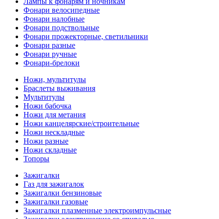
Лампы к фонарям и ночникам
Фонари велосипедные
Фонари налобные
Фонари подствольные
Фонари прожекторные, светильники
Фонари разные
Фонари ручные
Фонари-брелоки
Ножи, мультитулы
Браслеты выживания
Мультитулы
Ножи бабочка
Ножи для метания
Ножи канцелярские/строительные
Ножи нескладные
Ножи разные
Ножи складные
Топоры
Зажигалки
Газ для зажигалок
Зажигалки бензиновые
Зажигалки газовые
Зажигалки плазменные электроимпульсные