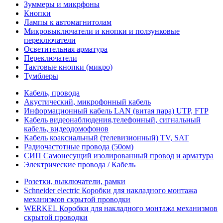
Зуммеры и микрфоны
Кнопки
Лампы к автомагнитолам
Микровыключатели и кнопки и ползунковые
переключатели
Осветительная арматура
Переключатели
Тактовые кнопки (микро)
Тумблеры
Кабель, провода
Акустический, микрофонный кабель
Информационный кабель LAN (витая пара) UTP, FTP
Кабель видеонаблюдения,телефонный, сигнальный
кабель, видеодомофонов
Кабель коаксиальный (телевизионный) TV, SAT
Радиочастотные провода (50ом)
СИП Самонесущий изолированный провод и арматура
Электрические провода / Кабель
Розетки, выключатели, рамки
Schneider electric Коробки для накладного монтажа
механизмов скрытой проводки
WERKEL Коробки для накладного монтажа механизмов
скрытой проводки