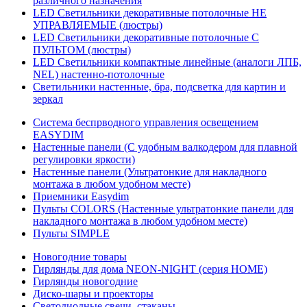
различного назначения
LED Светильники декоративные потолочные НЕ
УПРАВЛЯЕМЫЕ (люстры)
LED Светильники декоративные потолочные С
ПУЛЬТОМ (люстры)
LED Светильники компактные линейные (аналоги ЛПБ,
NEL) настенно-потолочные
Светильники настенные, бра, подсветка для картин и
зеркал
Система беспрводного управления освещением
EASYDIM
Настенные панели (С удобным валкодером для плавной
регулировки яркости)
Настенные панели (Ультратонкие для накладного
монтажа в любом удобном месте)
Приемники Easydim
Пульты COLORS (Настенные ультратонкие панели для
накладного монтажа в любом удобном месте)
Пульты SIMPLE
Новогодние товары
Гирлянды для дома NEON-NIGHT (серия HOME)
Гирлянды новогодние
Диско-шары и проекторы
Светодиодные свечи, стаканы