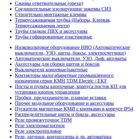
Сжимы ответвительные (орехи)
Соединительные изолирующие зажимы СИЗ
Строительно-монтажные клеммы
Термоусаживаемая трубка (Наборы, Клеевая,
Термоусаживаемая лента)
Трубы гладкие ПВХ и аксессуары
Трубы гофрированные пластиковые
Низковольтовое оборудование НВО (Автоматические
выключатели, УЗО, щиты, боксы, электросчетчики)
Автоматические выключатели, УЗО, Диф. автоматы
Аксессуары для сборки щитов и боксов
Выключатели концевые/пакетные
Контакторы малогабаритные промышленного
назначения серии КМН TDM Electric / EKF
Посты и пульты кнопочные, корпуса постов КП для
установки кнопок управления
Пробки, предохранители, плавкие вставки
Прочее модульное оборудование и аксессуары
Пускатели магнитные КМИ с кнопками в корпусе IP54
Распределительные щиты и боксы, аксессуары
Реле промежуточное TDM
Реле электромагнитное
Реле электротепловое
Реле, датчики, контроллеры и др. автоматика