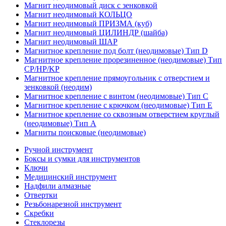
Магнит неодимовый диск с зенковкой
Магнит неодимовый КОЛЬЦО
Магнит неодимовый ПРИЗМА (куб)
Магнит неодимовый ЦИЛИНДР (шайба)
Магнит неодимовый ШАР
Магнитное крепление под болт (неодимовые) Тип D
Магнитное крепление прорезиненное (неодимовые) Тип
CP/HP/KP
Магнитное крепление прямоугольник с отверстием и
зенковкой (неодим)
Магнитное крепление с винтом (неодимовые) Тип С
Магнитное крепление с крючком (неодимовые) Тип Е
Магнитное крепление со сквозным отверстием круглый
(неодимовые) Тип А
Магниты поисковые (неодимовые)
Ручной инструмент
Боксы и сумки для инструментов
Ключи
Медицинский инструмент
Надфили алмазные
Отвертки
Резьбонарезной инструмент
Скребки
Стеклорезы