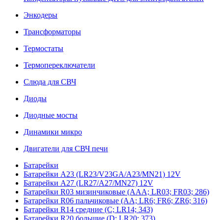
Энкодеры
Трансформаторы
Термостаты
Термопереключатели
Слюда для СВЧ
Диоды
Диодные мосты
Динамики микро
Двигатели для СВЧ печи
Батарейки
Батарейки A23 (LR23/V23GA/A23/MN21) 12V
Батарейки A27 (LR27/A27/MN27) 12V
Батарейки R03 мизинчиковые (AAA; LR03; FR03; 286)
Батарейки R06 пальчиковые (AA; LR6; FR6; ZR6; 316)
Батарейки R14 средние (C; LR14; 343)
Батарейки R20 большие (D; LR20; 373)