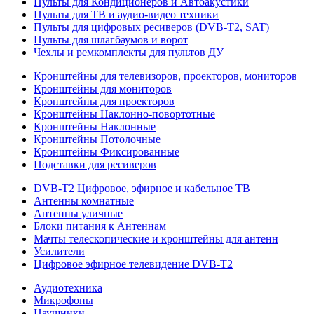
Пульты для Кондиционеров и Автоакустики
Пульты для ТВ и аудио-видео техники
Пульты для цифровых ресиверов (DVB-T2, SAT)
Пульты для шлагбаумов и ворот
Чехлы и ремкомплекты для пультов ДУ
Кронштейны для телевизоров, проекторов, мониторов
Кронштейны для мониторов
Кронштейны для проекторов
Кронштейны Наклонно-повортотные
Кронштейны Наклонные
Кронштейны Потолочные
Кронштейны Фиксированные
Подставки для ресиверов
DVB-T2 Цифровое, эфирное и кабельное ТВ
Антенны комнатные
Антенны уличные
Блоки питания к Антеннам
Мачты телескопические и кронштейны для антенн
Усилители
Цифровое эфирное телевидение DVB-Т2
Аудиотехника
Микрофоны
Наушники