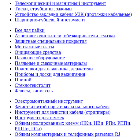
Телескопический и магнитный инструмент
Тиски, струбцины, зажимы
Устройство закладки кабеля УЗК (протяжки кабельные)
Шарнирно-губцевый инструмент
Все для пайки
Аэрозоли: очистители, обезжириватели, смазки
Защитные специальные покрытия
Монтажные платы
Очищающие средства
Паяльное оборудование
Паяльные и смазочные материалы
Подставки для паяльника, держатели
Приборы и доски для выжигания
Припой
Стеклотекстолит
Флюсы, канифоль
Электромонтажный инструмент
Зачистка витой пары и коаксиального кабеля
Инструмент для зачистки кабеля (стрипперы)
Инструмент для стяжек
Обжим изолированных клемм (НКи, НВи, РПи, РППи,
РШПи, ГСи)
Обжим компьютерных и телефонных разъемов RJ