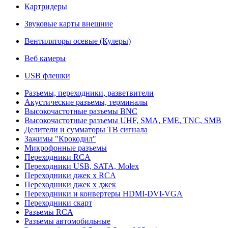
Картридеры
Звуковые карты внешние
Вентиляторы осевые (Кулеры)
Веб камеры
USB флешки
Разъемы, переходники, разветвители
Акустические разъемы, терминалы
Высокочастотные разъемы BNC
Высокочастотные разъемы UHF, SMA, FME, TNC, SMB
Делители и сумматоры ТВ сигнала
Зажимы "Крокодил"
Микрофонные разъемы
Переходники RCA
Переходники USB, SATA, Molex
Переходники джек х RCA
Переходники джек х джек
Переходники и конвертеры HDMI-DVI-VGA
Переходники скарт
Разъемы RCA
Разъемы автомобильные