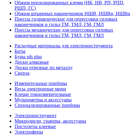
Обжим неизолированных клемм (НК, НВ, РП, РПП,
РШП, ГС)
Обжим штыревых наконечников НШВ, НШВи, НШВи
Прессы гидравлические для опрессовки силовых
наконечников и гильз ТМ, ТМЛ, ГМ, ГМЛ
Прессы механические для опрессовки силовых
наконечников и гильз ТМ, ТМЛ, ГМ, ГМЛ
Расходные материалы для электроинструмента
Биты
Буры sds plus
Диски алмазные
Диски отрезные по металлу
Сверла
Измерительные приборы
Весы электронные мини
Клещи токоизмерительные
Мультиметры и аксессуары
Специализированные приборы
Электроинструмент
Микродрели, граверы, аксессуары
Пистолеты клеевые
Электрофены