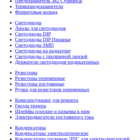
Предохранитель 382 Cylindrical
Термопредохранители
Ферритовые кольца
Светодиоды
Линзы для светодиодов
Светодиоды DIP
Светодиоды DIP Пиранья
Светодиоды SMD
Светодиоды на радиаторе
Светодиоды с прозрачной линзой
Держатели светодиодов индикаторных
Резисторы
Резисторы переменные
Резисторы постоянные
Ручки для резисторов переменных
Комплектующие для ремонта
Гнезда тюнера
Шлейфы плоские и разъемы к ним
Электродвигатели постоянного тока
Конденсаторы
Конденсаторы электролитические
Конденсаторы пусковые ДПС для электродвигателей