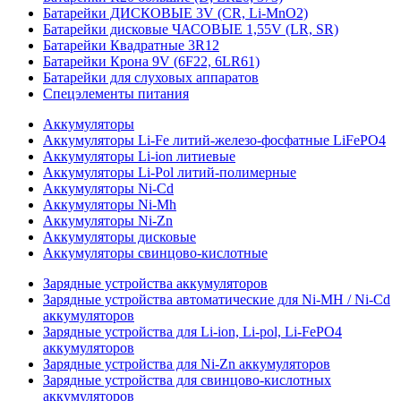
Батарейки ДИСКОВЫЕ 3V (CR, Li-MnO2)
Батарейки дисковые ЧАСОВЫЕ 1,55V (LR, SR)
Батарейки Квадратные 3R12
Батарейки Крона 9V (6F22, 6LR61)
Батарейки для слуховых аппаратов
Спецэлементы питания
Аккумуляторы
Аккумуляторы Li-Fe литий-железо-фосфатные LiFePO4
Аккумуляторы Li-ion литиевые
Аккумуляторы Li-Pol литий-полимерные
Аккумуляторы Ni-Cd
Аккумуляторы Ni-Mh
Аккумуляторы Ni-Zn
Аккумуляторы дисковые
Аккумуляторы свинцово-кислотные
Зарядные устройства аккумуляторов
Зарядные устройства автоматические для Ni-MH / Ni-Cd
аккумуляторов
Зарядные устройства для Li-ion, Li-pol, Li-FePO4
аккумуляторов
Зарядные устройства для Ni-Zn аккумуляторов
Зарядные устройства для свинцово-кислотных
аккумуляторов