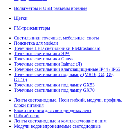
Вольтметры и USB разъемы врезные
Щетки
FM-трансмиттеры
Светильники точечные, мебельные, споты
Подсветка для мебели
Точечные LED светильники Elektrostandard
Точечные светильники ЭРА
Точечные светильники Gauss
Точечные светильники Italmac (Я)
Точечные светильники влагозащищенные IP44 / IP65
Точечные светильники под лампу (MR16, G4, G9,
GU10)
Точечные светильники под лампу GX53
Точечные светильники под лампу GX70
Ленты светодиодные, Неон гибкий, модули, профиль,
блоки питания
Блоки питания для светодиодных лент
Гибкий неон
Ленты светодиодные и комплектующие к ним
Модули водонепронецаемые светодиодные