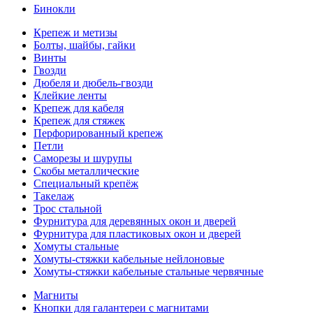
Бинокли
Крепеж и метизы
Болты, шайбы, гайки
Винты
Гвозди
Дюбеля и дюбель-гвозди
Клейкие ленты
Крепеж для кабеля
Крепеж для стяжек
Перфорированный крепеж
Петли
Саморезы и шурупы
Скобы металлические
Специальный крепёж
Такелаж
Трос стальной
Фурнитура для деревянных окон и дверей
Фурнитура для пластиковых окон и дверей
Хомуты стальные
Хомуты-стяжки кабельные нейлоновые
Хомуты-стяжки кабельные стальные червячные
Магниты
Кнопки для галантереи с магнитами