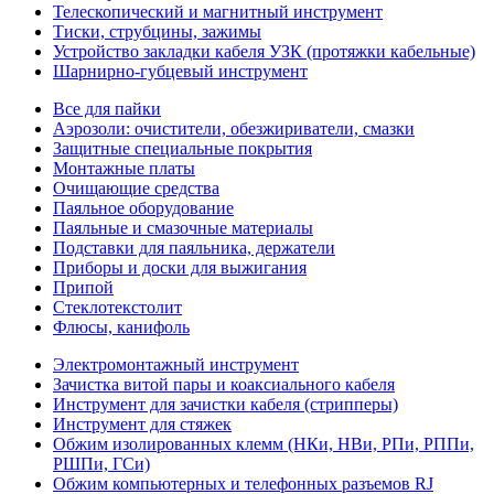
Телескопический и магнитный инструмент
Тиски, струбцины, зажимы
Устройство закладки кабеля УЗК (протяжки кабельные)
Шарнирно-губцевый инструмент
Все для пайки
Аэрозоли: очистители, обезжириватели, смазки
Защитные специальные покрытия
Монтажные платы
Очищающие средства
Паяльное оборудование
Паяльные и смазочные материалы
Подставки для паяльника, держатели
Приборы и доски для выжигания
Припой
Стеклотекстолит
Флюсы, канифоль
Электромонтажный инструмент
Зачистка витой пары и коаксиального кабеля
Инструмент для зачистки кабеля (стрипперы)
Инструмент для стяжек
Обжим изолированных клемм (НКи, НВи, РПи, РППи,
РШПи, ГСи)
Обжим компьютерных и телефонных разъемов RJ