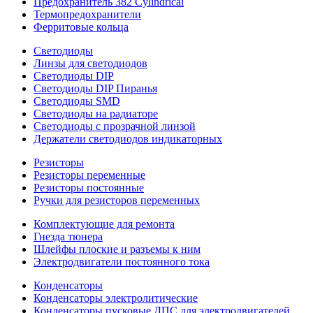
Предохранитель 382 Cylindrical
Термопредохранители
Ферритовые кольца
Светодиоды
Линзы для светодиодов
Светодиоды DIP
Светодиоды DIP Пиранья
Светодиоды SMD
Светодиоды на радиаторе
Светодиоды с прозрачной линзой
Держатели светодиодов индикаторных
Резисторы
Резисторы переменные
Резисторы постоянные
Ручки для резисторов переменных
Комплектующие для ремонта
Гнезда тюнера
Шлейфы плоские и разъемы к ним
Электродвигатели постоянного тока
Конденсаторы
Конденсаторы электролитические
Конденсаторы пусковые ДПС для электродвигателей