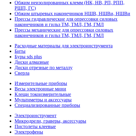
Обжим неизолированных клемм (НК, НВ, РП, РПП,
РШП, ГС)
Обжим штыревых наконечников НШВ, НШВи, НШВи
Прессы гидравлические для опрессовки силовых
наконечников и гильз ТМ, ТМЛ, ГМ, ГМЛ
Прессы механические для опрессовки силовых
наконечников и гильз ТМ, ТМЛ, ГМ, ГМЛ
Расходные материалы для электроинструмента
Биты
Буры sds plus
Диски алмазные
Диски отрезные по металлу
Сверла
Измерительные приборы
Весы электронные мини
Клещи токоизмерительные
Мультиметры и аксессуары
Специализированные приборы
Электроинструмент
Микродрели, граверы, аксессуары
Пистолеты клеевые
Электрофены