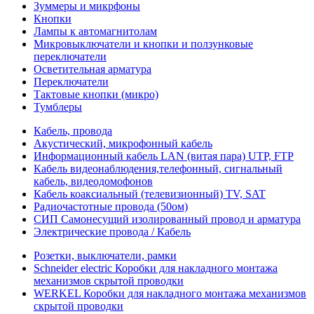
Зуммеры и микрфоны
Кнопки
Лампы к автомагнитолам
Микровыключатели и кнопки и ползунковые
переключатели
Осветительная арматура
Переключатели
Тактовые кнопки (микро)
Тумблеры
Кабель, провода
Акустический, микрофонный кабель
Информационный кабель LAN (витая пара) UTP, FTP
Кабель видеонаблюдения,телефонный, сигнальный
кабель, видеодомофонов
Кабель коаксиальный (телевизионный) TV, SAT
Радиочастотные провода (50ом)
СИП Самонесущий изолированный провод и арматура
Электрические провода / Кабель
Розетки, выключатели, рамки
Schneider electric Коробки для накладного монтажа
механизмов скрытой проводки
WERKEL Коробки для накладного монтажа механизмов
скрытой проводки