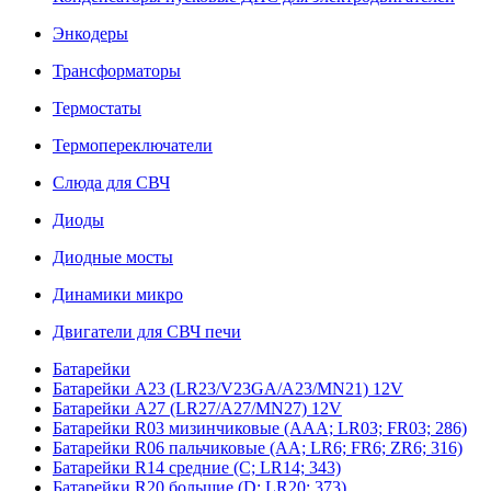
Энкодеры
Трансформаторы
Термостаты
Термопереключатели
Слюда для СВЧ
Диоды
Диодные мосты
Динамики микро
Двигатели для СВЧ печи
Батарейки
Батарейки A23 (LR23/V23GA/A23/MN21) 12V
Батарейки A27 (LR27/A27/MN27) 12V
Батарейки R03 мизинчиковые (AAA; LR03; FR03; 286)
Батарейки R06 пальчиковые (AA; LR6; FR6; ZR6; 316)
Батарейки R14 средние (C; LR14; 343)
Батарейки R20 большие (D; LR20; 373)