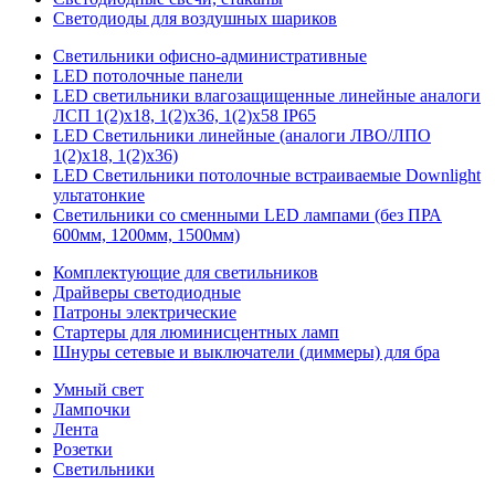
Светодиоды для воздушных шариков
Светильники офисно-административные
LED потолочные панели
LED светильники влагозащищенные линейные аналоги
ЛСП 1(2)х18, 1(2)х36, 1(2)х58 IP65
LED Светильники линейные (аналоги ЛВО/ЛПО
1(2)х18, 1(2)х36)
LED Светильники потолочные встраиваемые Downlight
ультатонкие
Светильники со сменными LED лампами (без ПРА
600мм, 1200мм, 1500мм)
Комплектующие для светильников
Драйверы светодиодные
Патроны электрические
Стартеры для люминисцентных ламп
Шнуры сетевые и выключатели (диммеры) для бра
Умный свет
Лампочки
Лента
Розетки
Светильники