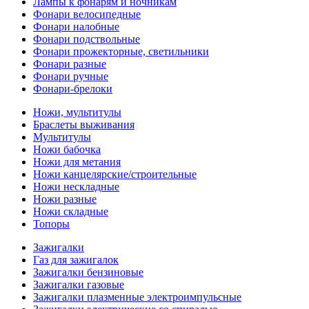
Лампы к фонарям и ночникам
Фонари велосипедные
Фонари налобные
Фонари подствольные
Фонари прожекторные, светильники
Фонари разные
Фонари ручные
Фонари-брелоки
Ножи, мультитулы
Браслеты выживания
Мультитулы
Ножи бабочка
Ножи для метания
Ножи канцелярские/строительные
Ножи нескладные
Ножи разные
Ножи складные
Топоры
Зажигалки
Газ для зажигалок
Зажигалки бензиновые
Зажигалки газовые
Зажигалки плазменные электроимпульсные