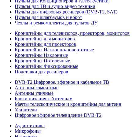
Пульты для Кондиционеров и Автоакустики
Пульты для ТВ и аудио-видео техники
Пульты для цифровых ресиверов (DVB-T2, SAT)
Пульты для шлагбаумов и ворот
Чехлы и ремкомплекты для пультов ДУ
Кронштейны для телевизоров, проекторов, мониторов
Кронштейны для мониторов
Кронштейны для проекторов
Кронштейны Наклонно-повортотные
Кронштейны Наклонные
Кронштейны Потолочные
Кронштейны Фиксированные
Подставки для ресиверов
DVB-T2 Цифровое, эфирное и кабельное ТВ
Антенны комнатные
Антенны уличные
Блоки питания к Антеннам
Мачты телескопические и кронштейны для антенн
Усилители
Цифровое эфирное телевидение DVB-Т2
Аудиотехника
Микрофоны
Наушники