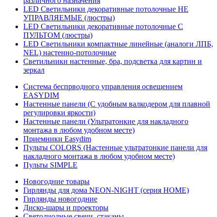
различного назначения
LED Светильники декоративные потолочные НЕ
УПРАВЛЯЕМЫЕ (люстры)
LED Светильники декоративные потолочные С
ПУЛЬТОМ (люстры)
LED Светильники компактные линейные (аналоги ЛПБ,
NEL) настенно-потолочные
Светильники настенные, бра, подсветка для картин и
зеркал
Система беспрводного управления освещением
EASYDIM
Настенные панели (С удобным валкодером для плавной
регулировки яркости)
Настенные панели (Ультратонкие для накладного
монтажа в любом удобном месте)
Приемники Easydim
Пульты COLORS (Настенные ультратонкие панели для
накладного монтажа в любом удобном месте)
Пульты SIMPLE
Новогодние товары
Гирлянды для дома NEON-NIGHT (серия HOME)
Гирлянды новогодние
Диско-шары и проекторы
Светодиодные свечи, стаканы