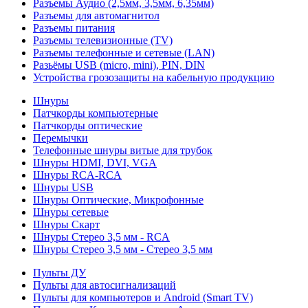
Разъемы Аудио (2,5мм, 3,5мм, 6,35мм)
Разъемы для автомагнитол
Разъемы питания
Разъемы телевизионные (TV)
Разъемы телефонные и сетевые (LAN)
Разьёмы USB (micro, mini), PIN, DIN
Устройства грозозащиты на кабельную продукцию
Шнуры
Патчкорды компьютерные
Патчкорды оптические
Перемычки
Телефонные шнуры витые для трубок
Шнуры HDMI, DVI, VGA
Шнуры RCA-RCA
Шнуры USB
Шнуры Оптические, Микрофонные
Шнуры сетевые
Шнуры Скарт
Шнуры Стерео 3,5 мм - RCA
Шнуры Стерео 3,5 мм - Стерео 3,5 мм
Пульты ДУ
Пульты для автосигнализаций
Пульты для компьютеров и Android (Smart TV)