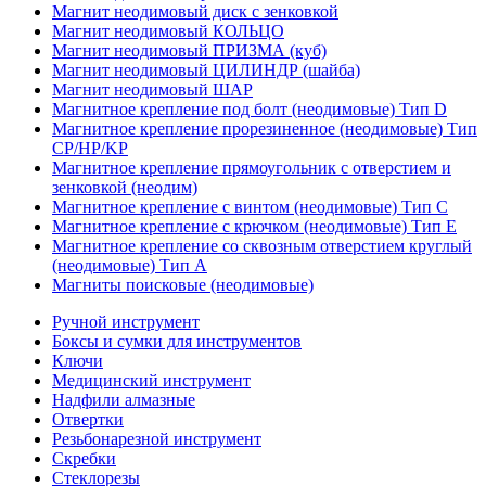
Магнит неодимовый диск с зенковкой
Магнит неодимовый КОЛЬЦО
Магнит неодимовый ПРИЗМА (куб)
Магнит неодимовый ЦИЛИНДР (шайба)
Магнит неодимовый ШАР
Магнитное крепление под болт (неодимовые) Тип D
Магнитное крепление прорезиненное (неодимовые) Тип
CP/HP/KP
Магнитное крепление прямоугольник с отверстием и
зенковкой (неодим)
Магнитное крепление с винтом (неодимовые) Тип С
Магнитное крепление с крючком (неодимовые) Тип Е
Магнитное крепление со сквозным отверстием круглый
(неодимовые) Тип А
Магниты поисковые (неодимовые)
Ручной инструмент
Боксы и сумки для инструментов
Ключи
Медицинский инструмент
Надфили алмазные
Отвертки
Резьбонарезной инструмент
Скребки
Стеклорезы