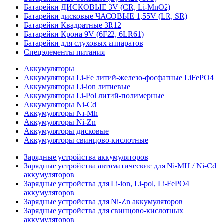
Батарейки ДИСКОВЫЕ 3V (CR, Li-MnO2)
Батарейки дисковые ЧАСОВЫЕ 1,55V (LR, SR)
Батарейки Квадратные 3R12
Батарейки Крона 9V (6F22, 6LR61)
Батарейки для слуховых аппаратов
Спецэлементы питания
Аккумуляторы
Аккумуляторы Li-Fe литий-железо-фосфатные LiFePO4
Аккумуляторы Li-ion литиевые
Аккумуляторы Li-Pol литий-полимерные
Аккумуляторы Ni-Cd
Аккумуляторы Ni-Mh
Аккумуляторы Ni-Zn
Аккумуляторы дисковые
Аккумуляторы свинцово-кислотные
Зарядные устройства аккумуляторов
Зарядные устройства автоматические для Ni-MH / Ni-Cd
аккумуляторов
Зарядные устройства для Li-ion, Li-pol, Li-FePO4
аккумуляторов
Зарядные устройства для Ni-Zn аккумуляторов
Зарядные устройства для свинцово-кислотных
аккумуляторов