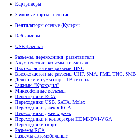
Картридеры
Звуковые карты внешние
Вентиляторы осевые (Кулеры)
Веб камеры
USB флешки
Разъемы, переходники, разветвители
Акустические разъемы, терминалы
Высокочастотные разъемы BNC
Высокочастотные разъемы UHF, SMA, FME, TNC, SMB
Делители и сумматоры ТВ сигнала
Зажимы "Крокодил"
Микрофонные разъемы
Переходники RCA
Переходники USB, SATA, Molex
Переходники джек х RCA
Переходники джек х джек
Переходники и конвертеры HDMI-DVI-VGA
Переходники скарт
Разъемы RCA
Разъемы автомобильные