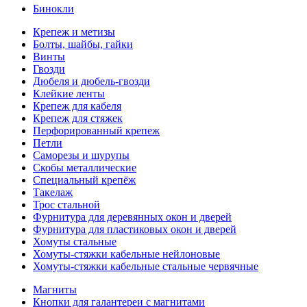
Бинокли
Крепеж и метизы
Болты, шайбы, гайки
Винты
Гвозди
Дюбеля и дюбель-гвозди
Клейкие ленты
Крепеж для кабеля
Крепеж для стяжек
Перфорированный крепеж
Петли
Саморезы и шурупы
Скобы металлические
Специальный крепёж
Такелаж
Трос стальной
Фурнитура для деревянных окон и дверей
Фурнитура для пластиковых окон и дверей
Хомуты стальные
Хомуты-стяжки кабельные нейлоновые
Хомуты-стяжки кабельные стальные червячные
Магниты
Кнопки для галантереи с магнитами