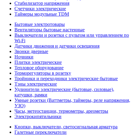
Стабилизатор напряжения
Счетчики электрические
Таймеры модульные TDM
Бытовые электротовары
Вентиляторы бытовые настенные
Выключатели и розетки с пультом или управлением по
Wi-Fi
Датчики движения и датчики освещения
Звонки дверные
Ночники
Плитки электрические
Тепловое оборудование
Терморегуляторы в розетку
Тройники и переходники электрические бытовые
Тэны электрические
Удлинители электрические (бытовые, силовые),
катушки, рамки
Умные розетки (Ваттметры, таймеры, реле напряжения,
УЗО)
Часы, метеостанции, термометры, ареометры
Электрокипятильники
Кнопки, выключатели, светосигнальная арматура
Галетные переключатели