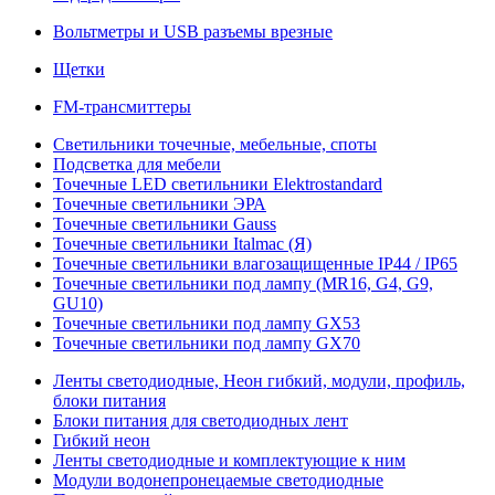
Вольтметры и USB разъемы врезные
Щетки
FM-трансмиттеры
Светильники точечные, мебельные, споты
Подсветка для мебели
Точечные LED светильники Elektrostandard
Точечные светильники ЭРА
Точечные светильники Gauss
Точечные светильники Italmac (Я)
Точечные светильники влагозащищенные IP44 / IP65
Точечные светильники под лампу (MR16, G4, G9,
GU10)
Точечные светильники под лампу GX53
Точечные светильники под лампу GX70
Ленты светодиодные, Неон гибкий, модули, профиль,
блоки питания
Блоки питания для светодиодных лент
Гибкий неон
Ленты светодиодные и комплектующие к ним
Модули водонепронецаемые светодиодные