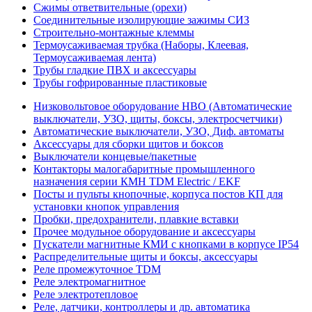
Сжимы ответвительные (орехи)
Соединительные изолирующие зажимы СИЗ
Строительно-монтажные клеммы
Термоусаживаемая трубка (Наборы, Клеевая,
Термоусаживаемая лента)
Трубы гладкие ПВХ и аксессуары
Трубы гофрированные пластиковые
Низковольтовое оборудование НВО (Автоматические
выключатели, УЗО, щиты, боксы, электросчетчики)
Автоматические выключатели, УЗО, Диф. автоматы
Аксессуары для сборки щитов и боксов
Выключатели концевые/пакетные
Контакторы малогабаритные промышленного
назначения серии КМН TDM Electric / EKF
Посты и пульты кнопочные, корпуса постов КП для
установки кнопок управления
Пробки, предохранители, плавкие вставки
Прочее модульное оборудование и аксессуары
Пускатели магнитные КМИ с кнопками в корпусе IP54
Распределительные щиты и боксы, аксессуары
Реле промежуточное TDM
Реле электромагнитное
Реле электротепловое
Реле, датчики, контроллеры и др. автоматика