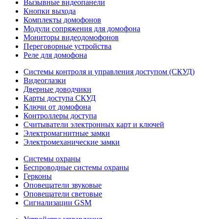
Вызывные видеопанели
Кнопки выхода
Комплекты домофонов
Модули сопряжения для домофона
Мониторы видеодомофонов
Переговорные устройства
Реле для домофона
Системы контроля и управления доступом (СКУД)
Видеоглазки
Дверные доводчики
Карты доступа СКУД
Ключи от домофона
Контроллеры доступа
Считыватели электронных карт и ключей
Электромагнитные замки
Электромеханические замки
Системы охраны
Беспроводные системы охраны
Герконы
Оповещатели звуковые
Оповещатели световые
Сигнализации GSM