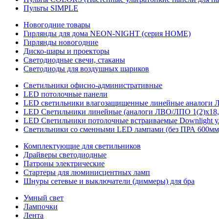
Пульты SIMPLE
Новогодние товары
Гирлянды для дома NEON-NIGHT (серия HOME)
Гирлянды новогодние
Диско-шары и проекторы
Светодиодные свечи, стаканы
Светодиоды для воздушных шариков
Светильники офисно-административные
LED потолочные панели
LED светильники влагозащищенные линейные аналоги ЛСП
LED Светильники линейные (аналоги ЛВО/ЛПО 1(2)х18, 
LED Светильники потолочные встраиваемые Downlight у
Светильники со сменными LED лампами (без ПРА 600мм,
Комплектующие для светильников
Драйверы светодиодные
Патроны электрические
Стартеры для люминисцентных ламп
Шнуры сетевые и выключатели (диммеры) для бра
Умный свет
Лампочки
Лента