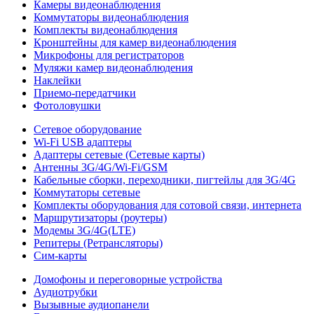
Камеры видеонаблюдения
Коммутаторы видеонаблюдения
Комплекты видеонаблюдения
Кронштейны для камер видеонаблюдения
Микрофоны для регистраторов
Муляжи камер видеонаблюдения
Наклейки
Приемо-передатчики
Фотоловушки
Сетевое оборудование
Wi-Fi USB адаптеры
Адаптеры сетевые (Сетевые карты)
Антенны 3G/4G/Wi-Fi/GSM
Кабельные сборки, переходники, пигтейлы для 3G/4G
Коммутаторы сетевые
Комплекты оборудования для сотовой связи, интернета
Маршрутизаторы (роутеры)
Модемы 3G/4G(LTE)
Репитеры (Ретрансляторы)
Сим-карты
Домофоны и переговорные устройства
Аудиотрубки
Вызывные аудиопанели