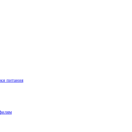
оки питания
офилям