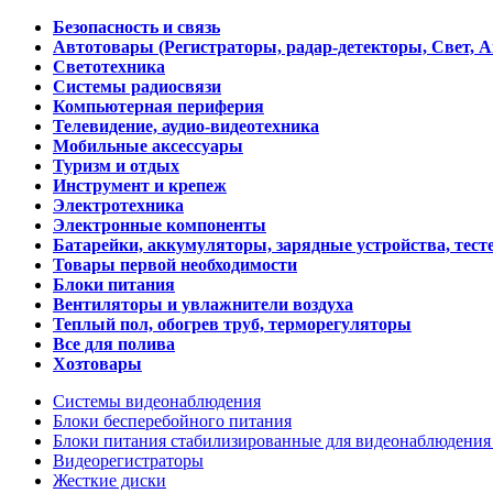
Безопасность и связь
Автотовары (Регистраторы, радар-детекторы, Свет, 
Светотехника
Системы радиосвязи
Компьютерная периферия
Телевидение, аудио-видеотехника
Мобильные аксессуары
Туризм и отдых
Инструмент и крепеж
Электротехника
Электронные компоненты
Батарейки, аккумуляторы, зарядные устройства, тесте
Товары первой необходимости
Блоки питания
Вентиляторы и увлажнители воздуха
Теплый пол, обогрев труб, терморегуляторы
Все для полива
Хозтовары
Системы видеонаблюдения
Блоки бесперебойного питания
Блоки питания стабилизированные для видеонаблюдени
Видеорегистраторы
Жесткие диски