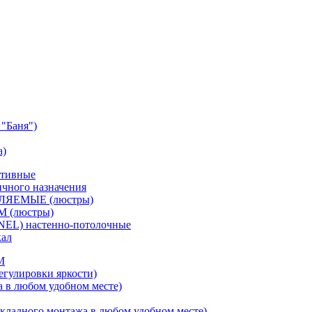
"Баня")
а)
ативные
чного назначения
ВЛЯЕМЫЕ (люстры)
М (люстры)
NEL) настенно-потолочные
кал
M
егулировки яркости)
а в любом удобном месте)
кладного монтажа в любом удобном месте)