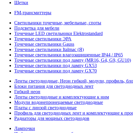
Щетки
FM-трансмиттеры
Светильники точечные, мебельные, споты
Подсветка для мебели
Точечные LED светильники Elektrostandard
Точечные светильники ЭРА
Точечные светильники Gauss
Точечные светильники Italmac (Я)
Точечные светильники влагозащищенные IP44 / IP65
Точечные светильники под лампу (MR16, G4, G9, GU10)
Точечные светильники под лампу GX53
Точечные светильники под лампу GX70
Ленты светодиодные, Неон гибкий, модули, профиль, бл
Блоки питания для светодиодных лент
Гибкий неон
Ленты светодиодные и комплектующие к ним
Модули водонепронецаемые светодиодные
Платы с линзой светодиодные
Профиль для светодиодных лент и комплектующие к пр
Радиаторы для мощных светодиодов
Лампочки