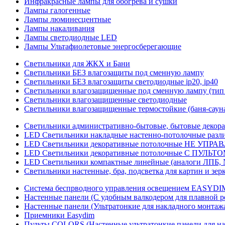
Инфракрасные лампы для обогрева и сушки
Лампы галогенные
Лампы люминесцентные
Лампы накаливания
Лампы светодиодные LED
Лампы Ультафиолетовые энергосберегающие
Светильники для ЖКХ и Бани
Светильники БЕЗ влагозащиты под сменную лампу
Светильники БЕЗ влагозащиты светодиодные ip20, ip40
Светильники влагозащищенные под сменную лампу (тип 
Светильники влагозащищенные светодиодные
Светильники влагозащищенные термостойкие (баня-саун
Светильники административно-бытовые, бытовые декор
LED Cветильники накладные настенно-потолочные разли
LED Светильники декоративные потолочные НЕ УПРА
LED Светильники декоративные потолочные С ПУЛЬТО
LED Светильники компактные линейные (аналоги ЛПБ, 
Светильники настенные, бра, подсветка для картин и зер
Система беспрводного управления освещением EASYDI
Настенные панели (С удобным валкодером для плавной р
Настенные панели (Ультратонкие для накладного монтаж
Приемники Easydim
Пульты COLORS (Настенные ультратонкие панели для на