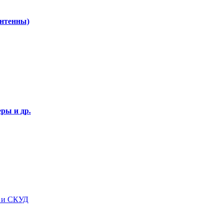
Антенны)
ры и др.
я и СКУД