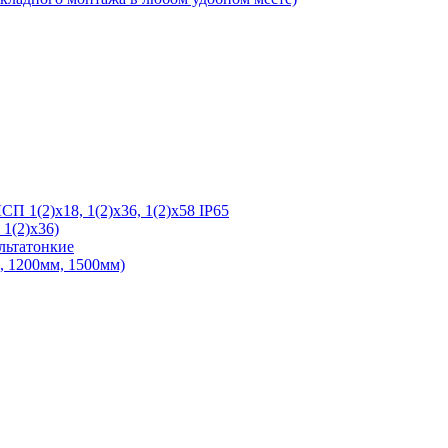
 1(2)х18, 1(2)х36, 1(2)х58 IP65
1(2)х36)
льтатонкие
 1200мм, 1500мм)