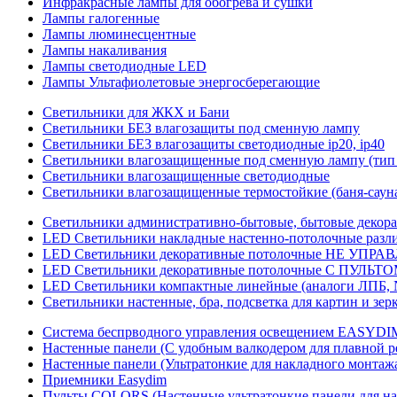
Инфракрасные лампы для обогрева и сушки
Лампы галогенные
Лампы люминесцентные
Лампы накаливания
Лампы светодиодные LED
Лампы Ультафиолетовые энергосберегающие
Светильники для ЖКХ и Бани
Светильники БЕЗ влагозащиты под сменную лампу
Светильники БЕЗ влагозащиты светодиодные ip20, ip40
Светильники влагозащищенные под сменную лампу (тип 
Светильники влагозащищенные светодиодные
Светильники влагозащищенные термостойкие (баня-саун
Светильники административно-бытовые, бытовые декор
LED Cветильники накладные настенно-потолочные разли
LED Светильники декоративные потолочные НЕ УПРА
LED Светильники декоративные потолочные С ПУЛЬТО
LED Светильники компактные линейные (аналоги ЛПБ, 
Светильники настенные, бра, подсветка для картин и зер
Система беспрводного управления освещением EASYDI
Настенные панели (С удобным валкодером для плавной р
Настенные панели (Ультратонкие для накладного монтаж
Приемники Easydim
Пульты COLORS (Настенные ультратонкие панели для на