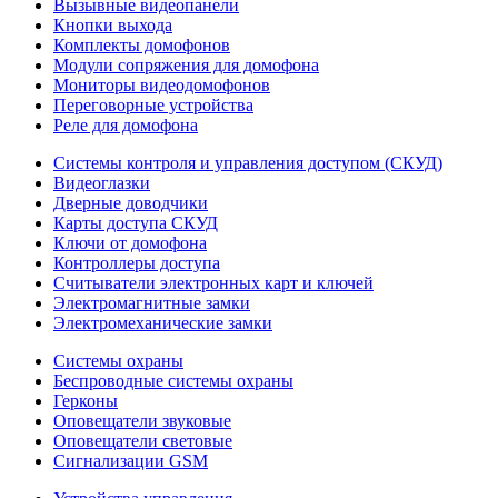
Вызывные видеопанели
Кнопки выхода
Комплекты домофонов
Модули сопряжения для домофона
Мониторы видеодомофонов
Переговорные устройства
Реле для домофона
Системы контроля и управления доступом (СКУД)
Видеоглазки
Дверные доводчики
Карты доступа СКУД
Ключи от домофона
Контроллеры доступа
Считыватели электронных карт и ключей
Электромагнитные замки
Электромеханические замки
Системы охраны
Беспроводные системы охраны
Герконы
Оповещатели звуковые
Оповещатели световые
Сигнализации GSM