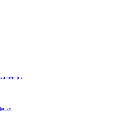
оки питания
офилям