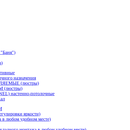
"Баня")
а)
ативные
чного назначения
ВЛЯЕМЫЕ (люстры)
М (люстры)
NEL) настенно-потолочные
кал
M
егулировки яркости)
а в любом удобном месте)
кладного монтажа в любом удобном месте)