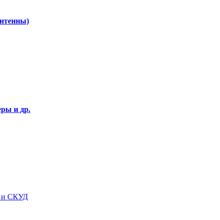
Антенны)
ры и др.
я и СКУД