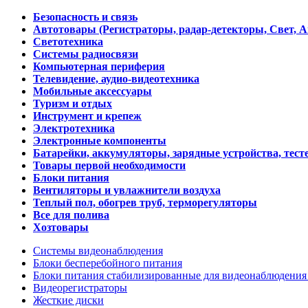
Безопасность и связь
Автотовары (Регистраторы, радар-детекторы, Свет, 
Светотехника
Системы радиосвязи
Компьютерная периферия
Телевидение, аудио-видеотехника
Мобильные аксессуары
Туризм и отдых
Инструмент и крепеж
Электротехника
Электронные компоненты
Батарейки, аккумуляторы, зарядные устройства, тесте
Товары первой необходимости
Блоки питания
Вентиляторы и увлажнители воздуха
Теплый пол, обогрев труб, терморегуляторы
Все для полива
Хозтовары
Системы видеонаблюдения
Блоки бесперебойного питания
Блоки питания стабилизированные для видеонаблюдени
Видеорегистраторы
Жесткие диски