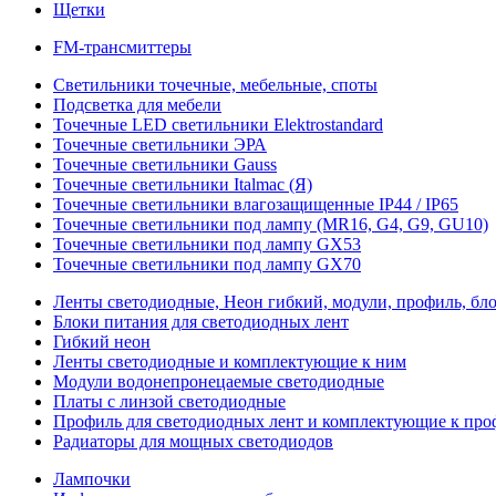
Щетки
FM-трансмиттеры
Светильники точечные, мебельные, споты
Подсветка для мебели
Точечные LED светильники Elektrostandard
Точечные светильники ЭРА
Точечные светильники Gauss
Точечные светильники Italmac (Я)
Точечные светильники влагозащищенные IP44 / IP65
Точечные светильники под лампу (MR16, G4, G9, GU10)
Точечные светильники под лампу GX53
Точечные светильники под лампу GX70
Ленты светодиодные, Неон гибкий, модули, профиль, бл
Блоки питания для светодиодных лент
Гибкий неон
Ленты светодиодные и комплектующие к ним
Модули водонепронецаемые светодиодные
Платы с линзой светодиодные
Профиль для светодиодных лент и комплектующие к пр
Радиаторы для мощных светодиодов
Лампочки