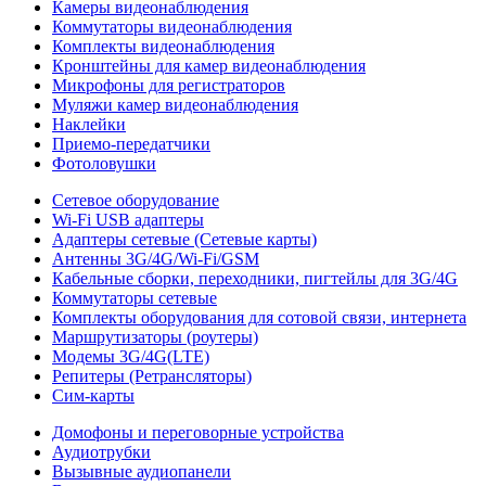
Камеры видеонаблюдения
Коммутаторы видеонаблюдения
Комплекты видеонаблюдения
Кронштейны для камер видеонаблюдения
Микрофоны для регистраторов
Муляжи камер видеонаблюдения
Наклейки
Приемо-передатчики
Фотоловушки
Сетевое оборудование
Wi-Fi USB адаптеры
Адаптеры сетевые (Сетевые карты)
Антенны 3G/4G/Wi-Fi/GSM
Кабельные сборки, переходники, пигтейлы для 3G/4G
Коммутаторы сетевые
Комплекты оборудования для сотовой связи, интернета
Маршрутизаторы (роутеры)
Модемы 3G/4G(LTE)
Репитеры (Ретрансляторы)
Сим-карты
Домофоны и переговорные устройства
Аудиотрубки
Вызывные аудиопанели