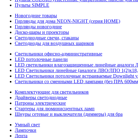
Пульты SIMPLE
Новогодние товары
Гирлянды для дома NEON-NIGHT (серия HOME)
Гирлянды новогодние
Диско-шары и проекторы
Светодиодные свечи, стаканы
Светодиоды для воздушных шариков
Светильники офисно-административные
LED потолочные панели
LED светильники влагозащищенные линейные аналоги ЛСП
LED Светильники линейные (аналоги ЛВО/ЛПО 1(2)х18, 
LED Светильники потолочные встраиваемые Downlight у
Светильники со сменными LED лампами (без ПРА 600мм,
Комплектующие для светильников
Драйверы светодиодные
Патроны электрические
Стартеры для люминисцентных ламп
Шнуры сетевые и выключатели (диммеры) для бра
Умный свет
Лампочки
Лента