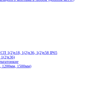
 1(2)х18, 1(2)х36, 1(2)х58 IP65
1(2)х36)
льтатонкие
 1200мм, 1500мм)