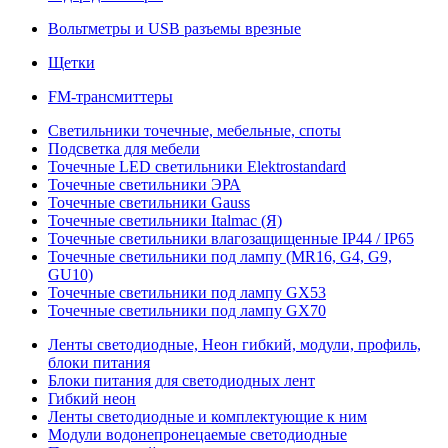
Вольтметры и USB разъемы врезные
Щетки
FM-трансмиттеры
Светильники точечные, мебельные, споты
Подсветка для мебели
Точечные LED светильники Elektrostandard
Точечные светильники ЭРА
Точечные светильники Gauss
Точечные светильники Italmac (Я)
Точечные светильники влагозащищенные IP44 / IP65
Точечные светильники под лампу (MR16, G4, G9,
GU10)
Точечные светильники под лампу GX53
Точечные светильники под лампу GX70
Ленты светодиодные, Неон гибкий, модули, профиль,
блоки питания
Блоки питания для светодиодных лент
Гибкий неон
Ленты светодиодные и комплектующие к ним
Модули водонепронецаемые светодиодные