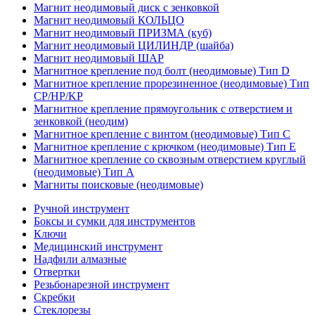
Магнит неодимовый диск с зенковкой
Магнит неодимовый КОЛЬЦО
Магнит неодимовый ПРИЗМА (куб)
Магнит неодимовый ЦИЛИНДР (шайба)
Магнит неодимовый ШАР
Магнитное крепление под болт (неодимовые) Тип D
Магнитное крепление прорезиненное (неодимовые) Тип
CP/HP/KP
Магнитное крепление прямоугольник с отверстием и
зенковкой (неодим)
Магнитное крепление с винтом (неодимовые) Тип С
Магнитное крепление с крючком (неодимовые) Тип Е
Магнитное крепление со сквозным отверстием круглый
(неодимовые) Тип А
Магниты поисковые (неодимовые)
Ручной инструмент
Боксы и сумки для инструментов
Ключи
Медицинский инструмент
Надфили алмазные
Отвертки
Резьбонарезной инструмент
Скребки
Стеклорезы