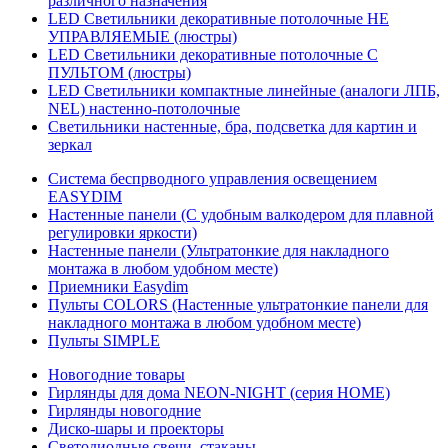
различного назначения
LED Светильники декоративные потолочные НЕ
УПРАВЛЯЕМЫЕ (люстры)
LED Светильники декоративные потолочные С
ПУЛЬТОМ (люстры)
LED Светильники компактные линейные (аналоги ЛПБ,
NEL) настенно-потолочные
Светильники настенные, бра, подсветка для картин и
зеркал
Система беспрводного управления освещением
EASYDIM
Настенные панели (С удобным валкодером для плавной
регулировки яркости)
Настенные панели (Ультратонкие для накладного
монтажа в любом удобном месте)
Приемники Easydim
Пульты COLORS (Настенные ультратонкие панели для
накладного монтажа в любом удобном месте)
Пульты SIMPLE
Новогодние товары
Гирлянды для дома NEON-NIGHT (серия HOME)
Гирлянды новогодние
Диско-шары и проекторы
Светодиодные свечи, стаканы