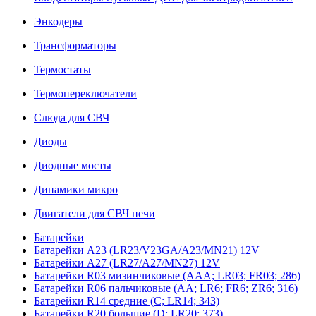
Энкодеры
Трансформаторы
Термостаты
Термопереключатели
Слюда для СВЧ
Диоды
Диодные мосты
Динамики микро
Двигатели для СВЧ печи
Батарейки
Батарейки A23 (LR23/V23GA/A23/MN21) 12V
Батарейки A27 (LR27/A27/MN27) 12V
Батарейки R03 мизинчиковые (AAA; LR03; FR03; 286)
Батарейки R06 пальчиковые (AA; LR6; FR6; ZR6; 316)
Батарейки R14 средние (C; LR14; 343)
Батарейки R20 большие (D; LR20; 373)