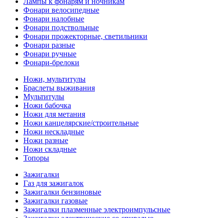
Лампы к фонарям и ночникам
Фонари велосипедные
Фонари налобные
Фонари подствольные
Фонари прожекторные, светильники
Фонари разные
Фонари ручные
Фонари-брелоки
Ножи, мультитулы
Браслеты выживания
Мультитулы
Ножи бабочка
Ножи для метания
Ножи канцелярские/строительные
Ножи нескладные
Ножи разные
Ножи складные
Топоры
Зажигалки
Газ для зажигалок
Зажигалки бензиновые
Зажигалки газовые
Зажигалки плазменные электроимпульсные