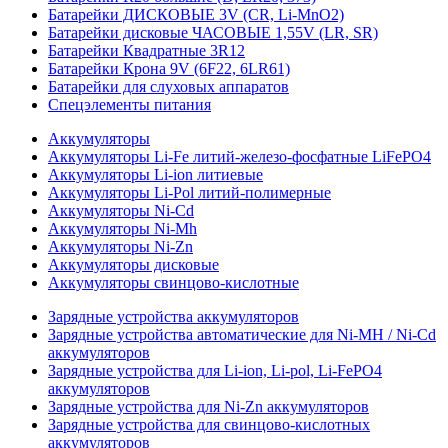
Батарейки ДИСКОВЫЕ 3V (CR, Li-MnO2)
Батарейки дисковые ЧАСОВЫЕ 1,55V (LR, SR)
Батарейки Квадратные 3R12
Батарейки Крона 9V (6F22, 6LR61)
Батарейки для слуховых аппаратов
Спецэлементы питания
Аккумуляторы
Аккумуляторы Li-Fe литий-железо-фосфатные LiFePO4
Аккумуляторы Li-ion литиевые
Аккумуляторы Li-Pol литий-полимерные
Аккумуляторы Ni-Cd
Аккумуляторы Ni-Mh
Аккумуляторы Ni-Zn
Аккумуляторы дисковые
Аккумуляторы свинцово-кислотные
Зарядные устройства аккумуляторов
Зарядные устройства автоматические для Ni-MH / Ni-Cd
аккумуляторов
Зарядные устройства для Li-ion, Li-pol, Li-FePO4
аккумуляторов
Зарядные устройства для Ni-Zn аккумуляторов
Зарядные устройства для свинцово-кислотных
аккумуляторов