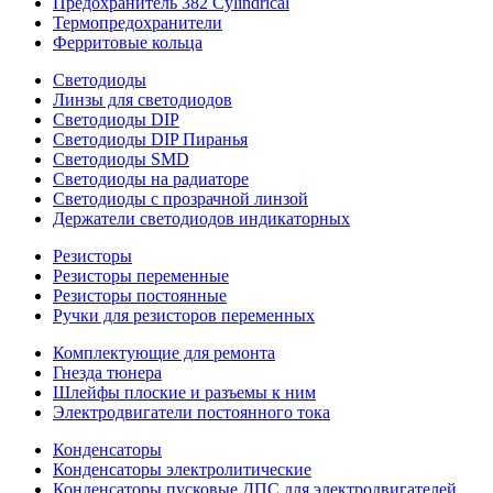
Предохранитель 382 Cylindrical
Термопредохранители
Ферритовые кольца
Светодиоды
Линзы для светодиодов
Светодиоды DIP
Светодиоды DIP Пиранья
Светодиоды SMD
Светодиоды на радиаторе
Светодиоды с прозрачной линзой
Держатели светодиодов индикаторных
Резисторы
Резисторы переменные
Резисторы постоянные
Ручки для резисторов переменных
Комплектующие для ремонта
Гнезда тюнера
Шлейфы плоские и разъемы к ним
Электродвигатели постоянного тока
Конденсаторы
Конденсаторы электролитические
Конденсаторы пусковые ДПС для электродвигателей