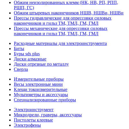
Обжим неизолированных клемм (НК, НВ, РП, РПП,
РШП, ГС)
Обжим штыревых наконечников НШВ, НШВи, НШВи
Прессы гидравлические для опрессовки силовых
наконечников и гильз ТМ, ТМЛ, ГМ, ГМЛ
Прессы механические для опрессовки силовых
наконечников и гильз ТМ, ТМЛ, ГМ, ГМЛ
Расходные материалы для электроинструмента
Биты
Буры sds plus
Диски алмазные
Диски отрезные по металлу
Сверла
Измерительные приборы
Весы электронные мини
Клещи токоизмерительные
Мультиметры и аксессуары
Специализированные приборы
Электроинструмент
Микродрели, граверы, аксессуары
Пистолеты клеевые
Электрофены