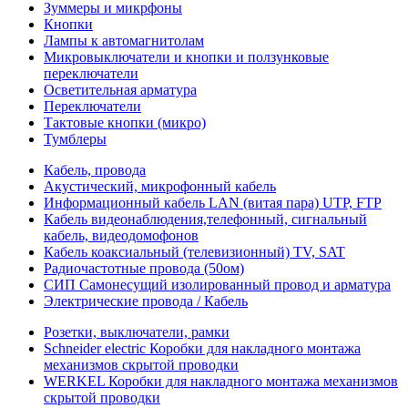
Зуммеры и микрфоны
Кнопки
Лампы к автомагнитолам
Микровыключатели и кнопки и ползунковые
переключатели
Осветительная арматура
Переключатели
Тактовые кнопки (микро)
Тумблеры
Кабель, провода
Акустический, микрофонный кабель
Информационный кабель LAN (витая пара) UTP, FTP
Кабель видеонаблюдения,телефонный, сигнальный
кабель, видеодомофонов
Кабель коаксиальный (телевизионный) TV, SAT
Радиочастотные провода (50ом)
СИП Самонесущий изолированный провод и арматура
Электрические провода / Кабель
Розетки, выключатели, рамки
Schneider electric Коробки для накладного монтажа
механизмов скрытой проводки
WERKEL Коробки для накладного монтажа механизмов
скрытой проводки