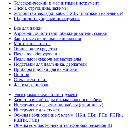
Телескопический и магнитный инструмент
Тиски, струбцины, зажимы
Устройство закладки кабеля УЗК (протяжки кабельные)
Шарнирно-губцевый инструмент
Все для пайки
Аэрозоли: очистители, обезжириватели, смазки
Защитные специальные покрытия
Монтажные платы
Очищающие средства
Паяльное оборудование
Паяльные и смазочные материалы
Подставки для паяльника, держатели
Приборы и доски для выжигания
Припой
Стеклотекстолит
Флюсы, канифоль
Электромонтажный инструмент
Зачистка витой пары и коаксиального кабеля
Инструмент для зачистки кабеля (стрипперы)
Инструмент для стяжек
Обжим изолированных клемм (НКи, НВи, РПи, РППи,
РШПи, ГСи)
Обжим компьютерных и телефонных разъемов RJ