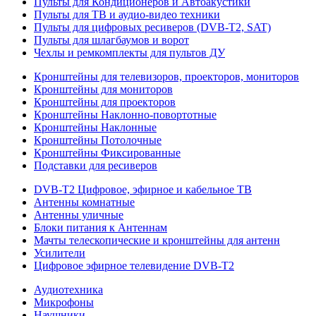
Пульты для Кондиционеров и Автоакустики
Пульты для ТВ и аудио-видео техники
Пульты для цифровых ресиверов (DVB-T2, SAT)
Пульты для шлагбаумов и ворот
Чехлы и ремкомплекты для пультов ДУ
Кронштейны для телевизоров, проекторов, мониторов
Кронштейны для мониторов
Кронштейны для проекторов
Кронштейны Наклонно-повортотные
Кронштейны Наклонные
Кронштейны Потолочные
Кронштейны Фиксированные
Подставки для ресиверов
DVB-T2 Цифровое, эфирное и кабельное ТВ
Антенны комнатные
Антенны уличные
Блоки питания к Антеннам
Мачты телескопические и кронштейны для антенн
Усилители
Цифровое эфирное телевидение DVB-Т2
Аудиотехника
Микрофоны
Наушники