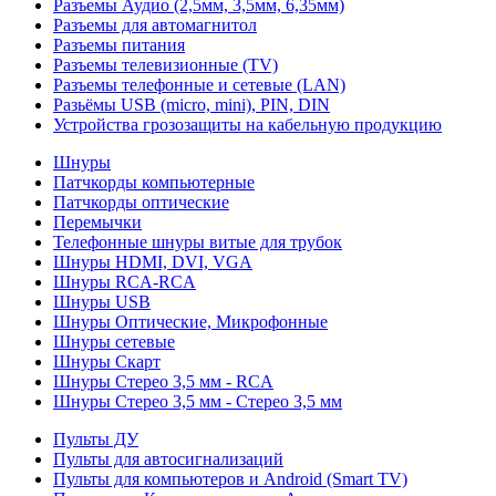
Разъемы Аудио (2,5мм, 3,5мм, 6,35мм)
Разъемы для автомагнитол
Разъемы питания
Разъемы телевизионные (TV)
Разъемы телефонные и сетевые (LAN)
Разьёмы USB (micro, mini), PIN, DIN
Устройства грозозащиты на кабельную продукцию
Шнуры
Патчкорды компьютерные
Патчкорды оптические
Перемычки
Телефонные шнуры витые для трубок
Шнуры HDMI, DVI, VGA
Шнуры RCA-RCA
Шнуры USB
Шнуры Оптические, Микрофонные
Шнуры сетевые
Шнуры Скарт
Шнуры Стерео 3,5 мм - RCA
Шнуры Стерео 3,5 мм - Стерео 3,5 мм
Пульты ДУ
Пульты для автосигнализаций
Пульты для компьютеров и Android (Smart TV)