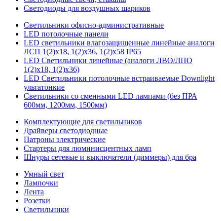
Светодиоды для воздушных шариков
Светильники офисно-административные
LED потолочные панели
LED светильники влагозащищенные линейные аналоги
ЛСП 1(2)х18, 1(2)х36, 1(2)х58 IP65
LED Светильники линейные (аналоги ЛВО/ЛПО
1(2)х18, 1(2)х36)
LED Светильники потолочные встраиваемые Downlight
ультатонкие
Светильники со сменными LED лампами (без ПРА
600мм, 1200мм, 1500мм)
Комплектующие для светильников
Драйверы светодиодные
Патроны электрические
Стартеры для люминисцентных ламп
Шнуры сетевые и выключатели (диммеры) для бра
Умный свет
Лампочки
Лента
Розетки
Светильники