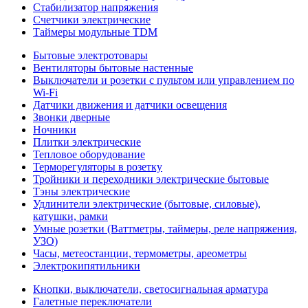
Стабилизатор напряжения
Счетчики электрические
Таймеры модульные TDM
Бытовые электротовары
Вентиляторы бытовые настенные
Выключатели и розетки с пультом или управлением по
Wi-Fi
Датчики движения и датчики освещения
Звонки дверные
Ночники
Плитки электрические
Тепловое оборудование
Терморегуляторы в розетку
Тройники и переходники электрические бытовые
Тэны электрические
Удлинители электрические (бытовые, силовые),
катушки, рамки
Умные розетки (Ваттметры, таймеры, реле напряжения,
УЗО)
Часы, метеостанции, термометры, ареометры
Электрокипятильники
Кнопки, выключатели, светосигнальная арматура
Галетные переключатели