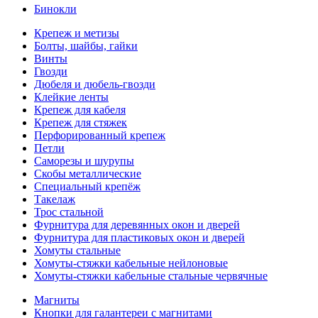
Бинокли
Крепеж и метизы
Болты, шайбы, гайки
Винты
Гвозди
Дюбеля и дюбель-гвозди
Клейкие ленты
Крепеж для кабеля
Крепеж для стяжек
Перфорированный крепеж
Петли
Саморезы и шурупы
Скобы металлические
Специальный крепёж
Такелаж
Трос стальной
Фурнитура для деревянных окон и дверей
Фурнитура для пластиковых окон и дверей
Хомуты стальные
Хомуты-стяжки кабельные нейлоновые
Хомуты-стяжки кабельные стальные червячные
Магниты
Кнопки для галантереи с магнитами