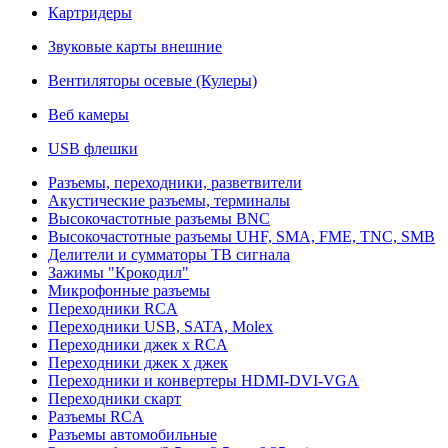
Картридеры
Звуковые карты внешние
Вентиляторы осевые (Кулеры)
Веб камеры
USB флешки
Разъемы, переходники, разветвители
Акустические разъемы, терминалы
Высокочастотные разъемы BNC
Высокочастотные разъемы UHF, SMA, FME, TNC, SMB
Делители и сумматоры ТВ сигнала
Зажимы "Крокодил"
Микрофонные разъемы
Переходники RCA
Переходники USB, SATA, Molex
Переходники джек х RCA
Переходники джек х джек
Переходники и конвертеры HDMI-DVI-VGA
Переходники скарт
Разъемы RCA
Разъемы автомобильные