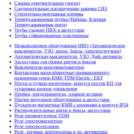
Сжимы ответвительные (орехи)
Соединительные изолирующие зажимы СИЗ
Строительно-монтажные клеммы
Термоусаживаемая трубка (Наборы, Клеевая,
Термоусаживаемая лента)
Трубы гладкие ПВХ и аксессуары
Трубы гофрированные пластиковые
Низковольтовое оборудование НВО (Автоматические
выключатели, УЗО, щиты, боксы, электросчетчики)
Автоматические выключатели, УЗО, Диф. автоматы
Аксессуары для сборки щитов и боксов
Выключатели концевые/пакетные
Контакторы малогабаритные промышленного
назначения серии КМН TDM Electric / EKF
Посты и пульты кнопочные, корпуса постов КП для
установки кнопок управления
Пробки, предохранители, плавкие вставки
Прочее модульное оборудование и аксессуары
Пускатели магнитные КМИ с кнопками в корпусе IP54
Распределительные щиты и боксы, аксессуары
Реле промежуточное TDM
Реле электромагнитное
Реле электротепловое
Реле, датчики, контроллеры и др. автоматика