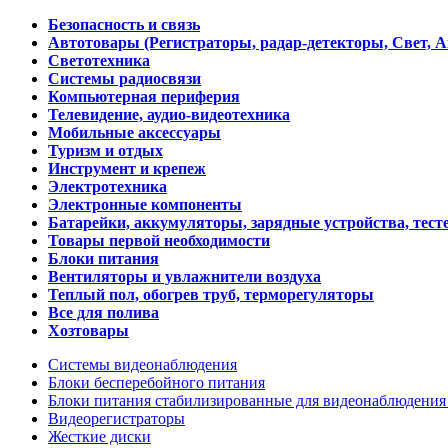
Безопасность и связь
Автотовары (Регистраторы, радар-детекторы, Свет, 
Светотехника
Системы радиосвязи
Компьютерная периферия
Телевидение, аудио-видеотехника
Мобильные аксессуары
Туризм и отдых
Инструмент и крепеж
Электротехника
Электронные компоненты
Батарейки, аккумуляторы, зарядные устройства, тесте
Товары первой необходимости
Блоки питания
Вентиляторы и увлажнители воздуха
Теплый пол, обогрев труб, терморегуляторы
Все для полива
Хозтовары
Системы видеонаблюдения
Блоки бесперебойного питания
Блоки питания стабилизированные для видеонаблюдени
Видеорегистраторы
Жесткие диски