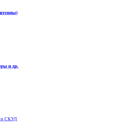
Антенны)
ры и др.
я и СКУД