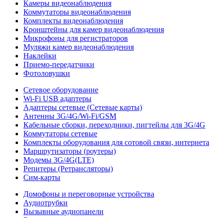
Камеры видеонаблюдения
Коммутаторы видеонаблюдения
Комплекты видеонаблюдения
Кронштейны для камер видеонаблюдения
Микрофоны для регистраторов
Муляжи камер видеонаблюдения
Наклейки
Приемо-передатчики
Фотоловушки
Сетевое оборудование
Wi-Fi USB адаптеры
Адаптеры сетевые (Сетевые карты)
Антенны 3G/4G/Wi-Fi/GSM
Кабельные сборки, переходники, пигтейлы для 3G/4G
Коммутаторы сетевые
Комплекты оборудования для сотовой связи, интернета
Маршрутизаторы (роутеры)
Модемы 3G/4G(LTE)
Репитеры (Ретрансляторы)
Сим-карты
Домофоны и переговорные устройства
Аудиотрубки
Вызывные аудиопанели