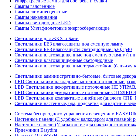
Инфракрасные лампы для обогрева и сушки
Лампы галогенные
Лампы люминесцентные
Лампы накаливания
Лампы светодиодные LED
Лампы Ультафиолетовые энергосберегающие
Светильники для ЖКХ и Бани
Светильники БЕЗ влагозащиты под сменную лампу
Светильники БЕЗ влагозащиты светодиодные ip20, ip40
Светильники влагозащищенные под сменную лампу (тип 
Светильники влагозащищенные светодиодные
Светильники влагозащищенные термостойкие (баня-саун
Светильники административно-бытовые, бытовые декор
LED Cветильники накладные настенно-потолочные разли
LED Светильники декоративные потолочные НЕ УПРА
LED Светильники декоративные потолочные С ПУЛЬТО
LED Светильники компактные линейные (аналоги ЛПБ, 
Светильники настенные, бра, подсветка для картин и зер
Система беспрводного управления освещением EASYDI
Настенные панели (С удобным валкодером для плавной р
Настенные панели (Ультратонкие для накладного монтаж
Приемники Easydim
Пульты COLORS (Настенные ультратонкие панели для на