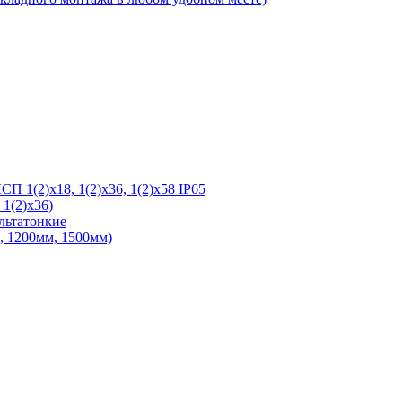
 1(2)х18, 1(2)х36, 1(2)х58 IP65
1(2)х36)
льтатонкие
 1200мм, 1500мм)