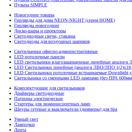
Пульты SIMPLE
Новогодние товары
Гирлянды для дома NEON-NIGHT (серия HOME)
Гирлянды новогодние
Диско-шары и проекторы
Светодиодные свечи, стаканы
Светодиоды для воздушных шариков
Светильники офисно-административные
LED потолочные панели
LED светильники влагозащищенные линейные аналоги ЛСП
LED Светильники линейные (аналоги ЛВО/ЛПО 1(2)х18, 
LED Светильники потолочные встраиваемые Downlight у
Светильники со сменными LED лампами (без ПРА 600мм,
Комплектующие для светильников
Драйверы светодиодные
Патроны электрические
Стартеры для люминисцентных ламп
Шнуры сетевые и выключатели (диммеры) для бра
Умный свет
Лампочки
Лента