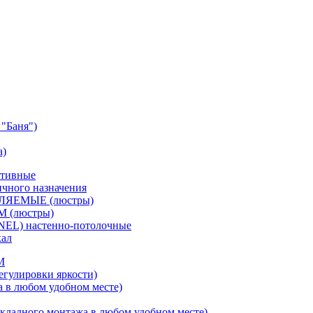
"Баня")
а)
ативные
чного назначения
ВЛЯЕМЫЕ (люстры)
М (люстры)
NEL) настенно-потолочные
кал
M
егулировки яркости)
а в любом удобном месте)
кладного монтажа в любом удобном месте)