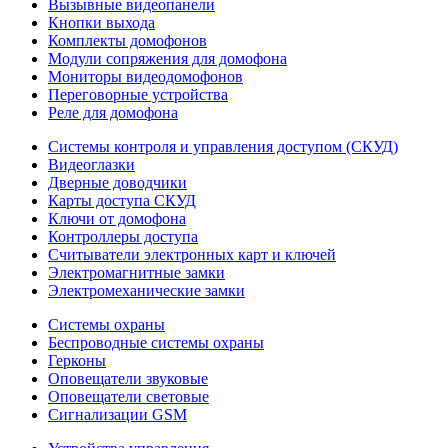
Вызывные видеопанели
Кнопки выхода
Комплекты домофонов
Модули сопряжения для домофона
Мониторы видеодомофонов
Переговорные устройства
Реле для домофона
Системы контроля и управления доступом (СКУД)
Видеоглазки
Дверные доводчики
Карты доступа СКУД
Ключи от домофона
Контроллеры доступа
Считыватели электронных карт и ключей
Электромагнитные замки
Электромеханические замки
Системы охраны
Беспроводные системы охраны
Герконы
Оповещатели звуковые
Оповещатели световые
Сигнализации GSM