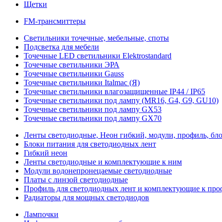
Щетки
FM-трансмиттеры
Светильники точечные, мебельные, споты
Подсветка для мебели
Точечные LED светильники Elektrostandard
Точечные светильники ЭРА
Точечные светильники Gauss
Точечные светильники Italmac (Я)
Точечные светильники влагозащищенные IP44 / IP65
Точечные светильники под лампу (MR16, G4, G9, GU10)
Точечные светильники под лампу GX53
Точечные светильники под лампу GX70
Ленты светодиодные, Неон гибкий, модули, профиль, бл
Блоки питания для светодиодных лент
Гибкий неон
Ленты светодиодные и комплектующие к ним
Модули водонепронецаемые светодиодные
Платы с линзой светодиодные
Профиль для светодиодных лент и комплектующие к пр
Радиаторы для мощных светодиодов
Лампочки