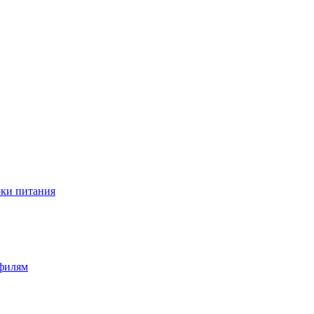
оки питания
офилям