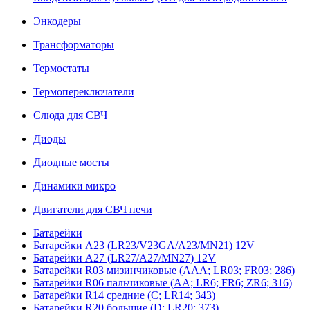
Энкодеры
Трансформаторы
Термостаты
Термопереключатели
Слюда для СВЧ
Диоды
Диодные мосты
Динамики микро
Двигатели для СВЧ печи
Батарейки
Батарейки A23 (LR23/V23GA/A23/MN21) 12V
Батарейки A27 (LR27/A27/MN27) 12V
Батарейки R03 мизинчиковые (AAA; LR03; FR03; 286)
Батарейки R06 пальчиковые (AA; LR6; FR6; ZR6; 316)
Батарейки R14 средние (C; LR14; 343)
Батарейки R20 большие (D; LR20; 373)