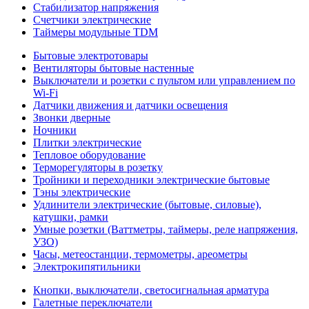
Стабилизатор напряжения
Счетчики электрические
Таймеры модульные TDM
Бытовые электротовары
Вентиляторы бытовые настенные
Выключатели и розетки с пультом или управлением по
Wi-Fi
Датчики движения и датчики освещения
Звонки дверные
Ночники
Плитки электрические
Тепловое оборудование
Терморегуляторы в розетку
Тройники и переходники электрические бытовые
Тэны электрические
Удлинители электрические (бытовые, силовые),
катушки, рамки
Умные розетки (Ваттметры, таймеры, реле напряжения,
УЗО)
Часы, метеостанции, термометры, ареометры
Электрокипятильники
Кнопки, выключатели, светосигнальная арматура
Галетные переключатели