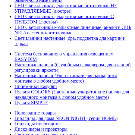
различного назначения
LED Светильники декоративные потолочные НЕ
УПРАВЛЯЕМЫЕ (люстры)
LED Светильники декоративные потолочные С
ПУЛЬТОМ (люстры)
LED Светильники компактные линейные (аналоги ЛПБ,
NEL) настенно-потолочные
Светильники настенные, бра, подсветка для картин и
зеркал
Система беспрводного управления освещением
EASYDIM
Настенные панели (С удобным валкодером для плавной
регулировки яркости)
Настенные панели (Ультратонкие для накладного
монтажа в любом удобном месте)
Приемники Easydim
Пульты COLORS (Настенные ультратонкие панели для
накладного монтажа в любом удобном месте)
Пульты SIMPLE
Новогодние товары
Гирлянды для дома NEON-NIGHT (серия HOME)
Гирлянды новогодние
Диско-шары и проекторы
Светодиодные свечи, стаканы