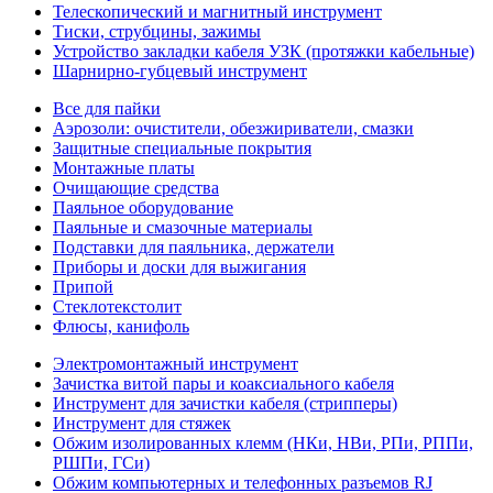
Телескопический и магнитный инструмент
Тиски, струбцины, зажимы
Устройство закладки кабеля УЗК (протяжки кабельные)
Шарнирно-губцевый инструмент
Все для пайки
Аэрозоли: очистители, обезжириватели, смазки
Защитные специальные покрытия
Монтажные платы
Очищающие средства
Паяльное оборудование
Паяльные и смазочные материалы
Подставки для паяльника, держатели
Приборы и доски для выжигания
Припой
Стеклотекстолит
Флюсы, канифоль
Электромонтажный инструмент
Зачистка витой пары и коаксиального кабеля
Инструмент для зачистки кабеля (стрипперы)
Инструмент для стяжек
Обжим изолированных клемм (НКи, НВи, РПи, РППи,
РШПи, ГСи)
Обжим компьютерных и телефонных разъемов RJ