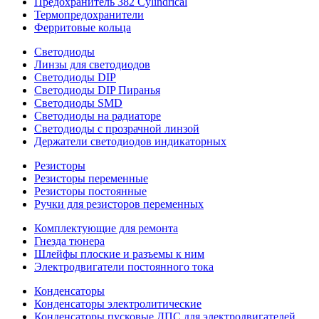
Предохранитель 382 Cylindrical
Термопредохранители
Ферритовые кольца
Светодиоды
Линзы для светодиодов
Светодиоды DIP
Светодиоды DIP Пиранья
Светодиоды SMD
Светодиоды на радиаторе
Светодиоды с прозрачной линзой
Держатели светодиодов индикаторных
Резисторы
Резисторы переменные
Резисторы постоянные
Ручки для резисторов переменных
Комплектующие для ремонта
Гнезда тюнера
Шлейфы плоские и разъемы к ним
Электродвигатели постоянного тока
Конденсаторы
Конденсаторы электролитические
Конденсаторы пусковые ДПС для электродвигателей