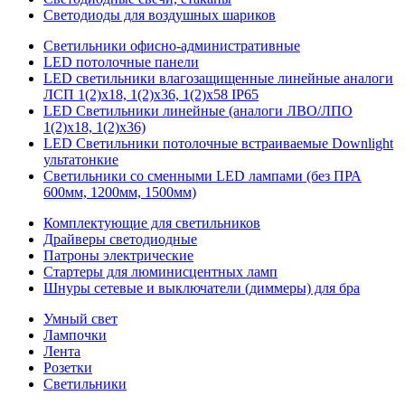
Светодиоды для воздушных шариков
Светильники офисно-административные
LED потолочные панели
LED светильники влагозащищенные линейные аналоги
ЛСП 1(2)х18, 1(2)х36, 1(2)х58 IP65
LED Светильники линейные (аналоги ЛВО/ЛПО
1(2)х18, 1(2)х36)
LED Светильники потолочные встраиваемые Downlight
ультатонкие
Светильники со сменными LED лампами (без ПРА
600мм, 1200мм, 1500мм)
Комплектующие для светильников
Драйверы светодиодные
Патроны электрические
Стартеры для люминисцентных ламп
Шнуры сетевые и выключатели (диммеры) для бра
Умный свет
Лампочки
Лента
Розетки
Светильники