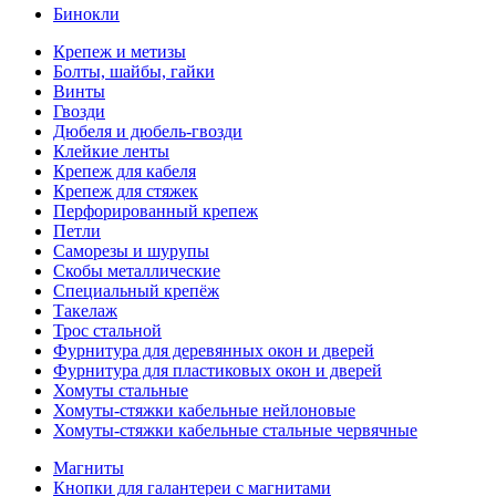
Бинокли
Крепеж и метизы
Болты, шайбы, гайки
Винты
Гвозди
Дюбеля и дюбель-гвозди
Клейкие ленты
Крепеж для кабеля
Крепеж для стяжек
Перфорированный крепеж
Петли
Саморезы и шурупы
Скобы металлические
Специальный крепёж
Такелаж
Трос стальной
Фурнитура для деревянных окон и дверей
Фурнитура для пластиковых окон и дверей
Хомуты стальные
Хомуты-стяжки кабельные нейлоновые
Хомуты-стяжки кабельные стальные червячные
Магниты
Кнопки для галантереи с магнитами