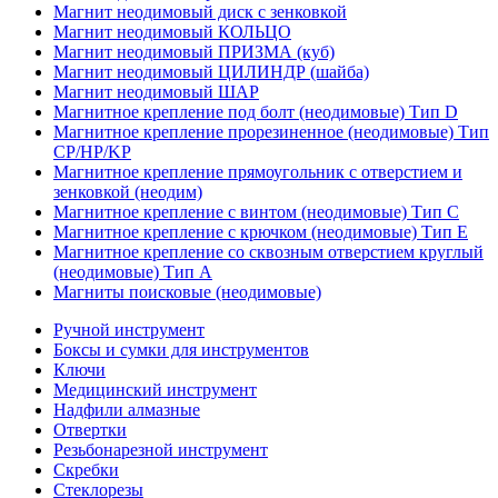
Магнит неодимовый диск с зенковкой
Магнит неодимовый КОЛЬЦО
Магнит неодимовый ПРИЗМА (куб)
Магнит неодимовый ЦИЛИНДР (шайба)
Магнит неодимовый ШАР
Магнитное крепление под болт (неодимовые) Тип D
Магнитное крепление прорезиненное (неодимовые) Тип
CP/HP/KP
Магнитное крепление прямоугольник с отверстием и
зенковкой (неодим)
Магнитное крепление с винтом (неодимовые) Тип С
Магнитное крепление с крючком (неодимовые) Тип Е
Магнитное крепление со сквозным отверстием круглый
(неодимовые) Тип А
Магниты поисковые (неодимовые)
Ручной инструмент
Боксы и сумки для инструментов
Ключи
Медицинский инструмент
Надфили алмазные
Отвертки
Резьбонарезной инструмент
Скребки
Стеклорезы