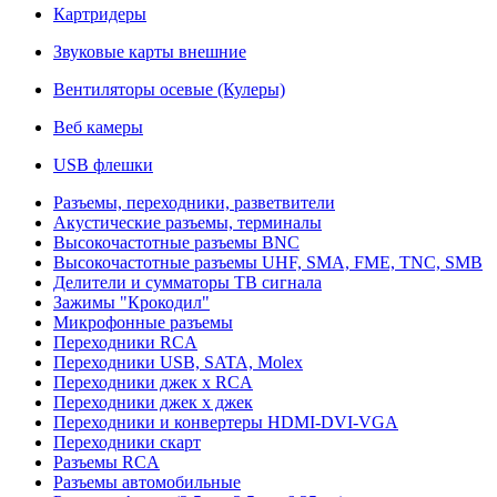
Картридеры
Звуковые карты внешние
Вентиляторы осевые (Кулеры)
Веб камеры
USB флешки
Разъемы, переходники, разветвители
Акустические разъемы, терминалы
Высокочастотные разъемы BNC
Высокочастотные разъемы UHF, SMA, FME, TNC, SMB
Делители и сумматоры ТВ сигнала
Зажимы "Крокодил"
Микрофонные разъемы
Переходники RCA
Переходники USB, SATA, Molex
Переходники джек х RCA
Переходники джек х джек
Переходники и конвертеры HDMI-DVI-VGA
Переходники скарт
Разъемы RCA
Разъемы автомобильные