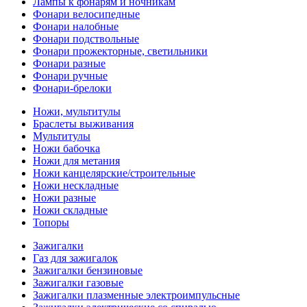
Лампы к фонарям и ночникам
Фонари велосипедные
Фонари налобные
Фонари подствольные
Фонари прожекторные, светильники
Фонари разные
Фонари ручные
Фонари-брелоки
Ножи, мультитулы
Браслеты выживания
Мультитулы
Ножи бабочка
Ножи для метания
Ножи канцелярские/строительные
Ножи нескладные
Ножи разные
Ножи складные
Топоры
Зажигалки
Газ для зажигалок
Зажигалки бензиновые
Зажигалки газовые
Зажигалки плазменные электроимпульсные