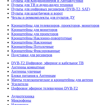
Пульты для Кондиционеров и Автоакустики
Пульты для ТВ и аудио-видео техники
Пульты для цифровых ресиверов (DVB-T2, SAT)
Пульты для шлагбаумов и ворот
Чехлы и ремкомплекты для пультов ДУ
Кронштейны для телевизоров, проекторов, мониторов
Кронштейны для мониторов
Кронштейны для проекторов
Кронштейны Наклонно-повортотные
Кронштейны Наклонные
Кронштейны Потолочные
Кронштейны Фиксированные
Подставки для ресиверов
DVB-T2 Цифровое, эфирное и кабельное ТВ
Антенны комнатные
Антенны уличные
Блоки питания к Антеннам
Мачты телескопические и кронштейны для антенн
Усилители
Цифровое эфирное телевидение DVB-Т2
Аудиотехника
Микрофоны
Наушники