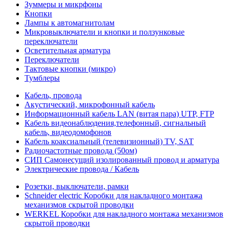
Зуммеры и микрфоны
Кнопки
Лампы к автомагнитолам
Микровыключатели и кнопки и ползунковые
переключатели
Осветительная арматура
Переключатели
Тактовые кнопки (микро)
Тумблеры
Кабель, провода
Акустический, микрофонный кабель
Информационный кабель LAN (витая пара) UTP, FTP
Кабель видеонаблюдения,телефонный, сигнальный
кабель, видеодомофонов
Кабель коаксиальный (телевизионный) TV, SAT
Радиочастотные провода (50ом)
СИП Самонесущий изолированный провод и арматура
Электрические провода / Кабель
Розетки, выключатели, рамки
Schneider electric Коробки для накладного монтажа
механизмов скрытой проводки
WERKEL Коробки для накладного монтажа механизмов
скрытой проводки