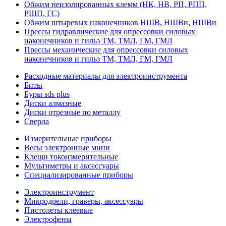
Обжим неизолированных клемм (НК, НВ, РП, РПП,
РШП, ГС)
Обжим штыревых наконечников НШВ, НШВи, НШВи
Прессы гидравлические для опрессовки силовых
наконечников и гильз ТМ, ТМЛ, ГМ, ГМЛ
Прессы механические для опрессовки силовых
наконечников и гильз ТМ, ТМЛ, ГМ, ГМЛ
Расходные материалы для электроинструмента
Биты
Буры sds plus
Диски алмазные
Диски отрезные по металлу
Сверла
Измерительные приборы
Весы электронные мини
Клещи токоизмерительные
Мультиметры и аксессуары
Специализированные приборы
Электроинструмент
Микродрели, граверы, аксессуары
Пистолеты клеевые
Электрофены