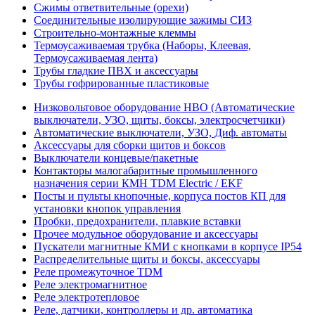
Сжимы ответвительные (орехи)
Соединительные изолирующие зажимы СИЗ
Строительно-монтажные клеммы
Термоусаживаемая трубка (Наборы, Клеевая,
Термоусаживаемая лента)
Трубы гладкие ПВХ и аксессуары
Трубы гофрированные пластиковые
Низковольтовое оборудование НВО (Автоматические
выключатели, УЗО, щиты, боксы, электросчетчики)
Автоматические выключатели, УЗО, Диф. автоматы
Аксессуары для сборки щитов и боксов
Выключатели концевые/пакетные
Контакторы малогабаритные промышленного
назначения серии КМН TDM Electric / EKF
Посты и пульты кнопочные, корпуса постов КП для
установки кнопок управления
Пробки, предохранители, плавкие вставки
Прочее модульное оборудование и аксессуары
Пускатели магнитные КМИ с кнопками в корпусе IP54
Распределительные щиты и боксы, аксессуары
Реле промежуточное TDM
Реле электромагнитное
Реле электротепловое
Реле, датчики, контроллеры и др. автоматика