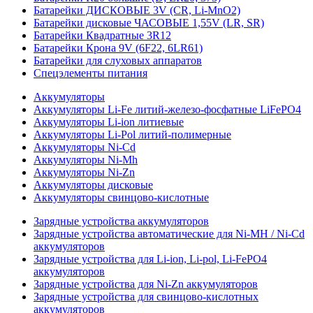
Батарейки ДИСКОВЫЕ 3V (CR, Li-MnO2)
Батарейки дисковые ЧАСОВЫЕ 1,55V (LR, SR)
Батарейки Квадратные 3R12
Батарейки Крона 9V (6F22, 6LR61)
Батарейки для слуховых аппаратов
Спецэлементы питания
Аккумуляторы
Аккумуляторы Li-Fe литий-железо-фосфатные LiFePO4
Аккумуляторы Li-ion литиевые
Аккумуляторы Li-Pol литий-полимерные
Аккумуляторы Ni-Cd
Аккумуляторы Ni-Mh
Аккумуляторы Ni-Zn
Аккумуляторы дисковые
Аккумуляторы свинцово-кислотные
Зарядные устройства аккумуляторов
Зарядные устройства автоматические для Ni-MH / Ni-Cd
аккумуляторов
Зарядные устройства для Li-ion, Li-pol, Li-FePO4
аккумуляторов
Зарядные устройства для Ni-Zn аккумуляторов
Зарядные устройства для свинцово-кислотных
аккумуляторов