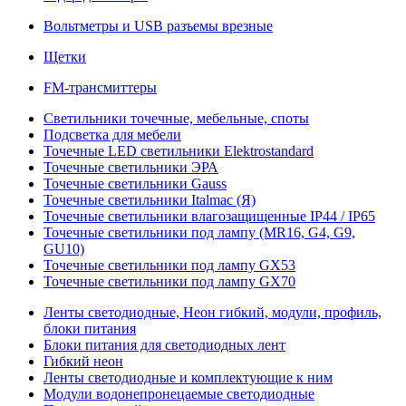
Вольтметры и USB разъемы врезные
Щетки
FM-трансмиттеры
Светильники точечные, мебельные, споты
Подсветка для мебели
Точечные LED светильники Elektrostandard
Точечные светильники ЭРА
Точечные светильники Gauss
Точечные светильники Italmac (Я)
Точечные светильники влагозащищенные IP44 / IP65
Точечные светильники под лампу (MR16, G4, G9,
GU10)
Точечные светильники под лампу GX53
Точечные светильники под лампу GX70
Ленты светодиодные, Неон гибкий, модули, профиль,
блоки питания
Блоки питания для светодиодных лент
Гибкий неон
Ленты светодиодные и комплектующие к ним
Модули водонепронецаемые светодиодные