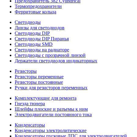
Предохранитель 382 Cylindrical
Термопредохранители
Ферритовые кольца
Светодиоды
Линзы для светодиодов
Светодиоды DIP
Светодиоды DIP Пиранья
Светодиоды SMD
Светодиоды на радиаторе
Светодиоды с прозрачной линзой
Держатели светодиодов индикаторных
Резисторы
Резисторы переменные
Резисторы постоянные
Ручки для резисторов переменных
Комплектующие для ремонта
Гнезда тюнера
Шлейфы плоские и разъемы к ним
Электродвигатели постоянного тока
Конденсаторы
Конденсаторы электролитические
Конденсаторы пусковые ДПС для электродвигателей