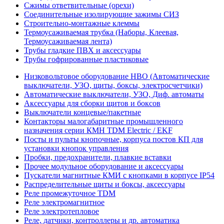
Сжимы ответвительные (орехи)
Соединительные изолирующие зажимы СИЗ
Строительно-монтажные клеммы
Термоусаживаемая трубка (Наборы, Клеевая,
Термоусаживаемая лента)
Трубы гладкие ПВХ и аксессуары
Трубы гофрированные пластиковые
Низковольтовое оборудование НВО (Автоматические
выключатели, УЗО, щиты, боксы, электросчетчики)
Автоматические выключатели, УЗО, Диф. автоматы
Аксессуары для сборки щитов и боксов
Выключатели концевые/пакетные
Контакторы малогабаритные промышленного
назначения серии КМН TDM Electric / EKF
Посты и пульты кнопочные, корпуса постов КП для
установки кнопок управления
Пробки, предохранители, плавкие вставки
Прочее модульное оборудование и аксессуары
Пускатели магнитные КМИ с кнопками в корпусе IP54
Распределительные щиты и боксы, аксессуары
Реле промежуточное TDM
Реле электромагнитное
Реле электротепловое
Реле, датчики, контроллеры и др. автоматика