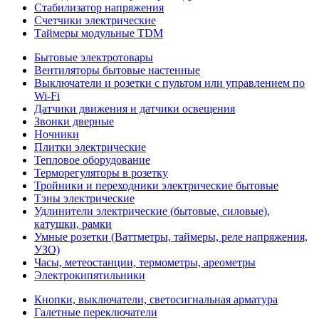
Стабилизатор напряжения
Счетчики электрические
Таймеры модульные TDM
Бытовые электротовары
Вентиляторы бытовые настенные
Выключатели и розетки с пультом или управлением по
Wi-Fi
Датчики движения и датчики освещения
Звонки дверные
Ночники
Плитки электрические
Тепловое оборудование
Терморегуляторы в розетку
Тройники и переходники электрические бытовые
Тэны электрические
Удлинители электрические (бытовые, силовые),
катушки, рамки
Умные розетки (Ваттметры, таймеры, реле напряжения,
УЗО)
Часы, метеостанции, термометры, ареометры
Электрокипятильники
Кнопки, выключатели, светосигнальная арматура
Галетные переключатели