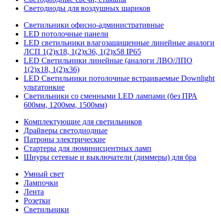
Светодиоды для воздушных шариков
Светильники офисно-административные
LED потолочные панели
LED светильники влагозащищенные линейные аналоги
ЛСП 1(2)х18, 1(2)х36, 1(2)х58 IP65
LED Светильники линейные (аналоги ЛВО/ЛПО
1(2)х18, 1(2)х36)
LED Светильники потолочные встраиваемые Downlight
ультатонкие
Светильники со сменными LED лампами (без ПРА
600мм, 1200мм, 1500мм)
Комплектующие для светильников
Драйверы светодиодные
Патроны электрические
Стартеры для люминисцентных ламп
Шнуры сетевые и выключатели (диммеры) для бра
Умный свет
Лампочки
Лента
Розетки
Светильники