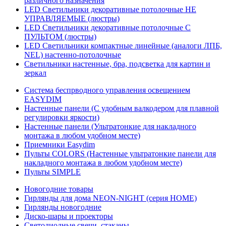
различного назначения
LED Светильники декоративные потолочные НЕ
УПРАВЛЯЕМЫЕ (люстры)
LED Светильники декоративные потолочные С
ПУЛЬТОМ (люстры)
LED Светильники компактные линейные (аналоги ЛПБ,
NEL) настенно-потолочные
Светильники настенные, бра, подсветка для картин и
зеркал
Система беспрводного управления освещением
EASYDIM
Настенные панели (С удобным валкодером для плавной
регулировки яркости)
Настенные панели (Ультратонкие для накладного
монтажа в любом удобном месте)
Приемники Easydim
Пульты COLORS (Настенные ультратонкие панели для
накладного монтажа в любом удобном месте)
Пульты SIMPLE
Новогодние товары
Гирлянды для дома NEON-NIGHT (серия HOME)
Гирлянды новогодние
Диско-шары и проекторы
Светодиодные свечи, стаканы