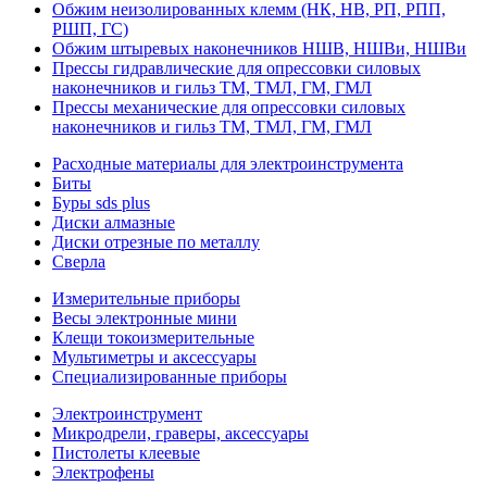
Обжим неизолированных клемм (НК, НВ, РП, РПП,
РШП, ГС)
Обжим штыревых наконечников НШВ, НШВи, НШВи
Прессы гидравлические для опрессовки силовых
наконечников и гильз ТМ, ТМЛ, ГМ, ГМЛ
Прессы механические для опрессовки силовых
наконечников и гильз ТМ, ТМЛ, ГМ, ГМЛ
Расходные материалы для электроинструмента
Биты
Буры sds plus
Диски алмазные
Диски отрезные по металлу
Сверла
Измерительные приборы
Весы электронные мини
Клещи токоизмерительные
Мультиметры и аксессуары
Специализированные приборы
Электроинструмент
Микродрели, граверы, аксессуары
Пистолеты клеевые
Электрофены