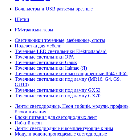
Вольтметры и USB разъемы врезные
Щетки
FM-трансмиттеры
Светильники точечные, мебельные, споты
Подсветка для мебели
Точечные LED светильники Elektrostandard
Точечные светильники ЭРА
Точечные светильники Gauss
Точечные светильники Italmac (Я)
Точечные светильники влагозащищенные IP44 / IP65
Точечные светильники под лампу (MR16, G4, G9,
GU10)
Точечные светильники под лампу GX53
Точечные светильники под лампу GX70
Ленты светодиодные, Неон гибкий, модули, профиль,
блоки питания
Блоки питания для светодиодных лент
Гибкий неон
Ленты светодиодные и комплектующие к ним
Модули водонепронецаемые светодиодные