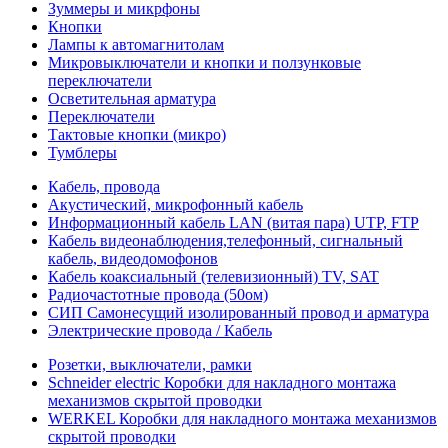
Зуммеры и микрфоны
Кнопки
Лампы к автомагнитолам
Микровыключатели и кнопки и ползунковые
переключатели
Осветительная арматура
Переключатели
Тактовые кнопки (микро)
Тумблеры
Кабель, провода
Акустический, микрофонный кабель
Информационный кабель LAN (витая пара) UTP, FTP
Кабель видеонаблюдения,телефонный, сигнальный
кабель, видеодомофонов
Кабель коаксиальный (телевизионный) TV, SAT
Радиочастотные провода (50ом)
СИП Самонесущий изолированный провод и арматура
Электрические провода / Кабель
Розетки, выключатели, рамки
Schneider electric Коробки для накладного монтажа
механизмов скрытой проводки
WERKEL Коробки для накладного монтажа механизмов
скрытой проводки