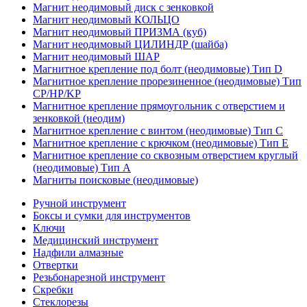
Магнит неодимовый диск с зенковкой
Магнит неодимовый КОЛЬЦО
Магнит неодимовый ПРИЗМА (куб)
Магнит неодимовый ЦИЛИНДР (шайба)
Магнит неодимовый ШАР
Магнитное крепление под болт (неодимовые) Тип D
Магнитное крепление прорезиненное (неодимовые) Тип
CP/HP/KP
Магнитное крепление прямоугольник с отверстием и
зенковкой (неодим)
Магнитное крепление с винтом (неодимовые) Тип С
Магнитное крепление с крючком (неодимовые) Тип Е
Магнитное крепление со сквозным отверстием круглый
(неодимовые) Тип А
Магниты поисковые (неодимовые)
Ручной инструмент
Боксы и сумки для инструментов
Ключи
Медицинский инструмент
Надфили алмазные
Отвертки
Резьбонарезной инструмент
Скребки
Стеклорезы