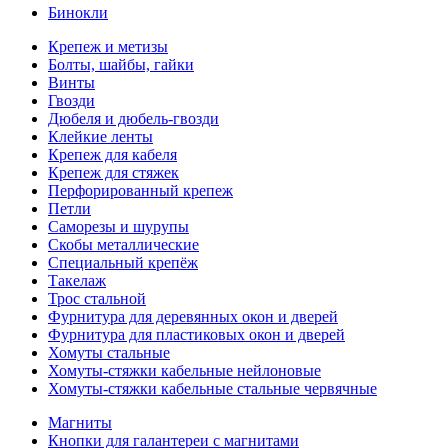
Бинокли
Крепеж и метизы
Болты, шайбы, гайки
Винты
Гвозди
Дюбеля и дюбель-гвозди
Клейкие ленты
Крепеж для кабеля
Крепеж для стяжек
Перфорированный крепеж
Петли
Саморезы и шурупы
Скобы металлические
Специальный крепёж
Такелаж
Трос стальной
Фурнитура для деревянных окон и дверей
Фурнитура для пластиковых окон и дверей
Хомуты стальные
Хомуты-стяжки кабельные нейлоновые
Хомуты-стяжки кабельные стальные червячные
Магниты
Кнопки для галантереи с магнитами