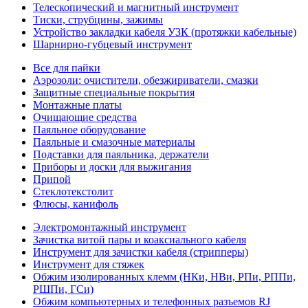
Телескопический и магнитный инструмент
Тиски, струбцины, зажимы
Устройство закладки кабеля УЗК (протяжки кабельные)
Шарнирно-губцевый инструмент
Все для пайки
Аэрозоли: очистители, обезжириватели, смазки
Защитные специальные покрытия
Монтажные платы
Очищающие средства
Паяльное оборудование
Паяльные и смазочные материалы
Подставки для паяльника, держатели
Приборы и доски для выжигания
Припой
Стеклотекстолит
Флюсы, канифоль
Электромонтажный инструмент
Зачистка витой пары и коаксиального кабеля
Инструмент для зачистки кабеля (стрипперы)
Инструмент для стяжек
Обжим изолированных клемм (НКи, НВи, РПи, РППи,
РШПи, ГСи)
Обжим компьютерных и телефонных разъемов RJ