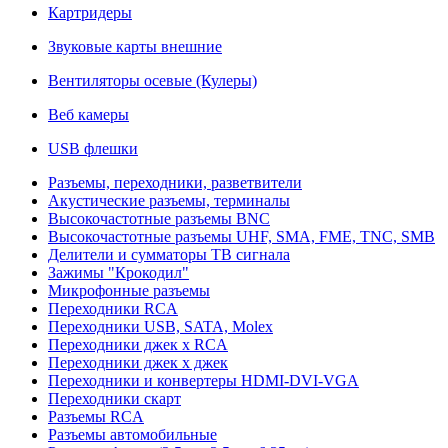
Картридеры
Звуковые карты внешние
Вентиляторы осевые (Кулеры)
Веб камеры
USB флешки
Разъемы, переходники, разветвители
Акустические разъемы, терминалы
Высокочастотные разъемы BNC
Высокочастотные разъемы UHF, SMA, FME, TNC, SMB
Делители и сумматоры ТВ сигнала
Зажимы "Крокодил"
Микрофонные разъемы
Переходники RCA
Переходники USB, SATA, Molex
Переходники джек х RCA
Переходники джек х джек
Переходники и конвертеры HDMI-DVI-VGA
Переходники скарт
Разъемы RCA
Разъемы автомобильные