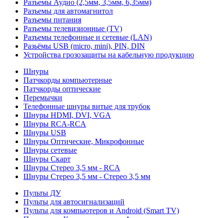
Разъемы Аудио (2,5мм, 3,5мм, 6,35мм)
Разъемы для автомагнитол
Разъемы питания
Разъемы телевизионные (TV)
Разъемы телефонные и сетевые (LAN)
Разьёмы USB (micro, mini), PIN, DIN
Устройства грозозащиты на кабельную продукцию
Шнуры
Патчкорды компьютерные
Патчкорды оптические
Перемычки
Телефонные шнуры витые для трубок
Шнуры HDMI, DVI, VGA
Шнуры RCA-RCA
Шнуры USB
Шнуры Оптические, Микрофонные
Шнуры сетевые
Шнуры Скарт
Шнуры Стерео 3,5 мм - RCA
Шнуры Стерео 3,5 мм - Стерео 3,5 мм
Пульты ДУ
Пульты для автосигнализаций
Пульты для компьютеров и Android (Smart TV)