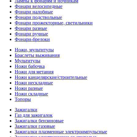
Лампы к фонарям и ночникам
Фонари велосипедные
Фонари налобные
Фонари подствольные
Фонари прожекторные, светильники
Фонари разные
Фонари ручные
Фонари-брелоки
Ножи, мультитулы
Браслеты выживания
Мультитулы
Ножи бабочка
Ножи для метания
Ножи канцелярские/строительные
Ножи нескладные
Ножи разные
Ножи складные
Топоры
Зажигалки
Газ для зажигалок
Зажигалки бензиновые
Зажигалки газовые
Зажигалки плазменные электроимпульсные