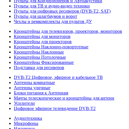
Пульты для Кондиционеров и Автоакустики
Пульты для ТВ и аудио-видео техники
Пульты для цифровых ресиверов (DVB-T2, SAT)
Пульты для шлагбаумов и ворот
Чехлы и ремкомплекты для пультов ДУ
Кронштейны для телевизоров, проекторов, мониторов
Кронштейны для мониторов
Кронштейны для проекторов
Кронштейны Наклонно-повортотные
Кронштейны Наклонные
Кронштейны Потолочные
Кронштейны Фиксированные
Подставки для ресиверов
DVB-T2 Цифровое, эфирное и кабельное ТВ
Антенны комнатные
Антенны уличные
Блоки питания к Антеннам
Мачты телескопические и кронштейны для антенн
Усилители
Цифровое эфирное телевидение DVB-Т2
Аудиотехника
Микрофоны
Наушники