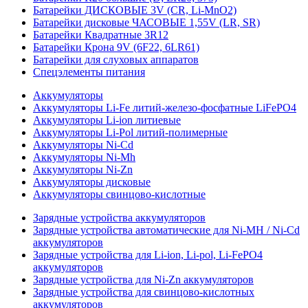
Батарейки ДИСКОВЫЕ 3V (CR, Li-MnO2)
Батарейки дисковые ЧАСОВЫЕ 1,55V (LR, SR)
Батарейки Квадратные 3R12
Батарейки Крона 9V (6F22, 6LR61)
Батарейки для слуховых аппаратов
Спецэлементы питания
Аккумуляторы
Аккумуляторы Li-Fe литий-железо-фосфатные LiFePO4
Аккумуляторы Li-ion литиевые
Аккумуляторы Li-Pol литий-полимерные
Аккумуляторы Ni-Cd
Аккумуляторы Ni-Mh
Аккумуляторы Ni-Zn
Аккумуляторы дисковые
Аккумуляторы свинцово-кислотные
Зарядные устройства аккумуляторов
Зарядные устройства автоматические для Ni-MH / Ni-Cd
аккумуляторов
Зарядные устройства для Li-ion, Li-pol, Li-FePO4
аккумуляторов
Зарядные устройства для Ni-Zn аккумуляторов
Зарядные устройства для свинцово-кислотных
аккумуляторов