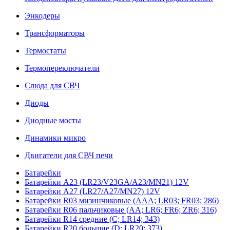
Энкодеры
Трансформаторы
Термостаты
Термопереключатели
Слюда для СВЧ
Диоды
Диодные мосты
Динамики микро
Двигатели для СВЧ печи
Батарейки
Батарейки A23 (LR23/V23GA/A23/MN21) 12V
Батарейки A27 (LR27/A27/MN27) 12V
Батарейки R03 мизинчиковые (AAA; LR03; FR03; 286)
Батарейки R06 пальчиковые (AA; LR6; FR6; ZR6; 316)
Батарейки R14 средние (C; LR14; 343)
Батарейки R20 большие (D; LR20; 373)