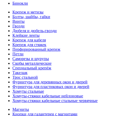
Бинокли
Крепеж и метизы
Болты, шайбы, гайки
Винты
Гвозди
Дюбеля и дюбель-гвозди
Клейкие ленты
Крепеж для кабеля
Крепеж для стяжек
Перфорированный крепеж
Петли
Саморезы и шурупы
Скобы металлические
Специальный крепёж
Такелаж
Трос стальной
Фурнитура для деревянных окон и дверей
Фурнитура для пластиковых окон и дверей
Хомуты стальные
Хомуты-стяжки кабельные нейлоновые
Хомуты-стяжки кабельные стальные червячные
Магниты
Кнопки для галантереи с магнитами