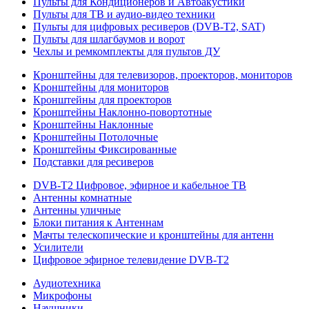
Пульты для Кондиционеров и Автоакустики
Пульты для ТВ и аудио-видео техники
Пульты для цифровых ресиверов (DVB-T2, SAT)
Пульты для шлагбаумов и ворот
Чехлы и ремкомплекты для пультов ДУ
Кронштейны для телевизоров, проекторов, мониторов
Кронштейны для мониторов
Кронштейны для проекторов
Кронштейны Наклонно-повортотные
Кронштейны Наклонные
Кронштейны Потолочные
Кронштейны Фиксированные
Подставки для ресиверов
DVB-T2 Цифровое, эфирное и кабельное ТВ
Антенны комнатные
Антенны уличные
Блоки питания к Антеннам
Мачты телескопические и кронштейны для антенн
Усилители
Цифровое эфирное телевидение DVB-Т2
Аудиотехника
Микрофоны
Наушники