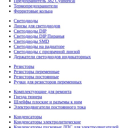
Предохранитель 382 Cylindrical
Термопредохранители
Ферритовые кольца
Светодиоды
Линзы для светодиодов
Светодиоды DIP
Светодиоды DIP Пиранья
Светодиоды SMD
Светодиоды на радиаторе
Светодиоды с прозрачной линзой
Держатели светодиодов индикаторных
Резисторы
Резисторы переменные
Резисторы постоянные
Ручки для резисторов переменных
Комплектующие для ремонта
Гнезда тюнера
Шлейфы плоские и разъемы к ним
Электродвигатели постоянного тока
Конденсаторы
Конденсаторы электролитические
Конденсаторы пусковые ДПС для электродвигателей