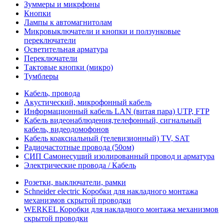
Зуммеры и микрфоны
Кнопки
Лампы к автомагнитолам
Микровыключатели и кнопки и ползунковые
переключатели
Осветительная арматура
Переключатели
Тактовые кнопки (микро)
Тумблеры
Кабель, провода
Акустический, микрофонный кабель
Информационный кабель LAN (витая пара) UTP, FTP
Кабель видеонаблюдения,телефонный, сигнальный
кабель, видеодомофонов
Кабель коаксиальный (телевизионный) TV, SAT
Радиочастотные провода (50ом)
СИП Самонесущий изолированный провод и арматура
Электрические провода / Кабель
Розетки, выключатели, рамки
Schneider electric Коробки для накладного монтажа
механизмов скрытой проводки
WERKEL Коробки для накладного монтажа механизмов
скрытой проводки