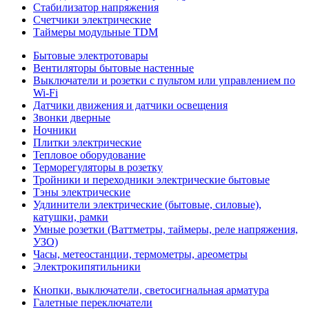
Стабилизатор напряжения
Счетчики электрические
Таймеры модульные TDM
Бытовые электротовары
Вентиляторы бытовые настенные
Выключатели и розетки с пультом или управлением по
Wi-Fi
Датчики движения и датчики освещения
Звонки дверные
Ночники
Плитки электрические
Тепловое оборудование
Терморегуляторы в розетку
Тройники и переходники электрические бытовые
Тэны электрические
Удлинители электрические (бытовые, силовые),
катушки, рамки
Умные розетки (Ваттметры, таймеры, реле напряжения,
УЗО)
Часы, метеостанции, термометры, ареометры
Электрокипятильники
Кнопки, выключатели, светосигнальная арматура
Галетные переключатели