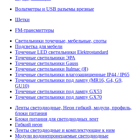
Вольтметры и USB разъемы врезные
Щетки
FM-трансмиттеры
Светильники точечные, мебельные, споты
Подсветка для мебели
Точечные LED светильники Elektrostandard
Точечные светильники ЭРА
Точечные светильники Gauss
Точечные светильники Italmac (Я)
Точечные светильники влагозащищенные IP44 / IP65
Точечные светильники под лампу (MR16, G4, G9,
GU10)
Точечные светильники под лампу GX53
Точечные светильники под лампу GX70
Ленты светодиодные, Неон гибкий, модули, профиль,
блоки питания
Блоки питания для светодиодных лент
Гибкий неон
Ленты светодиодные и комплектующие к ним
Модули водонепронецаемые светодиодные