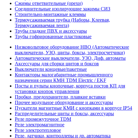
Сжимы ответвительные (орехи)
Соединительные изолирующие зажимы СИЗ
Строительно-монтажные клеммы
Термоусаживаемая трубка (Наборы, Клеевая,
Термоусаживаемая лента)
Трубы гладкие ПВХ и аксессуары
Трубы гофрированные пластиковые
Низковольтовое оборудование НВО (Автоматические
выключатели, УЗО, щиты, боксы, электросчетчики)
Автоматические выключатели, УЗО, Диф. автоматы
Аксессуары для сборки щитов и боксов
Выключатели концевые/пакетные
Контакторы малогабаритные промышленного
назначения серии КМН TDM Electric / EKF
Посты и пульты кнопочные, корпуса постов КП для
установки кнопок управления
Пробки, предохранители, плавкие вставки
Прочее модульное оборудование и аксессуары
Пускатели магнитные КМИ с кнопками в корпусе IP54
Распределительные щиты и боксы, аксессуары
Реле промежуточное TDM
Реле электромагнитное
Реле электротепловое
Реле, датчики, контроллеры и др. автоматика