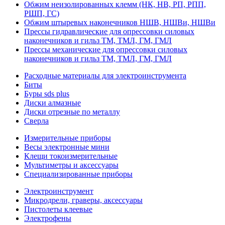
Обжим неизолированных клемм (НК, НВ, РП, РПП,
РШП, ГС)
Обжим штыревых наконечников НШВ, НШВи, НШВи
Прессы гидравлические для опрессовки силовых
наконечников и гильз ТМ, ТМЛ, ГМ, ГМЛ
Прессы механические для опрессовки силовых
наконечников и гильз ТМ, ТМЛ, ГМ, ГМЛ
Расходные материалы для электроинструмента
Биты
Буры sds plus
Диски алмазные
Диски отрезные по металлу
Сверла
Измерительные приборы
Весы электронные мини
Клещи токоизмерительные
Мультиметры и аксессуары
Специализированные приборы
Электроинструмент
Микродрели, граверы, аксессуары
Пистолеты клеевые
Электрофены