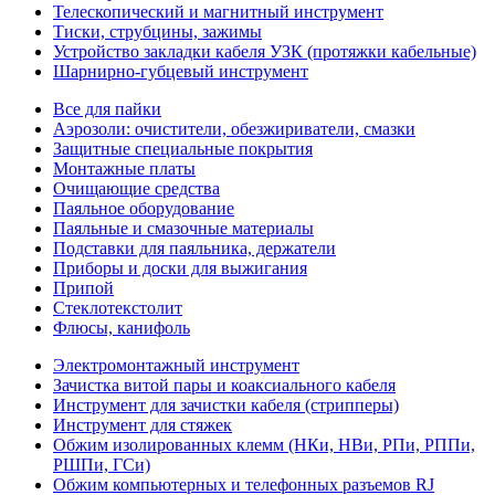
Телескопический и магнитный инструмент
Тиски, струбцины, зажимы
Устройство закладки кабеля УЗК (протяжки кабельные)
Шарнирно-губцевый инструмент
Все для пайки
Аэрозоли: очистители, обезжириватели, смазки
Защитные специальные покрытия
Монтажные платы
Очищающие средства
Паяльное оборудование
Паяльные и смазочные материалы
Подставки для паяльника, держатели
Приборы и доски для выжигания
Припой
Стеклотекстолит
Флюсы, канифоль
Электромонтажный инструмент
Зачистка витой пары и коаксиального кабеля
Инструмент для зачистки кабеля (стрипперы)
Инструмент для стяжек
Обжим изолированных клемм (НКи, НВи, РПи, РППи,
РШПи, ГСи)
Обжим компьютерных и телефонных разъемов RJ