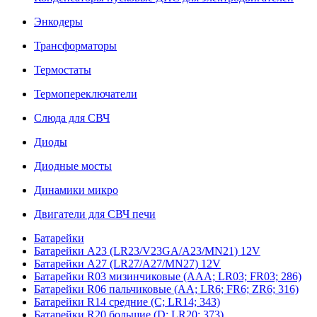
Энкодеры
Трансформаторы
Термостаты
Термопереключатели
Слюда для СВЧ
Диоды
Диодные мосты
Динамики микро
Двигатели для СВЧ печи
Батарейки
Батарейки A23 (LR23/V23GA/A23/MN21) 12V
Батарейки A27 (LR27/A27/MN27) 12V
Батарейки R03 мизинчиковые (AAA; LR03; FR03; 286)
Батарейки R06 пальчиковые (AA; LR6; FR6; ZR6; 316)
Батарейки R14 средние (C; LR14; 343)
Батарейки R20 большие (D; LR20; 373)