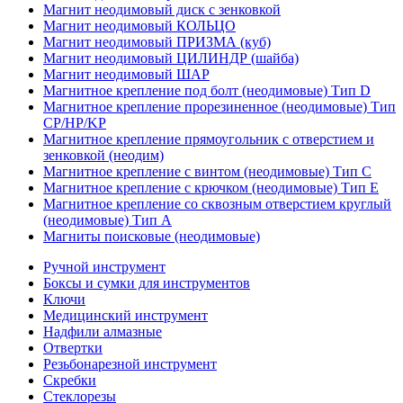
Магнит неодимовый диск с зенковкой
Магнит неодимовый КОЛЬЦО
Магнит неодимовый ПРИЗМА (куб)
Магнит неодимовый ЦИЛИНДР (шайба)
Магнит неодимовый ШАР
Магнитное крепление под болт (неодимовые) Тип D
Магнитное крепление прорезиненное (неодимовые) Тип
CP/HP/KP
Магнитное крепление прямоугольник с отверстием и
зенковкой (неодим)
Магнитное крепление с винтом (неодимовые) Тип С
Магнитное крепление с крючком (неодимовые) Тип Е
Магнитное крепление со сквозным отверстием круглый
(неодимовые) Тип А
Магниты поисковые (неодимовые)
Ручной инструмент
Боксы и сумки для инструментов
Ключи
Медицинский инструмент
Надфили алмазные
Отвертки
Резьбонарезной инструмент
Скребки
Стеклорезы