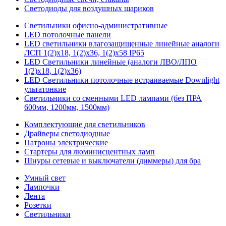
Светодиоды для воздушных шариков
Светильники офисно-административные
LED потолочные панели
LED светильники влагозащищенные линейные аналоги
ЛСП 1(2)х18, 1(2)х36, 1(2)х58 IP65
LED Светильники линейные (аналоги ЛВО/ЛПО
1(2)х18, 1(2)х36)
LED Светильники потолочные встраиваемые Downlight
ультатонкие
Светильники со сменными LED лампами (без ПРА
600мм, 1200мм, 1500мм)
Комплектующие для светильников
Драйверы светодиодные
Патроны электрические
Стартеры для люминисцентных ламп
Шнуры сетевые и выключатели (диммеры) для бра
Умный свет
Лампочки
Лента
Розетки
Светильники