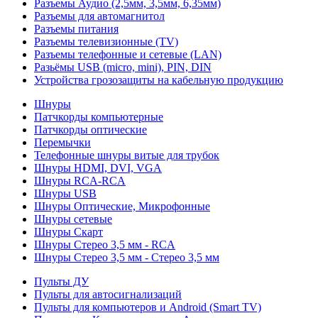
Разъемы Аудио (2,5мм, 3,5мм, 6,35мм)
Разъемы для автомагнитол
Разъемы питания
Разъемы телевизионные (TV)
Разъемы телефонные и сетевые (LAN)
Разьёмы USB (micro, mini), PIN, DIN
Устройства грозозащиты на кабельную продукцию
Шнуры
Патчкорды компьютерные
Патчкорды оптические
Перемычки
Телефонные шнуры витые для трубок
Шнуры HDMI, DVI, VGA
Шнуры RCA-RCA
Шнуры USB
Шнуры Оптические, Микрофонные
Шнуры сетевые
Шнуры Скарт
Шнуры Стерео 3,5 мм - RCA
Шнуры Стерео 3,5 мм - Стерео 3,5 мм
Пульты ДУ
Пульты для автосигнализаций
Пульты для компьютеров и Android (Smart TV)