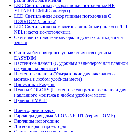
различного назначения
LED Светильники декоративные потолочные НЕ
УПРАВЛЯЕМЫЕ (люстры)
LED Светильники декоративные потолочные С
ПУЛЬТОМ (люстры)
LED Светильники компактные линейные (аналоги ЛПБ,
NEL) настенно-потолочные
Светильники настенные, бра, подсветка для картин и
зеркал
Система беспрводного управления освещением
EASYDIM
Настенные панели (С удобным валкодером для плавной
регулировки яркости)
Настенные панели (Ультратонкие для накладного
монтажа в любом удобном месте)
Приемники Easydim
Пульты COLORS (Настенные ультратонкие панели для
накладного монтажа в любом удобном месте)
Пульты SIMPLE
Новогодние товары
Гирлянды для дома NEON-NIGHT (серия HOME)
Гирлянды новогодние
Диско-шары и проекторы
Светодиодные свечи, стаканы