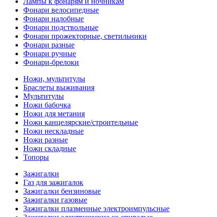
Лампы к фонарям и ночникам
Фонари велосипедные
Фонари налобные
Фонари подствольные
Фонари прожекторные, светильники
Фонари разные
Фонари ручные
Фонари-брелоки
Ножи, мультитулы
Браслеты выживания
Мультитулы
Ножи бабочка
Ножи для метания
Ножи канцелярские/строительные
Ножи нескладные
Ножи разные
Ножи складные
Топоры
Зажигалки
Газ для зажигалок
Зажигалки бензиновые
Зажигалки газовые
Зажигалки плазменные электроимпульсные