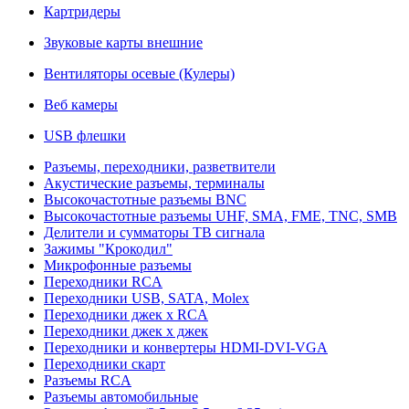
Картридеры
Звуковые карты внешние
Вентиляторы осевые (Кулеры)
Веб камеры
USB флешки
Разъемы, переходники, разветвители
Акустические разъемы, терминалы
Высокочастотные разъемы BNC
Высокочастотные разъемы UHF, SMA, FME, TNC, SMB
Делители и сумматоры ТВ сигнала
Зажимы "Крокодил"
Микрофонные разъемы
Переходники RCA
Переходники USB, SATA, Molex
Переходники джек х RCA
Переходники джек х джек
Переходники и конвертеры HDMI-DVI-VGA
Переходники скарт
Разъемы RCA
Разъемы автомобильные