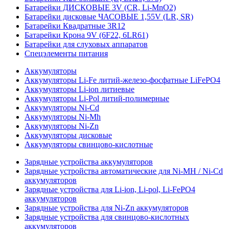
Батарейки ДИСКОВЫЕ 3V (CR, Li-MnO2)
Батарейки дисковые ЧАСОВЫЕ 1,55V (LR, SR)
Батарейки Квадратные 3R12
Батарейки Крона 9V (6F22, 6LR61)
Батарейки для слуховых аппаратов
Спецэлементы питания
Аккумуляторы
Аккумуляторы Li-Fe литий-железо-фосфатные LiFePO4
Аккумуляторы Li-ion литиевые
Аккумуляторы Li-Pol литий-полимерные
Аккумуляторы Ni-Cd
Аккумуляторы Ni-Mh
Аккумуляторы Ni-Zn
Аккумуляторы дисковые
Аккумуляторы свинцово-кислотные
Зарядные устройства аккумуляторов
Зарядные устройства автоматические для Ni-MH / Ni-Cd
аккумуляторов
Зарядные устройства для Li-ion, Li-pol, Li-FePO4
аккумуляторов
Зарядные устройства для Ni-Zn аккумуляторов
Зарядные устройства для свинцово-кислотных
аккумуляторов