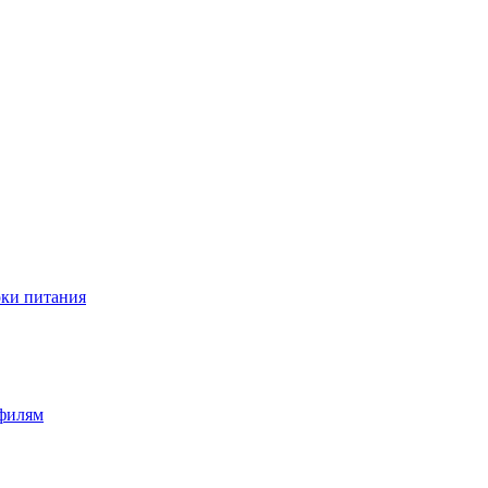
оки питания
офилям