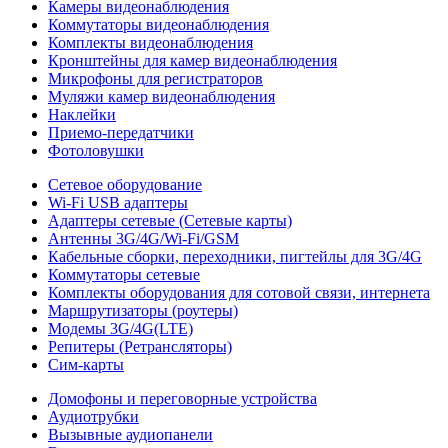
Камеры видеонаблюдения
Коммутаторы видеонаблюдения
Комплекты видеонаблюдения
Кронштейны для камер видеонаблюдения
Микрофоны для регистраторов
Муляжи камер видеонаблюдения
Наклейки
Приемо-передатчики
Фотоловушки
Сетевое оборудование
Wi-Fi USB адаптеры
Адаптеры сетевые (Сетевые карты)
Антенны 3G/4G/Wi-Fi/GSM
Кабельные сборки, переходники, пигтейлы для 3G/4G
Коммутаторы сетевые
Комплекты оборудования для сотовой связи, интернета
Маршрутизаторы (роутеры)
Модемы 3G/4G(LTE)
Репитеры (Ретрансляторы)
Сим-карты
Домофоны и переговорные устройства
Аудиотрубки
Вызывные аудиопанели