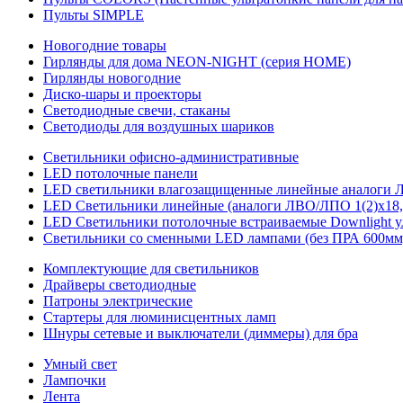
Пульты SIMPLE
Новогодние товары
Гирлянды для дома NEON-NIGHT (серия HOME)
Гирлянды новогодние
Диско-шары и проекторы
Светодиодные свечи, стаканы
Светодиоды для воздушных шариков
Светильники офисно-административные
LED потолочные панели
LED светильники влагозащищенные линейные аналоги ЛСП
LED Светильники линейные (аналоги ЛВО/ЛПО 1(2)х18, 
LED Светильники потолочные встраиваемые Downlight у
Светильники со сменными LED лампами (без ПРА 600мм,
Комплектующие для светильников
Драйверы светодиодные
Патроны электрические
Стартеры для люминисцентных ламп
Шнуры сетевые и выключатели (диммеры) для бра
Умный свет
Лампочки
Лента