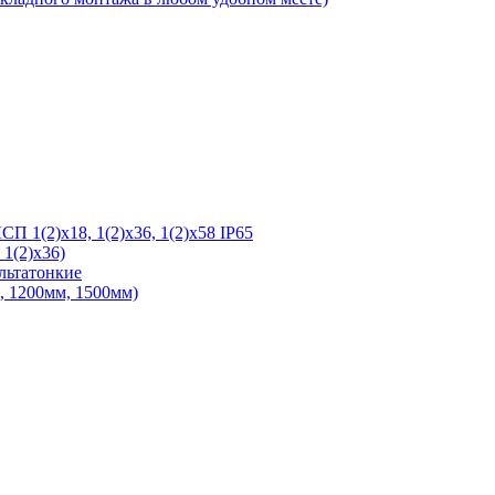
 1(2)х18, 1(2)х36, 1(2)х58 IP65
1(2)х36)
льтатонкие
 1200мм, 1500мм)