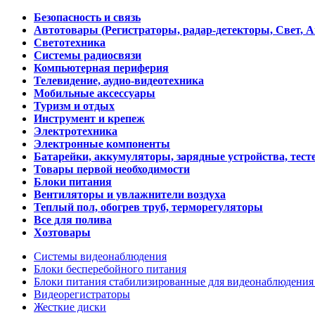
Безопасность и связь
Автотовары (Регистраторы, радар-детекторы, Свет, 
Светотехника
Системы радиосвязи
Компьютерная периферия
Телевидение, аудио-видеотехника
Мобильные аксессуары
Туризм и отдых
Инструмент и крепеж
Электротехника
Электронные компоненты
Батарейки, аккумуляторы, зарядные устройства, тесте
Товары первой необходимости
Блоки питания
Вентиляторы и увлажнители воздуха
Теплый пол, обогрев труб, терморегуляторы
Все для полива
Хозтовары
Системы видеонаблюдения
Блоки бесперебойного питания
Блоки питания стабилизированные для видеонаблюдени
Видеорегистраторы
Жесткие диски