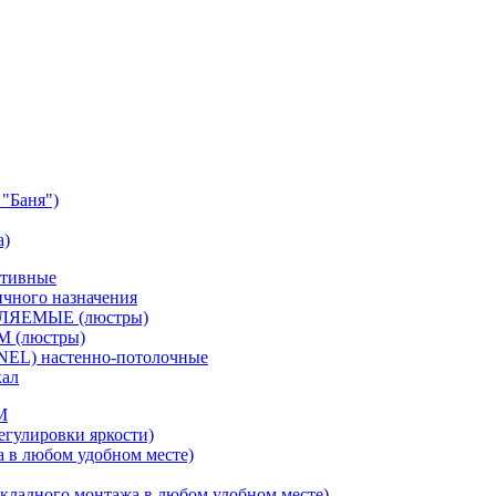
"Баня")
а)
ативные
чного назначения
ВЛЯЕМЫЕ (люстры)
М (люстры)
NEL) настенно-потолочные
кал
M
егулировки яркости)
а в любом удобном месте)
кладного монтажа в любом удобном месте)