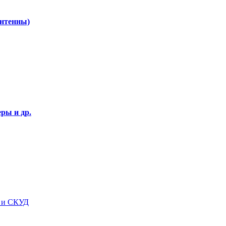
Антенны)
ры и др.
я и СКУД