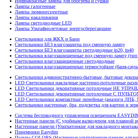
Инфракрасные лампы для обогрева и сушки
Лампы галогенные
Лампы люминесцентные
Лампы накаливания
Лампы светодиодные LED
Лампы Ультафиолетовые энергосберегающие
Светильники для ЖКХ и Бани
Светильники БЕЗ влагозащиты под сменную лампу
Светильники БЕЗ влагозащиты светодиодные ip20, ip40
Светильники влагозащищенные под сменную лампу (тип 
Светильники влагозащищенные светодиодные
Светильники влагозащищенные термостойкие (баня-саун
Светильники административно-бытовые, бытовые декор
LED Cветильники накладные настенно-потолочные разли
LED Светильники декоративные потолочные НЕ УПРА
LED Светильники декоративные потолочные С ПУЛЬТО
LED Светильники компактные линейные (аналоги ЛПБ, 
Светильники настенные, бра, подсветка для картин и зер
Система беспрводного управления освещением EASYDI
Настенные панели (С удобным валкодером для плавной р
Настенные панели (Ультратонкие для накладного монтаж
Приемники Easydim
Пульты COLORS (Настенные ультратонкие панели для на