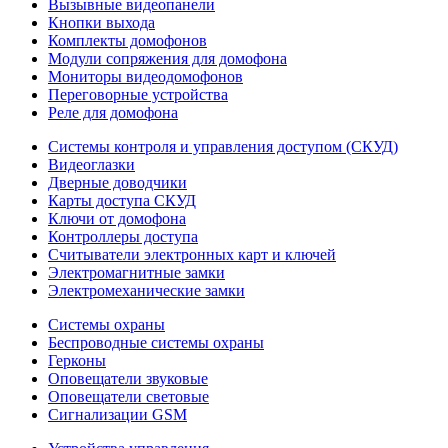
Вызывные видеопанели
Кнопки выхода
Комплекты домофонов
Модули сопряжения для домофона
Мониторы видеодомофонов
Переговорные устройства
Реле для домофона
Системы контроля и управления доступом (СКУД)
Видеоглазки
Дверные доводчики
Карты доступа СКУД
Ключи от домофона
Контроллеры доступа
Считыватели электронных карт и ключей
Электромагнитные замки
Электромеханические замки
Системы охраны
Беспроводные системы охраны
Герконы
Оповещатели звуковые
Оповещатели световые
Сигнализации GSM