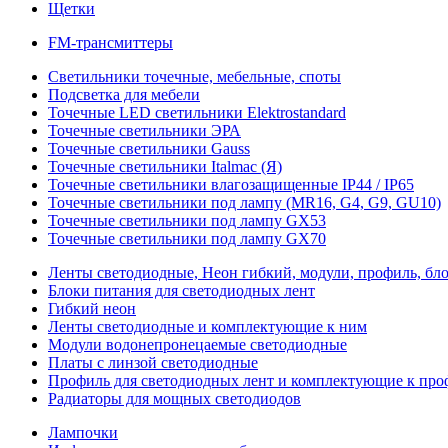
Щетки
FM-трансмиттеры
Светильники точечные, мебельные, споты
Подсветка для мебели
Точечные LED светильники Elektrostandard
Точечные светильники ЭРА
Точечные светильники Gauss
Точечные светильники Italmac (Я)
Точечные светильники влагозащищенные IP44 / IP65
Точечные светильники под лампу (MR16, G4, G9, GU10)
Точечные светильники под лампу GX53
Точечные светильники под лампу GX70
Ленты светодиодные, Неон гибкий, модули, профиль, бл
Блоки питания для светодиодных лент
Гибкий неон
Ленты светодиодные и комплектующие к ним
Модули водонепронецаемые светодиодные
Платы с линзой светодиодные
Профиль для светодиодных лент и комплектующие к пр
Радиаторы для мощных светодиодов
Лампочки