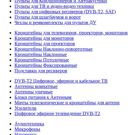
Пульты для Кондиционеров и Автоакустики
Пульты для ТВ и аудио-видео техники
Пульты для цифровых ресиверов (DVB-T2, SAT)
Пульты для шлагбаумов и ворот
Чехлы и ремкомплекты для пультов ДУ
Кронштейны для телевизоров, проекторов, мониторов
Кронштейны для мониторов
Кронштейны для проекторов
Кронштейны Наклонно-повортотные
Кронштейны Наклонные
Кронштейны Потолочные
Кронштейны Фиксированные
Подставки для ресиверов
DVB-T2 Цифровое, эфирное и кабельное ТВ
Антенны комнатные
Антенны уличные
Блоки питания к Антеннам
Мачты телескопические и кронштейны для антенн
Усилители
Цифровое эфирное телевидение DVB-Т2
Аудиотехника
Микрофоны
Наушники