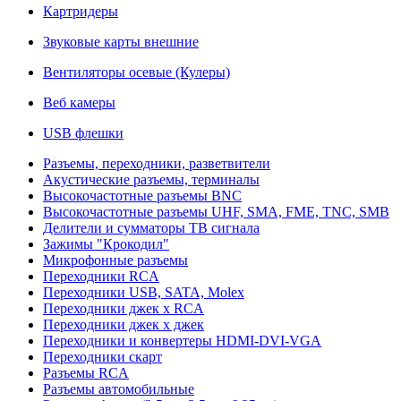
Картридеры
Звуковые карты внешние
Вентиляторы осевые (Кулеры)
Веб камеры
USB флешки
Разъемы, переходники, разветвители
Акустические разъемы, терминалы
Высокочастотные разъемы BNC
Высокочастотные разъемы UHF, SMA, FME, TNC, SMB
Делители и сумматоры ТВ сигнала
Зажимы "Крокодил"
Микрофонные разъемы
Переходники RCA
Переходники USB, SATA, Molex
Переходники джек х RCA
Переходники джек х джек
Переходники и конвертеры HDMI-DVI-VGA
Переходники скарт
Разъемы RCA
Разъемы автомобильные