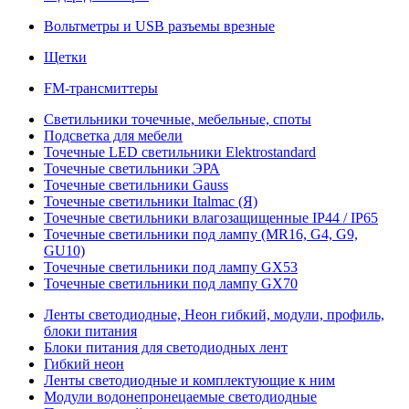
Вольтметры и USB разъемы врезные
Щетки
FM-трансмиттеры
Светильники точечные, мебельные, споты
Подсветка для мебели
Точечные LED светильники Elektrostandard
Точечные светильники ЭРА
Точечные светильники Gauss
Точечные светильники Italmac (Я)
Точечные светильники влагозащищенные IP44 / IP65
Точечные светильники под лампу (MR16, G4, G9,
GU10)
Точечные светильники под лампу GX53
Точечные светильники под лампу GX70
Ленты светодиодные, Неон гибкий, модули, профиль,
блоки питания
Блоки питания для светодиодных лент
Гибкий неон
Ленты светодиодные и комплектующие к ним
Модули водонепронецаемые светодиодные