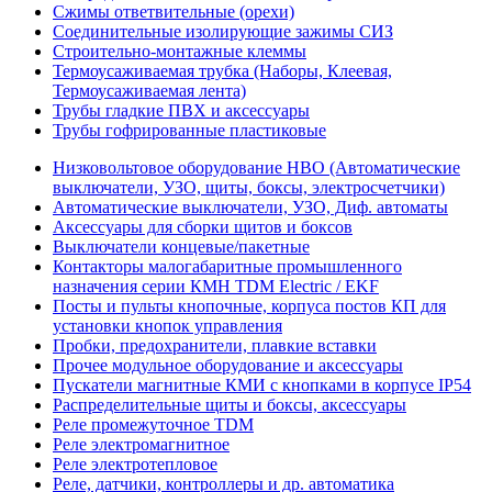
Сжимы ответвительные (орехи)
Соединительные изолирующие зажимы СИЗ
Строительно-монтажные клеммы
Термоусаживаемая трубка (Наборы, Клеевая,
Термоусаживаемая лента)
Трубы гладкие ПВХ и аксессуары
Трубы гофрированные пластиковые
Низковольтовое оборудование НВО (Автоматические
выключатели, УЗО, щиты, боксы, электросчетчики)
Автоматические выключатели, УЗО, Диф. автоматы
Аксессуары для сборки щитов и боксов
Выключатели концевые/пакетные
Контакторы малогабаритные промышленного
назначения серии КМН TDM Electric / EKF
Посты и пульты кнопочные, корпуса постов КП для
установки кнопок управления
Пробки, предохранители, плавкие вставки
Прочее модульное оборудование и аксессуары
Пускатели магнитные КМИ с кнопками в корпусе IP54
Распределительные щиты и боксы, аксессуары
Реле промежуточное TDM
Реле электромагнитное
Реле электротепловое
Реле, датчики, контроллеры и др. автоматика