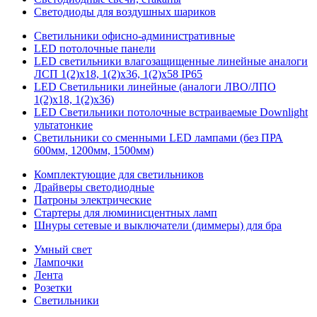
Светодиоды для воздушных шариков
Светильники офисно-административные
LED потолочные панели
LED светильники влагозащищенные линейные аналоги
ЛСП 1(2)х18, 1(2)х36, 1(2)х58 IP65
LED Светильники линейные (аналоги ЛВО/ЛПО
1(2)х18, 1(2)х36)
LED Светильники потолочные встраиваемые Downlight
ультатонкие
Светильники со сменными LED лампами (без ПРА
600мм, 1200мм, 1500мм)
Комплектующие для светильников
Драйверы светодиодные
Патроны электрические
Стартеры для люминисцентных ламп
Шнуры сетевые и выключатели (диммеры) для бра
Умный свет
Лампочки
Лента
Розетки
Светильники