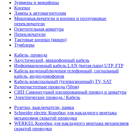
Зуммеры и микрфоны
Кнопки
Лампы к автомагнитолам
Микровыключатели и кнопки и ползунковые
переключатели
Осветительная арматура
Переключатели
Тактовые кнопки (микро)
Тумблеры
Кабель, провода
Акустический, микрофонный кабель
Информационный кабель LAN (витая пара) UTP, FTP
Кабель видеонаблюдения,телефонный, сигнальный
кабель, видеодомофонов
Кабель коаксиальный (телевизионный) TV, SAT
Радиочастотные провода (50ом)
СИП Самонесущий изолированный провод и арматура
Электрические провода / Кабель
Розетки, выключатели, рамки
Schneider electric Коробки для накладного монтажа
механизмов скрытой проводки
WERKEL Коробки для накладного монтажа механизмов
скрытой проводки