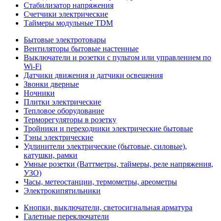
Стабилизатор напряжения
Счетчики электрические
Таймеры модульные TDM
Бытовые электротовары
Вентиляторы бытовые настенные
Выключатели и розетки с пультом или управлением по
Wi-Fi
Датчики движения и датчики освещения
Звонки дверные
Ночники
Плитки электрические
Тепловое оборудование
Терморегуляторы в розетку
Тройники и переходники электрические бытовые
Тэны электрические
Удлинители электрические (бытовые, силовые),
катушки, рамки
Умные розетки (Ваттметры, таймеры, реле напряжения,
УЗО)
Часы, метеостанции, термометры, ареометры
Электрокипятильники
Кнопки, выключатели, светосигнальная арматура
Галетные переключатели