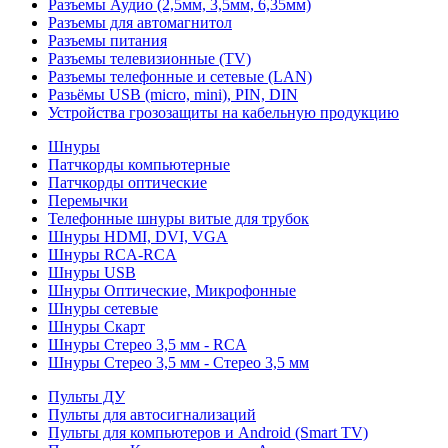
Разъемы Аудио (2,5мм, 3,5мм, 6,35мм)
Разъемы для автомагнитол
Разъемы питания
Разъемы телевизионные (TV)
Разъемы телефонные и сетевые (LAN)
Разьёмы USB (micro, mini), PIN, DIN
Устройства грозозащиты на кабельную продукцию
Шнуры
Патчкорды компьютерные
Патчкорды оптические
Перемычки
Телефонные шнуры витые для трубок
Шнуры HDMI, DVI, VGA
Шнуры RCA-RCA
Шнуры USB
Шнуры Оптические, Микрофонные
Шнуры сетевые
Шнуры Скарт
Шнуры Стерео 3,5 мм - RCA
Шнуры Стерео 3,5 мм - Стерео 3,5 мм
Пульты ДУ
Пульты для автосигнализаций
Пульты для компьютеров и Android (Smart TV)