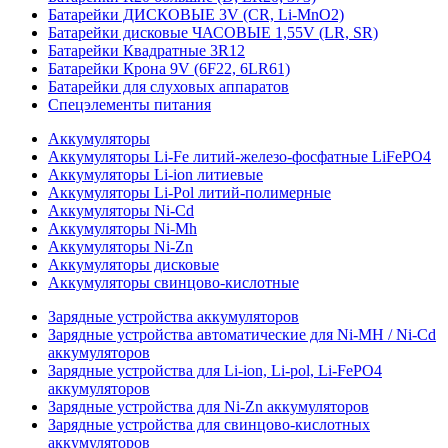
Батарейки ДИСКОВЫЕ 3V (CR, Li-MnO2)
Батарейки дисковые ЧАСОВЫЕ 1,55V (LR, SR)
Батарейки Квадратные 3R12
Батарейки Крона 9V (6F22, 6LR61)
Батарейки для слуховых аппаратов
Спецэлементы питания
Аккумуляторы
Аккумуляторы Li-Fe литий-железо-фосфатные LiFePO4
Аккумуляторы Li-ion литиевые
Аккумуляторы Li-Pol литий-полимерные
Аккумуляторы Ni-Cd
Аккумуляторы Ni-Mh
Аккумуляторы Ni-Zn
Аккумуляторы дисковые
Аккумуляторы свинцово-кислотные
Зарядные устройства аккумуляторов
Зарядные устройства автоматические для Ni-MH / Ni-Cd
аккумуляторов
Зарядные устройства для Li-ion, Li-pol, Li-FePO4
аккумуляторов
Зарядные устройства для Ni-Zn аккумуляторов
Зарядные устройства для свинцово-кислотных
аккумуляторов