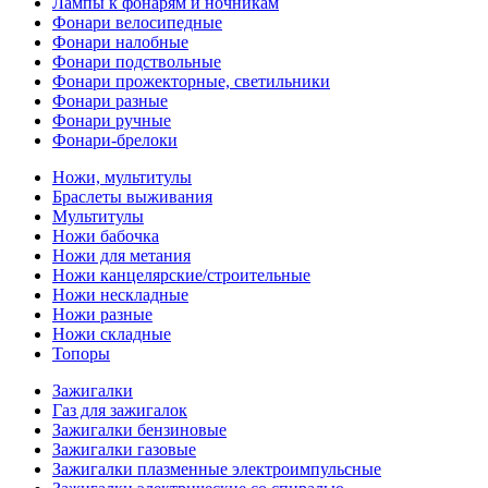
Лампы к фонарям и ночникам
Фонари велосипедные
Фонари налобные
Фонари подствольные
Фонари прожекторные, светильники
Фонари разные
Фонари ручные
Фонари-брелоки
Ножи, мультитулы
Браслеты выживания
Мультитулы
Ножи бабочка
Ножи для метания
Ножи канцелярские/строительные
Ножи нескладные
Ножи разные
Ножи складные
Топоры
Зажигалки
Газ для зажигалок
Зажигалки бензиновые
Зажигалки газовые
Зажигалки плазменные электроимпульсные