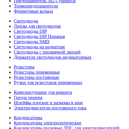
Предохранитель 382 Cylindrical
Термопредохранители
Ферритовые кольца
Светодиоды
Линзы для светодиодов
Светодиоды DIP
Светодиоды DIP Пиранья
Светодиоды SMD
Светодиоды на радиаторе
Светодиоды с прозрачной линзой
Держатели светодиодов индикаторных
Резисторы
Резисторы переменные
Резисторы постоянные
Ручки для резисторов переменных
Комплектующие для ремонта
Гнезда тюнера
Шлейфы плоские и разъемы к ним
Электродвигатели постоянного тока
Конденсаторы
Конденсаторы электролитические
Конденсаторы пусковые ДПС для электродвигателей