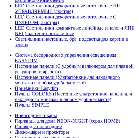
различного назначения
LED Светильники декоративные потолочные НЕ
УПРАВЛЯЕМЫЕ (люстры)
LED Светильники декоративные потолочные С
ПУЛЬТОМ (люстры)
LED Светильники компактные линейные (аналоги ЛПБ,
NEL) настенно-потолочные
Светильники настенные, бра, подсветка для картин и
зеркал
Система беспрводного управления освещением
EASYDIM
Настенные панели (С удобным валкодером для плавной
регулировки яркости)
Настенные панели (Ультратонкие для накладного
монтажа в любом удобном месте)
Приемники Easydim
Пульты COLORS (Настенные ультратонкие панели для
накладного монтажа в любом удобном месте)
Пульты SIMPLE
Новогодние товары
Гирлянды для дома NEON-NIGHT (серия HOME)
Гирлянды новогодние
Диско-шары и проекторы
Светодиодные свечи, стаканы