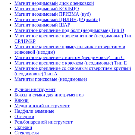
Магнит неодимовый диск с зенковкой
Магнит неодимовый КОЛЬЦО
Магнит неодимовый ПРИЗМА (куб)
Магнит неодимовый ЦИЛИНДР (шайба)
Магнит неодимовый ШАР
Магнитное крепление под болт (неодимовые) Тип D
Магнитное крепление прорезиненное (неодимовые) Тип
CP/HP/KP
Магнитное крепление прямоугольник с отверстием и
зенковкой (неодим)
Магнитное крепление с винтом (неодимовые) Тип С
Магнитное крепление с крючком (неодимовые) Тип Е
Магнитное крепление со сквозным отверстием круглый
(неодимовые) Тип А
Магниты поисковые (неодимовые)
Ручной инструмент
Боксы и сумки для инструментов
Ключи
Медицинский инструмент
Надфили алмазные
Отвертки
Резьбонарезной инструмент
Скребки
Стеклорезы