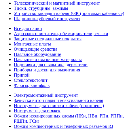
Телескопический и магнитный инструмент
Тиски, струбцины, зажимы
Устройство закладки кабеля УЗК (протяжки кабельные)
Шарнирно-губцевый инструмент
Все для пайки
Аэрозоли: очистители, обезжириватели, смазки
Защитные специальные покрытия
Монтажные платы
Очищающие средства
Паяльное оборудование
Паяльные и смазочные материалы
Подставки для паяльника, держатели
Приборы и доски для выжигания
Припой
Стеклотекстолит
Флюсы, канифоль
Электромонтажный инструмент
Зачистка витой пары и коаксиального кабеля
Инструмент для зачистки кабеля (стрипперы)
Инструмент для стяжек
Обжим изолированных клемм (НКи, НВи, РПи, РППи,
РШПи, ГСи)
Обжим компьютерных и телефонных разъемов RJ