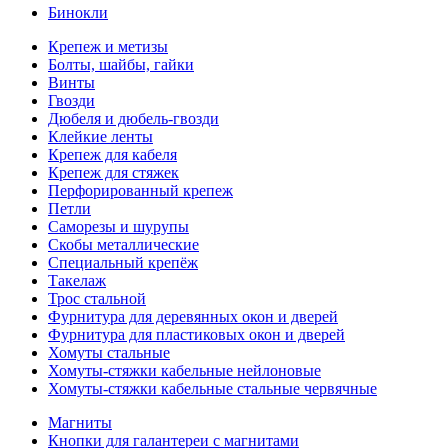
Бинокли
Крепеж и метизы
Болты, шайбы, гайки
Винты
Гвозди
Дюбеля и дюбель-гвозди
Клейкие ленты
Крепеж для кабеля
Крепеж для стяжек
Перфорированный крепеж
Петли
Саморезы и шурупы
Скобы металлические
Специальный крепёж
Такелаж
Трос стальной
Фурнитура для деревянных окон и дверей
Фурнитура для пластиковых окон и дверей
Хомуты стальные
Хомуты-стяжки кабельные нейлоновые
Хомуты-стяжки кабельные стальные червячные
Магниты
Кнопки для галантереи с магнитами