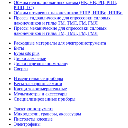
Обжим неизолированных клемм (НК, НВ, РП, РПП,
РШП, ГС)
Обжим штыревых наконечников НШВ, НШВи, НШВи
Прессы гидравлические для опрессовки силовых
наконечников и гильз ТМ, ТМЛ, ГМ, ГМЛ
Прессы механические для опрессовки силовых
наконечников и гильз ТМ, ТМЛ, ГМ, ГМЛ
Расходные материалы для электроинструмента
Биты
Буры sds plus
Диски алмазные
Диски отрезные по металлу
Сверла
Измерительные приборы
Весы электронные мини
Клещи токоизмерительные
Мультиметры и аксессуары
Специализированные приборы
Электроинструмент
Микродрели, граверы, аксессуары
Пистолеты клеевые
Электрофены