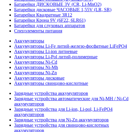
Батарейки ДИСКОВЫЕ 3V (CR, Li-MnO2)
Батарейки дисковые ЧАСОВЫЕ 1,55V (LR, SR)
Батарейки Квадратные 3R12
Батарейки Крона 9V (6F22, 6LR61)
Батарейки для слуховых аппаратов
Спецэлементы питания
Аккумуляторы
Аккумуляторы Li-Fe литий-железо-фосфатные LiFePO4
Аккумуляторы Li-ion литиевые
Аккумуляторы Li-Pol литий-полимерные
Аккумуляторы Ni-Cd
Аккумуляторы Ni-Mh
Аккумуляторы Ni-Zn
Аккумуляторы дисковые
Аккумуляторы свинцово-кислотные
Зарядные устройства аккумуляторов
Зарядные устройства автоматические для Ni-MH / Ni-Cd
аккумуляторов
Зарядные устройства для Li-ion, Li-pol, Li-FePO4
аккумуляторов
Зарядные устройства для Ni-Zn аккумуляторов
Зарядные устройства для свинцово-кислотных
аккумуляторов