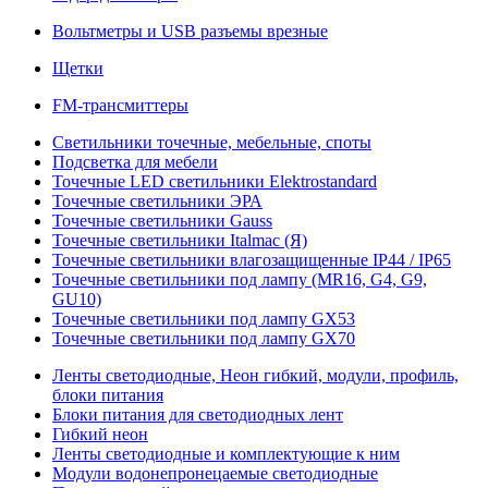
Вольтметры и USB разъемы врезные
Щетки
FM-трансмиттеры
Светильники точечные, мебельные, споты
Подсветка для мебели
Точечные LED светильники Elektrostandard
Точечные светильники ЭРА
Точечные светильники Gauss
Точечные светильники Italmac (Я)
Точечные светильники влагозащищенные IP44 / IP65
Точечные светильники под лампу (MR16, G4, G9,
GU10)
Точечные светильники под лампу GX53
Точечные светильники под лампу GX70
Ленты светодиодные, Неон гибкий, модули, профиль,
блоки питания
Блоки питания для светодиодных лент
Гибкий неон
Ленты светодиодные и комплектующие к ним
Модули водонепронецаемые светодиодные