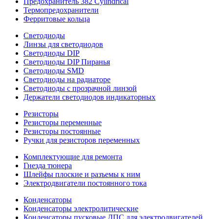
Предохранитель 382 Cylindrical
Термопредохранители
Ферритовые кольца
Светодиоды
Линзы для светодиодов
Светодиоды DIP
Светодиоды DIP Пиранья
Светодиоды SMD
Светодиоды на радиаторе
Светодиоды с прозрачной линзой
Держатели светодиодов индикаторных
Резисторы
Резисторы переменные
Резисторы постоянные
Ручки для резисторов переменных
Комплектующие для ремонта
Гнезда тюнера
Шлейфы плоские и разъемы к ним
Электродвигатели постоянного тока
Конденсаторы
Конденсаторы электролитические
Конденсаторы пусковые ДПС для электродвигателей