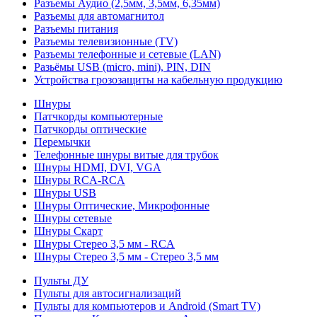
Разъемы Аудио (2,5мм, 3,5мм, 6,35мм)
Разъемы для автомагнитол
Разъемы питания
Разъемы телевизионные (TV)
Разъемы телефонные и сетевые (LAN)
Разьёмы USB (micro, mini), PIN, DIN
Устройства грозозащиты на кабельную продукцию
Шнуры
Патчкорды компьютерные
Патчкорды оптические
Перемычки
Телефонные шнуры витые для трубок
Шнуры HDMI, DVI, VGA
Шнуры RCA-RCA
Шнуры USB
Шнуры Оптические, Микрофонные
Шнуры сетевые
Шнуры Скарт
Шнуры Стерео 3,5 мм - RCA
Шнуры Стерео 3,5 мм - Стерео 3,5 мм
Пульты ДУ
Пульты для автосигнализаций
Пульты для компьютеров и Android (Smart TV)