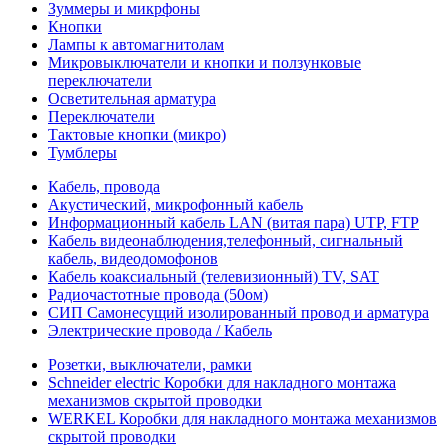
Зуммеры и микрфоны
Кнопки
Лампы к автомагнитолам
Микровыключатели и кнопки и ползунковые
переключатели
Осветительная арматура
Переключатели
Тактовые кнопки (микро)
Тумблеры
Кабель, провода
Акустический, микрофонный кабель
Информационный кабель LAN (витая пара) UTP, FTP
Кабель видеонаблюдения,телефонный, сигнальный
кабель, видеодомофонов
Кабель коаксиальный (телевизионный) TV, SAT
Радиочастотные провода (50ом)
СИП Самонесущий изолированный провод и арматура
Электрические провода / Кабель
Розетки, выключатели, рамки
Schneider electric Коробки для накладного монтажа
механизмов скрытой проводки
WERKEL Коробки для накладного монтажа механизмов
скрытой проводки