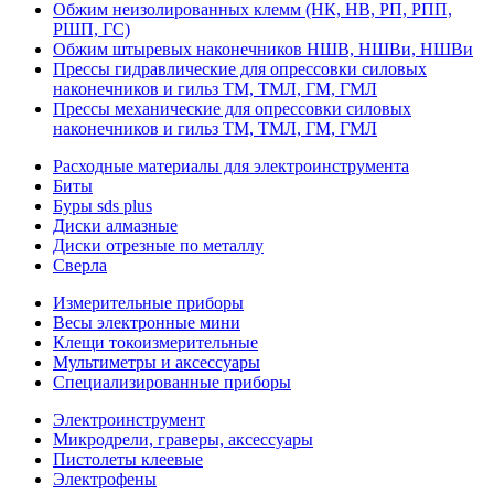
Обжим неизолированных клемм (НК, НВ, РП, РПП,
РШП, ГС)
Обжим штыревых наконечников НШВ, НШВи, НШВи
Прессы гидравлические для опрессовки силовых
наконечников и гильз ТМ, ТМЛ, ГМ, ГМЛ
Прессы механические для опрессовки силовых
наконечников и гильз ТМ, ТМЛ, ГМ, ГМЛ
Расходные материалы для электроинструмента
Биты
Буры sds plus
Диски алмазные
Диски отрезные по металлу
Сверла
Измерительные приборы
Весы электронные мини
Клещи токоизмерительные
Мультиметры и аксессуары
Специализированные приборы
Электроинструмент
Микродрели, граверы, аксессуары
Пистолеты клеевые
Электрофены