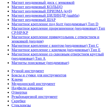
Магнит неодимовый диск с зенковкой
Магнит неодимовый КОЛЬЦО
Магнит неодимовый ПРИЗМА (куб)
Магнит неодимовый ЦИЛИНДР (шайба)
Магнит неодимовый ШАР
Магнитное крепление под болт (неодимовые) Тип D
Магнитное крепление прорезиненное (неодимовые) Тип
CP/HP/KP
Магнитное крепление прямоугольник с отверстием и
зенковкой (неодим)
Магнитное крепление с винтом (неодимовые) Тип С
Магнитное крепление с крючком (неодимовые) Тип Е
Магнитное крепление со сквозным отверстием круглый
(неодимовые) Тип А
Магниты поисковые (неодимовые)
Ручной инструмент
Боксы и сумки для инструментов
Ключи
Медицинский инструмент
Надфили алмазные
Отвертки
Резьбонарезной инструмент
Скребки
Стеклорезы