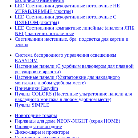
различного назначения
LED Светильники декоративные потолочные НЕ
УПРАВЛЯЕМЫЕ (люстры)
LED Светильники декоративные потолочные С
ПУЛЬТОМ (люстры)
LED Светильники компактные линейные (аналоги ЛПБ,
NEL) настенно-потолочные
Светильники настенные, бра, подсветка для картин и
зеркал
Система беспрводного управления освещением
EASYDIM
Настенные панели (С удобным валкодером для плавной
регулировки яркости)
Настенные панели (Ультратонкие для накладного
монтажа в любом удобном месте)
Приемники Easydim
Пульты COLORS (Настенные ультратонкие панели для
накладного монтажа в любом удобном месте)
Пульты SIMPLE
Новогодние товары
Гирлянды для дома NEON-NIGHT (серия HOME)
Гирлянды новогодние
Диско-шары и проекторы
Светодиодные свечи, стаканы