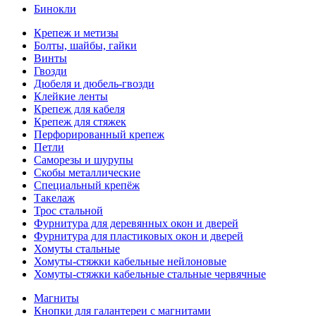
Бинокли
Крепеж и метизы
Болты, шайбы, гайки
Винты
Гвозди
Дюбеля и дюбель-гвозди
Клейкие ленты
Крепеж для кабеля
Крепеж для стяжек
Перфорированный крепеж
Петли
Саморезы и шурупы
Скобы металлические
Специальный крепёж
Такелаж
Трос стальной
Фурнитура для деревянных окон и дверей
Фурнитура для пластиковых окон и дверей
Хомуты стальные
Хомуты-стяжки кабельные нейлоновые
Хомуты-стяжки кабельные стальные червячные
Магниты
Кнопки для галантереи с магнитами