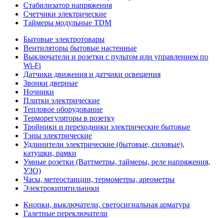
Стабилизатор напряжения
Счетчики электрические
Таймеры модульные TDM
Бытовые электротовары
Вентиляторы бытовые настенные
Выключатели и розетки с пультом или управлением по
Wi-Fi
Датчики движения и датчики освещения
Звонки дверные
Ночники
Плитки электрические
Тепловое оборудование
Терморегуляторы в розетку
Тройники и переходники электрические бытовые
Тэны электрические
Удлинители электрические (бытовые, силовые),
катушки, рамки
Умные розетки (Ваттметры, таймеры, реле напряжения,
УЗО)
Часы, метеостанции, термометры, ареометры
Электрокипятильники
Кнопки, выключатели, светосигнальная арматура
Галетные переключатели