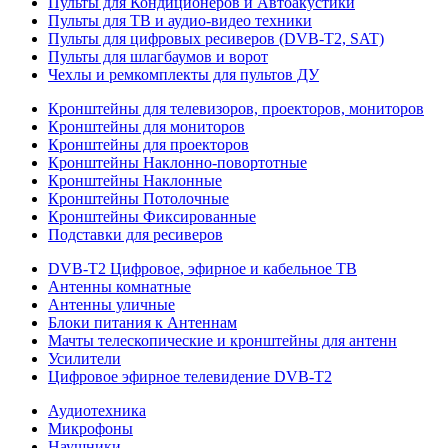
Пульты для Кондиционеров и Автоакустики
Пульты для ТВ и аудио-видео техники
Пульты для цифровых ресиверов (DVB-T2, SAT)
Пульты для шлагбаумов и ворот
Чехлы и ремкомплекты для пультов ДУ
Кронштейны для телевизоров, проекторов, мониторов
Кронштейны для мониторов
Кронштейны для проекторов
Кронштейны Наклонно-повортотные
Кронштейны Наклонные
Кронштейны Потолочные
Кронштейны Фиксированные
Подставки для ресиверов
DVB-T2 Цифровое, эфирное и кабельное ТВ
Антенны комнатные
Антенны уличные
Блоки питания к Антеннам
Мачты телескопические и кронштейны для антенн
Усилители
Цифровое эфирное телевидение DVB-Т2
Аудиотехника
Микрофоны
Наушники