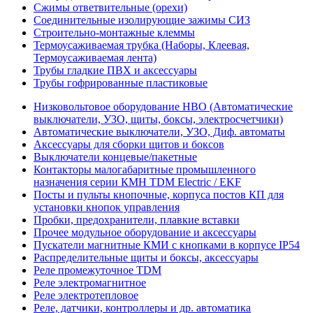
Сжимы ответвительные (орехи)
Соединительные изолирующие зажимы СИЗ
Строительно-монтажные клеммы
Термоусаживаемая трубка (Наборы, Клеевая,
Термоусаживаемая лента)
Трубы гладкие ПВХ и аксессуары
Трубы гофрированные пластиковые
Низковольтовое оборудование НВО (Автоматические
выключатели, УЗО, щиты, боксы, электросчетчики)
Автоматические выключатели, УЗО, Диф. автоматы
Аксессуары для сборки щитов и боксов
Выключатели концевые/пакетные
Контакторы малогабаритные промышленного
назначения серии КМН TDM Electric / EKF
Посты и пульты кнопочные, корпуса постов КП для
установки кнопок управления
Пробки, предохранители, плавкие вставки
Прочее модульное оборудование и аксессуары
Пускатели магнитные КМИ с кнопками в корпусе IP54
Распределительные щиты и боксы, аксессуары
Реле промежуточное TDM
Реле электромагнитное
Реле электротепловое
Реле, датчики, контроллеры и др. автоматика