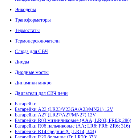
Энкодеры
Трансформаторы
Термостаты
Термопереключатели
Слюда для СВЧ
Диоды
Диодные мосты
Динамики микро
Двигатели для СВЧ печи
Батарейки
Батарейки A23 (LR23/V23GA/A23/MN21) 12V
Батарейки A27 (LR27/A27/MN27) 12V
Батарейки R03 мизинчиковые (AAA; LR03; FR03; 286)
Батарейки R06 пальчиковые (AA; LR6; FR6; ZR6; 316)
Батарейки R14 средние (C; LR14; 343)
Батарейки R20 большие (D; LR20; 373)