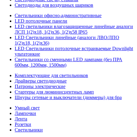
Светодиоды для воздушных шариков
Светильники офисно-административные
LED потолочные панели
LED светильники влагозащищенные линейные аналоги
ЛСП 1(2)х18, 1(2)х36, 1(2)х58 IP65
LED Светильники линейные (аналоги ЛВО/ЛПО
1(2)х18, 1(2)х36)
LED Светильники потолочные встраиваемые Downlight
ультатонкие
Светильники со сменными LED лампами (без ПРА
600мм, 1200мм, 1500мм)
Комплектующие для светильников
Драйверы светодиодные
Патроны электрические
Стартеры для люминисцентных ламп
Шнуры сетевые и выключатели (диммеры) для бра
Умный свет
Лампочки
Лента
Розетки
Светильники