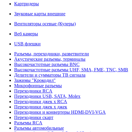
Картридеры
Звуковые карты внешние
Вентиляторы осевые (Кулеры)
Веб камеры
USB флешки
Разъемы, переходники, разветвители
Акустические разъемы, терминалы
Высокочастотные разъемы BNC
Высокочастотные разъемы UHF, SMA, FME, TNC, SMB
Делители и сумматоры ТВ сигнала
Зажимы "Крокодил"
Микрофонные разъемы
Переходники RCA
Переходники USB, SATA, Molex
Переходники джек х RCA
Переходники джек х джек
Переходники и конвертеры HDMI-DVI-VGA
Переходники скарт
Разъемы RCA
Разъемы автомобильные