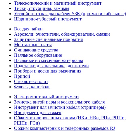
Телескопический и магнитный инструмент
Тиски, струбцины, зажимы
Устройство закладки кабеля УЗК (протяжки кабельные)
Шарнирно-губцевый инструмент
Все для пайки
Аэрозоли: очистители, обезжириватели, смазки
Защитные специальные покрытия
Монтажные платы
Очищающие средства
Паяльное оборудование
Паяльные и смазочные материалы
Подставки для паяльника, держатели
Приборы и доски для выжигания
Припой
Стеклотекстолит
Флюсы, канифоль
Электромонтажный инструмент
Зачистка витой пары и коаксиального кабеля
Инструмент для зачистки кабеля (стрипперы)
Инструмент для стяжек
Обжим изолированных клемм (НКи, НВи, РПи, РППи,
РШПи, ГСи)
Обжим компьютерных и телефонных разъемов RJ