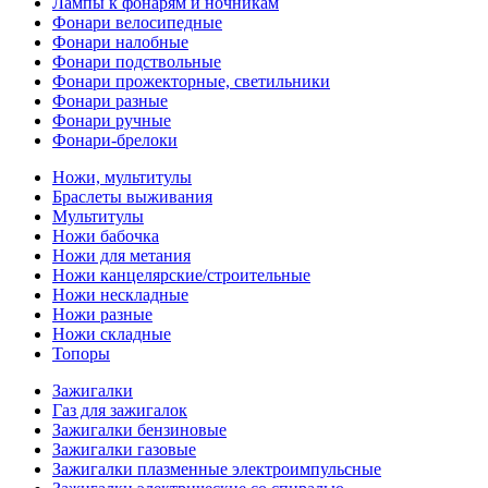
Лампы к фонарям и ночникам
Фонари велосипедные
Фонари налобные
Фонари подствольные
Фонари прожекторные, светильники
Фонари разные
Фонари ручные
Фонари-брелоки
Ножи, мультитулы
Браслеты выживания
Мультитулы
Ножи бабочка
Ножи для метания
Ножи канцелярские/строительные
Ножи нескладные
Ножи разные
Ножи складные
Топоры
Зажигалки
Газ для зажигалок
Зажигалки бензиновые
Зажигалки газовые
Зажигалки плазменные электроимпульсные