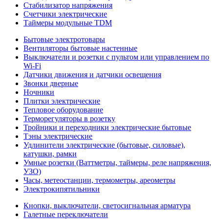
Стабилизатор напряжения
Счетчики электрические
Таймеры модульные TDM
Бытовые электротовары
Вентиляторы бытовые настенные
Выключатели и розетки с пультом или управлением по
Wi-Fi
Датчики движения и датчики освещения
Звонки дверные
Ночники
Плитки электрические
Тепловое оборудование
Терморегуляторы в розетку
Тройники и переходники электрические бытовые
Тэны электрические
Удлинители электрические (бытовые, силовые),
катушки, рамки
Умные розетки (Ваттметры, таймеры, реле напряжения,
УЗО)
Часы, метеостанции, термометры, ареометры
Электрокипятильники
Кнопки, выключатели, светосигнальная арматура
Галетные переключатели