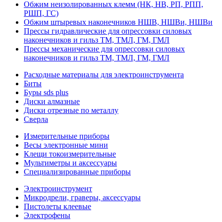
Обжим неизолированных клемм (НК, НВ, РП, РПП,
РШП, ГС)
Обжим штыревых наконечников НШВ, НШВи, НШВи
Прессы гидравлические для опрессовки силовых
наконечников и гильз ТМ, ТМЛ, ГМ, ГМЛ
Прессы механические для опрессовки силовых
наконечников и гильз ТМ, ТМЛ, ГМ, ГМЛ
Расходные материалы для электроинструмента
Биты
Буры sds plus
Диски алмазные
Диски отрезные по металлу
Сверла
Измерительные приборы
Весы электронные мини
Клещи токоизмерительные
Мультиметры и аксессуары
Специализированные приборы
Электроинструмент
Микродрели, граверы, аксессуары
Пистолеты клеевые
Электрофены