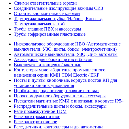
Сжимы ответвительные (орехи)
Соединительные изолирующие зажимы СИЗ
Строительно-монтажные клеммы
Термоусаживаемая трубка (Наборы, Клеевая,
Термоусаживаемая лента)
Трубы гладкие ПВХ и аксессуары
Трубы гофрированные пластиковые
Низковольтовое оборудование НВО (Автоматические
выключатели, УЗО, щиты, боксы, электросчетчики)
Автоматические выключатели, УЗО, Диф. автоматы
Аксессуары для сборки щитов и боксов
Выключатели концевые/пакетные
Контакторы малогабаритные промышленного
назначения серии КМН TDM Electric / EKF
Посты и пульты кнопочные, корпуса постов КП для
установки кнопок управления
Пробки, предохранители, плавкие вставки
Прочее модульное оборудование и аксессуары
Пускатели магнитные КМИ с кнопками в корпусе IP54
Распределительные щиты и боксы, аксессуары
Реле промежуточное TDM
Реле электромагнитное
Реле электротепловое
Реле, датчики, контроллеры и др. автоматика