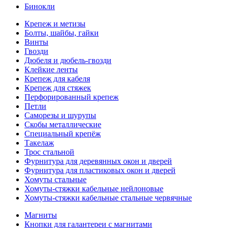
Бинокли
Крепеж и метизы
Болты, шайбы, гайки
Винты
Гвозди
Дюбеля и дюбель-гвозди
Клейкие ленты
Крепеж для кабеля
Крепеж для стяжек
Перфорированный крепеж
Петли
Саморезы и шурупы
Скобы металлические
Специальный крепёж
Такелаж
Трос стальной
Фурнитура для деревянных окон и дверей
Фурнитура для пластиковых окон и дверей
Хомуты стальные
Хомуты-стяжки кабельные нейлоновые
Хомуты-стяжки кабельные стальные червячные
Магниты
Кнопки для галантереи с магнитами