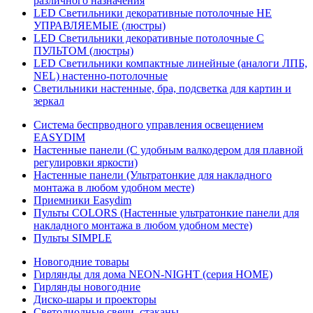
различного назначения
LED Светильники декоративные потолочные НЕ
УПРАВЛЯЕМЫЕ (люстры)
LED Светильники декоративные потолочные С
ПУЛЬТОМ (люстры)
LED Светильники компактные линейные (аналоги ЛПБ,
NEL) настенно-потолочные
Светильники настенные, бра, подсветка для картин и
зеркал
Система беспрводного управления освещением
EASYDIM
Настенные панели (С удобным валкодером для плавной
регулировки яркости)
Настенные панели (Ультратонкие для накладного
монтажа в любом удобном месте)
Приемники Easydim
Пульты COLORS (Настенные ультратонкие панели для
накладного монтажа в любом удобном месте)
Пульты SIMPLE
Новогодние товары
Гирлянды для дома NEON-NIGHT (серия HOME)
Гирлянды новогодние
Диско-шары и проекторы
Светодиодные свечи, стаканы