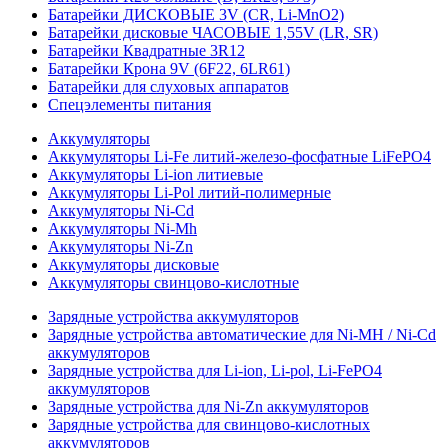
Батарейки ДИСКОВЫЕ 3V (CR, Li-MnO2)
Батарейки дисковые ЧАСОВЫЕ 1,55V (LR, SR)
Батарейки Квадратные 3R12
Батарейки Крона 9V (6F22, 6LR61)
Батарейки для слуховых аппаратов
Спецэлементы питания
Аккумуляторы
Аккумуляторы Li-Fe литий-железо-фосфатные LiFePO4
Аккумуляторы Li-ion литиевые
Аккумуляторы Li-Pol литий-полимерные
Аккумуляторы Ni-Cd
Аккумуляторы Ni-Mh
Аккумуляторы Ni-Zn
Аккумуляторы дисковые
Аккумуляторы свинцово-кислотные
Зарядные устройства аккумуляторов
Зарядные устройства автоматические для Ni-MH / Ni-Cd
аккумуляторов
Зарядные устройства для Li-ion, Li-pol, Li-FePO4
аккумуляторов
Зарядные устройства для Ni-Zn аккумуляторов
Зарядные устройства для свинцово-кислотных
аккумуляторов