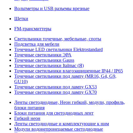
Вольтметры и USB разъемы врезные
Щетки
FM-трансмиттеры
Светильники точечные, мебельные, споты
Подсветка для мебели
Точечные LED светильники Elektrostandard
Точечные светильники ЭРА
Точечные светильники Gauss
Точечные светильники Italmac (Я)
Точечные светильники влагозащищенные IP44 / IP65
Точечные светильники под лампу (MR16, G4, G9,
GU10)
Точечные светильники под лампу GX53
Точечные светильники под лампу GX70
Ленты светодиодные, Неон гибкий, модули, профиль,
блоки питания
Блоки питания для светодиодных лент
Гибкий неон
Ленты светодиодные и комплектующие к ним
Модули водонепронецаемые светодиодные