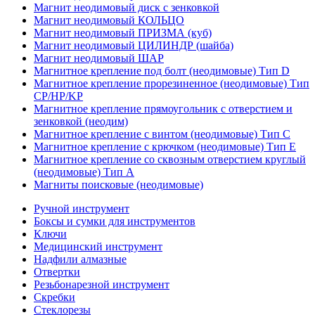
Магнит неодимовый диск с зенковкой
Магнит неодимовый КОЛЬЦО
Магнит неодимовый ПРИЗМА (куб)
Магнит неодимовый ЦИЛИНДР (шайба)
Магнит неодимовый ШАР
Магнитное крепление под болт (неодимовые) Тип D
Магнитное крепление прорезиненное (неодимовые) Тип
CP/HP/KP
Магнитное крепление прямоугольник с отверстием и
зенковкой (неодим)
Магнитное крепление с винтом (неодимовые) Тип С
Магнитное крепление с крючком (неодимовые) Тип Е
Магнитное крепление со сквозным отверстием круглый
(неодимовые) Тип А
Магниты поисковые (неодимовые)
Ручной инструмент
Боксы и сумки для инструментов
Ключи
Медицинский инструмент
Надфили алмазные
Отвертки
Резьбонарезной инструмент
Скребки
Стеклорезы