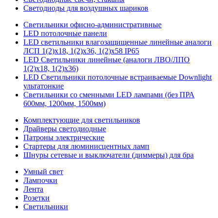
Светодиоды для воздушных шариков
Светильники офисно-административные
LED потолочные панели
LED светильники влагозащищенные линейные аналоги
ЛСП 1(2)х18, 1(2)х36, 1(2)х58 IP65
LED Светильники линейные (аналоги ЛВО/ЛПО
1(2)х18, 1(2)х36)
LED Светильники потолочные встраиваемые Downlight
ультатонкие
Светильники со сменными LED лампами (без ПРА
600мм, 1200мм, 1500мм)
Комплектующие для светильников
Драйверы светодиодные
Патроны электрические
Стартеры для люминисцентных ламп
Шнуры сетевые и выключатели (диммеры) для бра
Умный свет
Лампочки
Лента
Розетки
Светильники