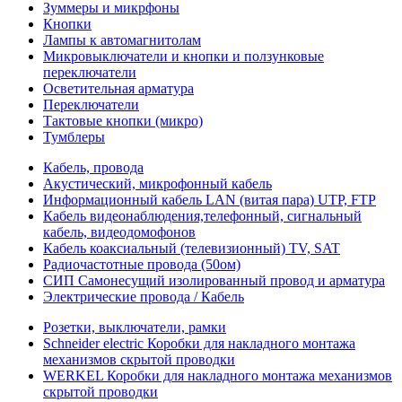
Зуммеры и микрфоны
Кнопки
Лампы к автомагнитолам
Микровыключатели и кнопки и ползунковые
переключатели
Осветительная арматура
Переключатели
Тактовые кнопки (микро)
Тумблеры
Кабель, провода
Акустический, микрофонный кабель
Информационный кабель LAN (витая пара) UTP, FTP
Кабель видеонаблюдения,телефонный, сигнальный
кабель, видеодомофонов
Кабель коаксиальный (телевизионный) TV, SAT
Радиочастотные провода (50ом)
СИП Самонесущий изолированный провод и арматура
Электрические провода / Кабель
Розетки, выключатели, рамки
Schneider electric Коробки для накладного монтажа
механизмов скрытой проводки
WERKEL Коробки для накладного монтажа механизмов
скрытой проводки