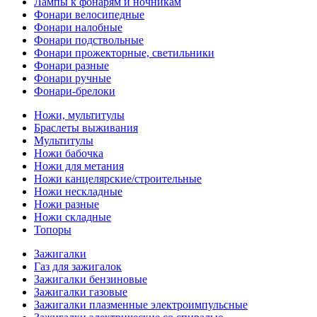
Лампы к фонарям и ночникам
Фонари велосипедные
Фонари налобные
Фонари подствольные
Фонари прожекторные, светильники
Фонари разные
Фонари ручные
Фонари-брелоки
Ножи, мультитулы
Браслеты выживания
Мультитулы
Ножи бабочка
Ножи для метания
Ножи канцелярские/строительные
Ножи нескладные
Ножи разные
Ножи складные
Топоры
Зажигалки
Газ для зажигалок
Зажигалки бензиновые
Зажигалки газовые
Зажигалки плазменные электроимпульсные