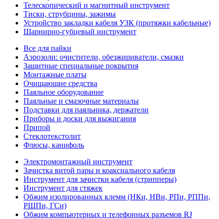
Телескопический и магнитный инструмент
Тиски, струбцины, зажимы
Устройство закладки кабеля УЗК (протяжки кабельные)
Шарнирно-губцевый инструмент
Все для пайки
Аэрозоли: очистители, обезжириватели, смазки
Защитные специальные покрытия
Монтажные платы
Очищающие средства
Паяльное оборудование
Паяльные и смазочные материалы
Подставки для паяльника, держатели
Приборы и доски для выжигания
Припой
Стеклотекстолит
Флюсы, канифоль
Электромонтажный инструмент
Зачистка витой пары и коаксиального кабеля
Инструмент для зачистки кабеля (стрипперы)
Инструмент для стяжек
Обжим изолированных клемм (НКи, НВи, РПи, РППи,
РШПи, ГСи)
Обжим компьютерных и телефонных разъемов RJ