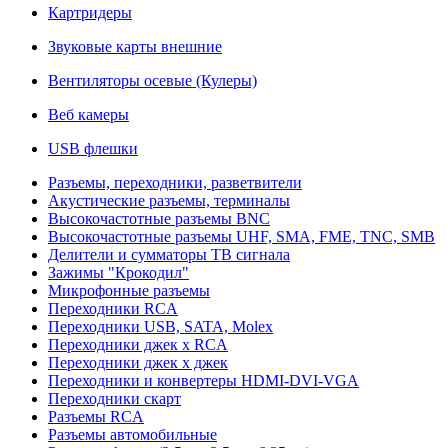
Картридеры
Звуковые карты внешние
Вентиляторы осевые (Кулеры)
Веб камеры
USB флешки
Разъемы, переходники, разветвители
Акустические разъемы, терминалы
Высокочастотные разъемы BNC
Высокочастотные разъемы UHF, SMA, FME, TNC, SMB
Делители и сумматоры ТВ сигнала
Зажимы "Крокодил"
Микрофонные разъемы
Переходники RCA
Переходники USB, SATA, Molex
Переходники джек х RCA
Переходники джек х джек
Переходники и конвертеры HDMI-DVI-VGA
Переходники скарт
Разъемы RCA
Разъемы автомобильные