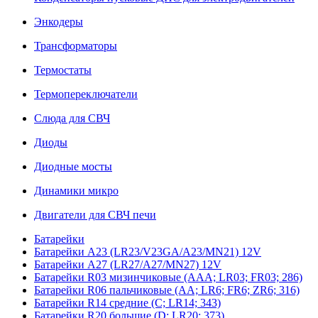
Энкодеры
Трансформаторы
Термостаты
Термопереключатели
Слюда для СВЧ
Диоды
Диодные мосты
Динамики микро
Двигатели для СВЧ печи
Батарейки
Батарейки A23 (LR23/V23GA/A23/MN21) 12V
Батарейки A27 (LR27/A27/MN27) 12V
Батарейки R03 мизинчиковые (AAA; LR03; FR03; 286)
Батарейки R06 пальчиковые (AA; LR6; FR6; ZR6; 316)
Батарейки R14 средние (C; LR14; 343)
Батарейки R20 большие (D; LR20; 373)