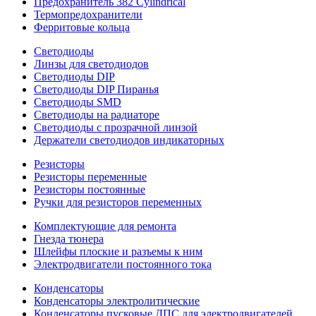
Предохранитель 382 Cylindrical
Термопредохранители
Ферритовые кольца
Светодиоды
Линзы для светодиодов
Светодиоды DIP
Светодиоды DIP Пиранья
Светодиоды SMD
Светодиоды на радиаторе
Светодиоды с прозрачной линзой
Держатели светодиодов индикаторных
Резисторы
Резисторы переменные
Резисторы постоянные
Ручки для резисторов переменных
Комплектующие для ремонта
Гнезда тюнера
Шлейфы плоские и разъемы к ним
Электродвигатели постоянного тока
Конденсаторы
Конденсаторы электролитические
Конденсаторы пусковые ДПС для электродвигателей