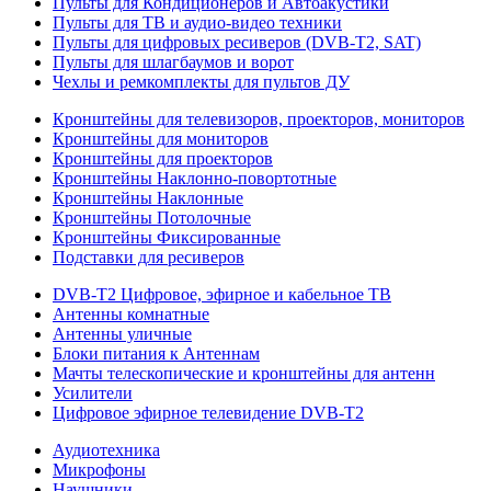
Пульты для Кондиционеров и Автоакустики
Пульты для ТВ и аудио-видео техники
Пульты для цифровых ресиверов (DVB-T2, SAT)
Пульты для шлагбаумов и ворот
Чехлы и ремкомплекты для пультов ДУ
Кронштейны для телевизоров, проекторов, мониторов
Кронштейны для мониторов
Кронштейны для проекторов
Кронштейны Наклонно-повортотные
Кронштейны Наклонные
Кронштейны Потолочные
Кронштейны Фиксированные
Подставки для ресиверов
DVB-T2 Цифровое, эфирное и кабельное ТВ
Антенны комнатные
Антенны уличные
Блоки питания к Антеннам
Мачты телескопические и кронштейны для антенн
Усилители
Цифровое эфирное телевидение DVB-Т2
Аудиотехника
Микрофоны
Наушники