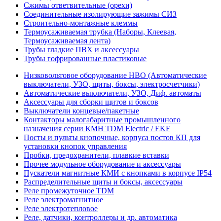
Сжимы ответвительные (орехи)
Соединительные изолирующие зажимы СИЗ
Строительно-монтажные клеммы
Термоусаживаемая трубка (Наборы, Клеевая,
Термоусаживаемая лента)
Трубы гладкие ПВХ и аксессуары
Трубы гофрированные пластиковые
Низковольтовое оборудование НВО (Автоматические
выключатели, УЗО, щиты, боксы, электросчетчики)
Автоматические выключатели, УЗО, Диф. автоматы
Аксессуары для сборки щитов и боксов
Выключатели концевые/пакетные
Контакторы малогабаритные промышленного
назначения серии КМН TDM Electric / EKF
Посты и пульты кнопочные, корпуса постов КП для
установки кнопок управления
Пробки, предохранители, плавкие вставки
Прочее модульное оборудование и аксессуары
Пускатели магнитные КМИ с кнопками в корпусе IP54
Распределительные щиты и боксы, аксессуары
Реле промежуточное TDM
Реле электромагнитное
Реле электротепловое
Реле, датчики, контроллеры и др. автоматика