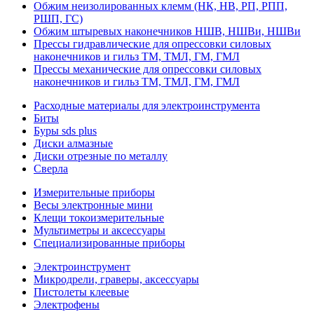
Обжим неизолированных клемм (НК, НВ, РП, РПП,
РШП, ГС)
Обжим штыревых наконечников НШВ, НШВи, НШВи
Прессы гидравлические для опрессовки силовых
наконечников и гильз ТМ, ТМЛ, ГМ, ГМЛ
Прессы механические для опрессовки силовых
наконечников и гильз ТМ, ТМЛ, ГМ, ГМЛ
Расходные материалы для электроинструмента
Биты
Буры sds plus
Диски алмазные
Диски отрезные по металлу
Сверла
Измерительные приборы
Весы электронные мини
Клещи токоизмерительные
Мультиметры и аксессуары
Специализированные приборы
Электроинструмент
Микродрели, граверы, аксессуары
Пистолеты клеевые
Электрофены