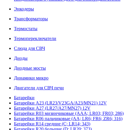
Энкодеры
Трансформаторы
Термостаты
Термопереключатели
Слюда для СВЧ
Диоды
Диодные мосты
Динамики микро
Двигатели для СВЧ печи
Батарейки
Батарейки A23 (LR23/V23GA/A23/MN21) 12V
Батарейки A27 (LR27/A27/MN27) 12V
Батарейки R03 мизинчиковые (AAA; LR03; FR03; 286)
Батарейки R06 пальчиковые (AA; LR6; FR6; ZR6; 316)
Батарейки R14 средние (C; LR14; 343)
Батарейки R20 большие (D; LR20; 373)