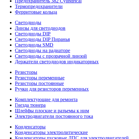
Предохранитель 382 Cylindrical
Термопредохранители
Ферритовые кольца
Светодиоды
Линзы для светодиодов
Светодиоды DIP
Светодиоды DIP Пиранья
Светодиоды SMD
Светодиоды на радиаторе
Светодиоды с прозрачной линзой
Держатели светодиодов индикаторных
Резисторы
Резисторы переменные
Резисторы постоянные
Ручки для резисторов переменных
Комплектующие для ремонта
Гнезда тюнера
Шлейфы плоские и разъемы к ним
Электродвигатели постоянного тока
Конденсаторы
Конденсаторы электролитические
Конденсаторы пусковые ДПС для электродвигателей