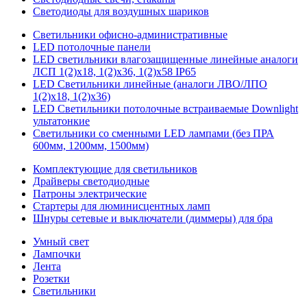
Светодиоды для воздушных шариков
Светильники офисно-административные
LED потолочные панели
LED светильники влагозащищенные линейные аналоги
ЛСП 1(2)х18, 1(2)х36, 1(2)х58 IP65
LED Светильники линейные (аналоги ЛВО/ЛПО
1(2)х18, 1(2)х36)
LED Светильники потолочные встраиваемые Downlight
ультатонкие
Светильники со сменными LED лампами (без ПРА
600мм, 1200мм, 1500мм)
Комплектующие для светильников
Драйверы светодиодные
Патроны электрические
Стартеры для люминисцентных ламп
Шнуры сетевые и выключатели (диммеры) для бра
Умный свет
Лампочки
Лента
Розетки
Светильники