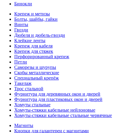
Бинокли
Крепеж и метизы
Болты, шайбы, гайки
Винты
Гвозди
Дюбеля и дюбель-гвозди
Клейкие ленты
Крепеж для кабеля
Крепеж для стяжек
Перфорированный крепеж
Петли
Саморезы и шурупы
Скобы металлические
Специальный крепёж
Такелаж
Трос стальной
Фурнитура для деревянных окон и дверей
Фурнитура для пластиковых окон и дверей
Хомуты стальные
Хомуты-стяжки кабельные нейлоновые
Хомуты-стяжки кабельные стальные червячные
Магниты
Кнопки для галантереи с магнитами