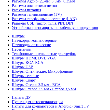
Разъемы Аудио (2,5мм, 3,5мм, 6,35мм)
Разъемы для автомагнитол
Разъемы питания
Разъемы телевизионные (TV)
Разъемы телефонные и сетевые (LAN)
Разьёмы USB (micro, mini), PIN, DIN
Устройства грозозащиты на кабельную продукцию
Шнуры
Патчкорды компьютерные
Патчкорды оптические
Перемычки
Телефонные шнуры витые для трубок
Шнуры HDMI, DVI, VGA
Шнуры RCA-RCA
Шнуры USB
Шнуры Оптические, Микрофонные
Шнуры сетевые
Шнуры Скарт
Шнуры Стерео 3,5 мм - RCA
Шнуры Стерео 3,5 мм - Стерео 3,5 мм
Пульты ДУ
Пульты для автосигнализаций
Пульты для компьютеров и Android (Smart TV)