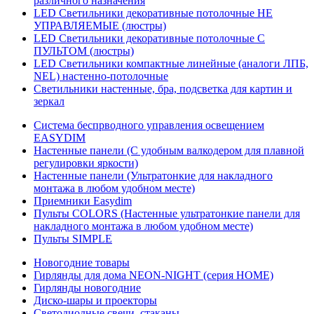
различного назначения
LED Светильники декоративные потолочные НЕ
УПРАВЛЯЕМЫЕ (люстры)
LED Светильники декоративные потолочные С
ПУЛЬТОМ (люстры)
LED Светильники компактные линейные (аналоги ЛПБ,
NEL) настенно-потолочные
Светильники настенные, бра, подсветка для картин и
зеркал
Система беспрводного управления освещением
EASYDIM
Настенные панели (С удобным валкодером для плавной
регулировки яркости)
Настенные панели (Ультратонкие для накладного
монтажа в любом удобном месте)
Приемники Easydim
Пульты COLORS (Настенные ультратонкие панели для
накладного монтажа в любом удобном месте)
Пульты SIMPLE
Новогодние товары
Гирлянды для дома NEON-NIGHT (серия HOME)
Гирлянды новогодние
Диско-шары и проекторы
Светодиодные свечи, стаканы