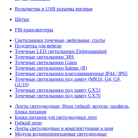
Вольтметры и USB разъемы врезные
Щетки
FM-трансмиттеры
Светильники точечные, мебельные, споты
Подсветка для мебели
Точечные LED светильники Elektrostandard
Точечные светильники ЭРА
Точечные светильники Gauss
Точечные светильники Italmac (Я)
Точечные светильники влагозащищенные IP44 / IP65
Точечные светильники под лампу (MR16, G4, G9,
GU10)
Точечные светильники под лампу GX53
Точечные светильники под лампу GX70
Ленты светодиодные, Неон гибкий, модули, профиль,
блоки питания
Блоки питания для светодиодных лент
Гибкий неон
Ленты светодиодные и комплектующие к ним
Модули водонепронецаемые светодиодные