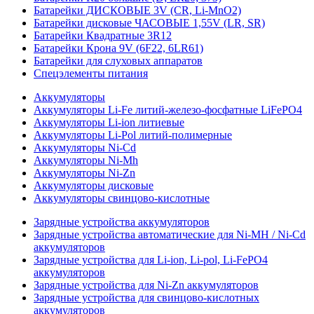
Батарейки ДИСКОВЫЕ 3V (CR, Li-MnO2)
Батарейки дисковые ЧАСОВЫЕ 1,55V (LR, SR)
Батарейки Квадратные 3R12
Батарейки Крона 9V (6F22, 6LR61)
Батарейки для слуховых аппаратов
Спецэлементы питания
Аккумуляторы
Аккумуляторы Li-Fe литий-железо-фосфатные LiFePO4
Аккумуляторы Li-ion литиевые
Аккумуляторы Li-Pol литий-полимерные
Аккумуляторы Ni-Cd
Аккумуляторы Ni-Mh
Аккумуляторы Ni-Zn
Аккумуляторы дисковые
Аккумуляторы свинцово-кислотные
Зарядные устройства аккумуляторов
Зарядные устройства автоматические для Ni-MH / Ni-Cd
аккумуляторов
Зарядные устройства для Li-ion, Li-pol, Li-FePO4
аккумуляторов
Зарядные устройства для Ni-Zn аккумуляторов
Зарядные устройства для свинцово-кислотных
аккумуляторов