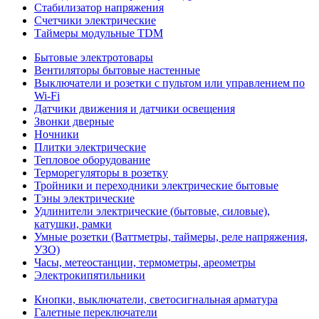
Стабилизатор напряжения
Счетчики электрические
Таймеры модульные TDM
Бытовые электротовары
Вентиляторы бытовые настенные
Выключатели и розетки с пультом или управлением по
Wi-Fi
Датчики движения и датчики освещения
Звонки дверные
Ночники
Плитки электрические
Тепловое оборудование
Терморегуляторы в розетку
Тройники и переходники электрические бытовые
Тэны электрические
Удлинители электрические (бытовые, силовые),
катушки, рамки
Умные розетки (Ваттметры, таймеры, реле напряжения,
УЗО)
Часы, метеостанции, термометры, ареометры
Электрокипятильники
Кнопки, выключатели, светосигнальная арматура
Галетные переключатели