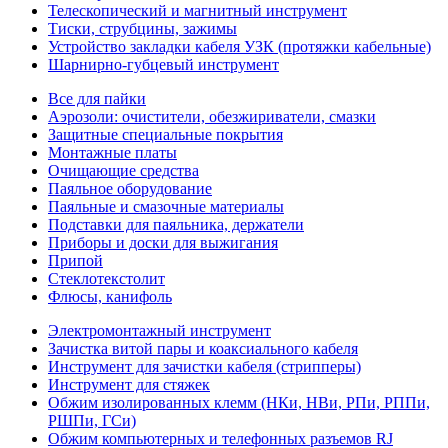
Телескопический и магнитный инструмент
Тиски, струбцины, зажимы
Устройство закладки кабеля УЗК (протяжки кабельные)
Шарнирно-губцевый инструмент
Все для пайки
Аэрозоли: очистители, обезжириватели, смазки
Защитные специальные покрытия
Монтажные платы
Очищающие средства
Паяльное оборудование
Паяльные и смазочные материалы
Подставки для паяльника, держатели
Приборы и доски для выжигания
Припой
Стеклотекстолит
Флюсы, канифоль
Электромонтажный инструмент
Зачистка витой пары и коаксиального кабеля
Инструмент для зачистки кабеля (стрипперы)
Инструмент для стяжек
Обжим изолированных клемм (НКи, НВи, РПи, РППи,
РШПи, ГСи)
Обжим компьютерных и телефонных разъемов RJ