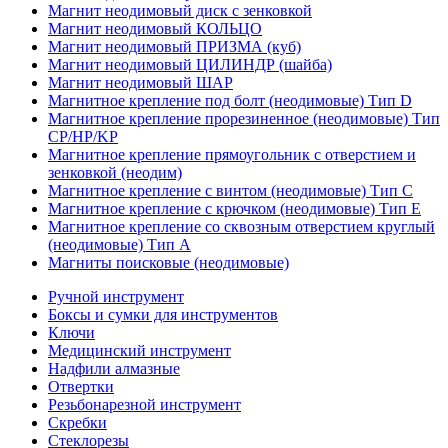
Магнит неодимовый диск с зенковкой
Магнит неодимовый КОЛЬЦО
Магнит неодимовый ПРИЗМА (куб)
Магнит неодимовый ЦИЛИНДР (шайба)
Магнит неодимовый ШАР
Магнитное крепление под болт (неодимовые) Тип D
Магнитное крепление прорезиненное (неодимовые) Тип
CP/HP/KP
Магнитное крепление прямоугольник с отверстием и
зенковкой (неодим)
Магнитное крепление с винтом (неодимовые) Тип С
Магнитное крепление с крючком (неодимовые) Тип Е
Магнитное крепление со сквозным отверстием круглый
(неодимовые) Тип А
Магниты поисковые (неодимовые)
Ручной инструмент
Боксы и сумки для инструментов
Ключи
Медицинский инструмент
Надфили алмазные
Отвертки
Резьбонарезной инструмент
Скребки
Стеклорезы