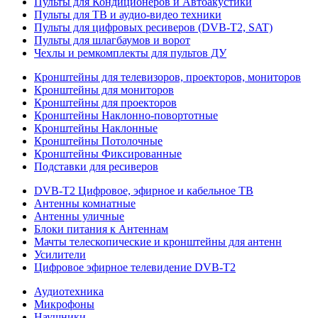
Пульты для Кондиционеров и Автоакустики
Пульты для ТВ и аудио-видео техники
Пульты для цифровых ресиверов (DVB-T2, SAT)
Пульты для шлагбаумов и ворот
Чехлы и ремкомплекты для пультов ДУ
Кронштейны для телевизоров, проекторов, мониторов
Кронштейны для мониторов
Кронштейны для проекторов
Кронштейны Наклонно-повортотные
Кронштейны Наклонные
Кронштейны Потолочные
Кронштейны Фиксированные
Подставки для ресиверов
DVB-T2 Цифровое, эфирное и кабельное ТВ
Антенны комнатные
Антенны уличные
Блоки питания к Антеннам
Мачты телескопические и кронштейны для антенн
Усилители
Цифровое эфирное телевидение DVB-Т2
Аудиотехника
Микрофоны
Наушники