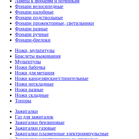
Лампы к фонарям и ночникам
Фонари велосипедные
Фонари налобные
Фонари подствольные
Фонари прожекторные, светильники
Фонари разные
Фонари ручные
Фонари-брелоки
Ножи, мультитулы
Браслеты выживания
Мультитулы
Ножи бабочка
Ножи для метания
Ножи канцелярские/строительные
Ножи нескладные
Ножи разные
Ножи складные
Топоры
Зажигалки
Газ для зажигалок
Зажигалки бензиновые
Зажигалки газовые
Зажигалки плазменные электроимпульсные