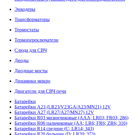
Энкодеры
Трансформаторы
Термостаты
Термопереключатели
Слюда для СВЧ
Диоды
Диодные мосты
Динамики микро
Двигатели для СВЧ печи
Батарейки
Батарейки A23 (LR23/V23GA/A23/MN21) 12V
Батарейки A27 (LR27/A27/MN27) 12V
Батарейки R03 мизинчиковые (AAA; LR03; FR03; 286)
Батарейки R06 пальчиковые (AA; LR6; FR6; ZR6; 316)
Батарейки R14 средние (C; LR14; 343)
Батарейки R20 большие (D; LR20; 373)