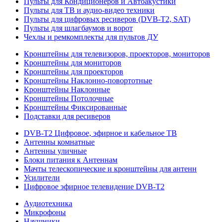
Пульты для Кондиционеров и Автоакустики
Пульты для ТВ и аудио-видео техники
Пульты для цифровых ресиверов (DVB-T2, SAT)
Пульты для шлагбаумов и ворот
Чехлы и ремкомплекты для пультов ДУ
Кронштейны для телевизоров, проекторов, мониторов
Кронштейны для мониторов
Кронштейны для проекторов
Кронштейны Наклонно-повортотные
Кронштейны Наклонные
Кронштейны Потолочные
Кронштейны Фиксированные
Подставки для ресиверов
DVB-T2 Цифровое, эфирное и кабельное ТВ
Антенны комнатные
Антенны уличные
Блоки питания к Антеннам
Мачты телескопические и кронштейны для антенн
Усилители
Цифровое эфирное телевидение DVB-Т2
Аудиотехника
Микрофоны
Наушники