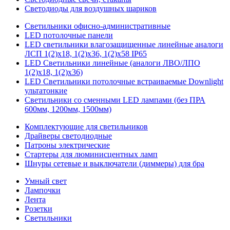
Светодиоды для воздушных шариков
Светильники офисно-административные
LED потолочные панели
LED светильники влагозащищенные линейные аналоги
ЛСП 1(2)х18, 1(2)х36, 1(2)х58 IP65
LED Светильники линейные (аналоги ЛВО/ЛПО
1(2)х18, 1(2)х36)
LED Светильники потолочные встраиваемые Downlight
ультатонкие
Светильники со сменными LED лампами (без ПРА
600мм, 1200мм, 1500мм)
Комплектующие для светильников
Драйверы светодиодные
Патроны электрические
Стартеры для люминисцентных ламп
Шнуры сетевые и выключатели (диммеры) для бра
Умный свет
Лампочки
Лента
Розетки
Светильники