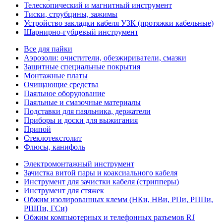
Телескопический и магнитный инструмент
Тиски, струбцины, зажимы
Устройство закладки кабеля УЗК (протяжки кабельные)
Шарнирно-губцевый инструмент
Все для пайки
Аэрозоли: очистители, обезжириватели, смазки
Защитные специальные покрытия
Монтажные платы
Очищающие средства
Паяльное оборудование
Паяльные и смазочные материалы
Подставки для паяльника, держатели
Приборы и доски для выжигания
Припой
Стеклотекстолит
Флюсы, канифоль
Электромонтажный инструмент
Зачистка витой пары и коаксиального кабеля
Инструмент для зачистки кабеля (стрипперы)
Инструмент для стяжек
Обжим изолированных клемм (НКи, НВи, РПи, РППи,
РШПи, ГСи)
Обжим компьютерных и телефонных разъемов RJ