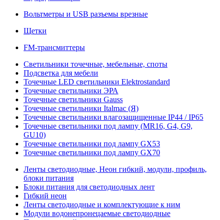
Вольтметры и USB разъемы врезные
Щетки
FM-трансмиттеры
Светильники точечные, мебельные, споты
Подсветка для мебели
Точечные LED светильники Elektrostandard
Точечные светильники ЭРА
Точечные светильники Gauss
Точечные светильники Italmac (Я)
Точечные светильники влагозащищенные IP44 / IP65
Точечные светильники под лампу (MR16, G4, G9,
GU10)
Точечные светильники под лампу GX53
Точечные светильники под лампу GX70
Ленты светодиодные, Неон гибкий, модули, профиль,
блоки питания
Блоки питания для светодиодных лент
Гибкий неон
Ленты светодиодные и комплектующие к ним
Модули водонепронецаемые светодиодные