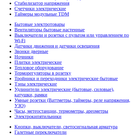
Стабилизатор напряжения
Счетчики электрические
Таймеры модульные TDM
Бытовые электротовары
Вентиляторы бытовые настенные
Выключатели и розетки с пультом или управлением по
Wi-Fi
Датчики движения и датчики освещения
Звонки дверные
Ночники
Плитки электрические
Тепловое оборудование
Терморегуляторы в розетку
Тройники и переходники электрические бытовые
Тэны электрические
Удлинители электрические (бытовые, силовые),
катушки, рамки
Умные розетки (Ваттметры, таймеры, реле напряжения,
УЗО)
Часы, метеостанции, термометры, ареометры
Электрокипятильники
Кнопки, выключатели, светосигнальная арматура
Галетные переключатели