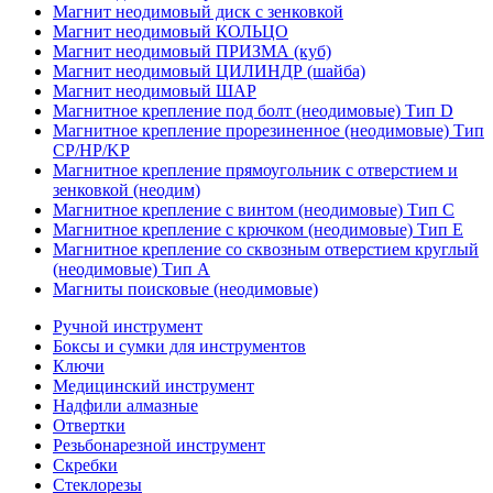
Магнит неодимовый диск с зенковкой
Магнит неодимовый КОЛЬЦО
Магнит неодимовый ПРИЗМА (куб)
Магнит неодимовый ЦИЛИНДР (шайба)
Магнит неодимовый ШАР
Магнитное крепление под болт (неодимовые) Тип D
Магнитное крепление прорезиненное (неодимовые) Тип
CP/HP/KP
Магнитное крепление прямоугольник с отверстием и
зенковкой (неодим)
Магнитное крепление с винтом (неодимовые) Тип С
Магнитное крепление с крючком (неодимовые) Тип Е
Магнитное крепление со сквозным отверстием круглый
(неодимовые) Тип А
Магниты поисковые (неодимовые)
Ручной инструмент
Боксы и сумки для инструментов
Ключи
Медицинский инструмент
Надфили алмазные
Отвертки
Резьбонарезной инструмент
Скребки
Стеклорезы