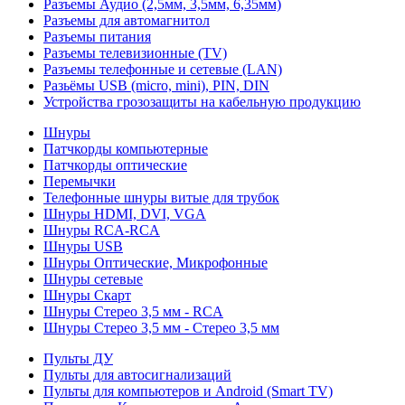
Разъемы Аудио (2,5мм, 3,5мм, 6,35мм)
Разъемы для автомагнитол
Разъемы питания
Разъемы телевизионные (TV)
Разъемы телефонные и сетевые (LAN)
Разьёмы USB (micro, mini), PIN, DIN
Устройства грозозащиты на кабельную продукцию
Шнуры
Патчкорды компьютерные
Патчкорды оптические
Перемычки
Телефонные шнуры витые для трубок
Шнуры HDMI, DVI, VGA
Шнуры RCA-RCA
Шнуры USB
Шнуры Оптические, Микрофонные
Шнуры сетевые
Шнуры Скарт
Шнуры Стерео 3,5 мм - RCA
Шнуры Стерео 3,5 мм - Стерео 3,5 мм
Пульты ДУ
Пульты для автосигнализаций
Пульты для компьютеров и Android (Smart TV)