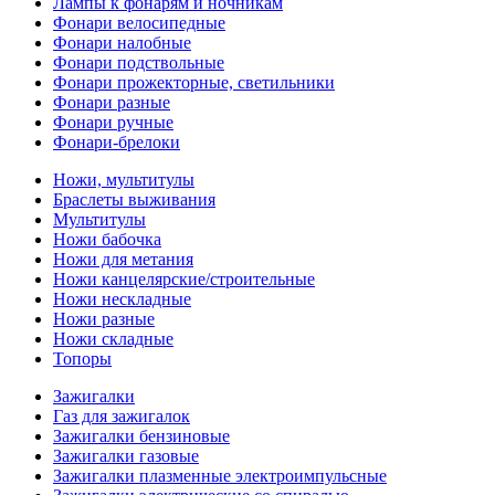
Лампы к фонарям и ночникам
Фонари велосипедные
Фонари налобные
Фонари подствольные
Фонари прожекторные, светильники
Фонари разные
Фонари ручные
Фонари-брелоки
Ножи, мультитулы
Браслеты выживания
Мультитулы
Ножи бабочка
Ножи для метания
Ножи канцелярские/строительные
Ножи нескладные
Ножи разные
Ножи складные
Топоры
Зажигалки
Газ для зажигалок
Зажигалки бензиновые
Зажигалки газовые
Зажигалки плазменные электроимпульсные