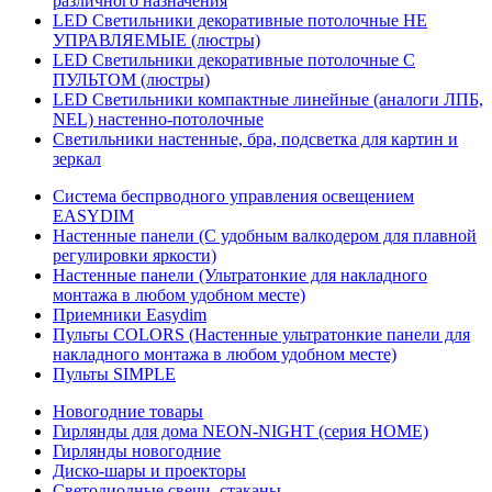
различного назначения
LED Светильники декоративные потолочные НЕ
УПРАВЛЯЕМЫЕ (люстры)
LED Светильники декоративные потолочные С
ПУЛЬТОМ (люстры)
LED Светильники компактные линейные (аналоги ЛПБ,
NEL) настенно-потолочные
Светильники настенные, бра, подсветка для картин и
зеркал
Система беспрводного управления освещением
EASYDIM
Настенные панели (С удобным валкодером для плавной
регулировки яркости)
Настенные панели (Ультратонкие для накладного
монтажа в любом удобном месте)
Приемники Easydim
Пульты COLORS (Настенные ультратонкие панели для
накладного монтажа в любом удобном месте)
Пульты SIMPLE
Новогодние товары
Гирлянды для дома NEON-NIGHT (серия HOME)
Гирлянды новогодние
Диско-шары и проекторы
Светодиодные свечи, стаканы