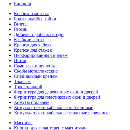
Бинокли
Крепеж и метизы
Болты, шайбы, гайки
Винты
Гвозди
Дюбеля и дюбель-гвозди
Клейкие ленты
Крепеж для кабеля
Крепеж для стяжек
Перфорированный крепеж
Петли
Саморезы и шурупы
Скобы металлические
Специальный крепёж
Такелаж
Трос стальной
Фурнитура для деревянных окон и дверей
Фурнитура для пластиковых окон и дверей
Хомуты стальные
Хомуты-стяжки кабельные нейлоновые
Хомуты-стяжки кабельные стальные червячные
Магниты
Кнопки для галантереи с магнитами