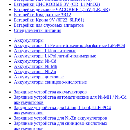
Батарейки ДИСКОВЫЕ 3V (CR, Li-MnO2)
Батарейки дисковые ЧАСОВЫЕ 1,55V (LR, SR)
Батарейки Квадратные 3R12
Батарейки Крона 9V (6F22, 6LR61)
Батарейки для слуховых аппаратов
Спецэлементы питания
Аккумуляторы
Аккумуляторы Li-Fe литий-железо-фосфатные LiFePO4
Аккумуляторы Li-ion литиевые
Аккумуляторы Li-Pol литий-полимерные
Аккумуляторы Ni-Cd
Аккумуляторы Ni-Mh
Аккумуляторы Ni-Zn
Аккумуляторы дисковые
Аккумуляторы свинцово-кислотные
Зарядные устройства аккумуляторов
Зарядные устройства автоматические для Ni-MH / Ni-Cd
аккумуляторов
Зарядные устройства для Li-ion, Li-pol, Li-FePO4
аккумуляторов
Зарядные устройства для Ni-Zn аккумуляторов
Зарядные устройства для свинцово-кислотных
аккумуляторов