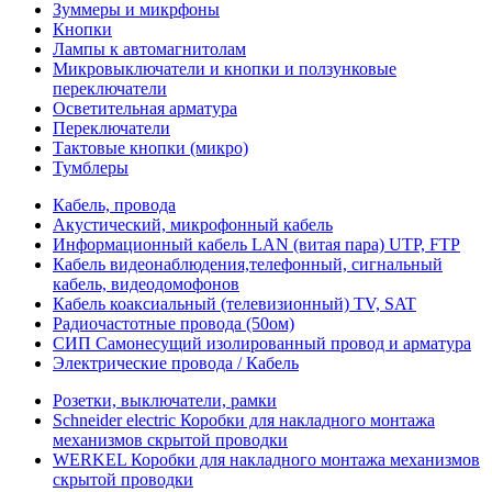
Зуммеры и микрфоны
Кнопки
Лампы к автомагнитолам
Микровыключатели и кнопки и ползунковые
переключатели
Осветительная арматура
Переключатели
Тактовые кнопки (микро)
Тумблеры
Кабель, провода
Акустический, микрофонный кабель
Информационный кабель LAN (витая пара) UTP, FTP
Кабель видеонаблюдения,телефонный, сигнальный
кабель, видеодомофонов
Кабель коаксиальный (телевизионный) TV, SAT
Радиочастотные провода (50ом)
СИП Самонесущий изолированный провод и арматура
Электрические провода / Кабель
Розетки, выключатели, рамки
Schneider electric Коробки для накладного монтажа
механизмов скрытой проводки
WERKEL Коробки для накладного монтажа механизмов
скрытой проводки