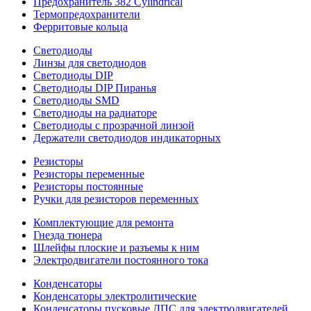
Предохранитель 382 Cylindrical
Термопредохранители
Ферритовые кольца
Светодиоды
Линзы для светодиодов
Светодиоды DIP
Светодиоды DIP Пиранья
Светодиоды SMD
Светодиоды на радиаторе
Светодиоды с прозрачной линзой
Держатели светодиодов индикаторных
Резисторы
Резисторы переменные
Резисторы постоянные
Ручки для резисторов переменных
Комплектующие для ремонта
Гнезда тюнера
Шлейфы плоские и разъемы к ним
Электродвигатели постоянного тока
Конденсаторы
Конденсаторы электролитические
Конденсаторы пусковые ДПС для электродвигателей