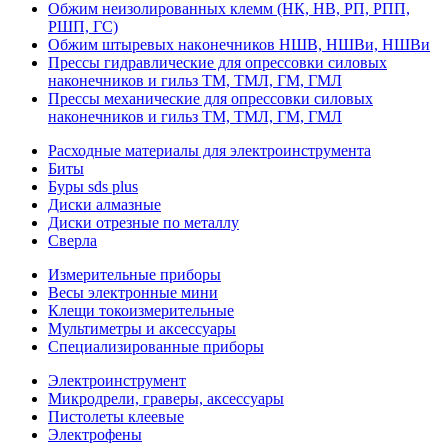
Обжим неизолированных клемм (НК, НВ, РП, РПП,
РШП, ГС)
Обжим штыревых наконечников НШВ, НШВи, НШВи
Прессы гидравлические для опрессовки силовых
наконечников и гильз ТМ, ТМЛ, ГМ, ГМЛ
Прессы механические для опрессовки силовых
наконечников и гильз ТМ, ТМЛ, ГМ, ГМЛ
Расходные материалы для электроинструмента
Биты
Буры sds plus
Диски алмазные
Диски отрезные по металлу
Сверла
Измерительные приборы
Весы электронные мини
Клещи токоизмерительные
Мультиметры и аксессуары
Специализированные приборы
Электроинструмент
Микродрели, граверы, аксессуары
Пистолеты клеевые
Электрофены