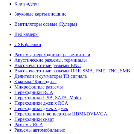
Картридеры
Звуковые карты внешние
Вентиляторы осевые (Кулеры)
Веб камеры
USB флешки
Разъемы, переходники, разветвители
Акустические разъемы, терминалы
Высокочастотные разъемы BNC
Высокочастотные разъемы UHF, SMA, FME, TNC, SMB
Делители и сумматоры ТВ сигнала
Зажимы "Крокодил"
Микрофонные разъемы
Переходники RCA
Переходники USB, SATA, Molex
Переходники джек х RCA
Переходники джек х джек
Переходники и конвертеры HDMI-DVI-VGA
Переходники скарт
Разъемы RCA
Разъемы автомобильные