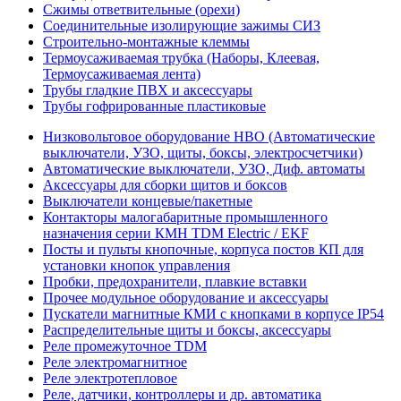
Сжимы ответвительные (орехи)
Соединительные изолирующие зажимы СИЗ
Строительно-монтажные клеммы
Термоусаживаемая трубка (Наборы, Клеевая,
Термоусаживаемая лента)
Трубы гладкие ПВХ и аксессуары
Трубы гофрированные пластиковые
Низковольтовое оборудование НВО (Автоматические
выключатели, УЗО, щиты, боксы, электросчетчики)
Автоматические выключатели, УЗО, Диф. автоматы
Аксессуары для сборки щитов и боксов
Выключатели концевые/пакетные
Контакторы малогабаритные промышленного
назначения серии КМН TDM Electric / EKF
Посты и пульты кнопочные, корпуса постов КП для
установки кнопок управления
Пробки, предохранители, плавкие вставки
Прочее модульное оборудование и аксессуары
Пускатели магнитные КМИ с кнопками в корпусе IP54
Распределительные щиты и боксы, аксессуары
Реле промежуточное TDM
Реле электромагнитное
Реле электротепловое
Реле, датчики, контроллеры и др. автоматика