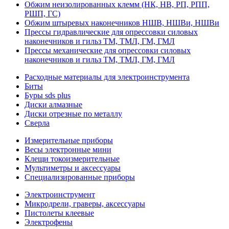
Обжим неизолированных клемм (НК, НВ, РП, РПП,
РШП, ГС)
Обжим штыревых наконечников НШВ, НШВи, НШВи
Прессы гидравлические для опрессовки силовых
наконечников и гильз ТМ, ТМЛ, ГМ, ГМЛ
Прессы механические для опрессовки силовых
наконечников и гильз ТМ, ТМЛ, ГМ, ГМЛ
Расходные материалы для электроинструмента
Биты
Буры sds plus
Диски алмазные
Диски отрезные по металлу
Сверла
Измерительные приборы
Весы электронные мини
Клещи токоизмерительные
Мультиметры и аксессуары
Специализированные приборы
Электроинструмент
Микродрели, граверы, аксессуары
Пистолеты клеевые
Электрофены