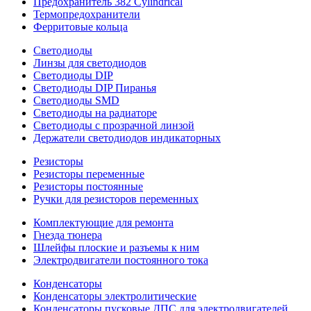
Предохранитель 382 Cylindrical
Термопредохранители
Ферритовые кольца
Светодиоды
Линзы для светодиодов
Светодиоды DIP
Светодиоды DIP Пиранья
Светодиоды SMD
Светодиоды на радиаторе
Светодиоды с прозрачной линзой
Держатели светодиодов индикаторных
Резисторы
Резисторы переменные
Резисторы постоянные
Ручки для резисторов переменных
Комплектующие для ремонта
Гнезда тюнера
Шлейфы плоские и разъемы к ним
Электродвигатели постоянного тока
Конденсаторы
Конденсаторы электролитические
Конденсаторы пусковые ДПС для электродвигателей