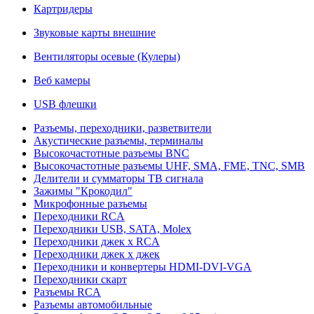
Картридеры
Звуковые карты внешние
Вентиляторы осевые (Кулеры)
Веб камеры
USB флешки
Разъемы, переходники, разветвители
Акустические разъемы, терминалы
Высокочастотные разъемы BNC
Высокочастотные разъемы UHF, SMA, FME, TNC, SMB
Делители и сумматоры ТВ сигнала
Зажимы "Крокодил"
Микрофонные разъемы
Переходники RCA
Переходники USB, SATA, Molex
Переходники джек х RCA
Переходники джек х джек
Переходники и конвертеры HDMI-DVI-VGA
Переходники скарт
Разъемы RCA
Разъемы автомобильные