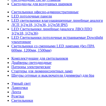
Светодиоды для воздушных шариков
Светильники офисно-административные
LED потолочные панели
LED светильники влагозащищенные линейные аналоги
ЛСП 1(2)х18, 1(2)х36, 1(2)х58 IP65
LED Светильники линейные (аналоги ЛВО/ЛПО
1(2)х18, 1(2)х36)
LED Светильники потолочные встраиваемые Downlight
ультатонкие
Светильники со сменными LED лампами (без ПРА
600мм, 1200мм, 1500мм)
Комплектующие для светильников
Драйверы светодиодные
Патроны электрические
Стартеры для люминисцентных ламп
Шнуры сетевые и выключатели (диммеры) для бра
Умный свет
Лампочки
Лента
Розетки
Светильники