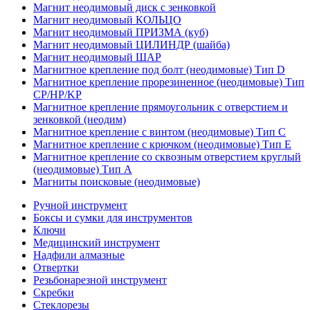
Магнит неодимовый диск с зенковкой
Магнит неодимовый КОЛЬЦО
Магнит неодимовый ПРИЗМА (куб)
Магнит неодимовый ЦИЛИНДР (шайба)
Магнит неодимовый ШАР
Магнитное крепление под болт (неодимовые) Тип D
Магнитное крепление прорезиненное (неодимовые) Тип
CP/HP/KP
Магнитное крепление прямоугольник с отверстием и
зенковкой (неодим)
Магнитное крепление с винтом (неодимовые) Тип С
Магнитное крепление с крючком (неодимовые) Тип Е
Магнитное крепление со сквозным отверстием круглый
(неодимовые) Тип А
Магниты поисковые (неодимовые)
Ручной инструмент
Боксы и сумки для инструментов
Ключи
Медицинский инструмент
Надфили алмазные
Отвертки
Резьбонарезной инструмент
Скребки
Стеклорезы