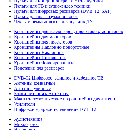
Пульты для Кондиционеров и Автоакустики
Пульты для ТВ и аудио-видео техники
Пульты для цифровых ресиверов (DVB-T2, SAT)
Пульты для шлагбаумов и ворот
Чехлы и ремкомплекты для пультов ДУ
Кронштейны для телевизоров, проекторов, мониторов
Кронштейны для мониторов
Кронштейны для проекторов
Кронштейны Наклонно-повортотные
Кронштейны Наклонные
Кронштейны Потолочные
Кронштейны Фиксированные
Подставки для ресиверов
DVB-T2 Цифровое, эфирное и кабельное ТВ
Антенны комнатные
Антенны уличные
Блоки питания к Антеннам
Мачты телескопические и кронштейны для антенн
Усилители
Цифровое эфирное телевидение DVB-Т2
Аудиотехника
Микрофоны
Наушники