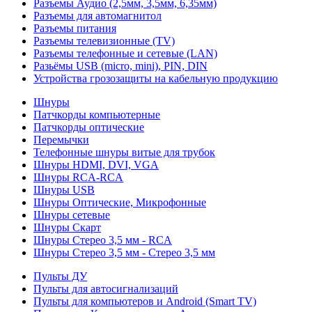
Разъемы Аудио (2,5мм, 3,5мм, 6,35мм)
Разъемы для автомагнитол
Разъемы питания
Разъемы телевизионные (TV)
Разъемы телефонные и сетевые (LAN)
Разьёмы USB (micro, mini), PIN, DIN
Устройства грозозащиты на кабельную продукцию
Шнуры
Патчкорды компьютерные
Патчкорды оптические
Перемычки
Телефонные шнуры витые для трубок
Шнуры HDMI, DVI, VGA
Шнуры RCA-RCA
Шнуры USB
Шнуры Оптические, Микрофонные
Шнуры сетевые
Шнуры Скарт
Шнуры Стерео 3,5 мм - RCA
Шнуры Стерео 3,5 мм - Стерео 3,5 мм
Пульты ДУ
Пульты для автосигнализаций
Пульты для компьютеров и Android (Smart TV)