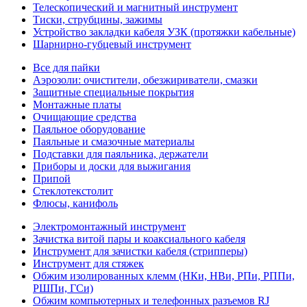
Телескопический и магнитный инструмент
Тиски, струбцины, зажимы
Устройство закладки кабеля УЗК (протяжки кабельные)
Шарнирно-губцевый инструмент
Все для пайки
Аэрозоли: очистители, обезжириватели, смазки
Защитные специальные покрытия
Монтажные платы
Очищающие средства
Паяльное оборудование
Паяльные и смазочные материалы
Подставки для паяльника, держатели
Приборы и доски для выжигания
Припой
Стеклотекстолит
Флюсы, канифоль
Электромонтажный инструмент
Зачистка витой пары и коаксиального кабеля
Инструмент для зачистки кабеля (стрипперы)
Инструмент для стяжек
Обжим изолированных клемм (НКи, НВи, РПи, РППи,
РШПи, ГСи)
Обжим компьютерных и телефонных разъемов RJ