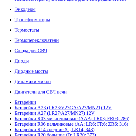
Энкодеры
Трансформаторы
Термостаты
Термопереключатели
Слюда для СВЧ
Диоды
Диодные мосты
Динамики микро
Двигатели для СВЧ печи
Батарейки
Батарейки A23 (LR23/V23GA/A23/MN21) 12V
Батарейки A27 (LR27/A27/MN27) 12V
Батарейки R03 мизинчиковые (AAA; LR03; FR03; 286)
Батарейки R06 пальчиковые (AA; LR6; FR6; ZR6; 316)
Батарейки R14 средние (C; LR14; 343)
Батарейки R20 большие (D; LR20; 373)