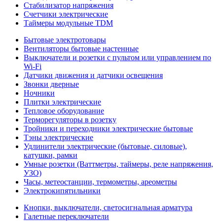
Стабилизатор напряжения
Счетчики электрические
Таймеры модульные TDM
Бытовые электротовары
Вентиляторы бытовые настенные
Выключатели и розетки с пультом или управлением по
Wi-Fi
Датчики движения и датчики освещения
Звонки дверные
Ночники
Плитки электрические
Тепловое оборудование
Терморегуляторы в розетку
Тройники и переходники электрические бытовые
Тэны электрические
Удлинители электрические (бытовые, силовые),
катушки, рамки
Умные розетки (Ваттметры, таймеры, реле напряжения,
УЗО)
Часы, метеостанции, термометры, ареометры
Электрокипятильники
Кнопки, выключатели, светосигнальная арматура
Галетные переключатели