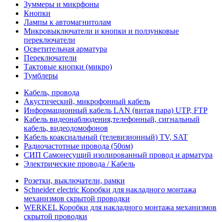
Зуммеры и микрфоны
Кнопки
Лампы к автомагнитолам
Микровыключатели и кнопки и ползунковые
переключатели
Осветительная арматура
Переключатели
Тактовые кнопки (микро)
Тумблеры
Кабель, провода
Акустический, микрофонный кабель
Информационный кабель LAN (витая пара) UTP, FTP
Кабель видеонаблюдения,телефонный, сигнальный
кабель, видеодомофонов
Кабель коаксиальный (телевизионный) TV, SAT
Радиочастотные провода (50ом)
СИП Самонесущий изолированный провод и арматура
Электрические провода / Кабель
Розетки, выключатели, рамки
Schneider electric Коробки для накладного монтажа
механизмов скрытой проводки
WERKEL Коробки для накладного монтажа механизмов
скрытой проводки