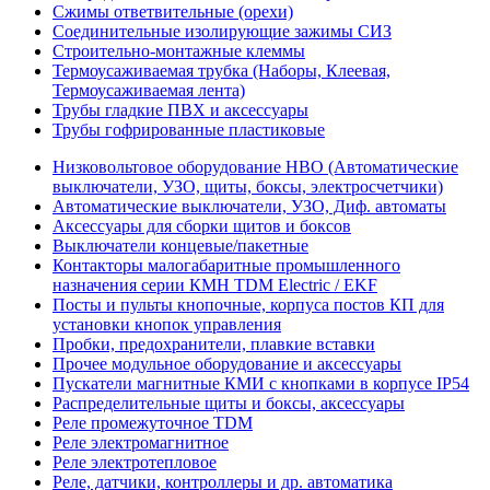
Сжимы ответвительные (орехи)
Соединительные изолирующие зажимы СИЗ
Строительно-монтажные клеммы
Термоусаживаемая трубка (Наборы, Клеевая,
Термоусаживаемая лента)
Трубы гладкие ПВХ и аксессуары
Трубы гофрированные пластиковые
Низковольтовое оборудование НВО (Автоматические
выключатели, УЗО, щиты, боксы, электросчетчики)
Автоматические выключатели, УЗО, Диф. автоматы
Аксессуары для сборки щитов и боксов
Выключатели концевые/пакетные
Контакторы малогабаритные промышленного
назначения серии КМН TDM Electric / EKF
Посты и пульты кнопочные, корпуса постов КП для
установки кнопок управления
Пробки, предохранители, плавкие вставки
Прочее модульное оборудование и аксессуары
Пускатели магнитные КМИ с кнопками в корпусе IP54
Распределительные щиты и боксы, аксессуары
Реле промежуточное TDM
Реле электромагнитное
Реле электротепловое
Реле, датчики, контроллеры и др. автоматика