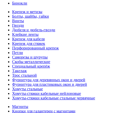
Бинокли
Крепеж и метизы
Болты, шайбы, гайки
Винты
Гвозди
Дюбеля и дюбель-гвозди
Клейкие ленты
Крепеж для кабеля
Крепеж для стяжек
Перфорированный крепеж
Петли
Саморезы и шурупы
Скобы металлические
Специальный крепёж
Такелаж
Трос стальной
Фурнитура для деревянных окон и дверей
Фурнитура для пластиковых окон и дверей
Хомуты стальные
Хомуты-стяжки кабельные нейлоновые
Хомуты-стяжки кабельные стальные червячные
Магниты
Кнопки для галантереи с магнитами