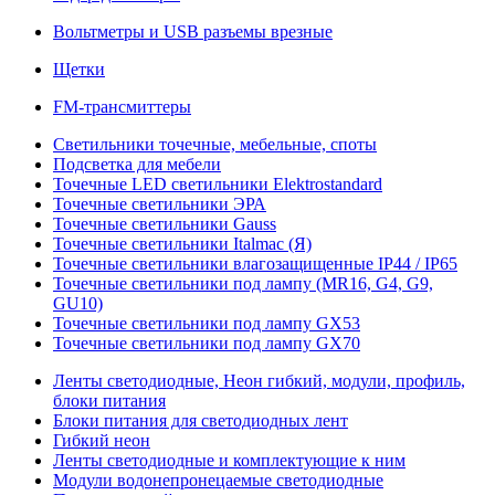
Вольтметры и USB разъемы врезные
Щетки
FM-трансмиттеры
Светильники точечные, мебельные, споты
Подсветка для мебели
Точечные LED светильники Elektrostandard
Точечные светильники ЭРА
Точечные светильники Gauss
Точечные светильники Italmac (Я)
Точечные светильники влагозащищенные IP44 / IP65
Точечные светильники под лампу (MR16, G4, G9,
GU10)
Точечные светильники под лампу GX53
Точечные светильники под лампу GX70
Ленты светодиодные, Неон гибкий, модули, профиль,
блоки питания
Блоки питания для светодиодных лент
Гибкий неон
Ленты светодиодные и комплектующие к ним
Модули водонепронецаемые светодиодные