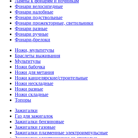
Лампы к фонарям и ночникам
Фонари велосипедные
Фонари налобные
Фонари подствольные
Фонари прожекторные, светильники
Фонари разные
Фонари ручные
Фонари-брелоки
Ножи, мультитулы
Браслеты выживания
Мультитулы
Ножи бабочка
Ножи для метания
Ножи канцелярские/строительные
Ножи нескладные
Ножи разные
Ножи складные
Топоры
Зажигалки
Газ для зажигалок
Зажигалки бензиновые
Зажигалки газовые
Зажигалки плазменные электроимпульсные