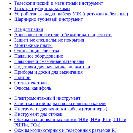
Телескопический и магнитный инструмент
Тиски, струбцины, зажимы
Устройство закладки кабеля УЗК (протяжки кабельные)
Шарнирно-губцевый инструмент
Все для пайки
Аэрозоли: очистители, обезжириватели, смазки
Защитные специальные покрытия
Монтажные платы
Очищающие средства
Паяльное оборудование
Паяльные и смазочные материалы
Подставки для паяльника, держатели
Приборы и доски для выжигания
Припой
Стеклотекстолит
Флюсы, канифоль
Электромонтажный инструмент
Зачистка витой пары и коаксиального кабеля
Инструмент для зачистки кабеля (стрипперы)
Инструмент для стяжек
Обжим изолированных клемм (НКи, НВи, РПи, РППи,
РШПи, ГСи)
Обжим компьютерных и телефонных разъемов RJ