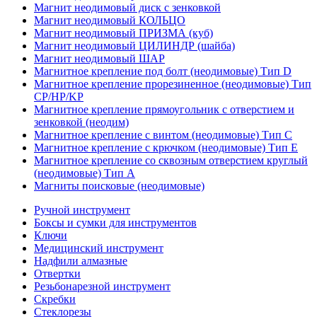
Магнит неодимовый диск с зенковкой
Магнит неодимовый КОЛЬЦО
Магнит неодимовый ПРИЗМА (куб)
Магнит неодимовый ЦИЛИНДР (шайба)
Магнит неодимовый ШАР
Магнитное крепление под болт (неодимовые) Тип D
Магнитное крепление прорезиненное (неодимовые) Тип
CP/HP/KP
Магнитное крепление прямоугольник с отверстием и
зенковкой (неодим)
Магнитное крепление с винтом (неодимовые) Тип С
Магнитное крепление с крючком (неодимовые) Тип Е
Магнитное крепление со сквозным отверстием круглый
(неодимовые) Тип А
Магниты поисковые (неодимовые)
Ручной инструмент
Боксы и сумки для инструментов
Ключи
Медицинский инструмент
Надфили алмазные
Отвертки
Резьбонарезной инструмент
Скребки
Стеклорезы