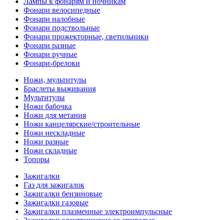
Лампы к фонарям и ночникам
Фонари велосипедные
Фонари налобные
Фонари подствольные
Фонари прожекторные, светильники
Фонари разные
Фонари ручные
Фонари-брелоки
Ножи, мультитулы
Браслеты выживания
Мультитулы
Ножи бабочка
Ножи для метания
Ножи канцелярские/строительные
Ножи нескладные
Ножи разные
Ножи складные
Топоры
Зажигалки
Газ для зажигалок
Зажигалки бензиновые
Зажигалки газовые
Зажигалки плазменные электроимпульсные