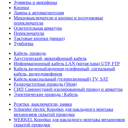
Зуммеры и микрфоны
Кнопки
Лампы к автомагнитолам
Микровыключатели и кнопки и ползунковые
переключатели
Осветительная арматура
Переключатели
Тактовые кнопки (микро)
Тумблеры
Кабель, провода
Акустический, микрофонный кабель
Информационный кабель LAN (витая пара) UTP, FTP
Кабель видеонаблюдения,телефонный, сигнальный
кабель, видеодомофонов
Кабель коаксиальный (телевизионный) TV, SAT
Радиочастотные провода (50ом)
СИП Самонесущий изолированный провод и арматура
Электрические провода / Кабель
Розетки, выключатели, рамки
Schneider electric Коробки для накладного монтажа
механизмов скрытой проводки
WERKEL Коробки для накладного монтажа механизмов
скрытой проводки