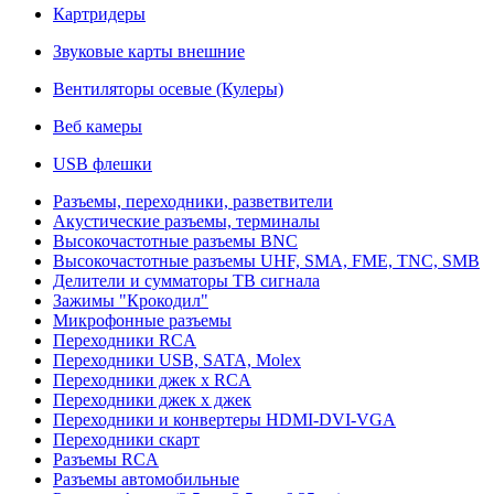
Картридеры
Звуковые карты внешние
Вентиляторы осевые (Кулеры)
Веб камеры
USB флешки
Разъемы, переходники, разветвители
Акустические разъемы, терминалы
Высокочастотные разъемы BNC
Высокочастотные разъемы UHF, SMA, FME, TNC, SMB
Делители и сумматоры ТВ сигнала
Зажимы "Крокодил"
Микрофонные разъемы
Переходники RCA
Переходники USB, SATA, Molex
Переходники джек х RCA
Переходники джек х джек
Переходники и конвертеры HDMI-DVI-VGA
Переходники скарт
Разъемы RCA
Разъемы автомобильные