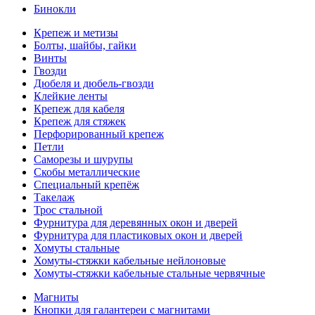
Бинокли
Крепеж и метизы
Болты, шайбы, гайки
Винты
Гвозди
Дюбеля и дюбель-гвозди
Клейкие ленты
Крепеж для кабеля
Крепеж для стяжек
Перфорированный крепеж
Петли
Саморезы и шурупы
Скобы металлические
Специальный крепёж
Такелаж
Трос стальной
Фурнитура для деревянных окон и дверей
Фурнитура для пластиковых окон и дверей
Хомуты стальные
Хомуты-стяжки кабельные нейлоновые
Хомуты-стяжки кабельные стальные червячные
Магниты
Кнопки для галантереи с магнитами