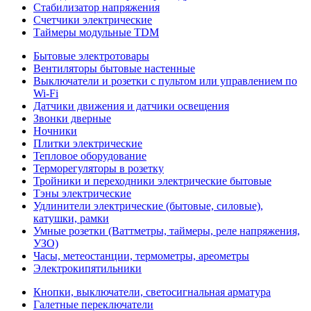
Стабилизатор напряжения
Счетчики электрические
Таймеры модульные TDM
Бытовые электротовары
Вентиляторы бытовые настенные
Выключатели и розетки с пультом или управлением по
Wi-Fi
Датчики движения и датчики освещения
Звонки дверные
Ночники
Плитки электрические
Тепловое оборудование
Терморегуляторы в розетку
Тройники и переходники электрические бытовые
Тэны электрические
Удлинители электрические (бытовые, силовые),
катушки, рамки
Умные розетки (Ваттметры, таймеры, реле напряжения,
УЗО)
Часы, метеостанции, термометры, ареометры
Электрокипятильники
Кнопки, выключатели, светосигнальная арматура
Галетные переключатели