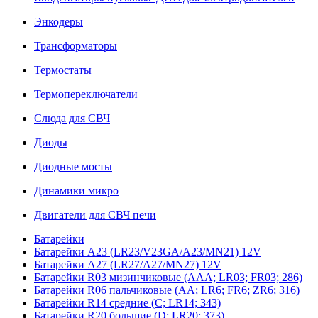
Энкодеры
Трансформаторы
Термостаты
Термопереключатели
Слюда для СВЧ
Диоды
Диодные мосты
Динамики микро
Двигатели для СВЧ печи
Батарейки
Батарейки A23 (LR23/V23GA/A23/MN21) 12V
Батарейки A27 (LR27/A27/MN27) 12V
Батарейки R03 мизинчиковые (AAA; LR03; FR03; 286)
Батарейки R06 пальчиковые (AA; LR6; FR6; ZR6; 316)
Батарейки R14 средние (C; LR14; 343)
Батарейки R20 большие (D; LR20; 373)