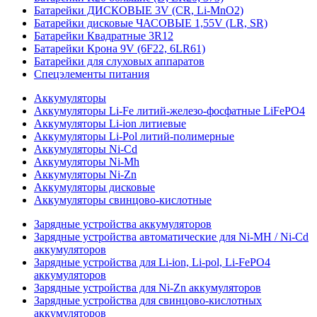
Батарейки ДИСКОВЫЕ 3V (CR, Li-MnO2)
Батарейки дисковые ЧАСОВЫЕ 1,55V (LR, SR)
Батарейки Квадратные 3R12
Батарейки Крона 9V (6F22, 6LR61)
Батарейки для слуховых аппаратов
Спецэлементы питания
Аккумуляторы
Аккумуляторы Li-Fe литий-железо-фосфатные LiFePO4
Аккумуляторы Li-ion литиевые
Аккумуляторы Li-Pol литий-полимерные
Аккумуляторы Ni-Cd
Аккумуляторы Ni-Mh
Аккумуляторы Ni-Zn
Аккумуляторы дисковые
Аккумуляторы свинцово-кислотные
Зарядные устройства аккумуляторов
Зарядные устройства автоматические для Ni-MH / Ni-Cd
аккумуляторов
Зарядные устройства для Li-ion, Li-pol, Li-FePO4
аккумуляторов
Зарядные устройства для Ni-Zn аккумуляторов
Зарядные устройства для свинцово-кислотных
аккумуляторов