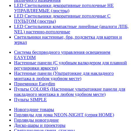
различного назначения
LED Светильники декоративные потолочные НЕ
УПРАВЛЯЕМЫЕ (люстры)
LED Светильники декоративные потолочные С
ПУЛЬТОМ (люстры)
LED Светильники компактные линейные (аналоги ЛПБ,
NEL) настенно-потолочные
Светильники настенные, бра, подсветка для картин и
зеркал
Система беспрводного управления освещением
EASYDIM
Настенные панели (С удобным валкодером для плавной
регулировки яркости)
Настенные панели (Ультратонкие для накладного
монтажа в любом удобном месте)
Приемники Easydim
Пульты COLORS (Настенные ультратонкие панели для
накладного монтажа в любом удобном месте)
Пульты SIMPLE
Новогодние товары
Гирлянды для дома NEON-NIGHT (серия HOME)
Гирлянды новогодние
Диско-шары и проекторы
Светодиодные свечи, стаканы