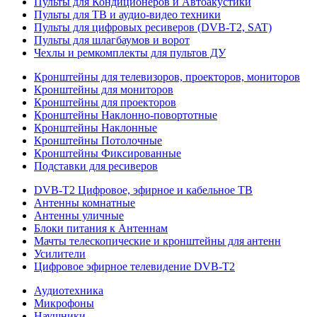
Пульты для Кондиционеров и Автоакустики
Пульты для ТВ и аудио-видео техники
Пульты для цифровых ресиверов (DVB-T2, SAT)
Пульты для шлагбаумов и ворот
Чехлы и ремкомплекты для пультов ДУ
Кронштейны для телевизоров, проекторов, мониторов
Кронштейны для мониторов
Кронштейны для проекторов
Кронштейны Наклонно-повортотные
Кронштейны Наклонные
Кронштейны Потолочные
Кронштейны Фиксированные
Подставки для ресиверов
DVB-T2 Цифровое, эфирное и кабельное ТВ
Антенны комнатные
Антенны уличные
Блоки питания к Антеннам
Мачты телескопические и кронштейны для антенн
Усилители
Цифровое эфирное телевидение DVB-Т2
Аудиотехника
Микрофоны
Наушники