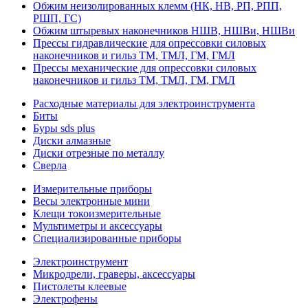
Обжим неизолированных клемм (НК, НВ, РП, РПП,
РШП, ГС)
Обжим штыревых наконечников НШВ, НШВи, НШВи
Прессы гидравлические для опрессовки силовых
наконечников и гильз ТМ, ТМЛ, ГМ, ГМЛ
Прессы механические для опрессовки силовых
наконечников и гильз ТМ, ТМЛ, ГМ, ГМЛ
Расходные материалы для электроинструмента
Биты
Буры sds plus
Диски алмазные
Диски отрезные по металлу
Сверла
Измерительные приборы
Весы электронные мини
Клещи токоизмерительные
Мультиметры и аксессуары
Специализированные приборы
Электроинструмент
Микродрели, граверы, аксессуары
Пистолеты клеевые
Электрофены