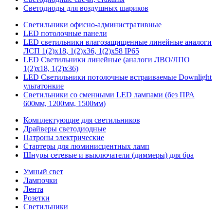
Светодиоды для воздушных шариков
Светильники офисно-административные
LED потолочные панели
LED светильники влагозащищенные линейные аналоги
ЛСП 1(2)х18, 1(2)х36, 1(2)х58 IP65
LED Светильники линейные (аналоги ЛВО/ЛПО
1(2)х18, 1(2)х36)
LED Светильники потолочные встраиваемые Downlight
ультатонкие
Светильники со сменными LED лампами (без ПРА
600мм, 1200мм, 1500мм)
Комплектующие для светильников
Драйверы светодиодные
Патроны электрические
Стартеры для люминисцентных ламп
Шнуры сетевые и выключатели (диммеры) для бра
Умный свет
Лампочки
Лента
Розетки
Светильники