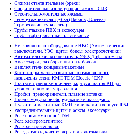
Сжимы ответвительные (орехи)
Соединительные изолирующие зажимы СИЗ
Строительно-монтажные клеммы
Термоусаживаемая трубка (Наборы, Клеевая,
Термоусаживаемая лента)
Трубы гладкие ПВХ и аксессуары
Трубы гофрированные пластиковые
Низковольтовое оборудование НВО (Автоматические
выключатели, УЗО, щиты, боксы, электросчетчики)
Автоматические выключатели, УЗО, Диф. автоматы
Аксессуары для сборки щитов и боксов
Выключатели концевые/пакетные
Контакторы малогабаритные промышленного
назначения серии КМН TDM Electric / EKF
Посты и пульты кнопочные, корпуса постов КП для
установки кнопок управления
Пробки, предохранители, плавкие вставки
Прочее модульное оборудование и аксессуары
Пускатели магнитные КМИ с кнопками в корпусе IP54
Распределительные щиты и боксы, аксессуары
Реле промежуточное TDM
Реле электромагнитное
Реле электротепловое
Реле, датчики, контроллеры и др. автоматика