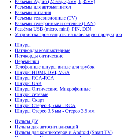
Разъемы Аудио (2,5мм, 3,5мм, 6,35мм)
Разъемы для автомагнитол
Разъемы питания
Разъемы телевизионные (TV)
Разъемы телефонные и сетевые (LAN)
Разьёмы USB (micro, mini), PIN, DIN
Устройства грозозащиты на кабельную продукцию
Шнуры
Патчкорды компьютерные
Патчкорды оптические
Перемычки
Телефонные шнуры витые для трубок
Шнуры HDMI, DVI, VGA
Шнуры RCA-RCA
Шнуры USB
Шнуры Оптические, Микрофонные
Шнуры сетевые
Шнуры Скарт
Шнуры Стерео 3,5 мм - RCA
Шнуры Стерео 3,5 мм - Стерео 3,5 мм
Пульты ДУ
Пульты для автосигнализаций
Пульты для компьютеров и Android (Smart TV)