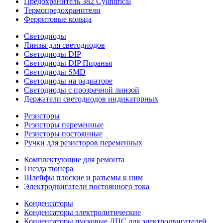
Предохранитель 382 Cylindrical
Термопредохранители
Ферритовые кольца
Светодиоды
Линзы для светодиодов
Светодиоды DIP
Светодиоды DIP Пиранья
Светодиоды SMD
Светодиоды на радиаторе
Светодиоды с прозрачной линзой
Держатели светодиодов индикаторных
Резисторы
Резисторы переменные
Резисторы постоянные
Ручки для резисторов переменных
Комплектующие для ремонта
Гнезда тюнера
Шлейфы плоские и разъемы к ним
Электродвигатели постоянного тока
Конденсаторы
Конденсаторы электролитические
Конденсаторы пусковые ДПС для электродвигателей