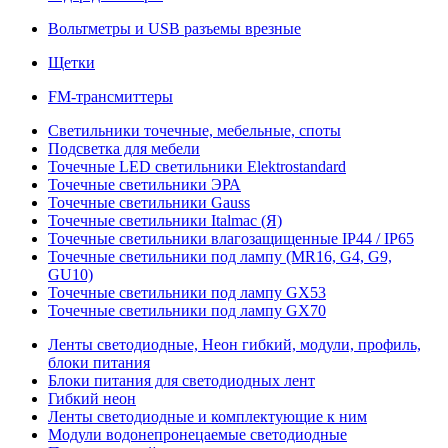
Вольтметры и USB разъемы врезные
Щетки
FM-трансмиттеры
Светильники точечные, мебельные, споты
Подсветка для мебели
Точечные LED светильники Elektrostandard
Точечные светильники ЭРА
Точечные светильники Gauss
Точечные светильники Italmac (Я)
Точечные светильники влагозащищенные IP44 / IP65
Точечные светильники под лампу (MR16, G4, G9,
GU10)
Точечные светильники под лампу GX53
Точечные светильники под лампу GX70
Ленты светодиодные, Неон гибкий, модули, профиль,
блоки питания
Блоки питания для светодиодных лент
Гибкий неон
Ленты светодиодные и комплектующие к ним
Модули водонепронецаемые светодиодные