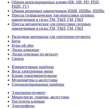
Обжим неизолированных клемм (НК, НВ, РП, РПП,
РШП, ГС)
Обжим штыревых наконечников НШВ, НШВи, НШВи
Прессы гидравлические для опрессовки силовых
наконечников и гильз ТМ, ТМЛ, ГМ, ГМЛ
Прессы механические для опрессовки силовых
наконечников и гильз ТМ, ТМЛ, ГМ, ГМЛ
Расходные материалы для электроинструмента
Биты
Буры sds plus
Диски алмазные
Диски отрезные по металлу
Сверла
Измерительные приборы
Весы электронные мини
Клещи токоизмерительные
Мультиметры и аксессуары
Специализированные приборы
Электроинструмент
Микродрели, граверы, аксессуары
Пистолеты клеевые
Электрофены