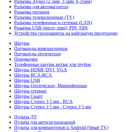
Разъемы Аудио (2,5мм, 3,5мм, 6,35мм)
Разъемы для автомагнитол
Разъемы питания
Разъемы телевизионные (TV)
Разъемы телефонные и сетевые (LAN)
Разьёмы USB (micro, mini), PIN, DIN
Устройства грозозащиты на кабельную продукцию
Шнуры
Патчкорды компьютерные
Патчкорды оптические
Перемычки
Телефонные шнуры витые для трубок
Шнуры HDMI, DVI, VGA
Шнуры RCA-RCA
Шнуры USB
Шнуры Оптические, Микрофонные
Шнуры сетевые
Шнуры Скарт
Шнуры Стерео 3,5 мм - RCA
Шнуры Стерео 3,5 мм - Стерео 3,5 мм
Пульты ДУ
Пульты для автосигнализаций
Пульты для компьютеров и Android (Smart TV)