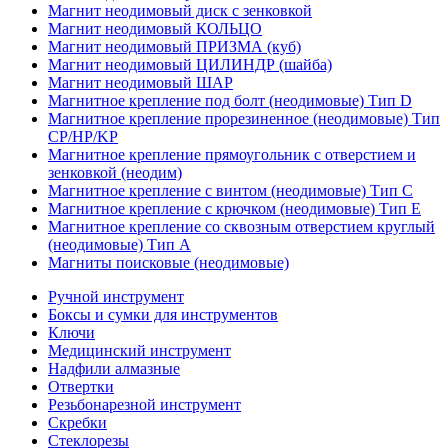
Магнит неодимовый диск с зенковкой
Магнит неодимовый КОЛЬЦО
Магнит неодимовый ПРИЗМА (куб)
Магнит неодимовый ЦИЛИНДР (шайба)
Магнит неодимовый ШАР
Магнитное крепление под болт (неодимовые) Тип D
Магнитное крепление прорезиненное (неодимовые) Тип
CP/HP/KP
Магнитное крепление прямоугольник с отверстием и
зенковкой (неодим)
Магнитное крепление с винтом (неодимовые) Тип С
Магнитное крепление с крючком (неодимовые) Тип Е
Магнитное крепление со сквозным отверстием круглый
(неодимовые) Тип А
Магниты поисковые (неодимовые)
Ручной инструмент
Боксы и сумки для инструментов
Ключи
Медицинский инструмент
Надфили алмазные
Отвертки
Резьбонарезной инструмент
Скребки
Стеклорезы