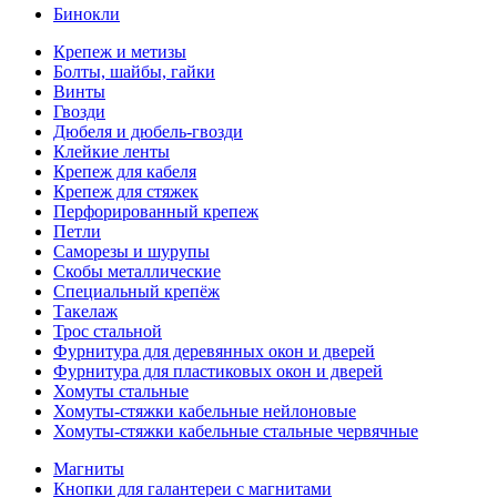
Бинокли
Крепеж и метизы
Болты, шайбы, гайки
Винты
Гвозди
Дюбеля и дюбель-гвозди
Клейкие ленты
Крепеж для кабеля
Крепеж для стяжек
Перфорированный крепеж
Петли
Саморезы и шурупы
Скобы металлические
Специальный крепёж
Такелаж
Трос стальной
Фурнитура для деревянных окон и дверей
Фурнитура для пластиковых окон и дверей
Хомуты стальные
Хомуты-стяжки кабельные нейлоновые
Хомуты-стяжки кабельные стальные червячные
Магниты
Кнопки для галантереи с магнитами