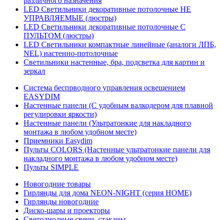
различного назначения
LED Светильники декоративные потолочные НЕ
УПРАВЛЯЕМЫЕ (люстры)
LED Светильники декоративные потолочные С
ПУЛЬТОМ (люстры)
LED Светильники компактные линейные (аналоги ЛПБ,
NEL) настенно-потолочные
Светильники настенные, бра, подсветка для картин и
зеркал
Система беспрводного управления освещением
EASYDIM
Настенные панели (С удобным валкодером для плавной
регулировки яркости)
Настенные панели (Ультратонкие для накладного
монтажа в любом удобном месте)
Приемники Easydim
Пульты COLORS (Настенные ультратонкие панели для
накладного монтажа в любом удобном месте)
Пульты SIMPLE
Новогодние товары
Гирлянды для дома NEON-NIGHT (серия HOME)
Гирлянды новогодние
Диско-шары и проекторы
Светодиодные свечи, стаканы