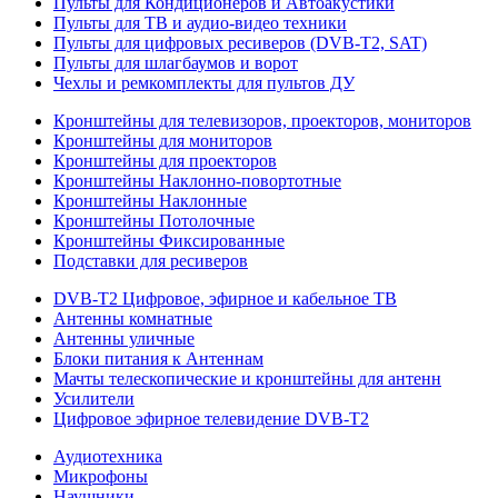
Пульты для Кондиционеров и Автоакустики
Пульты для ТВ и аудио-видео техники
Пульты для цифровых ресиверов (DVB-T2, SAT)
Пульты для шлагбаумов и ворот
Чехлы и ремкомплекты для пультов ДУ
Кронштейны для телевизоров, проекторов, мониторов
Кронштейны для мониторов
Кронштейны для проекторов
Кронштейны Наклонно-повортотные
Кронштейны Наклонные
Кронштейны Потолочные
Кронштейны Фиксированные
Подставки для ресиверов
DVB-T2 Цифровое, эфирное и кабельное ТВ
Антенны комнатные
Антенны уличные
Блоки питания к Антеннам
Мачты телескопические и кронштейны для антенн
Усилители
Цифровое эфирное телевидение DVB-Т2
Аудиотехника
Микрофоны
Наушники