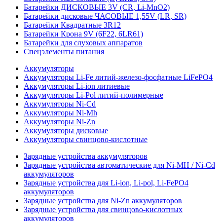
Батарейки ДИСКОВЫЕ 3V (CR, Li-MnO2)
Батарейки дисковые ЧАСОВЫЕ 1,55V (LR, SR)
Батарейки Квадратные 3R12
Батарейки Крона 9V (6F22, 6LR61)
Батарейки для слуховых аппаратов
Спецэлементы питания
Аккумуляторы
Аккумуляторы Li-Fe литий-железо-фосфатные LiFePO4
Аккумуляторы Li-ion литиевые
Аккумуляторы Li-Pol литий-полимерные
Аккумуляторы Ni-Cd
Аккумуляторы Ni-Mh
Аккумуляторы Ni-Zn
Аккумуляторы дисковые
Аккумуляторы свинцово-кислотные
Зарядные устройства аккумуляторов
Зарядные устройства автоматические для Ni-MH / Ni-Cd
аккумуляторов
Зарядные устройства для Li-ion, Li-pol, Li-FePO4
аккумуляторов
Зарядные устройства для Ni-Zn аккумуляторов
Зарядные устройства для свинцово-кислотных
аккумуляторов