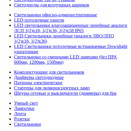
Светодиоды для воздушных шариков
Светильники офисно-административные
LED потолочные панели
LED светильники влагозащищенные линейные аналоги
ЛСП 1(2)х18, 1(2)х36, 1(2)х58 IP65
LED Светильники линейные (аналоги ЛВО/ЛПО
1(2)х18, 1(2)х36)
LED Светильники потолочные встраиваемые Downlight
ультатонкие
Светильники со сменными LED лампами (без ПРА
600мм, 1200мм, 1500мм)
Комплектующие для светильников
Драйверы светодиодные
Патроны электрические
Стартеры для люминисцентных ламп
Шнуры сетевые и выключатели (диммеры) для бра
Умный свет
Лампочки
Лента
Розетки
Светильники