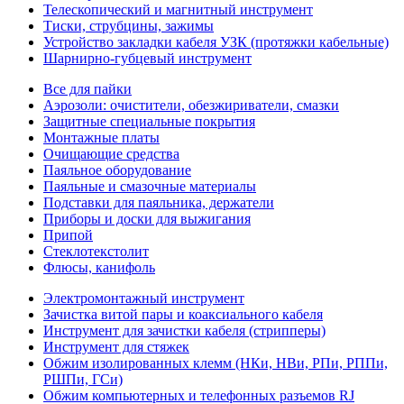
Телескопический и магнитный инструмент
Тиски, струбцины, зажимы
Устройство закладки кабеля УЗК (протяжки кабельные)
Шарнирно-губцевый инструмент
Все для пайки
Аэрозоли: очистители, обезжириватели, смазки
Защитные специальные покрытия
Монтажные платы
Очищающие средства
Паяльное оборудование
Паяльные и смазочные материалы
Подставки для паяльника, держатели
Приборы и доски для выжигания
Припой
Стеклотекстолит
Флюсы, канифоль
Электромонтажный инструмент
Зачистка витой пары и коаксиального кабеля
Инструмент для зачистки кабеля (стрипперы)
Инструмент для стяжек
Обжим изолированных клемм (НКи, НВи, РПи, РППи,
РШПи, ГСи)
Обжим компьютерных и телефонных разъемов RJ