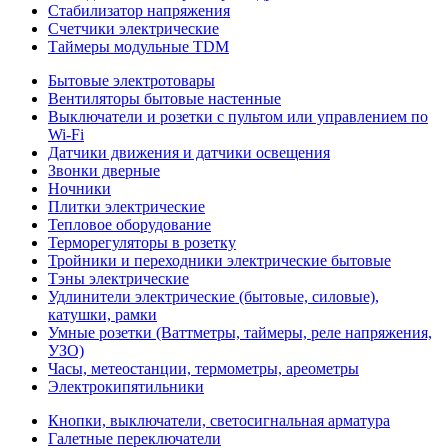
Стабилизатор напряжения
Счетчики электрические
Таймеры модульные TDM
Бытовые электротовары
Вентиляторы бытовые настенные
Выключатели и розетки с пультом или управлением по
Wi-Fi
Датчики движения и датчики освещения
Звонки дверные
Ночники
Плитки электрические
Тепловое оборудование
Терморегуляторы в розетку
Тройники и переходники электрические бытовые
Тэны электрические
Удлинители электрические (бытовые, силовые),
катушки, рамки
Умные розетки (Ваттметры, таймеры, реле напряжения,
УЗО)
Часы, метеостанции, термометры, ареометры
Электрокипятильники
Кнопки, выключатели, светосигнальная арматура
Галетные переключатели