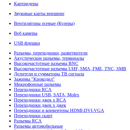
Картридеры
Звуковые карты внешние
Вентиляторы осевые (Кулеры)
Веб камеры
USB флешки
Разъемы, переходники, разветвители
Акустические разъемы, терминалы
Высокочастотные разъемы BNC
Высокочастотные разъемы UHF, SMA, FME, TNC, SMB
Делители и сумматоры ТВ сигнала
Зажимы "Крокодил"
Микрофонные разъемы
Переходники RCA
Переходники USB, SATA, Molex
Переходники джек х RCA
Переходники джек х джек
Переходники и конвертеры HDMI-DVI-VGA
Переходники скарт
Разъемы RCA
Разъемы автомобильные