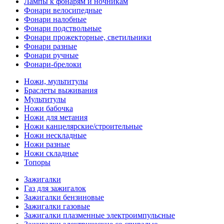
Лампы к фонарям и ночникам
Фонари велосипедные
Фонари налобные
Фонари подствольные
Фонари прожекторные, светильники
Фонари разные
Фонари ручные
Фонари-брелоки
Ножи, мультитулы
Браслеты выживания
Мультитулы
Ножи бабочка
Ножи для метания
Ножи канцелярские/строительные
Ножи нескладные
Ножи разные
Ножи складные
Топоры
Зажигалки
Газ для зажигалок
Зажигалки бензиновые
Зажигалки газовые
Зажигалки плазменные электроимпульсные