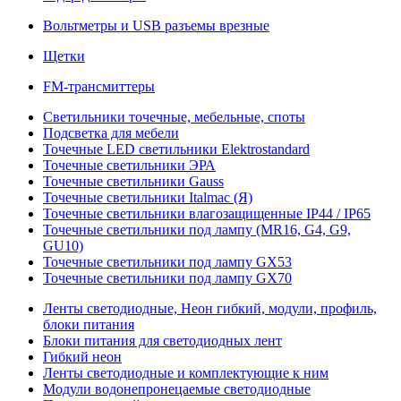
Вольтметры и USB разъемы врезные
Щетки
FM-трансмиттеры
Светильники точечные, мебельные, споты
Подсветка для мебели
Точечные LED светильники Elektrostandard
Точечные светильники ЭРА
Точечные светильники Gauss
Точечные светильники Italmac (Я)
Точечные светильники влагозащищенные IP44 / IP65
Точечные светильники под лампу (MR16, G4, G9,
GU10)
Точечные светильники под лампу GX53
Точечные светильники под лампу GX70
Ленты светодиодные, Неон гибкий, модули, профиль,
блоки питания
Блоки питания для светодиодных лент
Гибкий неон
Ленты светодиодные и комплектующие к ним
Модули водонепронецаемые светодиодные