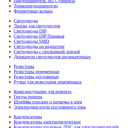
Предохранитель 382 Cylindrical
Термопредохранители
Ферритовые кольца
Светодиоды
Линзы для светодиодов
Светодиоды DIP
Светодиоды DIP Пиранья
Светодиоды SMD
Светодиоды на радиаторе
Светодиоды с прозрачной линзой
Держатели светодиодов индикаторных
Резисторы
Резисторы переменные
Резисторы постоянные
Ручки для резисторов переменных
Комплектующие для ремонта
Гнезда тюнера
Шлейфы плоские и разъемы к ним
Электродвигатели постоянного тока
Конденсаторы
Конденсаторы электролитические
Конденсаторы пусковые ДПС для электродвигателей