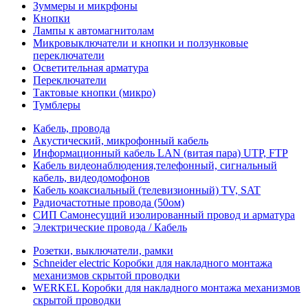
Зуммеры и микрфоны
Кнопки
Лампы к автомагнитолам
Микровыключатели и кнопки и ползунковые
переключатели
Осветительная арматура
Переключатели
Тактовые кнопки (микро)
Тумблеры
Кабель, провода
Акустический, микрофонный кабель
Информационный кабель LAN (витая пара) UTP, FTP
Кабель видеонаблюдения,телефонный, сигнальный
кабель, видеодомофонов
Кабель коаксиальный (телевизионный) TV, SAT
Радиочастотные провода (50ом)
СИП Самонесущий изолированный провод и арматура
Электрические провода / Кабель
Розетки, выключатели, рамки
Schneider electric Коробки для накладного монтажа
механизмов скрытой проводки
WERKEL Коробки для накладного монтажа механизмов
скрытой проводки