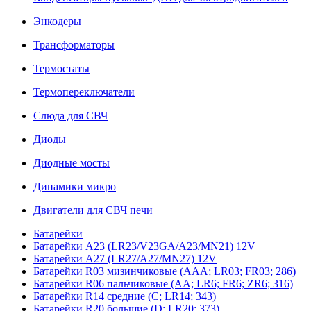
Энкодеры
Трансформаторы
Термостаты
Термопереключатели
Слюда для СВЧ
Диоды
Диодные мосты
Динамики микро
Двигатели для СВЧ печи
Батарейки
Батарейки A23 (LR23/V23GA/A23/MN21) 12V
Батарейки A27 (LR27/A27/MN27) 12V
Батарейки R03 мизинчиковые (AAA; LR03; FR03; 286)
Батарейки R06 пальчиковые (AA; LR6; FR6; ZR6; 316)
Батарейки R14 средние (C; LR14; 343)
Батарейки R20 большие (D; LR20; 373)