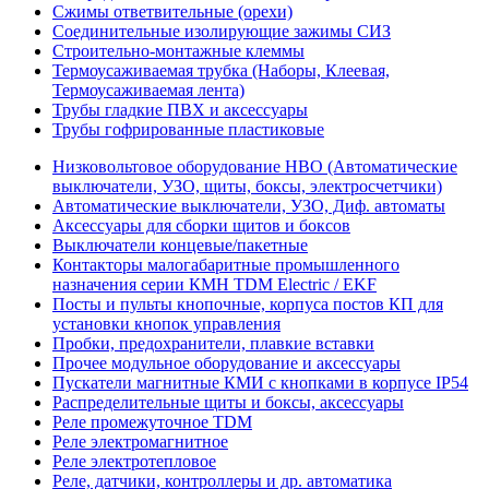
Сжимы ответвительные (орехи)
Соединительные изолирующие зажимы СИЗ
Строительно-монтажные клеммы
Термоусаживаемая трубка (Наборы, Клеевая,
Термоусаживаемая лента)
Трубы гладкие ПВХ и аксессуары
Трубы гофрированные пластиковые
Низковольтовое оборудование НВО (Автоматические
выключатели, УЗО, щиты, боксы, электросчетчики)
Автоматические выключатели, УЗО, Диф. автоматы
Аксессуары для сборки щитов и боксов
Выключатели концевые/пакетные
Контакторы малогабаритные промышленного
назначения серии КМН TDM Electric / EKF
Посты и пульты кнопочные, корпуса постов КП для
установки кнопок управления
Пробки, предохранители, плавкие вставки
Прочее модульное оборудование и аксессуары
Пускатели магнитные КМИ с кнопками в корпусе IP54
Распределительные щиты и боксы, аксессуары
Реле промежуточное TDM
Реле электромагнитное
Реле электротепловое
Реле, датчики, контроллеры и др. автоматика