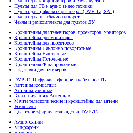
Пульты для Кондиционеров и Автоакустики
Пульты для ТВ и аудио-видео техники
Пульты для цифровых ресиверов (DVB-T2, SAT)
Пульты для шлагбаумов и ворот
Чехлы и ремкомплекты для пультов ДУ
Кронштейны для телевизоров, проекторов, мониторов
Кронштейны для мониторов
Кронштейны для проекторов
Кронштейны Наклонно-повортотные
Кронштейны Наклонные
Кронштейны Потолочные
Кронштейны Фиксированные
Подставки для ресиверов
DVB-T2 Цифровое, эфирное и кабельное ТВ
Антенны комнатные
Антенны уличные
Блоки питания к Антеннам
Мачты телескопические и кронштейны для антенн
Усилители
Цифровое эфирное телевидение DVB-Т2
Аудиотехника
Микрофоны
Наушники