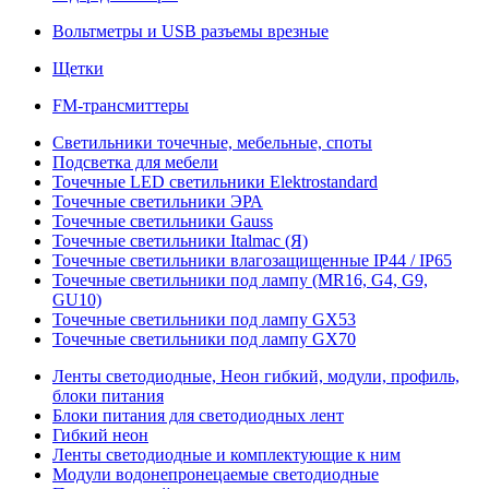
Вольтметры и USB разъемы врезные
Щетки
FM-трансмиттеры
Светильники точечные, мебельные, споты
Подсветка для мебели
Точечные LED светильники Elektrostandard
Точечные светильники ЭРА
Точечные светильники Gauss
Точечные светильники Italmac (Я)
Точечные светильники влагозащищенные IP44 / IP65
Точечные светильники под лампу (MR16, G4, G9,
GU10)
Точечные светильники под лампу GX53
Точечные светильники под лампу GX70
Ленты светодиодные, Неон гибкий, модули, профиль,
блоки питания
Блоки питания для светодиодных лент
Гибкий неон
Ленты светодиодные и комплектующие к ним
Модули водонепронецаемые светодиодные