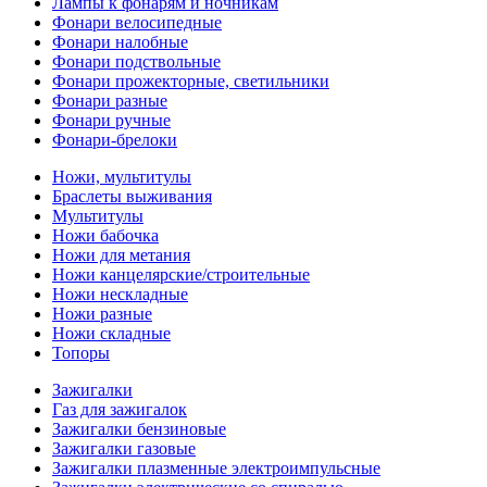
Лампы к фонарям и ночникам
Фонари велосипедные
Фонари налобные
Фонари подствольные
Фонари прожекторные, светильники
Фонари разные
Фонари ручные
Фонари-брелоки
Ножи, мультитулы
Браслеты выживания
Мультитулы
Ножи бабочка
Ножи для метания
Ножи канцелярские/строительные
Ножи нескладные
Ножи разные
Ножи складные
Топоры
Зажигалки
Газ для зажигалок
Зажигалки бензиновые
Зажигалки газовые
Зажигалки плазменные электроимпульсные