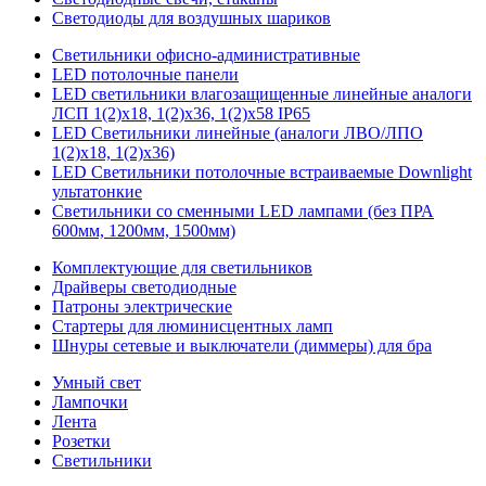
Светодиоды для воздушных шариков
Светильники офисно-административные
LED потолочные панели
LED светильники влагозащищенные линейные аналоги
ЛСП 1(2)х18, 1(2)х36, 1(2)х58 IP65
LED Светильники линейные (аналоги ЛВО/ЛПО
1(2)х18, 1(2)х36)
LED Светильники потолочные встраиваемые Downlight
ультатонкие
Светильники со сменными LED лампами (без ПРА
600мм, 1200мм, 1500мм)
Комплектующие для светильников
Драйверы светодиодные
Патроны электрические
Стартеры для люминисцентных ламп
Шнуры сетевые и выключатели (диммеры) для бра
Умный свет
Лампочки
Лента
Розетки
Светильники