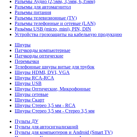
Разъемы Аудио (2,5мм, 3,5мм, 6,35мм)
Разъемы для автомагнитол
Разъемы питания
Разъемы телевизионные (TV)
Разъемы телефонные и сетевые (LAN)
Разьёмы USB (micro, mini), PIN, DIN
Устройства грозозащиты на кабельную продукцию
Шнуры
Патчкорды компьютерные
Патчкорды оптические
Перемычки
Телефонные шнуры витые для трубок
Шнуры HDMI, DVI, VGA
Шнуры RCA-RCA
Шнуры USB
Шнуры Оптические, Микрофонные
Шнуры сетевые
Шнуры Скарт
Шнуры Стерео 3,5 мм - RCA
Шнуры Стерео 3,5 мм - Стерео 3,5 мм
Пульты ДУ
Пульты для автосигнализаций
Пульты для компьютеров и Android (Smart TV)