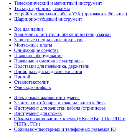
Телескопический и магнитный инструмент
Тиски, струбцины, зажимы
Устройство закладки кабеля УЗК (протяжки кабельные)
Шарнирно-губцевый инструмент
Все для пайки
Аэрозоли: очистители, обезжириватели, смазки
Защитные специальные покрытия
Монтажные платы
Очищающие средства
Паяльное оборудование
Паяльные и смазочные материалы
Подставки для паяльника, держатели
Приборы и доски для выжигания
Припой
Стеклотекстолит
Флюсы, канифоль
Электромонтажный инструмент
Зачистка витой пары и коаксиального кабеля
Инструмент для зачистки кабеля (стрипперы)
Инструмент для стяжек
Обжим изолированных клемм (НКи, НВи, РПи, РППи,
РШПи, ГСи)
Обжим компьютерных и телефонных разъемов RJ