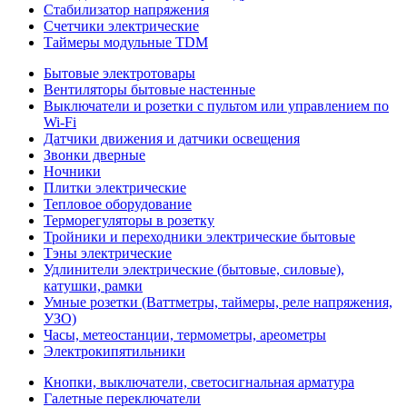
Стабилизатор напряжения
Счетчики электрические
Таймеры модульные TDM
Бытовые электротовары
Вентиляторы бытовые настенные
Выключатели и розетки с пультом или управлением по
Wi-Fi
Датчики движения и датчики освещения
Звонки дверные
Ночники
Плитки электрические
Тепловое оборудование
Терморегуляторы в розетку
Тройники и переходники электрические бытовые
Тэны электрические
Удлинители электрические (бытовые, силовые),
катушки, рамки
Умные розетки (Ваттметры, таймеры, реле напряжения,
УЗО)
Часы, метеостанции, термометры, ареометры
Электрокипятильники
Кнопки, выключатели, светосигнальная арматура
Галетные переключатели