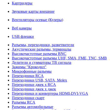
Картридеры
Звуковые карты внешние
Вентиляторы осевые (Кулеры)
Веб камеры
USB флешки
Разъемы, переходники, разветвители
Акустические разъемы, терминалы
Высокочастотные разъемы BNC
Высокочастотные разъемы UHF, SMA, FME, TNC, SMB
Делители и сумматоры ТВ сигнала
Зажимы "Крокодил"
Микрофонные разъемы
Переходники RCA
Переходники USB, SATA, Molex
Переходники джек х RCA
Переходники джек х джек
Переходники и конвертеры HDMI-DVI-VGA
Переходники скарт
Разъемы RCA
Разъемы автомобильные