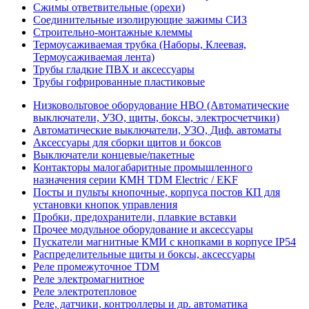
Сжимы ответвительные (орехи)
Соединительные изолирующие зажимы СИЗ
Строительно-монтажные клеммы
Термоусаживаемая трубка (Наборы, Клеевая,
Термоусаживаемая лента)
Трубы гладкие ПВХ и аксессуары
Трубы гофрированные пластиковые
Низковольтовое оборудование НВО (Автоматические
выключатели, УЗО, щиты, боксы, электросчетчики)
Автоматические выключатели, УЗО, Диф. автоматы
Аксессуары для сборки щитов и боксов
Выключатели концевые/пакетные
Контакторы малогабаритные промышленного
назначения серии КМН TDM Electric / EKF
Посты и пульты кнопочные, корпуса постов КП для
установки кнопок управления
Пробки, предохранители, плавкие вставки
Прочее модульное оборудование и аксессуары
Пускатели магнитные КМИ с кнопками в корпусе IP54
Распределительные щиты и боксы, аксессуары
Реле промежуточное TDM
Реле электромагнитное
Реле электротепловое
Реле, датчики, контроллеры и др. автоматика