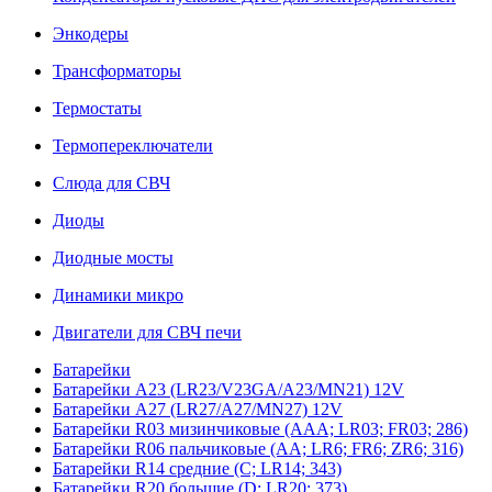
Энкодеры
Трансформаторы
Термостаты
Термопереключатели
Слюда для СВЧ
Диоды
Диодные мосты
Динамики микро
Двигатели для СВЧ печи
Батарейки
Батарейки A23 (LR23/V23GA/A23/MN21) 12V
Батарейки A27 (LR27/A27/MN27) 12V
Батарейки R03 мизинчиковые (AAA; LR03; FR03; 286)
Батарейки R06 пальчиковые (AA; LR6; FR6; ZR6; 316)
Батарейки R14 средние (C; LR14; 343)
Батарейки R20 большие (D; LR20; 373)