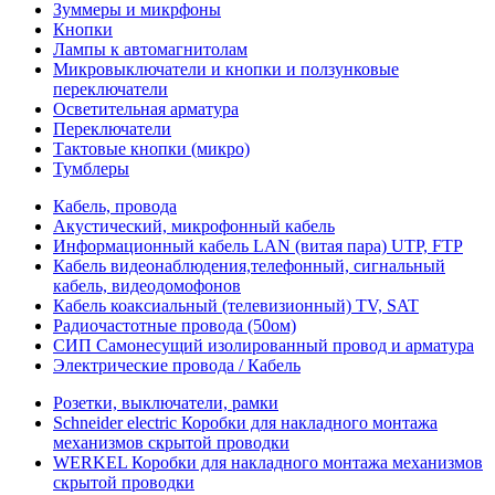
Зуммеры и микрфоны
Кнопки
Лампы к автомагнитолам
Микровыключатели и кнопки и ползунковые
переключатели
Осветительная арматура
Переключатели
Тактовые кнопки (микро)
Тумблеры
Кабель, провода
Акустический, микрофонный кабель
Информационный кабель LAN (витая пара) UTP, FTP
Кабель видеонаблюдения,телефонный, сигнальный
кабель, видеодомофонов
Кабель коаксиальный (телевизионный) TV, SAT
Радиочастотные провода (50ом)
СИП Самонесущий изолированный провод и арматура
Электрические провода / Кабель
Розетки, выключатели, рамки
Schneider electric Коробки для накладного монтажа
механизмов скрытой проводки
WERKEL Коробки для накладного монтажа механизмов
скрытой проводки