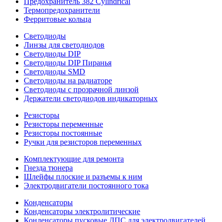
Предохранитель 382 Cylindrical
Термопредохранители
Ферритовые кольца
Светодиоды
Линзы для светодиодов
Светодиоды DIP
Светодиоды DIP Пиранья
Светодиоды SMD
Светодиоды на радиаторе
Светодиоды с прозрачной линзой
Держатели светодиодов индикаторных
Резисторы
Резисторы переменные
Резисторы постоянные
Ручки для резисторов переменных
Комплектующие для ремонта
Гнезда тюнера
Шлейфы плоские и разъемы к ним
Электродвигатели постоянного тока
Конденсаторы
Конденсаторы электролитические
Конденсаторы пусковые ДПС для электродвигателей