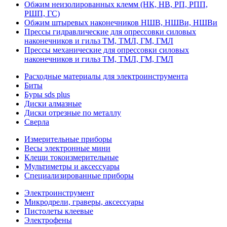
Обжим неизолированных клемм (НК, НВ, РП, РПП,
РШП, ГС)
Обжим штыревых наконечников НШВ, НШВи, НШВи
Прессы гидравлические для опрессовки силовых
наконечников и гильз ТМ, ТМЛ, ГМ, ГМЛ
Прессы механические для опрессовки силовых
наконечников и гильз ТМ, ТМЛ, ГМ, ГМЛ
Расходные материалы для электроинструмента
Биты
Буры sds plus
Диски алмазные
Диски отрезные по металлу
Сверла
Измерительные приборы
Весы электронные мини
Клещи токоизмерительные
Мультиметры и аксессуары
Специализированные приборы
Электроинструмент
Микродрели, граверы, аксессуары
Пистолеты клеевые
Электрофены