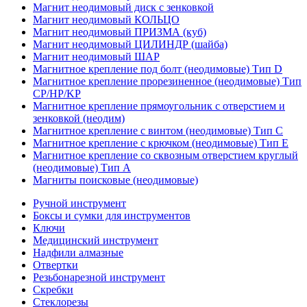
Магнит неодимовый диск с зенковкой
Магнит неодимовый КОЛЬЦО
Магнит неодимовый ПРИЗМА (куб)
Магнит неодимовый ЦИЛИНДР (шайба)
Магнит неодимовый ШАР
Магнитное крепление под болт (неодимовые) Тип D
Магнитное крепление прорезиненное (неодимовые) Тип
CP/HP/KP
Магнитное крепление прямоугольник с отверстием и
зенковкой (неодим)
Магнитное крепление с винтом (неодимовые) Тип С
Магнитное крепление с крючком (неодимовые) Тип Е
Магнитное крепление со сквозным отверстием круглый
(неодимовые) Тип А
Магниты поисковые (неодимовые)
Ручной инструмент
Боксы и сумки для инструментов
Ключи
Медицинский инструмент
Надфили алмазные
Отвертки
Резьбонарезной инструмент
Скребки
Стеклорезы