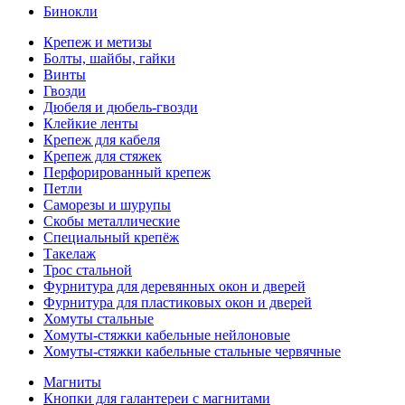
Бинокли
Крепеж и метизы
Болты, шайбы, гайки
Винты
Гвозди
Дюбеля и дюбель-гвозди
Клейкие ленты
Крепеж для кабеля
Крепеж для стяжек
Перфорированный крепеж
Петли
Саморезы и шурупы
Скобы металлические
Специальный крепёж
Такелаж
Трос стальной
Фурнитура для деревянных окон и дверей
Фурнитура для пластиковых окон и дверей
Хомуты стальные
Хомуты-стяжки кабельные нейлоновые
Хомуты-стяжки кабельные стальные червячные
Магниты
Кнопки для галантереи с магнитами