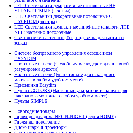
различного назначения
LED Светильники декоративные потолочные НЕ
УПРАВЛЯЕМЫЕ (люстры)
LED Светильники декоративные потолочные С
ПУЛЬТОМ (люстры)
LED Светильники компактные линейные (аналоги ЛПБ,
NEL) настенно-потолочные
Светильники настенные, бра, подсветка для картин и
зеркал
Система беспрводного управления освещением
EASYDIM
Настенные панели (С удобным валкодером для плавной
регулировки яркости)
Настенные панели (Ультратонкие для накладного
монтажа в любом удобном месте)
Приемники Easydim
Пульты COLORS (Настенные ультратонкие панели для
накладного монтажа в любом удобном месте)
Пульты SIMPLE
Новогодние товары
Гирлянды для дома NEON-NIGHT (серия HOME)
Гирлянды новогодние
Диско-шары и проекторы
Светодиодные свечи, стаканы