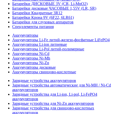
Батарейки ДИСКОВЫЕ 3V (CR, Li-MnO2)
Батарейки дисковые ЧАСОВЫЕ 1,55V (LR, SR)
Батарейки Квадратные 3R12
Батарейки Крона 9V (6F22, 6LR61)
Батарейки для слуховых аппаратов
Спецэлементы питания
Аккумуляторы
Аккумуляторы Li-Fe литий-железо-фосфатные LiFePO4
Аккумуляторы Li-ion литиевые
Аккумуляторы Li-Pol литий-полимерные
Аккумуляторы Ni-Cd
Аккумуляторы Ni-Mh
Аккумуляторы Ni-Zn
Аккумуляторы дисковые
Аккумуляторы свинцово-кислотные
Зарядные устройства аккумуляторов
Зарядные устройства автоматические для Ni-MH / Ni-Cd
аккумуляторов
Зарядные устройства для Li-ion, Li-pol, Li-FePO4
аккумуляторов
Зарядные устройства для Ni-Zn аккумуляторов
Зарядные устройства для свинцово-кислотных
аккумуляторов