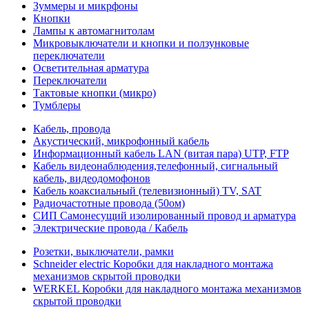
Зуммеры и микрфоны
Кнопки
Лампы к автомагнитолам
Микровыключатели и кнопки и ползунковые
переключатели
Осветительная арматура
Переключатели
Тактовые кнопки (микро)
Тумблеры
Кабель, провода
Акустический, микрофонный кабель
Информационный кабель LAN (витая пара) UTP, FTP
Кабель видеонаблюдения,телефонный, сигнальный
кабель, видеодомофонов
Кабель коаксиальный (телевизионный) TV, SAT
Радиочастотные провода (50ом)
СИП Самонесущий изолированный провод и арматура
Электрические провода / Кабель
Розетки, выключатели, рамки
Schneider electric Коробки для накладного монтажа
механизмов скрытой проводки
WERKEL Коробки для накладного монтажа механизмов
скрытой проводки