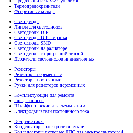
Предохранитель 382 Cylindrical
Термопредохранители
Ферритовые кольца
Светодиоды
Линзы для светодиодов
Светодиоды DIP
Светодиоды DIP Пиранья
Светодиоды SMD
Светодиоды на радиаторе
Светодиоды с прозрачной линзой
Держатели светодиодов индикаторных
Резисторы
Резисторы переменные
Резисторы постоянные
Ручки для резисторов переменных
Комплектующие для ремонта
Гнезда тюнера
Шлейфы плоские и разъемы к ним
Электродвигатели постоянного тока
Конденсаторы
Конденсаторы электролитические
Конденсаторы пусковые ДПС для электродвигателей