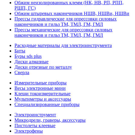
Обжим неизолированных клемм (НК, НВ, РП, РПП,
РШП, ГС)
Обжим штыревых наконечников НШВ, НШВи, НШВи
Прессы гидравлические для опрессовки силовых
наконечников и гильз ТМ, ТМЛ, ГМ, ГМЛ
Прессы механические для опрессовки силовых
наконечников и гильз ТМ, ТМЛ, ГМ, ГМЛ
Расходные материалы для электроинструмента
Биты
Буры sds plus
Диски алмазные
Диски отрезные по металлу
Сверла
Измерительные приборы
Весы электронные мини
Клещи токоизмерительные
Мультиметры и аксессуары
Специализированные приборы
Электроинструмент
Микродрели, граверы, аксессуары
Пистолеты клеевые
Электрофены