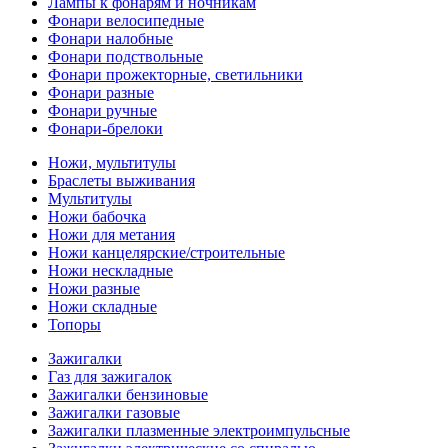
Лампы к фонарям и ночникам
Фонари велосипедные
Фонари налобные
Фонари подствольные
Фонари прожекторные, светильники
Фонари разные
Фонари ручные
Фонари-брелоки
Ножи, мультитулы
Браслеты выживания
Мультитулы
Ножи бабочка
Ножи для метания
Ножи канцелярские/строительные
Ножи нескладные
Ножи разные
Ножи складные
Топоры
Зажигалки
Газ для зажигалок
Зажигалки бензиновые
Зажигалки газовые
Зажигалки плазменные электроимпульсные