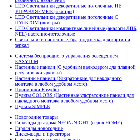
различного назначения
LED Светильники декоративные потолочные НЕ
УПРАВЛЯЕМЫЕ (люстры)
LED Светильники декоративные потолочные С
ПУЛЬТОМ (люстры)
LED Светильники компактные линейные (аналоги ЛПБ,
NEL) настенно-потолочные
Светильники настенные, бра, подсветка для картин и
зеркал
Система беспрводного управления освещением
EASYDIM
Настенные панели (С удобным валкодером для плавной
регулировки яркости)
Настенные панели (Ультратонкие для накладного
монтажа в любом удобном месте)
Приемники Easydim
Пульты COLORS (Настенные ультратонкие панели для
накладного монтажа в любом удобном месте)
Пульты SIMPLE
Новогодние товары
Гирлянды для дома NEON-NIGHT (серия HOME)
Гирлянды новогодние
Диско-шары и проекторы
Светодиодные свечи, стаканы