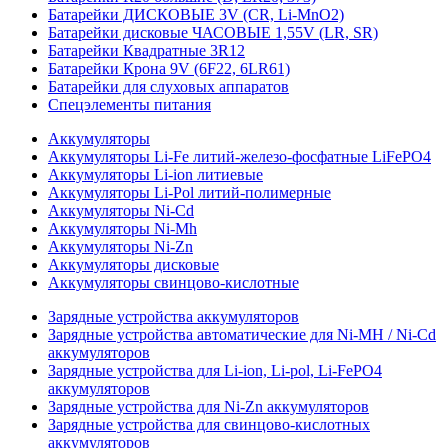
Батарейки ДИСКОВЫЕ 3V (CR, Li-MnO2)
Батарейки дисковые ЧАСОВЫЕ 1,55V (LR, SR)
Батарейки Квадратные 3R12
Батарейки Крона 9V (6F22, 6LR61)
Батарейки для слуховых аппаратов
Спецэлементы питания
Аккумуляторы
Аккумуляторы Li-Fe литий-железо-фосфатные LiFePO4
Аккумуляторы Li-ion литиевые
Аккумуляторы Li-Pol литий-полимерные
Аккумуляторы Ni-Cd
Аккумуляторы Ni-Mh
Аккумуляторы Ni-Zn
Аккумуляторы дисковые
Аккумуляторы свинцово-кислотные
Зарядные устройства аккумуляторов
Зарядные устройства автоматические для Ni-MH / Ni-Cd
аккумуляторов
Зарядные устройства для Li-ion, Li-pol, Li-FePO4
аккумуляторов
Зарядные устройства для Ni-Zn аккумуляторов
Зарядные устройства для свинцово-кислотных
аккумуляторов