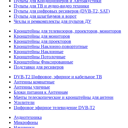
Пульты для Кондиционеров и Автоакустики
Пульты для ТВ и аудио-видео техники
Пульты для цифровых ресиверов (DVB-T2, SAT)
Пульты для шлагбаумов и ворот
Чехлы и ремкомплекты для пультов ДУ
Кронштейны для телевизоров, проекторов, мониторов
Кронштейны для мониторов
Кронштейны для проекторов
Кронштейны Наклонно-повортотные
Кронштейны Наклонные
Кронштейны Потолочные
Кронштейны Фиксированные
Подставки для ресиверов
DVB-T2 Цифровое, эфирное и кабельное ТВ
Антенны комнатные
Антенны уличные
Блоки питания к Антеннам
Мачты телескопические и кронштейны для антенн
Усилители
Цифровое эфирное телевидение DVB-Т2
Аудиотехника
Микрофоны
Наушники