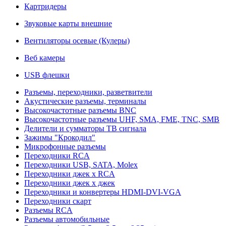
Картридеры
Звуковые карты внешние
Вентиляторы осевые (Кулеры)
Веб камеры
USB флешки
Разъемы, переходники, разветвители
Акустические разъемы, терминалы
Высокочастотные разъемы BNC
Высокочастотные разъемы UHF, SMA, FME, TNC, SMB
Делители и сумматоры ТВ сигнала
Зажимы "Крокодил"
Микрофонные разъемы
Переходники RCA
Переходники USB, SATA, Molex
Переходники джек х RCA
Переходники джек х джек
Переходники и конвертеры HDMI-DVI-VGA
Переходники скарт
Разъемы RCA
Разъемы автомобильные