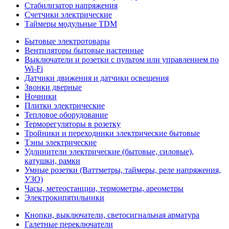
Стабилизатор напряжения
Счетчики электрические
Таймеры модульные TDM
Бытовые электротовары
Вентиляторы бытовые настенные
Выключатели и розетки с пультом или управлением по
Wi-Fi
Датчики движения и датчики освещения
Звонки дверные
Ночники
Плитки электрические
Тепловое оборудование
Терморегуляторы в розетку
Тройники и переходники электрические бытовые
Тэны электрические
Удлинители электрические (бытовые, силовые),
катушки, рамки
Умные розетки (Ваттметры, таймеры, реле напряжения,
УЗО)
Часы, метеостанции, термометры, ареометры
Электрокипятильники
Кнопки, выключатели, светосигнальная арматура
Галетные переключатели