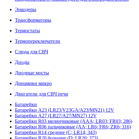
Энкодеры
Трансформаторы
Термостаты
Термопереключатели
Слюда для СВЧ
Диоды
Диодные мосты
Динамики микро
Двигатели для СВЧ печи
Батарейки
Батарейки A23 (LR23/V23GA/A23/MN21) 12V
Батарейки A27 (LR27/A27/MN27) 12V
Батарейки R03 мизинчиковые (AAA; LR03; FR03; 286)
Батарейки R06 пальчиковые (AA; LR6; FR6; ZR6; 316)
Батарейки R14 средние (C; LR14; 343)
Батарейки R20 большие (D; LR20; 373)