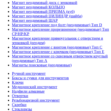
Магнит неодимовый диск с зенковкой
Магнит неодимовый КОЛЬЦО
Магнит неодимовый ПРИЗМА (куб)
Магнит неодимовый ЦИЛИНДР (шайба)
Магнит неодимовый ШАР
Магнитное крепление под болт (неодимовые) Тип D
Магнитное крепление прорезиненное (неодимовые) Тип
CP/HP/KP
Магнитное крепление прямоугольник с отверстием и
зенковкой (неодим)
Магнитное крепление с винтом (неодимовые) Тип С
Магнитное крепление с крючком (неодимовые) Тип Е
Магнитное крепление со сквозным отверстием круглый
(неодимовые) Тип А
Магниты поисковые (неодимовые)
Ручной инструмент
Боксы и сумки для инструментов
Ключи
Медицинский инструмент
Надфили алмазные
Отвертки
Резьбонарезной инструмент
Скребки
Стеклорезы