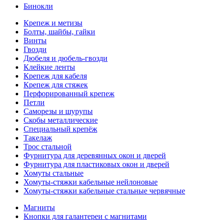
Бинокли
Крепеж и метизы
Болты, шайбы, гайки
Винты
Гвозди
Дюбеля и дюбель-гвозди
Клейкие ленты
Крепеж для кабеля
Крепеж для стяжек
Перфорированный крепеж
Петли
Саморезы и шурупы
Скобы металлические
Специальный крепёж
Такелаж
Трос стальной
Фурнитура для деревянных окон и дверей
Фурнитура для пластиковых окон и дверей
Хомуты стальные
Хомуты-стяжки кабельные нейлоновые
Хомуты-стяжки кабельные стальные червячные
Магниты
Кнопки для галантереи с магнитами