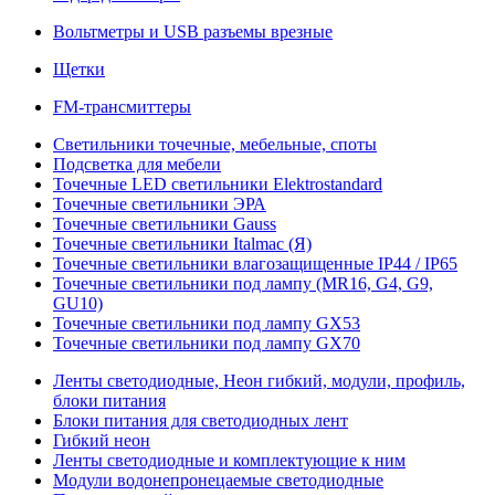
Вольтметры и USB разъемы врезные
Щетки
FM-трансмиттеры
Светильники точечные, мебельные, споты
Подсветка для мебели
Точечные LED светильники Elektrostandard
Точечные светильники ЭРА
Точечные светильники Gauss
Точечные светильники Italmac (Я)
Точечные светильники влагозащищенные IP44 / IP65
Точечные светильники под лампу (MR16, G4, G9,
GU10)
Точечные светильники под лампу GX53
Точечные светильники под лампу GX70
Ленты светодиодные, Неон гибкий, модули, профиль,
блоки питания
Блоки питания для светодиодных лент
Гибкий неон
Ленты светодиодные и комплектующие к ним
Модули водонепронецаемые светодиодные