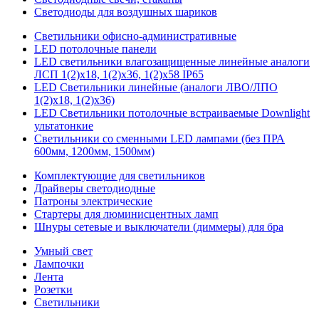
Светодиоды для воздушных шариков
Светильники офисно-административные
LED потолочные панели
LED светильники влагозащищенные линейные аналоги
ЛСП 1(2)х18, 1(2)х36, 1(2)х58 IP65
LED Светильники линейные (аналоги ЛВО/ЛПО
1(2)х18, 1(2)х36)
LED Светильники потолочные встраиваемые Downlight
ультатонкие
Светильники со сменными LED лампами (без ПРА
600мм, 1200мм, 1500мм)
Комплектующие для светильников
Драйверы светодиодные
Патроны электрические
Стартеры для люминисцентных ламп
Шнуры сетевые и выключатели (диммеры) для бра
Умный свет
Лампочки
Лента
Розетки
Светильники