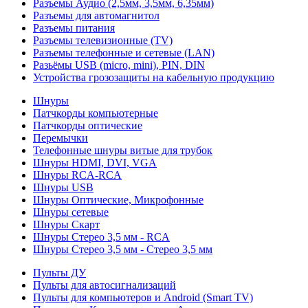
Разъемы Аудио (2,5мм, 3,5мм, 6,35мм)
Разъемы для автомагнитол
Разъемы питания
Разъемы телевизионные (TV)
Разъемы телефонные и сетевые (LAN)
Разьёмы USB (micro, mini), PIN, DIN
Устройства грозозащиты на кабельную продукцию
Шнуры
Патчкорды компьютерные
Патчкорды оптические
Перемычки
Телефонные шнуры витые для трубок
Шнуры HDMI, DVI, VGA
Шнуры RCA-RCA
Шнуры USB
Шнуры Оптические, Микрофонные
Шнуры сетевые
Шнуры Скарт
Шнуры Стерео 3,5 мм - RCA
Шнуры Стерео 3,5 мм - Стерео 3,5 мм
Пульты ДУ
Пульты для автосигнализаций
Пульты для компьютеров и Android (Smart TV)