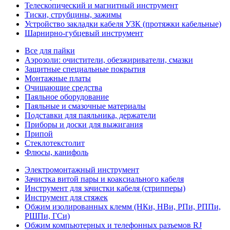
Телескопический и магнитный инструмент
Тиски, струбцины, зажимы
Устройство закладки кабеля УЗК (протяжки кабельные)
Шарнирно-губцевый инструмент
Все для пайки
Аэрозоли: очистители, обезжириватели, смазки
Защитные специальные покрытия
Монтажные платы
Очищающие средства
Паяльное оборудование
Паяльные и смазочные материалы
Подставки для паяльника, держатели
Приборы и доски для выжигания
Припой
Стеклотекстолит
Флюсы, канифоль
Электромонтажный инструмент
Зачистка витой пары и коаксиального кабеля
Инструмент для зачистки кабеля (стрипперы)
Инструмент для стяжек
Обжим изолированных клемм (НКи, НВи, РПи, РППи,
РШПи, ГСи)
Обжим компьютерных и телефонных разъемов RJ