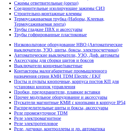
Сжимы ответвительные (орехи)
Соединительные изолирующие зажимы СИЗ
Строительно-монтажные клеммы
Термоусаживаемая трубка (Наборы, Клеевая,
Термоусаживаемая лента)
Трубы гладкие ПВХ и аксессуары
Трубы гофрированные пластиковые
Низковольтовое оборудование НВО (Автоматические
выключатели, УЗО, щиты, боксы, электросчетчики)
Автоматические выключатели, УЗО, Диф. автоматы
Аксессуары для сборки щитов и боксов
Выключатели концевые/пакетные
Контакторы малогабаритные промышленного
назначения серии КМН TDM Electric / EKF
Посты и пульты кнопочные, корпуса постов КП для
установки кнопок управления
Пробки, предохранители, плавкие вставки
Прочее модульное оборудование и аксессуары
Пускатели магнитные КМИ с кнопками в корпусе IP54
Распределительные щиты и боксы, аксессуары
Реле промежуточное TDM
Реле электромагнитное
Реле электротепловое
Реле, датчики, контроллеры и др. автоматика