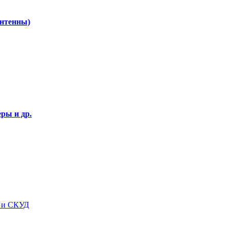
Антенны)
ры и др.
я и СКУД