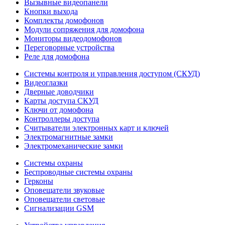
Вызывные видеопанели
Кнопки выхода
Комплекты домофонов
Модули сопряжения для домофона
Мониторы видеодомофонов
Переговорные устройства
Реле для домофона
Системы контроля и управления доступом (СКУД)
Видеоглазки
Дверные доводчики
Карты доступа СКУД
Ключи от домофона
Контроллеры доступа
Считыватели электронных карт и ключей
Электромагнитные замки
Электромеханические замки
Системы охраны
Беспроводные системы охраны
Герконы
Оповещатели звуковые
Оповещатели световые
Сигнализации GSM