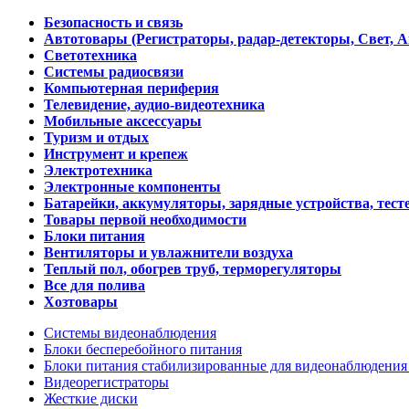
Безопасность и связь
Автотовары (Регистраторы, радар-детекторы, Свет, 
Светотехника
Системы радиосвязи
Компьютерная периферия
Телевидение, аудио-видеотехника
Мобильные аксессуары
Туризм и отдых
Инструмент и крепеж
Электротехника
Электронные компоненты
Батарейки, аккумуляторы, зарядные устройства, тесте
Товары первой необходимости
Блоки питания
Вентиляторы и увлажнители воздуха
Теплый пол, обогрев труб, терморегуляторы
Все для полива
Хозтовары
Системы видеонаблюдения
Блоки бесперебойного питания
Блоки питания стабилизированные для видеонаблюдени
Видеорегистраторы
Жесткие диски