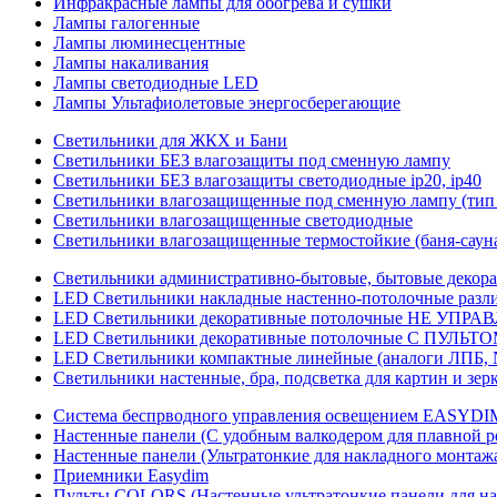
Инфракрасные лампы для обогрева и сушки
Лампы галогенные
Лампы люминесцентные
Лампы накаливания
Лампы светодиодные LED
Лампы Ультафиолетовые энергосберегающие
Светильники для ЖКХ и Бани
Светильники БЕЗ влагозащиты под сменную лампу
Светильники БЕЗ влагозащиты светодиодные ip20, ip40
Светильники влагозащищенные под сменную лампу (тип 
Светильники влагозащищенные светодиодные
Светильники влагозащищенные термостойкие (баня-саун
Светильники административно-бытовые, бытовые декор
LED Cветильники накладные настенно-потолочные разли
LED Светильники декоративные потолочные НЕ УПРА
LED Светильники декоративные потолочные С ПУЛЬТО
LED Светильники компактные линейные (аналоги ЛПБ, 
Светильники настенные, бра, подсветка для картин и зер
Система беспрводного управления освещением EASYDI
Настенные панели (С удобным валкодером для плавной р
Настенные панели (Ультратонкие для накладного монтаж
Приемники Easydim
Пульты COLORS (Настенные ультратонкие панели для на