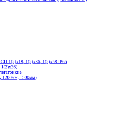
 1(2)х18, 1(2)х36, 1(2)х58 IP65
1(2)х36)
льтатонкие
 1200мм, 1500мм)