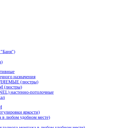
"Баня")
а)
ативные
чного назначения
ВЛЯЕМЫЕ (люстры)
М (люстры)
NEL) настенно-потолочные
кал
M
егулировки яркости)
а в любом удобном месте)
кладного монтажа в любом удобном месте)