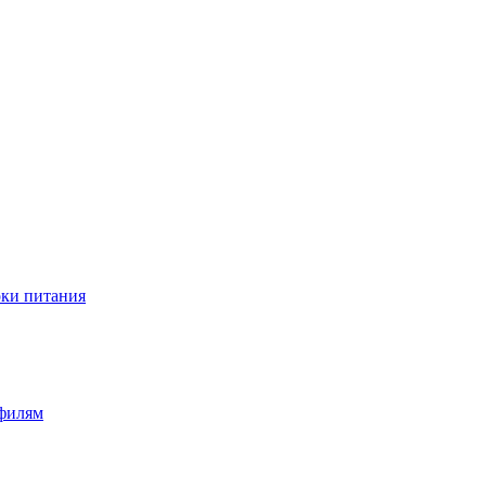
оки питания
офилям