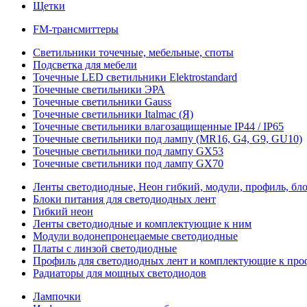
Щетки
FM-трансмиттеры
Светильники точечные, мебельные, споты
Подсветка для мебели
Точечные LED светильники Elektrostandard
Точечные светильники ЭРА
Точечные светильники Gauss
Точечные светильники Italmac (Я)
Точечные светильники влагозащищенные IP44 / IP65
Точечные светильники под лампу (MR16, G4, G9, GU10)
Точечные светильники под лампу GX53
Точечные светильники под лампу GX70
Ленты светодиодные, Неон гибкий, модули, профиль, бл
Блоки питания для светодиодных лент
Гибкий неон
Ленты светодиодные и комплектующие к ним
Модули водонепронецаемые светодиодные
Платы с линзой светодиодные
Профиль для светодиодных лент и комплектующие к пр
Радиаторы для мощных светодиодов
Лампочки