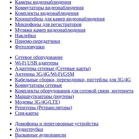
Камеры видеонаблюдения
Коммутаторы видеонаблюдения
Комплекты видеонаблюдения
Кронштейны для камер видеонаблюдения
Микрофоны для регистраторов
Муляжи камер видеонаблюдения
Наклейки
Приемо-передатчики
Фотоловушки
Сетевое оборудование
Wi-Fi USB адаптеры
Адаптеры сетевые (Сетевые карты)
Антенны 3G/4G/Wi-Fi/GSM
Кабельные сборки, переходники, пигтейлы для 3G/4G
Коммутаторы сетевые
Комплекты оборудования для сотовой связи, интернета
Маршрутизаторы (роутеры)
Модемы 3G/4G(LTE)
Репитеры (Ретрансляторы)
Сим-карты
Домофоны и переговорные устройства
Аудиотрубки
Вызывные аудиопанели