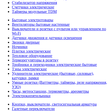
Стабилизатор напряжения
Счетчики электрические
Таймеры модульные TDM
Бытовые электротовары
Вентиляторы бытовые настенные
Выключатели и розетки с пультом или управлением по
Wi-Fi
Датчики движения и датчики освещения
Звонки дверные
Ночники
Плитки электрические
Тепловое оборудование
Терморегуляторы в розетку
Тройники и переходники электрические бытовые
Тэны электрические
Удлинители электрические (бытовые, силовые),
катушки, рамки
Умные розетки (Ваттметры, таймеры, реле напряжения,
УЗО)
Часы, метеостанции, термометры, ареометры
Электрокипятильники
Кнопки, выключатели, светосигнальная арматура
Галетные переключатели