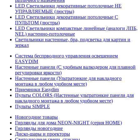
различного назначения
LED Светильники декоративные потолочные НЕ
УПРАВЛЯЕМЫЕ (люстры)
LED Светильники декоративные потолочные С
ПУЛЬТОМ (люстры)
LED Светильники компактные линейные (аналоги ЛПБ,
NEL) настенно-потолочные
Светильники настенные, бра, подсветка для картин и
зеркал
Система беспрводного управления освещением
EASYDIM
Настенные панели (С удобным валкодером для плавной
регулировки яркости)
Настенные панели (Ультратонкие для накладного
монтажа в любом удобном месте)
Приемники Easydim
Пульты COLORS (Настенные ультратонкие панели для
накладного монтажа в любом удобном месте)
Пульты SIMPLE
Новогодние товары
Гирлянды для дома NEON-NIGHT (серия HOME)
Гирлянды новогодние
Диско-шары и проекторы
Светодиодные свечи, стаканы