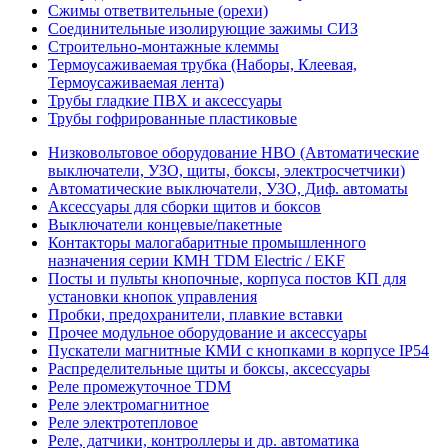
Сжимы ответвительные (орехи)
Соединительные изолирующие зажимы СИЗ
Строительно-монтажные клеммы
Термоусаживаемая трубка (Наборы, Клеевая,
Термоусаживаемая лента)
Трубы гладкие ПВХ и аксессуары
Трубы гофрированные пластиковые
Низковольтовое оборудование НВО (Автоматические
выключатели, УЗО, щиты, боксы, электросчетчики)
Автоматические выключатели, УЗО, Диф. автоматы
Аксессуары для сборки щитов и боксов
Выключатели концевые/пакетные
Контакторы малогабаритные промышленного
назначения серии КМН TDM Electric / EKF
Посты и пульты кнопочные, корпуса постов КП для
установки кнопок управления
Пробки, предохранители, плавкие вставки
Прочее модульное оборудование и аксессуары
Пускатели магнитные КМИ с кнопками в корпусе IP54
Распределительные щиты и боксы, аксессуары
Реле промежуточное TDM
Реле электромагнитное
Реле электротепловое
Реле, датчики, контроллеры и др. автоматика