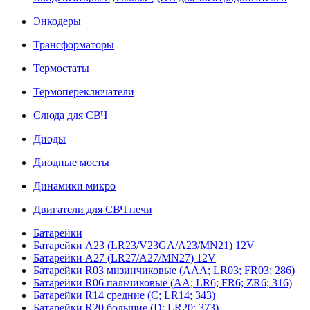
Энкодеры
Трансформаторы
Термостаты
Термопереключатели
Слюда для СВЧ
Диоды
Диодные мосты
Динамики микро
Двигатели для СВЧ печи
Батарейки
Батарейки A23 (LR23/V23GA/A23/MN21) 12V
Батарейки A27 (LR27/A27/MN27) 12V
Батарейки R03 мизинчиковые (AAA; LR03; FR03; 286)
Батарейки R06 пальчиковые (AA; LR6; FR6; ZR6; 316)
Батарейки R14 средние (C; LR14; 343)
Батарейки R20 большие (D; LR20; 373)