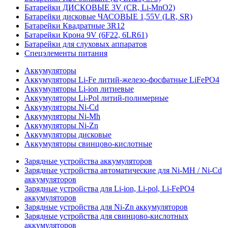
Батарейки ДИСКОВЫЕ 3V (CR, Li-MnO2)
Батарейки дисковые ЧАСОВЫЕ 1,55V (LR, SR)
Батарейки Квадратные 3R12
Батарейки Крона 9V (6F22, 6LR61)
Батарейки для слуховых аппаратов
Спецэлементы питания
Аккумуляторы
Аккумуляторы Li-Fe литий-железо-фосфатные LiFePO4
Аккумуляторы Li-ion литиевые
Аккумуляторы Li-Pol литий-полимерные
Аккумуляторы Ni-Cd
Аккумуляторы Ni-Mh
Аккумуляторы Ni-Zn
Аккумуляторы дисковые
Аккумуляторы свинцово-кислотные
Зарядные устройства аккумуляторов
Зарядные устройства автоматические для Ni-MH / Ni-Cd
аккумуляторов
Зарядные устройства для Li-ion, Li-pol, Li-FePO4
аккумуляторов
Зарядные устройства для Ni-Zn аккумуляторов
Зарядные устройства для свинцово-кислотных
аккумуляторов