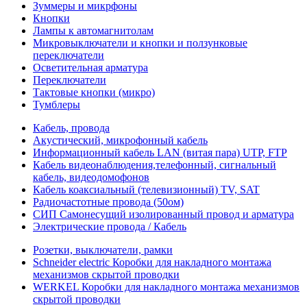
Зуммеры и микрфоны
Кнопки
Лампы к автомагнитолам
Микровыключатели и кнопки и ползунковые
переключатели
Осветительная арматура
Переключатели
Тактовые кнопки (микро)
Тумблеры
Кабель, провода
Акустический, микрофонный кабель
Информационный кабель LAN (витая пара) UTP, FTP
Кабель видеонаблюдения,телефонный, сигнальный
кабель, видеодомофонов
Кабель коаксиальный (телевизионный) TV, SAT
Радиочастотные провода (50ом)
СИП Самонесущий изолированный провод и арматура
Электрические провода / Кабель
Розетки, выключатели, рамки
Schneider electric Коробки для накладного монтажа
механизмов скрытой проводки
WERKEL Коробки для накладного монтажа механизмов
скрытой проводки