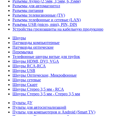
Разъемы Аудио (2,5мм, 3,5мм, 6,35мм)
Разъемы для автомагнитол
Разъемы питания
Разъемы телевизионные (TV)
Разъемы телефонные и сетевые (LAN)
Разьёмы USB (micro, mini), PIN, DIN
Устройства грозозащиты на кабельную продукцию
Шнуры
Патчкорды компьютерные
Патчкорды оптические
Перемычки
Телефонные шнуры витые для трубок
Шнуры HDMI, DVI, VGA
Шнуры RCA-RCA
Шнуры USB
Шнуры Оптические, Микрофонные
Шнуры сетевые
Шнуры Скарт
Шнуры Стерео 3,5 мм - RCA
Шнуры Стерео 3,5 мм - Стерео 3,5 мм
Пульты ДУ
Пульты для автосигнализаций
Пульты для компьютеров и Android (Smart TV)