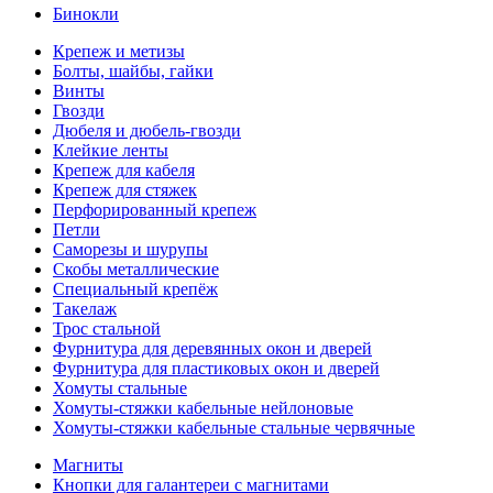
Бинокли
Крепеж и метизы
Болты, шайбы, гайки
Винты
Гвозди
Дюбеля и дюбель-гвозди
Клейкие ленты
Крепеж для кабеля
Крепеж для стяжек
Перфорированный крепеж
Петли
Саморезы и шурупы
Скобы металлические
Специальный крепёж
Такелаж
Трос стальной
Фурнитура для деревянных окон и дверей
Фурнитура для пластиковых окон и дверей
Хомуты стальные
Хомуты-стяжки кабельные нейлоновые
Хомуты-стяжки кабельные стальные червячные
Магниты
Кнопки для галантереи с магнитами