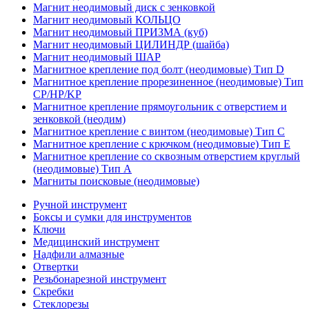
Магнит неодимовый диск с зенковкой
Магнит неодимовый КОЛЬЦО
Магнит неодимовый ПРИЗМА (куб)
Магнит неодимовый ЦИЛИНДР (шайба)
Магнит неодимовый ШАР
Магнитное крепление под болт (неодимовые) Тип D
Магнитное крепление прорезиненное (неодимовые) Тип
CP/HP/KP
Магнитное крепление прямоугольник с отверстием и
зенковкой (неодим)
Магнитное крепление с винтом (неодимовые) Тип С
Магнитное крепление с крючком (неодимовые) Тип Е
Магнитное крепление со сквозным отверстием круглый
(неодимовые) Тип А
Магниты поисковые (неодимовые)
Ручной инструмент
Боксы и сумки для инструментов
Ключи
Медицинский инструмент
Надфили алмазные
Отвертки
Резьбонарезной инструмент
Скребки
Стеклорезы