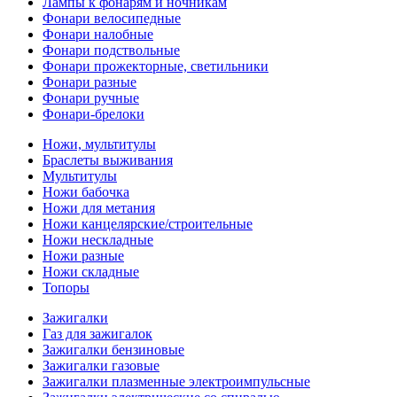
Лампы к фонарям и ночникам
Фонари велосипедные
Фонари налобные
Фонари подствольные
Фонари прожекторные, светильники
Фонари разные
Фонари ручные
Фонари-брелоки
Ножи, мультитулы
Браслеты выживания
Мультитулы
Ножи бабочка
Ножи для метания
Ножи канцелярские/строительные
Ножи нескладные
Ножи разные
Ножи складные
Топоры
Зажигалки
Газ для зажигалок
Зажигалки бензиновые
Зажигалки газовые
Зажигалки плазменные электроимпульсные