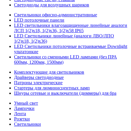
Светодиоды для воздушных шариков
Светильники офисно-административные
LED потолочные панели
LED светильники влагозащищенные линейные аналоги
ЛСП 1(2)х18, 1(2)х36, 1(2)х58 IP65
LED Светильники линейные (аналоги ЛВО/ЛПО
1(2)х18, 1(2)х36)
LED Светильники потолочные встраиваемые Downlight
ультатонкие
Светильники со сменными LED лампами (без ПРА
600мм, 1200мм, 1500мм)
Комплектующие для светильников
Драйверы светодиодные
Патроны электрические
Стартеры для люминисцентных ламп
Шнуры сетевые и выключатели (диммеры) для бра
Умный свет
Лампочки
Лента
Розетки
Светильники