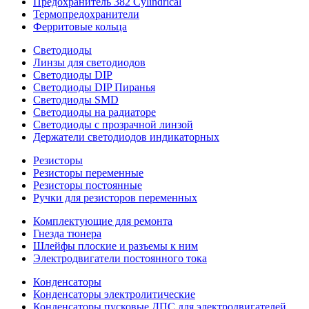
Предохранитель 382 Cylindrical
Термопредохранители
Ферритовые кольца
Светодиоды
Линзы для светодиодов
Светодиоды DIP
Светодиоды DIP Пиранья
Светодиоды SMD
Светодиоды на радиаторе
Светодиоды с прозрачной линзой
Держатели светодиодов индикаторных
Резисторы
Резисторы переменные
Резисторы постоянные
Ручки для резисторов переменных
Комплектующие для ремонта
Гнезда тюнера
Шлейфы плоские и разъемы к ним
Электродвигатели постоянного тока
Конденсаторы
Конденсаторы электролитические
Конденсаторы пусковые ДПС для электродвигателей