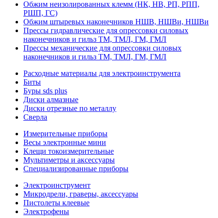
Обжим неизолированных клемм (НК, НВ, РП, РПП,
РШП, ГС)
Обжим штыревых наконечников НШВ, НШВи, НШВи
Прессы гидравлические для опрессовки силовых
наконечников и гильз ТМ, ТМЛ, ГМ, ГМЛ
Прессы механические для опрессовки силовых
наконечников и гильз ТМ, ТМЛ, ГМ, ГМЛ
Расходные материалы для электроинструмента
Биты
Буры sds plus
Диски алмазные
Диски отрезные по металлу
Сверла
Измерительные приборы
Весы электронные мини
Клещи токоизмерительные
Мультиметры и аксессуары
Специализированные приборы
Электроинструмент
Микродрели, граверы, аксессуары
Пистолеты клеевые
Электрофены