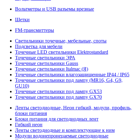
Вольтметры и USB разъемы врезные
Щетки
FM-трансмиттеры
Светильники точечные, мебельные, споты
Подсветка для мебели
Точечные LED светильники Elektrostandard
Точечные светильники ЭРА
Точечные светильники Gauss
Точечные светильники Italmac (Я)
Точечные светильники влагозащищенные IP44 / IP65
Точечные светильники под лампу (MR16, G4, G9,
GU10)
Точечные светильники под лампу GX53
Точечные светильники под лампу GX70
Ленты светодиодные, Неон гибкий, модули, профиль,
блоки питания
Блоки питания для светодиодных лент
Гибкий неон
Ленты светодиодные и комплектующие к ним
Модули водонепронецаемые светодиодные