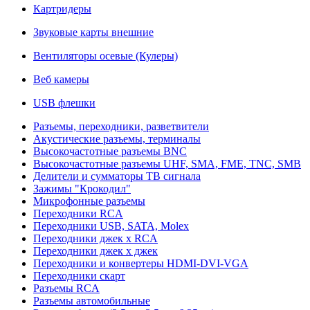
Картридеры
Звуковые карты внешние
Вентиляторы осевые (Кулеры)
Веб камеры
USB флешки
Разъемы, переходники, разветвители
Акустические разъемы, терминалы
Высокочастотные разъемы BNC
Высокочастотные разъемы UHF, SMA, FME, TNC, SMB
Делители и сумматоры ТВ сигнала
Зажимы "Крокодил"
Микрофонные разъемы
Переходники RCA
Переходники USB, SATA, Molex
Переходники джек х RCA
Переходники джек х джек
Переходники и конвертеры HDMI-DVI-VGA
Переходники скарт
Разъемы RCA
Разъемы автомобильные