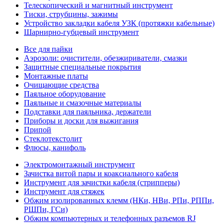
Телескопический и магнитный инструмент
Тиски, струбцины, зажимы
Устройство закладки кабеля УЗК (протяжки кабельные)
Шарнирно-губцевый инструмент
Все для пайки
Аэрозоли: очистители, обезжириватели, смазки
Защитные специальные покрытия
Монтажные платы
Очищающие средства
Паяльное оборудование
Паяльные и смазочные материалы
Подставки для паяльника, держатели
Приборы и доски для выжигания
Припой
Стеклотекстолит
Флюсы, канифоль
Электромонтажный инструмент
Зачистка витой пары и коаксиального кабеля
Инструмент для зачистки кабеля (стрипперы)
Инструмент для стяжек
Обжим изолированных клемм (НКи, НВи, РПи, РППи,
РШПи, ГСи)
Обжим компьютерных и телефонных разъемов RJ