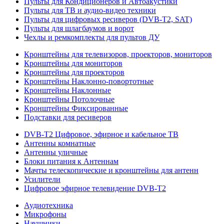
Пульты для Кондиционеров и Автоакустики
Пульты для ТВ и аудио-видео техники
Пульты для цифровых ресиверов (DVB-T2, SAT)
Пульты для шлагбаумов и ворот
Чехлы и ремкомплекты для пультов ДУ
Кронштейны для телевизоров, проекторов, мониторов
Кронштейны для мониторов
Кронштейны для проекторов
Кронштейны Наклонно-повортотные
Кронштейны Наклонные
Кронштейны Потолочные
Кронштейны Фиксированные
Подставки для ресиверов
DVB-T2 Цифровое, эфирное и кабельное ТВ
Антенны комнатные
Антенны уличные
Блоки питания к Антеннам
Мачты телескопические и кронштейны для антенн
Усилители
Цифровое эфирное телевидение DVB-Т2
Аудиотехника
Микрофоны
Наушники