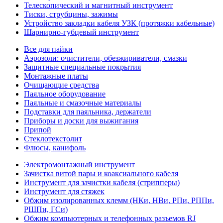
Телескопический и магнитный инструмент
Тиски, струбцины, зажимы
Устройство закладки кабеля УЗК (протяжки кабельные)
Шарнирно-губцевый инструмент
Все для пайки
Аэрозоли: очистители, обезжириватели, смазки
Защитные специальные покрытия
Монтажные платы
Очищающие средства
Паяльное оборудование
Паяльные и смазочные материалы
Подставки для паяльника, держатели
Приборы и доски для выжигания
Припой
Стеклотекстолит
Флюсы, канифоль
Электромонтажный инструмент
Зачистка витой пары и коаксиального кабеля
Инструмент для зачистки кабеля (стрипперы)
Инструмент для стяжек
Обжим изолированных клемм (НКи, НВи, РПи, РППи,
РШПи, ГСи)
Обжим компьютерных и телефонных разъемов RJ