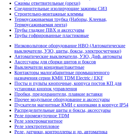
Сжимы ответвительные (орехи)
Соединительные изолирующие зажимы СИЗ
Строительно-монтажные клеммы
Термоусаживаемая трубка (Наборы, Клеевая,
Термоусаживаемая лента)
Трубы гладкие ПВХ и аксессуары
Трубы гофрированные пластиковые
Низковольтовое оборудование НВО (Автоматические
выключатели, УЗО, щиты, боксы, электросчетчики)
Автоматические выключатели, УЗО, Диф. автоматы
Аксессуары для сборки щитов и боксов
Выключатели концевые/пакетные
Контакторы малогабаритные промышленного
назначения серии КМН TDM Electric / EKF
Посты и пульты кнопочные, корпуса постов КП для
установки кнопок управления
Пробки, предохранители, плавкие вставки
Прочее модульное оборудование и аксессуары
Пускатели магнитные КМИ с кнопками в корпусе IP54
Распределительные щиты и боксы, аксессуары
Реле промежуточное TDM
Реле электромагнитное
Реле электротепловое
Реле, датчики, контроллеры и др. автоматика