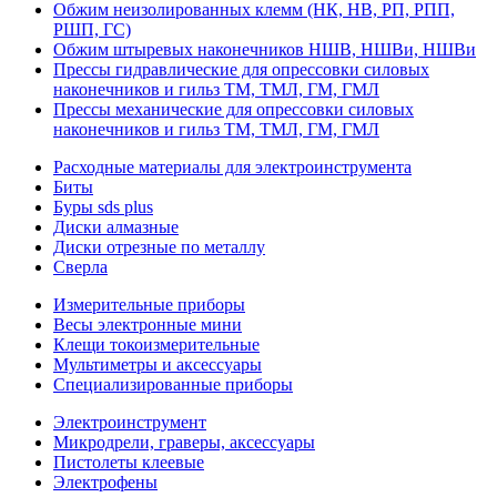
Обжим неизолированных клемм (НК, НВ, РП, РПП,
РШП, ГС)
Обжим штыревых наконечников НШВ, НШВи, НШВи
Прессы гидравлические для опрессовки силовых
наконечников и гильз ТМ, ТМЛ, ГМ, ГМЛ
Прессы механические для опрессовки силовых
наконечников и гильз ТМ, ТМЛ, ГМ, ГМЛ
Расходные материалы для электроинструмента
Биты
Буры sds plus
Диски алмазные
Диски отрезные по металлу
Сверла
Измерительные приборы
Весы электронные мини
Клещи токоизмерительные
Мультиметры и аксессуары
Специализированные приборы
Электроинструмент
Микродрели, граверы, аксессуары
Пистолеты клеевые
Электрофены