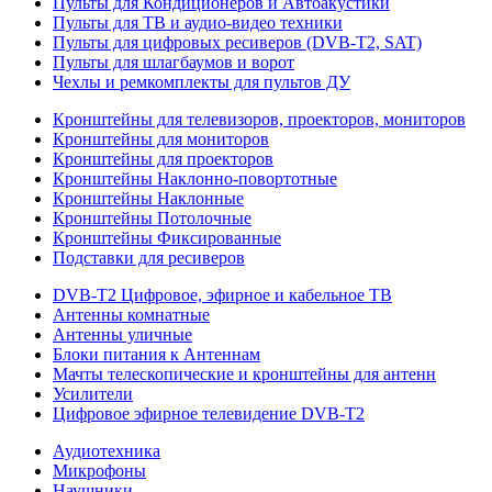
Пульты для Кондиционеров и Автоакустики
Пульты для ТВ и аудио-видео техники
Пульты для цифровых ресиверов (DVB-T2, SAT)
Пульты для шлагбаумов и ворот
Чехлы и ремкомплекты для пультов ДУ
Кронштейны для телевизоров, проекторов, мониторов
Кронштейны для мониторов
Кронштейны для проекторов
Кронштейны Наклонно-повортотные
Кронштейны Наклонные
Кронштейны Потолочные
Кронштейны Фиксированные
Подставки для ресиверов
DVB-T2 Цифровое, эфирное и кабельное ТВ
Антенны комнатные
Антенны уличные
Блоки питания к Антеннам
Мачты телескопические и кронштейны для антенн
Усилители
Цифровое эфирное телевидение DVB-Т2
Аудиотехника
Микрофоны
Наушники