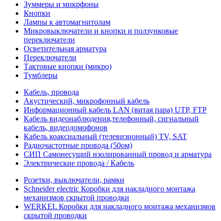
Зуммеры и микрфоны
Кнопки
Лампы к автомагнитолам
Микровыключатели и кнопки и ползунковые
переключатели
Осветительная арматура
Переключатели
Тактовые кнопки (микро)
Тумблеры
Кабель, провода
Акустический, микрофонный кабель
Информационный кабель LAN (витая пара) UTP, FTP
Кабель видеонаблюдения,телефонный, сигнальный
кабель, видеодомофонов
Кабель коаксиальный (телевизионный) TV, SAT
Радиочастотные провода (50ом)
СИП Самонесущий изолированный провод и арматура
Электрические провода / Кабель
Розетки, выключатели, рамки
Schneider electric Коробки для накладного монтажа
механизмов скрытой проводки
WERKEL Коробки для накладного монтажа механизмов
скрытой проводки