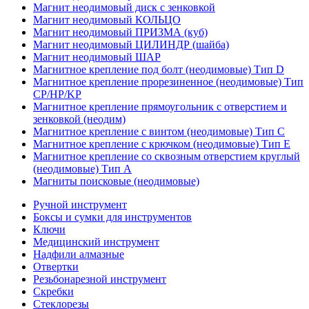
Магнит неодимовый диск с зенковкой
Магнит неодимовый КОЛЬЦО
Магнит неодимовый ПРИЗМА (куб)
Магнит неодимовый ЦИЛИНДР (шайба)
Магнит неодимовый ШАР
Магнитное крепление под болт (неодимовые) Тип D
Магнитное крепление прорезиненное (неодимовые) Тип
CP/HP/KP
Магнитное крепление прямоугольник с отверстием и
зенковкой (неодим)
Магнитное крепление с винтом (неодимовые) Тип С
Магнитное крепление с крючком (неодимовые) Тип Е
Магнитное крепление со сквозным отверстием круглый
(неодимовые) Тип А
Магниты поисковые (неодимовые)
Ручной инструмент
Боксы и сумки для инструментов
Ключи
Медицинский инструмент
Надфили алмазные
Отвертки
Резьбонарезной инструмент
Скребки
Стеклорезы