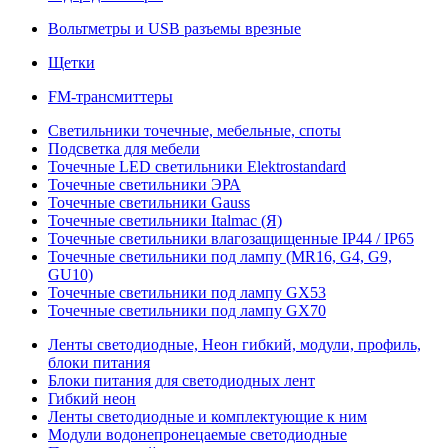
Вольтметры и USB разъемы врезные
Щетки
FM-трансмиттеры
Светильники точечные, мебельные, споты
Подсветка для мебели
Точечные LED светильники Elektrostandard
Точечные светильники ЭРА
Точечные светильники Gauss
Точечные светильники Italmac (Я)
Точечные светильники влагозащищенные IP44 / IP65
Точечные светильники под лампу (MR16, G4, G9,
GU10)
Точечные светильники под лампу GX53
Точечные светильники под лампу GX70
Ленты светодиодные, Неон гибкий, модули, профиль,
блоки питания
Блоки питания для светодиодных лент
Гибкий неон
Ленты светодиодные и комплектующие к ним
Модули водонепронецаемые светодиодные