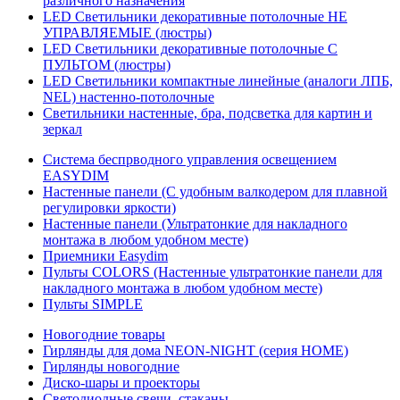
различного назначения
LED Светильники декоративные потолочные НЕ
УПРАВЛЯЕМЫЕ (люстры)
LED Светильники декоративные потолочные С
ПУЛЬТОМ (люстры)
LED Светильники компактные линейные (аналоги ЛПБ,
NEL) настенно-потолочные
Светильники настенные, бра, подсветка для картин и
зеркал
Система беспрводного управления освещением
EASYDIM
Настенные панели (С удобным валкодером для плавной
регулировки яркости)
Настенные панели (Ультратонкие для накладного
монтажа в любом удобном месте)
Приемники Easydim
Пульты COLORS (Настенные ультратонкие панели для
накладного монтажа в любом удобном месте)
Пульты SIMPLE
Новогодние товары
Гирлянды для дома NEON-NIGHT (серия HOME)
Гирлянды новогодние
Диско-шары и проекторы
Светодиодные свечи, стаканы