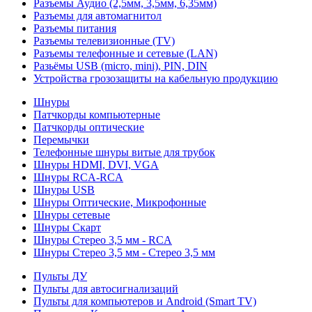
Разъемы Аудио (2,5мм, 3,5мм, 6,35мм)
Разъемы для автомагнитол
Разъемы питания
Разъемы телевизионные (TV)
Разъемы телефонные и сетевые (LAN)
Разьёмы USB (micro, mini), PIN, DIN
Устройства грозозащиты на кабельную продукцию
Шнуры
Патчкорды компьютерные
Патчкорды оптические
Перемычки
Телефонные шнуры витые для трубок
Шнуры HDMI, DVI, VGA
Шнуры RCA-RCA
Шнуры USB
Шнуры Оптические, Микрофонные
Шнуры сетевые
Шнуры Скарт
Шнуры Стерео 3,5 мм - RCA
Шнуры Стерео 3,5 мм - Стерео 3,5 мм
Пульты ДУ
Пульты для автосигнализаций
Пульты для компьютеров и Android (Smart TV)