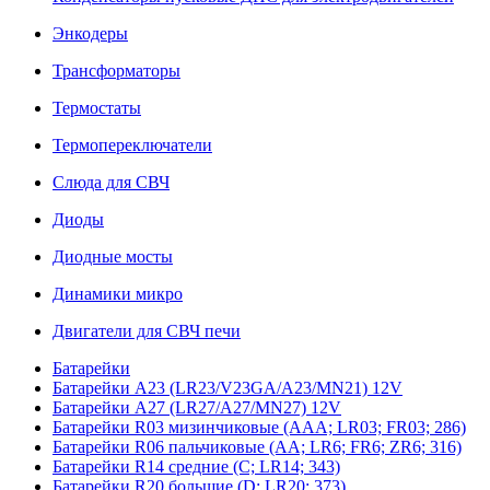
Энкодеры
Трансформаторы
Термостаты
Термопереключатели
Слюда для СВЧ
Диоды
Диодные мосты
Динамики микро
Двигатели для СВЧ печи
Батарейки
Батарейки A23 (LR23/V23GA/A23/MN21) 12V
Батарейки A27 (LR27/A27/MN27) 12V
Батарейки R03 мизинчиковые (AAA; LR03; FR03; 286)
Батарейки R06 пальчиковые (AA; LR6; FR6; ZR6; 316)
Батарейки R14 средние (C; LR14; 343)
Батарейки R20 большие (D; LR20; 373)