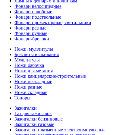
Лампы к фонарям и ночникам
Фонари велосипедные
Фонари налобные
Фонари подствольные
Фонари прожекторные, светильники
Фонари разные
Фонари ручные
Фонари-брелоки
Ножи, мультитулы
Браслеты выживания
Мультитулы
Ножи бабочка
Ножи для метания
Ножи канцелярские/строительные
Ножи нескладные
Ножи разные
Ножи складные
Топоры
Зажигалки
Газ для зажигалок
Зажигалки бензиновые
Зажигалки газовые
Зажигалки плазменные электроимпульсные