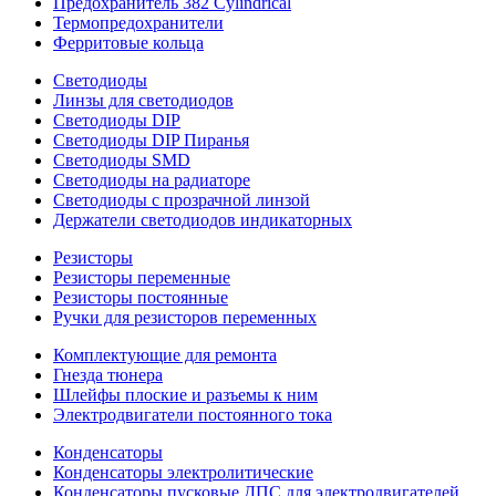
Предохранитель 382 Cylindrical
Термопредохранители
Ферритовые кольца
Светодиоды
Линзы для светодиодов
Светодиоды DIP
Светодиоды DIP Пиранья
Светодиоды SMD
Светодиоды на радиаторе
Светодиоды с прозрачной линзой
Держатели светодиодов индикаторных
Резисторы
Резисторы переменные
Резисторы постоянные
Ручки для резисторов переменных
Комплектующие для ремонта
Гнезда тюнера
Шлейфы плоские и разъемы к ним
Электродвигатели постоянного тока
Конденсаторы
Конденсаторы электролитические
Конденсаторы пусковые ДПС для электродвигателей