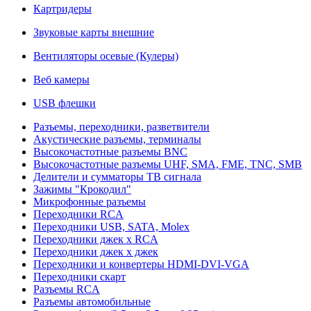
Картридеры
Звуковые карты внешние
Вентиляторы осевые (Кулеры)
Веб камеры
USB флешки
Разъемы, переходники, разветвители
Акустические разъемы, терминалы
Высокочастотные разъемы BNC
Высокочастотные разъемы UHF, SMA, FME, TNC, SMB
Делители и сумматоры ТВ сигнала
Зажимы "Крокодил"
Микрофонные разъемы
Переходники RCA
Переходники USB, SATA, Molex
Переходники джек х RCA
Переходники джек х джек
Переходники и конвертеры HDMI-DVI-VGA
Переходники скарт
Разъемы RCA
Разъемы автомобильные