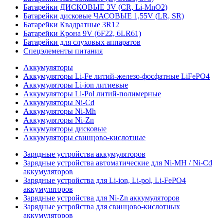
Батарейки ДИСКОВЫЕ 3V (CR, Li-MnO2)
Батарейки дисковые ЧАСОВЫЕ 1,55V (LR, SR)
Батарейки Квадратные 3R12
Батарейки Крона 9V (6F22, 6LR61)
Батарейки для слуховых аппаратов
Спецэлементы питания
Аккумуляторы
Аккумуляторы Li-Fe литий-железо-фосфатные LiFePO4
Аккумуляторы Li-ion литиевые
Аккумуляторы Li-Pol литий-полимерные
Аккумуляторы Ni-Cd
Аккумуляторы Ni-Mh
Аккумуляторы Ni-Zn
Аккумуляторы дисковые
Аккумуляторы свинцово-кислотные
Зарядные устройства аккумуляторов
Зарядные устройства автоматические для Ni-MH / Ni-Cd
аккумуляторов
Зарядные устройства для Li-ion, Li-pol, Li-FePO4
аккумуляторов
Зарядные устройства для Ni-Zn аккумуляторов
Зарядные устройства для свинцово-кислотных
аккумуляторов