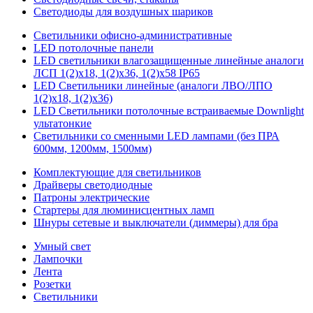
Светодиоды для воздушных шариков
Светильники офисно-административные
LED потолочные панели
LED светильники влагозащищенные линейные аналоги
ЛСП 1(2)х18, 1(2)х36, 1(2)х58 IP65
LED Светильники линейные (аналоги ЛВО/ЛПО
1(2)х18, 1(2)х36)
LED Светильники потолочные встраиваемые Downlight
ультатонкие
Светильники со сменными LED лампами (без ПРА
600мм, 1200мм, 1500мм)
Комплектующие для светильников
Драйверы светодиодные
Патроны электрические
Стартеры для люминисцентных ламп
Шнуры сетевые и выключатели (диммеры) для бра
Умный свет
Лампочки
Лента
Розетки
Светильники