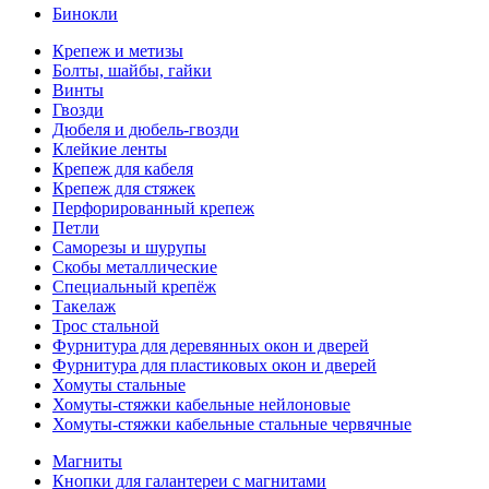
Бинокли
Крепеж и метизы
Болты, шайбы, гайки
Винты
Гвозди
Дюбеля и дюбель-гвозди
Клейкие ленты
Крепеж для кабеля
Крепеж для стяжек
Перфорированный крепеж
Петли
Саморезы и шурупы
Скобы металлические
Специальный крепёж
Такелаж
Трос стальной
Фурнитура для деревянных окон и дверей
Фурнитура для пластиковых окон и дверей
Хомуты стальные
Хомуты-стяжки кабельные нейлоновые
Хомуты-стяжки кабельные стальные червячные
Магниты
Кнопки для галантереи с магнитами