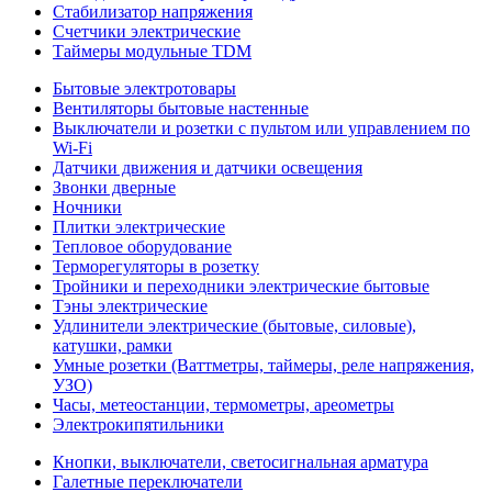
Стабилизатор напряжения
Счетчики электрические
Таймеры модульные TDM
Бытовые электротовары
Вентиляторы бытовые настенные
Выключатели и розетки с пультом или управлением по
Wi-Fi
Датчики движения и датчики освещения
Звонки дверные
Ночники
Плитки электрические
Тепловое оборудование
Терморегуляторы в розетку
Тройники и переходники электрические бытовые
Тэны электрические
Удлинители электрические (бытовые, силовые),
катушки, рамки
Умные розетки (Ваттметры, таймеры, реле напряжения,
УЗО)
Часы, метеостанции, термометры, ареометры
Электрокипятильники
Кнопки, выключатели, светосигнальная арматура
Галетные переключатели