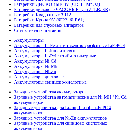
Батарейки ДИСКОВЫЕ 3V (CR, Li-MnO2)
Батарейки дисковые ЧАСОВЫЕ 1,55V (LR, SR)
Батарейки Квадратные 3R12
Батарейки Крона 9V (6F22, 6LR61)
Батарейки для слуховых аппаратов
Спецэлементы питания
Аккумуляторы
Аккумуляторы Li-Fe литий-железо-фосфатные LiFePO4
Аккумуляторы Li-ion литиевые
Аккумуляторы Li-Pol литий-полимерные
Аккумуляторы Ni-Cd
Аккумуляторы Ni-Mh
Аккумуляторы Ni-Zn
Аккумуляторы дисковые
Аккумуляторы свинцово-кислотные
Зарядные устройства аккумуляторов
Зарядные устройства автоматические для Ni-MH / Ni-Cd
аккумуляторов
Зарядные устройства для Li-ion, Li-pol, Li-FePO4
аккумуляторов
Зарядные устройства для Ni-Zn аккумуляторов
Зарядные устройства для свинцово-кислотных
аккумуляторов