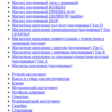
Магнит неодимовый диск с зенковкой
Магнит неодимовый КОЛЬЦО
Магнит неодимовый ПРИЗМА (куб)
Магнит неодимовый ЦИЛИНДР (шайба)
Магнит неодимовый ШАР
Магнитное крепление под болт (неодимовые) Тип D
Магнитное крепление прорезиненное (неодимовые) Тип
CP/HP/KP
Магнитное крепление прямоугольник с отверстием и
зенковкой (неодим)
Магнитное крепление с винтом (неодимовые) Тип С
Магнитное крепление с крючком (неодимовые) Тип Е
Магнитное крепление со сквозным отверстием круглый
(неодимовые) Тип А
Магниты поисковые (неодимовые)
Ручной инструмент
Боксы и сумки для инструментов
Ключи
Медицинский инструмент
Надфили алмазные
Отвертки
Резьбонарезной инструмент
Скребки
Стеклорезы