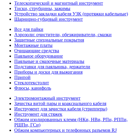
Телескопический и магнитный инструмент
Тиски, струбцины, зажимы
Устройство закладки кабеля УЗК (протяжки кабельные)
Шарнирно-губцевый инструмент
Все для пайки
Аэрозоли: очистители, обезжириватели, смазки
Защитные специальные покрытия
Монтажные платы
Очищающие средства
Паяльное оборудование
Паяльные и смазочные материалы
Подставки для паяльника, держатели
Приборы и доски для выжигания
Припой
Стеклотекстолит
Флюсы, канифоль
Электромонтажный инструмент
Зачистка витой пары и коаксиального кабеля
Инструмент для зачистки кабеля (стрипперы)
Инструмент для стяжек
Обжим изолированных клемм (НКи, НВи, РПи, РППи,
РШПи, ГСи)
Обжим компьютерных и телефонных разъемов RJ