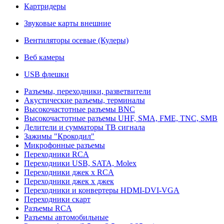
Картридеры
Звуковые карты внешние
Вентиляторы осевые (Кулеры)
Веб камеры
USB флешки
Разъемы, переходники, разветвители
Акустические разъемы, терминалы
Высокочастотные разъемы BNC
Высокочастотные разъемы UHF, SMA, FME, TNC, SMB
Делители и сумматоры ТВ сигнала
Зажимы "Крокодил"
Микрофонные разъемы
Переходники RCA
Переходники USB, SATA, Molex
Переходники джек х RCA
Переходники джек х джек
Переходники и конвертеры HDMI-DVI-VGA
Переходники скарт
Разъемы RCA
Разъемы автомобильные