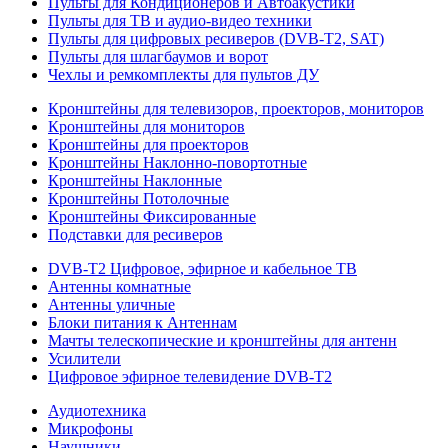
Пульты для Кондиционеров и Автоакустики
Пульты для ТВ и аудио-видео техники
Пульты для цифровых ресиверов (DVB-T2, SAT)
Пульты для шлагбаумов и ворот
Чехлы и ремкомплекты для пультов ДУ
Кронштейны для телевизоров, проекторов, мониторов
Кронштейны для мониторов
Кронштейны для проекторов
Кронштейны Наклонно-повортотные
Кронштейны Наклонные
Кронштейны Потолочные
Кронштейны Фиксированные
Подставки для ресиверов
DVB-T2 Цифровое, эфирное и кабельное ТВ
Антенны комнатные
Антенны уличные
Блоки питания к Антеннам
Мачты телескопические и кронштейны для антенн
Усилители
Цифровое эфирное телевидение DVB-Т2
Аудиотехника
Микрофоны
Наушники