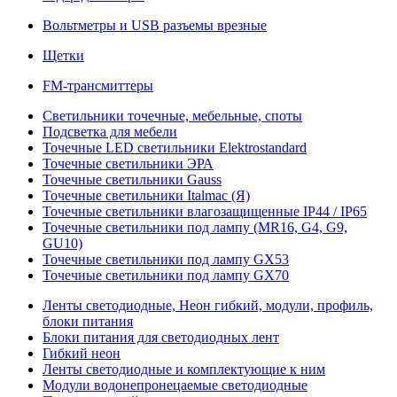
Вольтметры и USB разъемы врезные
Щетки
FM-трансмиттеры
Светильники точечные, мебельные, споты
Подсветка для мебели
Точечные LED светильники Elektrostandard
Точечные светильники ЭРА
Точечные светильники Gauss
Точечные светильники Italmac (Я)
Точечные светильники влагозащищенные IP44 / IP65
Точечные светильники под лампу (MR16, G4, G9,
GU10)
Точечные светильники под лампу GX53
Точечные светильники под лампу GX70
Ленты светодиодные, Неон гибкий, модули, профиль,
блоки питания
Блоки питания для светодиодных лент
Гибкий неон
Ленты светодиодные и комплектующие к ним
Модули водонепронецаемые светодиодные