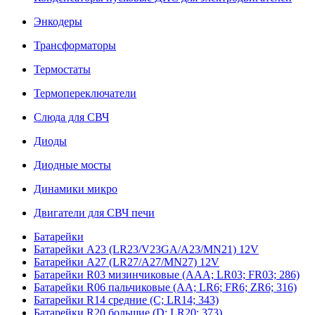
Энкодеры
Трансформаторы
Термостаты
Термопереключатели
Слюда для СВЧ
Диоды
Диодные мосты
Динамики микро
Двигатели для СВЧ печи
Батарейки
Батарейки A23 (LR23/V23GA/A23/MN21) 12V
Батарейки A27 (LR27/A27/MN27) 12V
Батарейки R03 мизинчиковые (AAA; LR03; FR03; 286)
Батарейки R06 пальчиковые (AA; LR6; FR6; ZR6; 316)
Батарейки R14 средние (C; LR14; 343)
Батарейки R20 большие (D; LR20; 373)