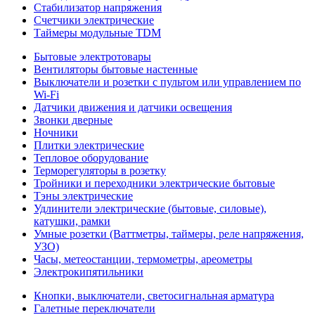
Стабилизатор напряжения
Счетчики электрические
Таймеры модульные TDM
Бытовые электротовары
Вентиляторы бытовые настенные
Выключатели и розетки с пультом или управлением по
Wi-Fi
Датчики движения и датчики освещения
Звонки дверные
Ночники
Плитки электрические
Тепловое оборудование
Терморегуляторы в розетку
Тройники и переходники электрические бытовые
Тэны электрические
Удлинители электрические (бытовые, силовые),
катушки, рамки
Умные розетки (Ваттметры, таймеры, реле напряжения,
УЗО)
Часы, метеостанции, термометры, ареометры
Электрокипятильники
Кнопки, выключатели, светосигнальная арматура
Галетные переключатели