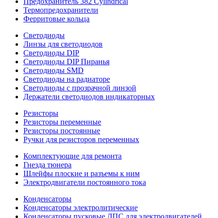
Предохранитель 382 Cylindrical
Термопредохранители
Ферритовые кольца
Светодиоды
Линзы для светодиодов
Светодиоды DIP
Светодиоды DIP Пиранья
Светодиоды SMD
Светодиоды на радиаторе
Светодиоды с прозрачной линзой
Держатели светодиодов индикаторных
Резисторы
Резисторы переменные
Резисторы постоянные
Ручки для резисторов переменных
Комплектующие для ремонта
Гнезда тюнера
Шлейфы плоские и разъемы к ним
Электродвигатели постоянного тока
Конденсаторы
Конденсаторы электролитические
Конденсаторы пусковые ДПС для электродвигателей