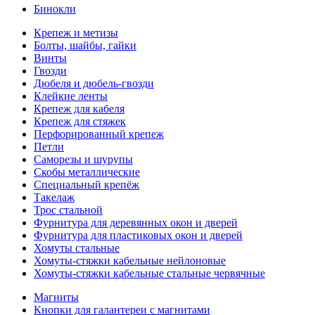
Бинокли
Крепеж и метизы
Болты, шайбы, гайки
Винты
Гвозди
Дюбеля и дюбель-гвозди
Клейкие ленты
Крепеж для кабеля
Крепеж для стяжек
Перфорированный крепеж
Петли
Саморезы и шурупы
Скобы металлические
Специальный крепёж
Такелаж
Трос стальной
Фурнитура для деревянных окон и дверей
Фурнитура для пластиковых окон и дверей
Хомуты стальные
Хомуты-стяжки кабельные нейлоновые
Хомуты-стяжки кабельные стальные червячные
Магниты
Кнопки для галантереи с магнитами