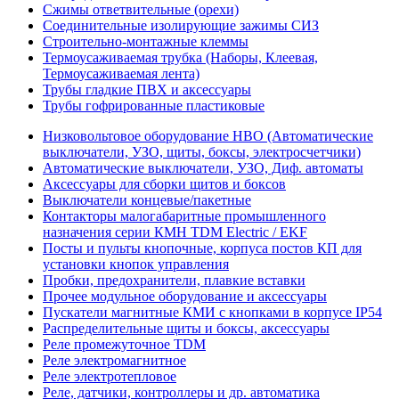
Сжимы ответвительные (орехи)
Соединительные изолирующие зажимы СИЗ
Строительно-монтажные клеммы
Термоусаживаемая трубка (Наборы, Клеевая,
Термоусаживаемая лента)
Трубы гладкие ПВХ и аксессуары
Трубы гофрированные пластиковые
Низковольтовое оборудование НВО (Автоматические
выключатели, УЗО, щиты, боксы, электросчетчики)
Автоматические выключатели, УЗО, Диф. автоматы
Аксессуары для сборки щитов и боксов
Выключатели концевые/пакетные
Контакторы малогабаритные промышленного
назначения серии КМН TDM Electric / EKF
Посты и пульты кнопочные, корпуса постов КП для
установки кнопок управления
Пробки, предохранители, плавкие вставки
Прочее модульное оборудование и аксессуары
Пускатели магнитные КМИ с кнопками в корпусе IP54
Распределительные щиты и боксы, аксессуары
Реле промежуточное TDM
Реле электромагнитное
Реле электротепловое
Реле, датчики, контроллеры и др. автоматика