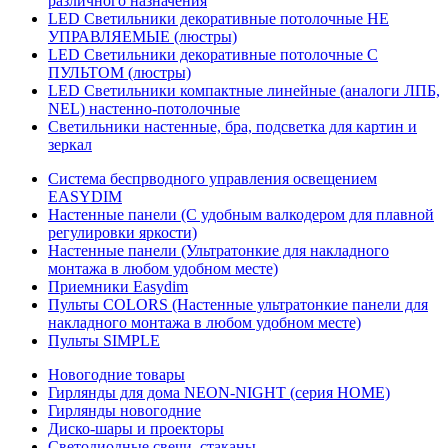
различного назначения
LED Светильники декоративные потолочные НЕ
УПРАВЛЯЕМЫЕ (люстры)
LED Светильники декоративные потолочные С
ПУЛЬТОМ (люстры)
LED Светильники компактные линейные (аналоги ЛПБ,
NEL) настенно-потолочные
Светильники настенные, бра, подсветка для картин и
зеркал
Система беспрводного управления освещением
EASYDIM
Настенные панели (С удобным валкодером для плавной
регулировки яркости)
Настенные панели (Ультратонкие для накладного
монтажа в любом удобном месте)
Приемники Easydim
Пульты COLORS (Настенные ультратонкие панели для
накладного монтажа в любом удобном месте)
Пульты SIMPLE
Новогодние товары
Гирлянды для дома NEON-NIGHT (серия HOME)
Гирлянды новогодние
Диско-шары и проекторы
Светодиодные свечи, стаканы