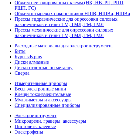
Обжим неизолированных клемм (НК, НВ, РП, РПП,
РШП, ГС)
Обжим штыревых наконечников НШВ, НШВи, НШВи
Прессы гидравлические для опрессовки силовых
наконечников и гильз ТМ, ТМЛ, ГМ, ГМЛ
Прессы механические для опрессовки силовых
наконечников и гильз ТМ, ТМЛ, ГМ, ГМЛ
Расходные материалы для электроинструмента
Биты
Буры sds plus
Диски алмазные
Диски отрезные по металлу
Сверла
Измерительные приборы
Весы электронные мини
Клещи токоизмерительные
Мультиметры и аксессуары
Специализированные приборы
Электроинструмент
Микродрели, граверы, аксессуары
Пистолеты клеевые
Электрофены