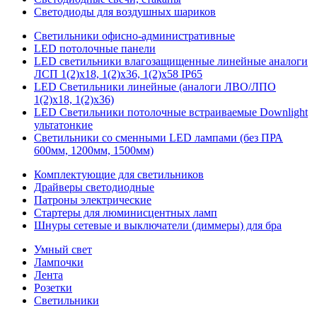
Светодиоды для воздушных шариков
Светильники офисно-административные
LED потолочные панели
LED светильники влагозащищенные линейные аналоги
ЛСП 1(2)х18, 1(2)х36, 1(2)х58 IP65
LED Светильники линейные (аналоги ЛВО/ЛПО
1(2)х18, 1(2)х36)
LED Светильники потолочные встраиваемые Downlight
ультатонкие
Светильники со сменными LED лампами (без ПРА
600мм, 1200мм, 1500мм)
Комплектующие для светильников
Драйверы светодиодные
Патроны электрические
Стартеры для люминисцентных ламп
Шнуры сетевые и выключатели (диммеры) для бра
Умный свет
Лампочки
Лента
Розетки
Светильники