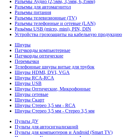
Разъемы Аудио (2,5мм, 3,5мм, 6,35мм)
Разъемы для автомагнитол
Разъемы питания
Разъемы телевизионные (TV)
Разъемы телефонные и сетевые (LAN)
Разьёмы USB (micro, mini), PIN, DIN
Устройства грозозащиты на кабельную продукцию
Шнуры
Патчкорды компьютерные
Патчкорды оптические
Перемычки
Телефонные шнуры витые для трубок
Шнуры HDMI, DVI, VGA
Шнуры RCA-RCA
Шнуры USB
Шнуры Оптические, Микрофонные
Шнуры сетевые
Шнуры Скарт
Шнуры Стерео 3,5 мм - RCA
Шнуры Стерео 3,5 мм - Стерео 3,5 мм
Пульты ДУ
Пульты для автосигнализаций
Пульты для компьютеров и Android (Smart TV)