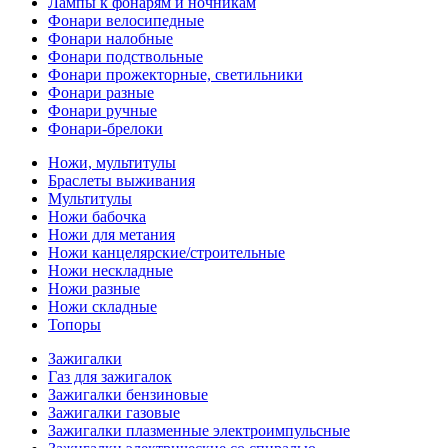
Лампы к фонарям и ночникам
Фонари велосипедные
Фонари налобные
Фонари подствольные
Фонари прожекторные, светильники
Фонари разные
Фонари ручные
Фонари-брелоки
Ножи, мультитулы
Браслеты выживания
Мультитулы
Ножи бабочка
Ножи для метания
Ножи канцелярские/строительные
Ножи нескладные
Ножи разные
Ножи складные
Топоры
Зажигалки
Газ для зажигалок
Зажигалки бензиновые
Зажигалки газовые
Зажигалки плазменные электроимпульсные