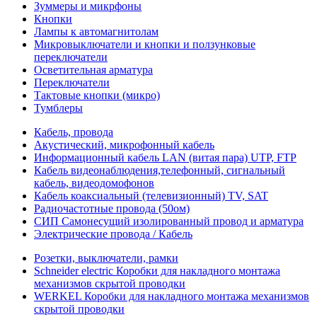
Зуммеры и микрфоны
Кнопки
Лампы к автомагнитолам
Микровыключатели и кнопки и ползунковые
переключатели
Осветительная арматура
Переключатели
Тактовые кнопки (микро)
Тумблеры
Кабель, провода
Акустический, микрофонный кабель
Информационный кабель LAN (витая пара) UTP, FTP
Кабель видеонаблюдения,телефонный, сигнальный
кабель, видеодомофонов
Кабель коаксиальный (телевизионный) TV, SAT
Радиочастотные провода (50ом)
СИП Самонесущий изолированный провод и арматура
Электрические провода / Кабель
Розетки, выключатели, рамки
Schneider electric Коробки для накладного монтажа
механизмов скрытой проводки
WERKEL Коробки для накладного монтажа механизмов
скрытой проводки