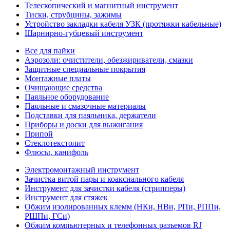
Телескопический и магнитный инструмент
Тиски, струбцины, зажимы
Устройство закладки кабеля УЗК (протяжки кабельные)
Шарнирно-губцевый инструмент
Все для пайки
Аэрозоли: очистители, обезжириватели, смазки
Защитные специальные покрытия
Монтажные платы
Очищающие средства
Паяльное оборудование
Паяльные и смазочные материалы
Подставки для паяльника, держатели
Приборы и доски для выжигания
Припой
Стеклотекстолит
Флюсы, канифоль
Электромонтажный инструмент
Зачистка витой пары и коаксиального кабеля
Инструмент для зачистки кабеля (стрипперы)
Инструмент для стяжек
Обжим изолированных клемм (НКи, НВи, РПи, РППи,
РШПи, ГСи)
Обжим компьютерных и телефонных разъемов RJ