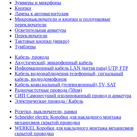
Зуммеры и микрфоны
Кнопки
Лампы к автомагнитолам
Микровыключатели и кнопки и ползунковые
переключатели
Осветительная арматура
Переключатели
Тактовые кнопки (микро)
Тумблеры
Кабель, провода
Акустический, микрофонный кабель
Информационный кабель LAN (витая пара) UTP, FTP
Кабель видеонаблюдения,телефонный, сигнальный
кабель, видеодомофонов
Кабель коаксиальный (телевизионный) TV, SAT
Радиочастотные провода (50ом)
СИП Самонесущий изолированный провод и арматура
Электрические провода / Кабель
Розетки, выключатели, рамки
Schneider electric Коробки для накладного монтажа
механизмов скрытой проводки
WERKEL Коробки для накладного монтажа механизмов
скрытой проводки