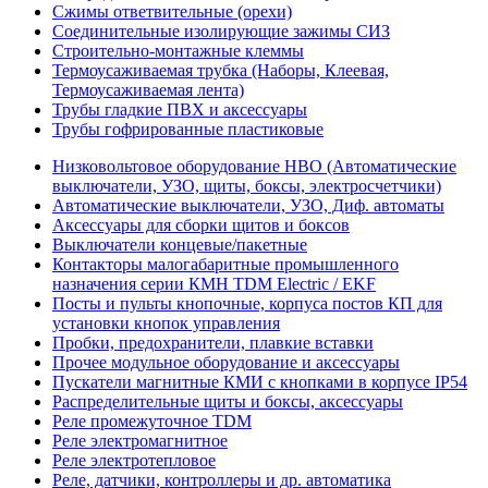
Сжимы ответвительные (орехи)
Соединительные изолирующие зажимы СИЗ
Строительно-монтажные клеммы
Термоусаживаемая трубка (Наборы, Клеевая,
Термоусаживаемая лента)
Трубы гладкие ПВХ и аксессуары
Трубы гофрированные пластиковые
Низковольтовое оборудование НВО (Автоматические
выключатели, УЗО, щиты, боксы, электросчетчики)
Автоматические выключатели, УЗО, Диф. автоматы
Аксессуары для сборки щитов и боксов
Выключатели концевые/пакетные
Контакторы малогабаритные промышленного
назначения серии КМН TDM Electric / EKF
Посты и пульты кнопочные, корпуса постов КП для
установки кнопок управления
Пробки, предохранители, плавкие вставки
Прочее модульное оборудование и аксессуары
Пускатели магнитные КМИ с кнопками в корпусе IP54
Распределительные щиты и боксы, аксессуары
Реле промежуточное TDM
Реле электромагнитное
Реле электротепловое
Реле, датчики, контроллеры и др. автоматика