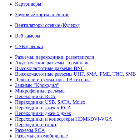
Картридеры
Звуковые карты внешние
Вентиляторы осевые (Кулеры)
Веб камеры
USB флешки
Разъемы, переходники, разветвители
Акустические разъемы, терминалы
Высокочастотные разъемы BNC
Высокочастотные разъемы UHF, SMA, FME, TNC, SMB
Делители и сумматоры ТВ сигнала
Зажимы "Крокодил"
Микрофонные разъемы
Переходники RCA
Переходники USB, SATA, Molex
Переходники джек х RCA
Переходники джек х джек
Переходники и конвертеры HDMI-DVI-VGA
Переходники скарт
Разъемы RCA
Разъемы автомобильные