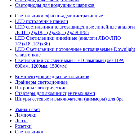
Светодиоды для воздушных шариков
Светильники офисно-административные
LED потолочные панели
LED светильники влагозащищенные линейные аналоги
ЛСП 1(2)х18, 1(2)х36, 1(2)х58 IP65
LED Светильники линейные (аналоги ЛВО/ЛПО
1(2)х18, 1(2)х36)
LED Светильники потолочные встраиваемые Downlight
ультатонкие
Светильники со сменными LED лампами (без ПРА
600мм, 1200мм, 1500мм)
Комплектующие для светильников
Драйверы светодиодные
Патроны электрические
Стартеры для люминисцентных ламп
Шнуры сетевые и выключатели (диммеры) для бра
Умный свет
Лампочки
Лента
Розетки
Светильники