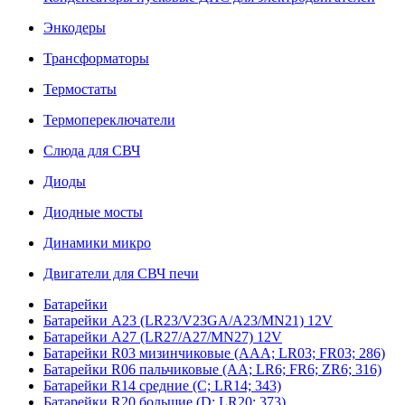
Энкодеры
Трансформаторы
Термостаты
Термопереключатели
Слюда для СВЧ
Диоды
Диодные мосты
Динамики микро
Двигатели для СВЧ печи
Батарейки
Батарейки A23 (LR23/V23GA/A23/MN21) 12V
Батарейки A27 (LR27/A27/MN27) 12V
Батарейки R03 мизинчиковые (AAA; LR03; FR03; 286)
Батарейки R06 пальчиковые (AA; LR6; FR6; ZR6; 316)
Батарейки R14 средние (C; LR14; 343)
Батарейки R20 большие (D; LR20; 373)