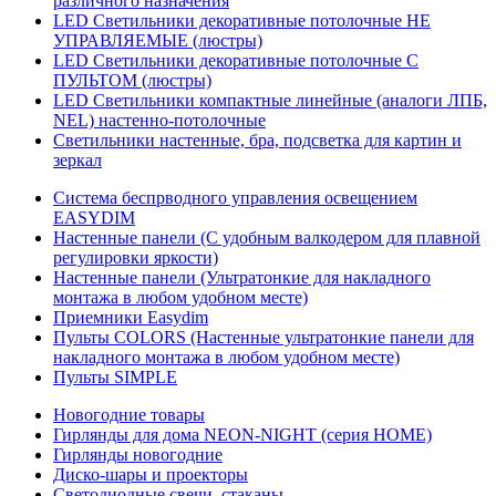
различного назначения
LED Светильники декоративные потолочные НЕ
УПРАВЛЯЕМЫЕ (люстры)
LED Светильники декоративные потолочные С
ПУЛЬТОМ (люстры)
LED Светильники компактные линейные (аналоги ЛПБ,
NEL) настенно-потолочные
Светильники настенные, бра, подсветка для картин и
зеркал
Система беспрводного управления освещением
EASYDIM
Настенные панели (С удобным валкодером для плавной
регулировки яркости)
Настенные панели (Ультратонкие для накладного
монтажа в любом удобном месте)
Приемники Easydim
Пульты COLORS (Настенные ультратонкие панели для
накладного монтажа в любом удобном месте)
Пульты SIMPLE
Новогодние товары
Гирлянды для дома NEON-NIGHT (серия HOME)
Гирлянды новогодние
Диско-шары и проекторы
Светодиодные свечи, стаканы