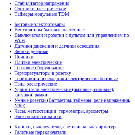
Стабилизатор напряжения
Счетчики электрические
Таймеры модульные TDM
Бытовые электротовары
Вентиляторы бытовые настенные
Выключатели и розетки с пультом или управлением по
Wi-Fi
Датчики движения и датчики освещения
Звонки дверные
Ночники
Плитки электрические
Тепловое оборудование
Терморегуляторы в розетку
Тройники и переходники электрические бытовые
Тэны электрические
Удлинители электрические (бытовые, силовые),
катушки, рамки
Умные розетки (Ваттметры, таймеры, реле напряжения,
УЗО)
Часы, метеостанции, термометры, ареометры
Электрокипятильники
Кнопки, выключатели, светосигнальная арматура
Галетные переключатели