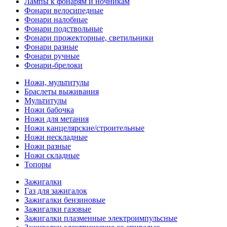
Лампы к фонарям и ночникам
Фонари велосипедные
Фонари налобные
Фонари подствольные
Фонари прожекторные, светильники
Фонари разные
Фонари ручные
Фонари-брелоки
Ножи, мультитулы
Браслеты выживания
Мультитулы
Ножи бабочка
Ножи для метания
Ножи канцелярские/строительные
Ножи нескладные
Ножи разные
Ножи складные
Топоры
Зажигалки
Газ для зажигалок
Зажигалки бензиновые
Зажигалки газовые
Зажигалки плазменные электроимпульсные