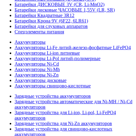
Батарейки ДИСКОВЫЕ 3V (CR, Li-MnO2)
Батарейки дисковые ЧАСОВЫЕ 1,55V (LR, SR)
Батарейки Квадратные 3R12
Батарейки Крона 9V (6F22, 6LR61)
Батарейки для слуховых аппаратов
Спецэлементы питания
Аккумуляторы
Аккумуляторы Li-Fe литий-железо-фосфатные LiFePO4
Аккумуляторы Li-ion литиевые
Аккумуляторы Li-Pol литий-полимерные
Аккумуляторы Ni-Cd
Аккумуляторы Ni-Mh
Аккумуляторы Ni-Zn
Аккумуляторы дисковые
Аккумуляторы свинцово-кислотные
Зарядные устройства аккумуляторов
Зарядные устройства автоматические для Ni-MH / Ni-Cd
аккумуляторов
Зарядные устройства для Li-ion, Li-pol, Li-FePO4
аккумуляторов
Зарядные устройства для Ni-Zn аккумуляторов
Зарядные устройства для свинцово-кислотных
аккумуляторов