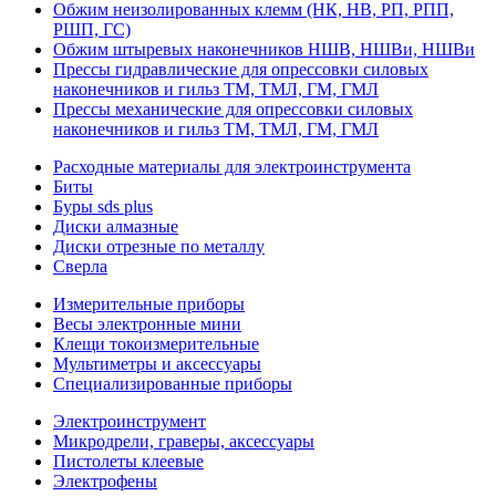
Обжим неизолированных клемм (НК, НВ, РП, РПП,
РШП, ГС)
Обжим штыревых наконечников НШВ, НШВи, НШВи
Прессы гидравлические для опрессовки силовых
наконечников и гильз ТМ, ТМЛ, ГМ, ГМЛ
Прессы механические для опрессовки силовых
наконечников и гильз ТМ, ТМЛ, ГМ, ГМЛ
Расходные материалы для электроинструмента
Биты
Буры sds plus
Диски алмазные
Диски отрезные по металлу
Сверла
Измерительные приборы
Весы электронные мини
Клещи токоизмерительные
Мультиметры и аксессуары
Специализированные приборы
Электроинструмент
Микродрели, граверы, аксессуары
Пистолеты клеевые
Электрофены