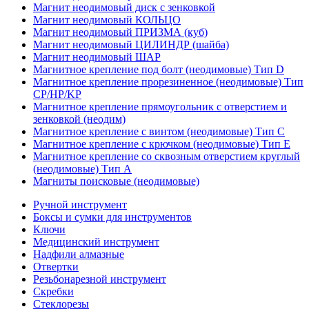
Магнит неодимовый диск с зенковкой
Магнит неодимовый КОЛЬЦО
Магнит неодимовый ПРИЗМА (куб)
Магнит неодимовый ЦИЛИНДР (шайба)
Магнит неодимовый ШАР
Магнитное крепление под болт (неодимовые) Тип D
Магнитное крепление прорезиненное (неодимовые) Тип
CP/HP/KP
Магнитное крепление прямоугольник с отверстием и
зенковкой (неодим)
Магнитное крепление с винтом (неодимовые) Тип С
Магнитное крепление с крючком (неодимовые) Тип Е
Магнитное крепление со сквозным отверстием круглый
(неодимовые) Тип А
Магниты поисковые (неодимовые)
Ручной инструмент
Боксы и сумки для инструментов
Ключи
Медицинский инструмент
Надфили алмазные
Отвертки
Резьбонарезной инструмент
Скребки
Стеклорезы