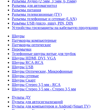
Разъемы Аудио (2,5мм, 3,5мм, 6,35мм)
Разъемы для автомагнитол
Разъемы питания
Разъемы телевизионные (TV)
Разъемы телефонные и сетевые (LAN)
Разьёмы USB (micro, mini), PIN, DIN
Устройства грозозащиты на кабельную продукцию
Шнуры
Патчкорды компьютерные
Патчкорды оптические
Перемычки
Телефонные шнуры витые для трубок
Шнуры HDMI, DVI, VGA
Шнуры RCA-RCA
Шнуры USB
Шнуры Оптические, Микрофонные
Шнуры сетевые
Шнуры Скарт
Шнуры Стерео 3,5 мм - RCA
Шнуры Стерео 3,5 мм - Стерео 3,5 мм
Пульты ДУ
Пульты для автосигнализаций
Пульты для компьютеров и Android (Smart TV)