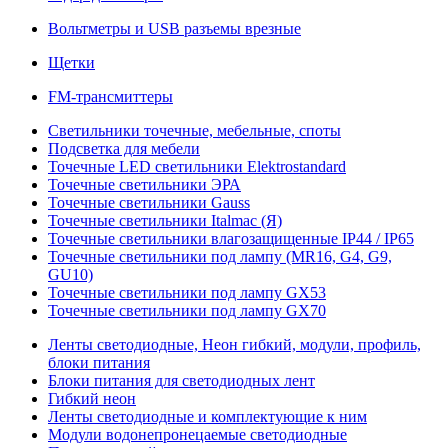
Вольтметры и USB разъемы врезные
Щетки
FM-трансмиттеры
Светильники точечные, мебельные, споты
Подсветка для мебели
Точечные LED светильники Elektrostandard
Точечные светильники ЭРА
Точечные светильники Gauss
Точечные светильники Italmac (Я)
Точечные светильники влагозащищенные IP44 / IP65
Точечные светильники под лампу (MR16, G4, G9,
GU10)
Точечные светильники под лампу GX53
Точечные светильники под лампу GX70
Ленты светодиодные, Неон гибкий, модули, профиль,
блоки питания
Блоки питания для светодиодных лент
Гибкий неон
Ленты светодиодные и комплектующие к ним
Модули водонепронецаемые светодиодные