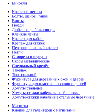
Бинокли
Крепеж и метизы
Болты, шайбы, гайки
Винты
Гвозди
Дюбеля и дюбель-гвозди
Клейкие ленты
Крепеж для кабеля
Крепеж для стяжек
Перфорированный крепеж
Петли
Саморезы и шурупы
Скобы металлические
Специальный крепёж
Такелаж
Трос стальной
Фурнитура для деревянных окон и дверей
Фурнитура для пластиковых окон и дверей
Хомуты стальные
Хомуты-стяжки кабельные нейлоновые
Хомуты-стяжки кабельные стальные червячные
Магниты
Кнопки для галантереи с магнитами