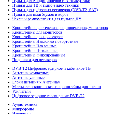
Пульты для Кондиционеров и Автоакустики
Пульты для ТВ и аудио-видео техники
Пульты для цифровых ресиверов (DVB-T2, SAT)
Пульты для шлагбаумов и ворот
Чехлы и ремкомплекты для пультов ДУ
Кронштейны для телевизоров, проекторов, мониторов
Кронштейны для мониторов
Кронштейны для проекторов
Кронштейны Наклонно-повортотные
Кронштейны Наклонные
Кронштейны Потолочные
Кронштейны Фиксированные
Подставки для ресиверов
DVB-T2 Цифровое, эфирное и кабельное ТВ
Антенны комнатные
Антенны уличные
Блоки питания к Антеннам
Мачты телескопические и кронштейны для антенн
Усилители
Цифровое эфирное телевидение DVB-Т2
Аудиотехника
Микрофоны
Наушники