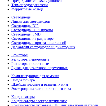
Предохранитель 382 Cylindrical
Термопредохранители
Ферритовые кольца
Светодиоды
Линзы для светодиодов
Светодиоды DIP
Светодиоды DIP Пиранья
Светодиоды SMD
Светодиоды на радиаторе
Светодиоды с прозрачной линзой
Держатели светодиодов индикаторных
Резисторы
Резисторы переменные
Резисторы постоянные
Ручки для резисторов переменных
Комплектующие для ремонта
Гнезда тюнера
Шлейфы плоские и разъемы к ним
Электродвигатели постоянного тока
Конденсаторы
Конденсаторы электролитические
Конденсаторы пусковые ДПС для электродвигателей