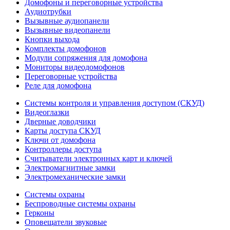
Домофоны и переговорные устройства
Аудиотрубки
Вызывные аудиопанели
Вызывные видеопанели
Кнопки выхода
Комплекты домофонов
Модули сопряжения для домофона
Мониторы видеодомофонов
Переговорные устройства
Реле для домофона
Системы контроля и управления доступом (СКУД)
Видеоглазки
Дверные доводчики
Карты доступа СКУД
Ключи от домофона
Контроллеры доступа
Считыватели электронных карт и ключей
Электромагнитные замки
Электромеханические замки
Системы охраны
Беспроводные системы охраны
Герконы
Оповещатели звуковые