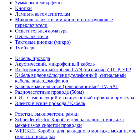
Зуммеры и микрфоны
Кнопки
Лампы к автомагнитолам
Микровыключатели и кнопки и ползунковые
переключатели
Осветительная арматура
Переключатели
Тактовые кнопки (микро)
Тумблеры
Кабель, провода
Акустический, микрофонный кабель
Информационный кабель LAN (витая пара) UTP, FTP
Кабель видеонаблюдения,телефонный, сигнальный
кабель, видеодомофонов
Кабель коаксиальный (телевизионный) TV, SAT
Радиочастотные провода (50ом)
СИП Самонесущий изолированный провод и арматура
Электрические провода / Кабель
Розетки, выключатели, рамки
Schneider electric Коробки для накладного монтажа
механизмов скрытой проводки
WERKEL Коробки для накладного монтажа механизмов
скрытой проводки