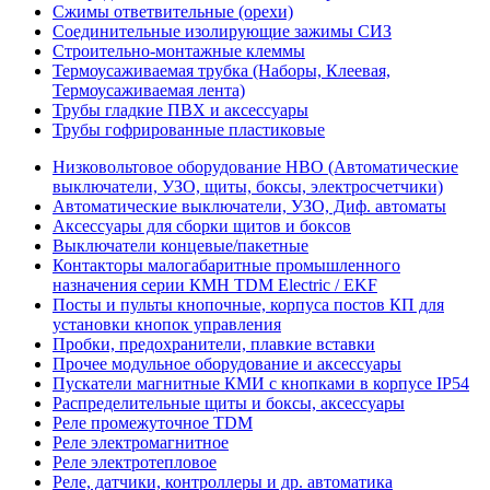
Сжимы ответвительные (орехи)
Соединительные изолирующие зажимы СИЗ
Строительно-монтажные клеммы
Термоусаживаемая трубка (Наборы, Клеевая,
Термоусаживаемая лента)
Трубы гладкие ПВХ и аксессуары
Трубы гофрированные пластиковые
Низковольтовое оборудование НВО (Автоматические
выключатели, УЗО, щиты, боксы, электросчетчики)
Автоматические выключатели, УЗО, Диф. автоматы
Аксессуары для сборки щитов и боксов
Выключатели концевые/пакетные
Контакторы малогабаритные промышленного
назначения серии КМН TDM Electric / EKF
Посты и пульты кнопочные, корпуса постов КП для
установки кнопок управления
Пробки, предохранители, плавкие вставки
Прочее модульное оборудование и аксессуары
Пускатели магнитные КМИ с кнопками в корпусе IP54
Распределительные щиты и боксы, аксессуары
Реле промежуточное TDM
Реле электромагнитное
Реле электротепловое
Реле, датчики, контроллеры и др. автоматика