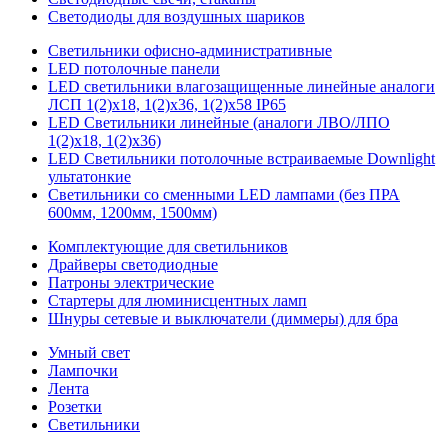
Светодиоды для воздушных шариков
Светильники офисно-административные
LED потолочные панели
LED светильники влагозащищенные линейные аналоги
ЛСП 1(2)х18, 1(2)х36, 1(2)х58 IP65
LED Светильники линейные (аналоги ЛВО/ЛПО
1(2)х18, 1(2)х36)
LED Светильники потолочные встраиваемые Downlight
ультатонкие
Светильники со сменными LED лампами (без ПРА
600мм, 1200мм, 1500мм)
Комплектующие для светильников
Драйверы светодиодные
Патроны электрические
Стартеры для люминисцентных ламп
Шнуры сетевые и выключатели (диммеры) для бра
Умный свет
Лампочки
Лента
Розетки
Светильники