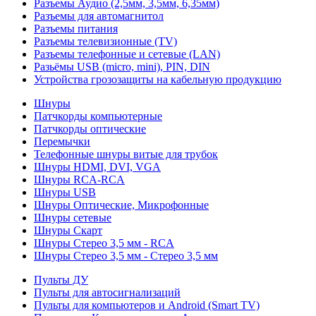
Разъемы Аудио (2,5мм, 3,5мм, 6,35мм)
Разъемы для автомагнитол
Разъемы питания
Разъемы телевизионные (TV)
Разъемы телефонные и сетевые (LAN)
Разьёмы USB (micro, mini), PIN, DIN
Устройства грозозащиты на кабельную продукцию
Шнуры
Патчкорды компьютерные
Патчкорды оптические
Перемычки
Телефонные шнуры витые для трубок
Шнуры HDMI, DVI, VGA
Шнуры RCA-RCA
Шнуры USB
Шнуры Оптические, Микрофонные
Шнуры сетевые
Шнуры Скарт
Шнуры Стерео 3,5 мм - RCA
Шнуры Стерео 3,5 мм - Стерео 3,5 мм
Пульты ДУ
Пульты для автосигнализаций
Пульты для компьютеров и Android (Smart TV)