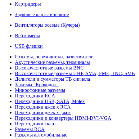
Картридеры
Звуковые карты внешние
Вентиляторы осевые (Кулеры)
Веб камеры
USB флешки
Разъемы, переходники, разветвители
Акустические разъемы, терминалы
Высокочастотные разъемы BNC
Высокочастотные разъемы UHF, SMA, FME, TNC, SMB
Делители и сумматоры ТВ сигнала
Зажимы "Крокодил"
Микрофонные разъемы
Переходники RCA
Переходники USB, SATA, Molex
Переходники джек х RCA
Переходники джек х джек
Переходники и конвертеры HDMI-DVI-VGA
Переходники скарт
Разъемы RCA
Разъемы автомобильные