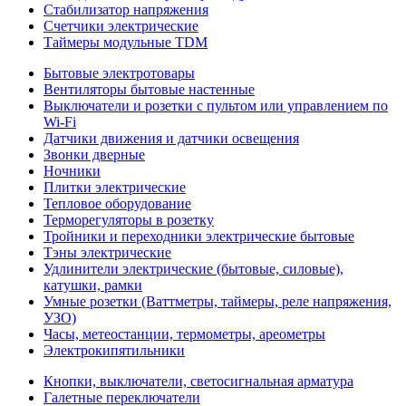
Стабилизатор напряжения
Счетчики электрические
Таймеры модульные TDM
Бытовые электротовары
Вентиляторы бытовые настенные
Выключатели и розетки с пультом или управлением по
Wi-Fi
Датчики движения и датчики освещения
Звонки дверные
Ночники
Плитки электрические
Тепловое оборудование
Терморегуляторы в розетку
Тройники и переходники электрические бытовые
Тэны электрические
Удлинители электрические (бытовые, силовые),
катушки, рамки
Умные розетки (Ваттметры, таймеры, реле напряжения,
УЗО)
Часы, метеостанции, термометры, ареометры
Электрокипятильники
Кнопки, выключатели, светосигнальная арматура
Галетные переключатели