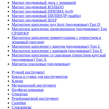
Магнит неодимовый диск с зенковкой
Магнит неодимовый КОЛЬЦО
Магнит неодимовый ПРИЗМА (куб)
Магнит неодимовый ЦИЛИНДР (шайба)
Магнит неодимовый ШАР
Магнитное крепление под болт (неодимовые) Тип D
Магнитное крепление прорезиненное (неодимовые) Тип
CP/HP/KP
Магнитное крепление прямоугольник с отверстием и
зенковкой (неодим)
Магнитное крепление с винтом (неодимовые) Тип С
Магнитное крепление с крючком (неодимовые) Тип Е
Магнитное крепление со сквозным отверстием круглый
(неодимовые) Тип А
Магниты поисковые (неодимовые)
Ручной инструмент
Боксы и сумки для инструментов
Ключи
Медицинский инструмент
Надфили алмазные
Отвертки
Резьбонарезной инструмент
Скребки
Стеклорезы