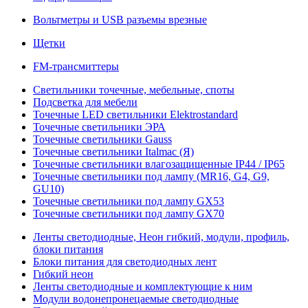
Вольтметры и USB разъемы врезные
Щетки
FM-трансмиттеры
Светильники точечные, мебельные, споты
Подсветка для мебели
Точечные LED светильники Elektrostandard
Точечные светильники ЭРА
Точечные светильники Gauss
Точечные светильники Italmac (Я)
Точечные светильники влагозащищенные IP44 / IP65
Точечные светильники под лампу (MR16, G4, G9,
GU10)
Точечные светильники под лампу GX53
Точечные светильники под лампу GX70
Ленты светодиодные, Неон гибкий, модули, профиль,
блоки питания
Блоки питания для светодиодных лент
Гибкий неон
Ленты светодиодные и комплектующие к ним
Модули водонепронецаемые светодиодные