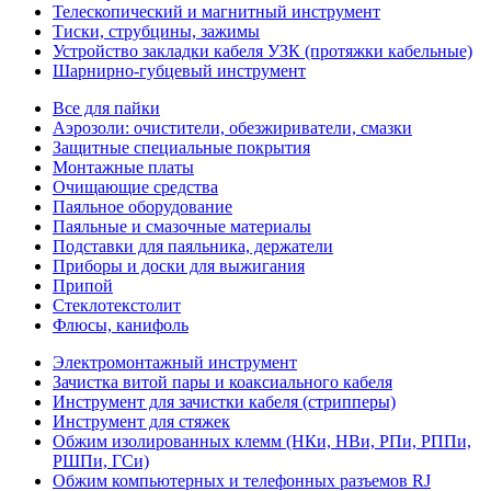
Телескопический и магнитный инструмент
Тиски, струбцины, зажимы
Устройство закладки кабеля УЗК (протяжки кабельные)
Шарнирно-губцевый инструмент
Все для пайки
Аэрозоли: очистители, обезжириватели, смазки
Защитные специальные покрытия
Монтажные платы
Очищающие средства
Паяльное оборудование
Паяльные и смазочные материалы
Подставки для паяльника, держатели
Приборы и доски для выжигания
Припой
Стеклотекстолит
Флюсы, канифоль
Электромонтажный инструмент
Зачистка витой пары и коаксиального кабеля
Инструмент для зачистки кабеля (стрипперы)
Инструмент для стяжек
Обжим изолированных клемм (НКи, НВи, РПи, РППи,
РШПи, ГСи)
Обжим компьютерных и телефонных разъемов RJ