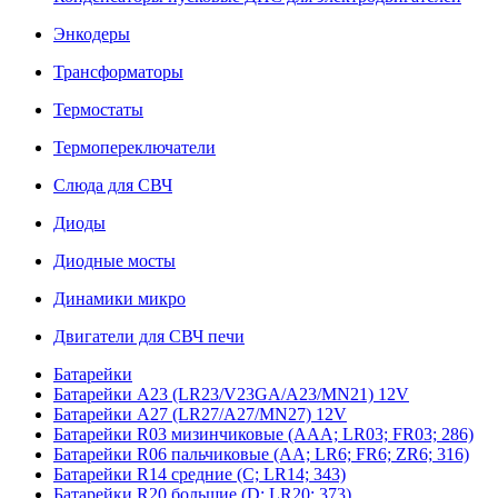
Энкодеры
Трансформаторы
Термостаты
Термопереключатели
Слюда для СВЧ
Диоды
Диодные мосты
Динамики микро
Двигатели для СВЧ печи
Батарейки
Батарейки A23 (LR23/V23GA/A23/MN21) 12V
Батарейки A27 (LR27/A27/MN27) 12V
Батарейки R03 мизинчиковые (AAA; LR03; FR03; 286)
Батарейки R06 пальчиковые (AA; LR6; FR6; ZR6; 316)
Батарейки R14 средние (C; LR14; 343)
Батарейки R20 большие (D; LR20; 373)