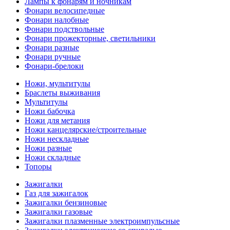
Лампы к фонарям и ночникам
Фонари велосипедные
Фонари налобные
Фонари подствольные
Фонари прожекторные, светильники
Фонари разные
Фонари ручные
Фонари-брелоки
Ножи, мультитулы
Браслеты выживания
Мультитулы
Ножи бабочка
Ножи для метания
Ножи канцелярские/строительные
Ножи нескладные
Ножи разные
Ножи складные
Топоры
Зажигалки
Газ для зажигалок
Зажигалки бензиновые
Зажигалки газовые
Зажигалки плазменные электроимпульсные