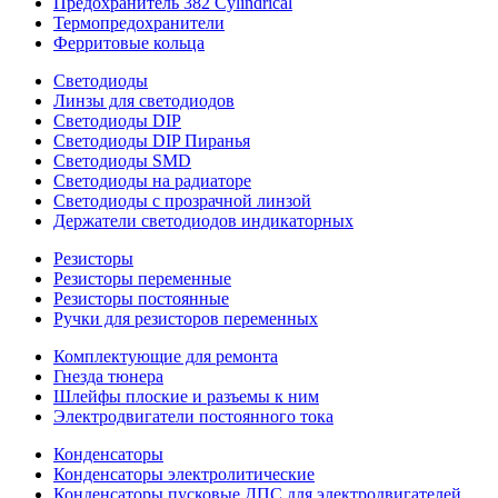
Предохранитель 382 Cylindrical
Термопредохранители
Ферритовые кольца
Светодиоды
Линзы для светодиодов
Светодиоды DIP
Светодиоды DIP Пиранья
Светодиоды SMD
Светодиоды на радиаторе
Светодиоды с прозрачной линзой
Держатели светодиодов индикаторных
Резисторы
Резисторы переменные
Резисторы постоянные
Ручки для резисторов переменных
Комплектующие для ремонта
Гнезда тюнера
Шлейфы плоские и разъемы к ним
Электродвигатели постоянного тока
Конденсаторы
Конденсаторы электролитические
Конденсаторы пусковые ДПС для электродвигателей