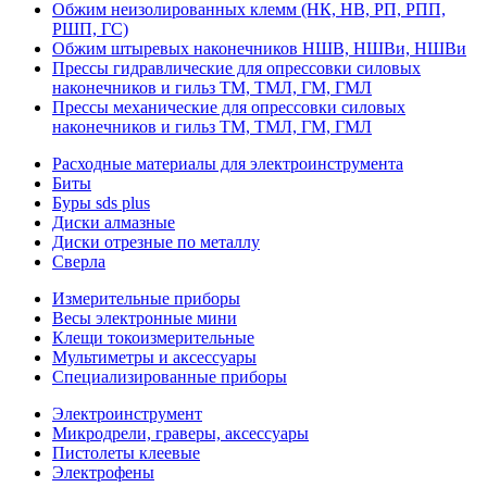
Обжим неизолированных клемм (НК, НВ, РП, РПП,
РШП, ГС)
Обжим штыревых наконечников НШВ, НШВи, НШВи
Прессы гидравлические для опрессовки силовых
наконечников и гильз ТМ, ТМЛ, ГМ, ГМЛ
Прессы механические для опрессовки силовых
наконечников и гильз ТМ, ТМЛ, ГМ, ГМЛ
Расходные материалы для электроинструмента
Биты
Буры sds plus
Диски алмазные
Диски отрезные по металлу
Сверла
Измерительные приборы
Весы электронные мини
Клещи токоизмерительные
Мультиметры и аксессуары
Специализированные приборы
Электроинструмент
Микродрели, граверы, аксессуары
Пистолеты клеевые
Электрофены