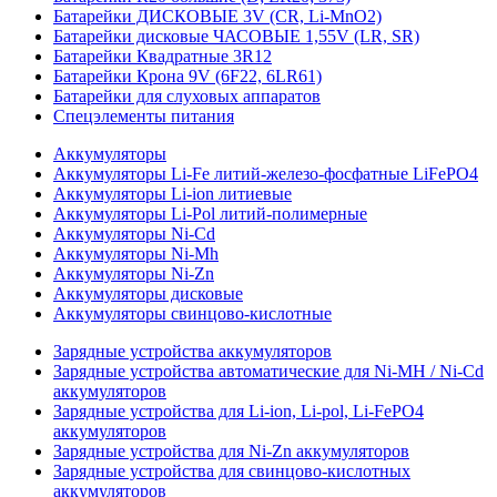
Батарейки ДИСКОВЫЕ 3V (CR, Li-MnO2)
Батарейки дисковые ЧАСОВЫЕ 1,55V (LR, SR)
Батарейки Квадратные 3R12
Батарейки Крона 9V (6F22, 6LR61)
Батарейки для слуховых аппаратов
Спецэлементы питания
Аккумуляторы
Аккумуляторы Li-Fe литий-железо-фосфатные LiFePO4
Аккумуляторы Li-ion литиевые
Аккумуляторы Li-Pol литий-полимерные
Аккумуляторы Ni-Cd
Аккумуляторы Ni-Mh
Аккумуляторы Ni-Zn
Аккумуляторы дисковые
Аккумуляторы свинцово-кислотные
Зарядные устройства аккумуляторов
Зарядные устройства автоматические для Ni-MH / Ni-Cd
аккумуляторов
Зарядные устройства для Li-ion, Li-pol, Li-FePO4
аккумуляторов
Зарядные устройства для Ni-Zn аккумуляторов
Зарядные устройства для свинцово-кислотных
аккумуляторов