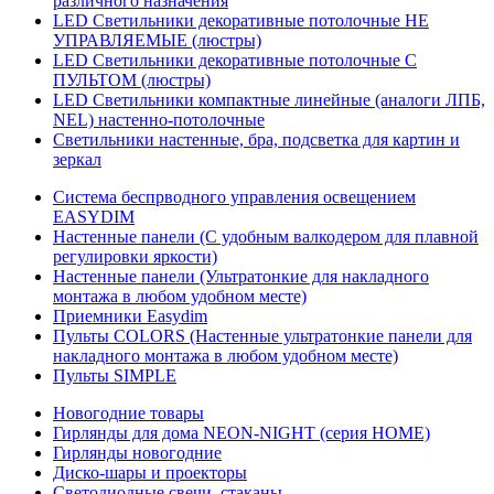
различного назначения
LED Светильники декоративные потолочные НЕ
УПРАВЛЯЕМЫЕ (люстры)
LED Светильники декоративные потолочные С
ПУЛЬТОМ (люстры)
LED Светильники компактные линейные (аналоги ЛПБ,
NEL) настенно-потолочные
Светильники настенные, бра, подсветка для картин и
зеркал
Система беспрводного управления освещением
EASYDIM
Настенные панели (С удобным валкодером для плавной
регулировки яркости)
Настенные панели (Ультратонкие для накладного
монтажа в любом удобном месте)
Приемники Easydim
Пульты COLORS (Настенные ультратонкие панели для
накладного монтажа в любом удобном месте)
Пульты SIMPLE
Новогодние товары
Гирлянды для дома NEON-NIGHT (серия HOME)
Гирлянды новогодние
Диско-шары и проекторы
Светодиодные свечи, стаканы