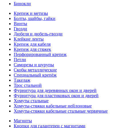
Бинокли
Крепеж и метизы
Болты, шайбы, гайки
Винты
Гвозди
Дюбеля и дюбель-гвозди
Клейкие ленты
Крепеж для кабеля
Крепеж для стяжек
Перфорированный крепеж
Петли
Саморезы и шурупы
Скобы металлические
Специальный крепёж
Такелаж
Трос стальной
Фурнитура для деревянных окон и дверей
Фурнитура для пластиковых окон и дверей
Хомуты стальные
Хомуты-стяжки кабельные нейлоновые
Хомуты-стяжки кабельные стальные червячные
Магниты
Кнопки для галантереи с магнитами