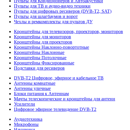
Пульты для Кондиционеров и Автоакустики
Пульты для ТВ и аудио-видео техники
Пульты для цифровых ресиверов (DVB-T2, SAT)
Пульты для шлагбаумов и ворот
Чехлы и ремкомплекты для пультов ДУ
Кронштейны для телевизоров, проекторов, мониторов
Кронштейны для мониторов
Кронштейны для проекторов
Кронштейны Наклонно-повортотные
Кронштейны Наклонные
Кронштейны Потолочные
Кронштейны Фиксированные
Подставки для ресиверов
DVB-T2 Цифровое, эфирное и кабельное ТВ
Антенны комнатные
Антенны уличные
Блоки питания к Антеннам
Мачты телескопические и кронштейны для антенн
Усилители
Цифровое эфирное телевидение DVB-Т2
Аудиотехника
Микрофоны
Наушники