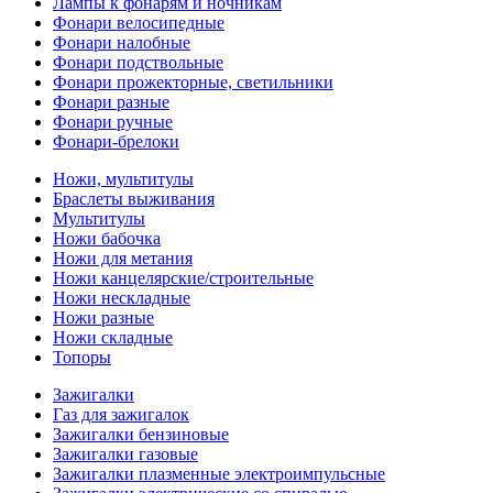
Лампы к фонарям и ночникам
Фонари велосипедные
Фонари налобные
Фонари подствольные
Фонари прожекторные, светильники
Фонари разные
Фонари ручные
Фонари-брелоки
Ножи, мультитулы
Браслеты выживания
Мультитулы
Ножи бабочка
Ножи для метания
Ножи канцелярские/строительные
Ножи нескладные
Ножи разные
Ножи складные
Топоры
Зажигалки
Газ для зажигалок
Зажигалки бензиновые
Зажигалки газовые
Зажигалки плазменные электроимпульсные