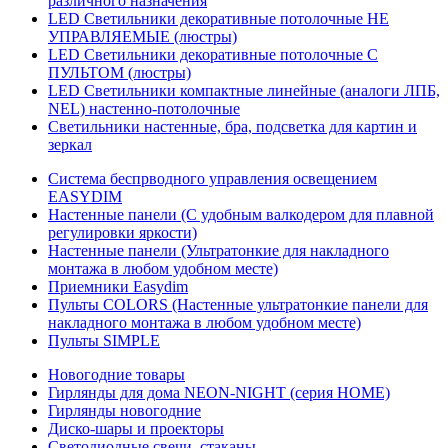
различного назначения
LED Светильники декоративные потолочные НЕ
УПРАВЛЯЕМЫЕ (люстры)
LED Светильники декоративные потолочные С
ПУЛЬТОМ (люстры)
LED Светильники компактные линейные (аналоги ЛПБ,
NEL) настенно-потолочные
Светильники настенные, бра, подсветка для картин и
зеркал
Система беспрводного управления освещением
EASYDIM
Настенные панели (С удобным валкодером для плавной
регулировки яркости)
Настенные панели (Ультратонкие для накладного
монтажа в любом удобном месте)
Приемники Easydim
Пульты COLORS (Настенные ультратонкие панели для
накладного монтажа в любом удобном месте)
Пульты SIMPLE
Новогодние товары
Гирлянды для дома NEON-NIGHT (серия HOME)
Гирлянды новогодние
Диско-шары и проекторы
Светодиодные свечи, стаканы