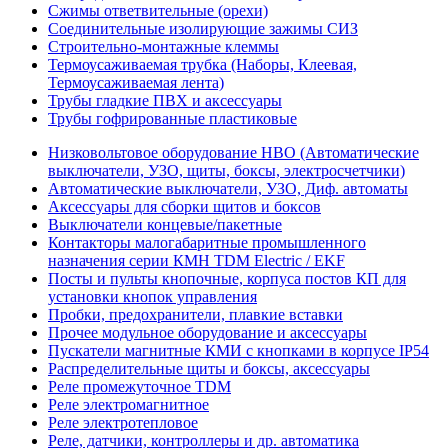
Сжимы ответвительные (орехи)
Соединительные изолирующие зажимы СИЗ
Строительно-монтажные клеммы
Термоусаживаемая трубка (Наборы, Клеевая,
Термоусаживаемая лента)
Трубы гладкие ПВХ и аксессуары
Трубы гофрированные пластиковые
Низковольтовое оборудование НВО (Автоматические
выключатели, УЗО, щиты, боксы, электросчетчики)
Автоматические выключатели, УЗО, Диф. автоматы
Аксессуары для сборки щитов и боксов
Выключатели концевые/пакетные
Контакторы малогабаритные промышленного
назначения серии КМН TDM Electric / EKF
Посты и пульты кнопочные, корпуса постов КП для
установки кнопок управления
Пробки, предохранители, плавкие вставки
Прочее модульное оборудование и аксессуары
Пускатели магнитные КМИ с кнопками в корпусе IP54
Распределительные щиты и боксы, аксессуары
Реле промежуточное TDM
Реле электромагнитное
Реле электротепловое
Реле, датчики, контроллеры и др. автоматика