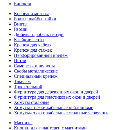
Бинокли
Крепеж и метизы
Болты, шайбы, гайки
Винты
Гвозди
Дюбеля и дюбель-гвозди
Клейкие ленты
Крепеж для кабеля
Крепеж для стяжек
Перфорированный крепеж
Петли
Саморезы и шурупы
Скобы металлические
Специальный крепёж
Такелаж
Трос стальной
Фурнитура для деревянных окон и дверей
Фурнитура для пластиковых окон и дверей
Хомуты стальные
Хомуты-стяжки кабельные нейлоновые
Хомуты-стяжки кабельные стальные червячные
Магниты
Кнопки для галантереи с магнитами