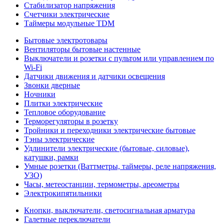
Стабилизатор напряжения
Счетчики электрические
Таймеры модульные TDM
Бытовые электротовары
Вентиляторы бытовые настенные
Выключатели и розетки с пультом или управлением по
Wi-Fi
Датчики движения и датчики освещения
Звонки дверные
Ночники
Плитки электрические
Тепловое оборудование
Терморегуляторы в розетку
Тройники и переходники электрические бытовые
Тэны электрические
Удлинители электрические (бытовые, силовые),
катушки, рамки
Умные розетки (Ваттметры, таймеры, реле напряжения,
УЗО)
Часы, метеостанции, термометры, ареометры
Электрокипятильники
Кнопки, выключатели, светосигнальная арматура
Галетные переключатели