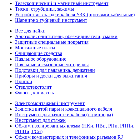
Телескопический и магнитный инструмент
Тиски, струбцины, зажимы
Устройство закладки кабеля УЗК (протяжки кабельные)
Шарнирно-губцевый инструмент
Все для пайки
Аэрозоли: очистители, обезжириватели, смазки
Защитные специальные покрытия
Монтажные платы
Очищающие средства
Паяльное оборудование
Паяльные и смазочные материалы
Подставки для паяльника, держатели
Приборы и доски для выжигания
Припой
Стеклотекстолит
Флюсы, канифоль
Электромонтажный инструмент
Зачистка витой пары и коаксиального кабеля
Инструмент для зачистки кабеля (стрипперы)
Инструмент для стяжек
Обжим изолированных клемм (НКи, НВи, РПи, РППи,
РШПи, ГСи)
Обжим компьютерных и телефонных разъемов RJ