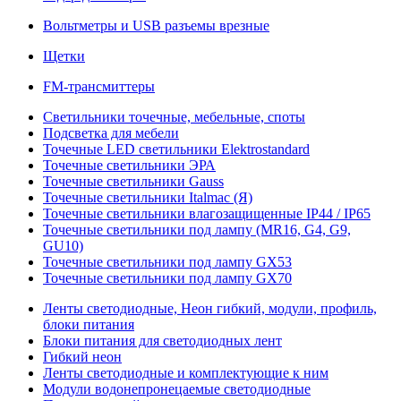
Вольтметры и USB разъемы врезные
Щетки
FM-трансмиттеры
Светильники точечные, мебельные, споты
Подсветка для мебели
Точечные LED светильники Elektrostandard
Точечные светильники ЭРА
Точечные светильники Gauss
Точечные светильники Italmac (Я)
Точечные светильники влагозащищенные IP44 / IP65
Точечные светильники под лампу (MR16, G4, G9,
GU10)
Точечные светильники под лампу GX53
Точечные светильники под лампу GX70
Ленты светодиодные, Неон гибкий, модули, профиль,
блоки питания
Блоки питания для светодиодных лент
Гибкий неон
Ленты светодиодные и комплектующие к ним
Модули водонепронецаемые светодиодные