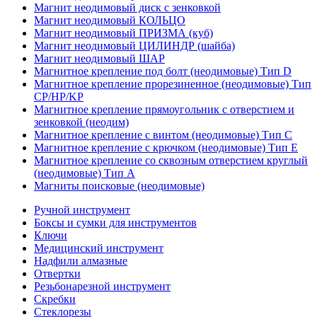
Магнит неодимовый диск с зенковкой
Магнит неодимовый КОЛЬЦО
Магнит неодимовый ПРИЗМА (куб)
Магнит неодимовый ЦИЛИНДР (шайба)
Магнит неодимовый ШАР
Магнитное крепление под болт (неодимовые) Тип D
Магнитное крепление прорезиненное (неодимовые) Тип
CP/HP/KP
Магнитное крепление прямоугольник с отверстием и
зенковкой (неодим)
Магнитное крепление с винтом (неодимовые) Тип С
Магнитное крепление с крючком (неодимовые) Тип Е
Магнитное крепление со сквозным отверстием круглый
(неодимовые) Тип А
Магниты поисковые (неодимовые)
Ручной инструмент
Боксы и сумки для инструментов
Ключи
Медицинский инструмент
Надфили алмазные
Отвертки
Резьбонарезной инструмент
Скребки
Стеклорезы