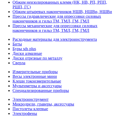
Обжим неизолированных клемм (НК, НВ, РП, РПП,
РШП, ГС)
Обжим штыревых наконечников НШВ, НШВи, НШВи
Прессы гидравлические для опрессовки силовых
наконечников и гильз ТМ, ТМЛ, ГМ, ГМЛ
Прессы механические для опрессовки силовых
наконечников и гильз ТМ, ТМЛ, ГМ, ГМЛ
Расходные материалы для электроинструмента
Биты
Буры sds plus
Диски алмазные
Диски отрезные по металлу
Сверла
Измерительные приборы
Весы электронные мини
Клещи токоизмерительные
Мультиметры и аксессуары
Специализированные приборы
Электроинструмент
Микродрели, граверы, аксессуары
Пистолеты клеевые
Электрофены