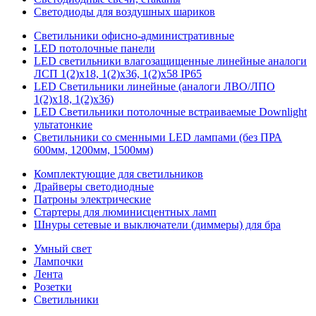
Светодиоды для воздушных шариков
Светильники офисно-административные
LED потолочные панели
LED светильники влагозащищенные линейные аналоги
ЛСП 1(2)х18, 1(2)х36, 1(2)х58 IP65
LED Светильники линейные (аналоги ЛВО/ЛПО
1(2)х18, 1(2)х36)
LED Светильники потолочные встраиваемые Downlight
ультатонкие
Светильники со сменными LED лампами (без ПРА
600мм, 1200мм, 1500мм)
Комплектующие для светильников
Драйверы светодиодные
Патроны электрические
Стартеры для люминисцентных ламп
Шнуры сетевые и выключатели (диммеры) для бра
Умный свет
Лампочки
Лента
Розетки
Светильники