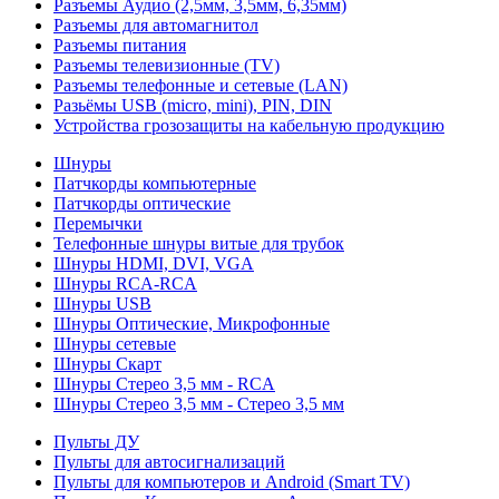
Разъемы Аудио (2,5мм, 3,5мм, 6,35мм)
Разъемы для автомагнитол
Разъемы питания
Разъемы телевизионные (TV)
Разъемы телефонные и сетевые (LAN)
Разьёмы USB (micro, mini), PIN, DIN
Устройства грозозащиты на кабельную продукцию
Шнуры
Патчкорды компьютерные
Патчкорды оптические
Перемычки
Телефонные шнуры витые для трубок
Шнуры HDMI, DVI, VGA
Шнуры RCA-RCA
Шнуры USB
Шнуры Оптические, Микрофонные
Шнуры сетевые
Шнуры Скарт
Шнуры Стерео 3,5 мм - RCA
Шнуры Стерео 3,5 мм - Стерео 3,5 мм
Пульты ДУ
Пульты для автосигнализаций
Пульты для компьютеров и Android (Smart TV)