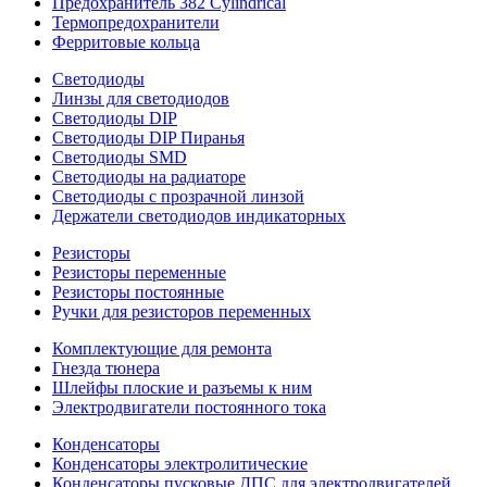
Предохранитель 382 Cylindrical
Термопредохранители
Ферритовые кольца
Светодиоды
Линзы для светодиодов
Светодиоды DIP
Светодиоды DIP Пиранья
Светодиоды SMD
Светодиоды на радиаторе
Светодиоды с прозрачной линзой
Держатели светодиодов индикаторных
Резисторы
Резисторы переменные
Резисторы постоянные
Ручки для резисторов переменных
Комплектующие для ремонта
Гнезда тюнера
Шлейфы плоские и разъемы к ним
Электродвигатели постоянного тока
Конденсаторы
Конденсаторы электролитические
Конденсаторы пусковые ДПС для электродвигателей