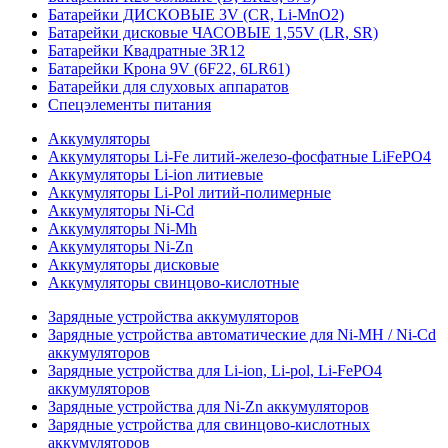
Батарейки ДИСКОВЫЕ 3V (CR, Li-MnO2)
Батарейки дисковые ЧАСОВЫЕ 1,55V (LR, SR)
Батарейки Квадратные 3R12
Батарейки Крона 9V (6F22, 6LR61)
Батарейки для слуховых аппаратов
Спецэлементы питания
Аккумуляторы
Аккумуляторы Li-Fe литий-железо-фосфатные LiFePO4
Аккумуляторы Li-ion литиевые
Аккумуляторы Li-Pol литий-полимерные
Аккумуляторы Ni-Cd
Аккумуляторы Ni-Mh
Аккумуляторы Ni-Zn
Аккумуляторы дисковые
Аккумуляторы свинцово-кислотные
Зарядные устройства аккумуляторов
Зарядные устройства автоматические для Ni-MH / Ni-Cd
аккумуляторов
Зарядные устройства для Li-ion, Li-pol, Li-FePO4
аккумуляторов
Зарядные устройства для Ni-Zn аккумуляторов
Зарядные устройства для свинцово-кислотных
аккумуляторов