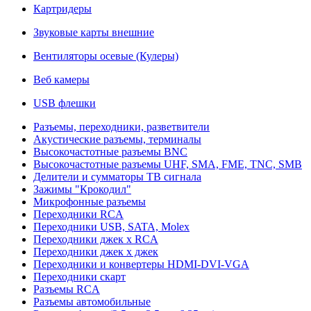
Картридеры
Звуковые карты внешние
Вентиляторы осевые (Кулеры)
Веб камеры
USB флешки
Разъемы, переходники, разветвители
Акустические разъемы, терминалы
Высокочастотные разъемы BNC
Высокочастотные разъемы UHF, SMA, FME, TNC, SMB
Делители и сумматоры ТВ сигнала
Зажимы "Крокодил"
Микрофонные разъемы
Переходники RCA
Переходники USB, SATA, Molex
Переходники джек х RCA
Переходники джек х джек
Переходники и конвертеры HDMI-DVI-VGA
Переходники скарт
Разъемы RCA
Разъемы автомобильные