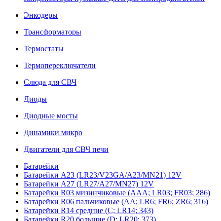
Энкодеры
Трансформаторы
Термостаты
Термопереключатели
Слюда для СВЧ
Диоды
Диодные мосты
Динамики микро
Двигатели для СВЧ печи
Батарейки
Батарейки A23 (LR23/V23GA/A23/MN21) 12V
Батарейки A27 (LR27/A27/MN27) 12V
Батарейки R03 мизинчиковые (AAA; LR03; FR03; 286)
Батарейки R06 пальчиковые (AA; LR6; FR6; ZR6; 316)
Батарейки R14 средние (C; LR14; 343)
Батарейки R20 большие (D; LR20; 373)