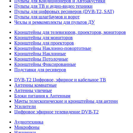
Пульты для Кондиционеров и Автоакустики
Пульты для ТВ и аудио-видео техники
Пульты для цифровых ресиверов (DVB-T2, SAT)
Пульты для шлагбаумов и ворот
Чехлы и ремкомплекты для пультов ДУ
Кронштейны для телевизоров, проекторов, мониторов
Кронштейны для мониторов
Кронштейны для проекторов
Кронштейны Наклонно-повортотные
Кронштейны Наклонные
Кронштейны Потолочные
Кронштейны Фиксированные
Подставки для ресиверов
DVB-T2 Цифровое, эфирное и кабельное ТВ
Антенны комнатные
Антенны уличные
Блоки питания к Антеннам
Мачты телескопические и кронштейны для антенн
Усилители
Цифровое эфирное телевидение DVB-Т2
Аудиотехника
Микрофоны
Наушники