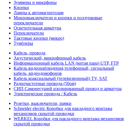
Зуммеры и микрфоны
Кнопки
Лампы к автомагнитолам
Микровыключатели и кнопки и ползунковые
переключатели
Осветительная арматура
Переключатели
Тактовые кнопки (микро)
Тумблеры
Кабель, провода
Акустический, микрофонный кабель
Информационный кабель LAN (витая пара) UTP, FTP
Кабель видеонаблюдения,телефонный, сигнальный
кабель, видеодомофонов
Кабель коаксиальный (телевизионный) TV, SAT
Радиочастотные провода (50ом)
СИП Самонесущий изолированный провод и арматура
Электрические провода / Кабель
Розетки, выключатели, рамки
Schneider electric Коробки для накладного монтажа
механизмов скрытой проводки
WERKEL Коробки для накладного монтажа механизмов
скрытой проводки