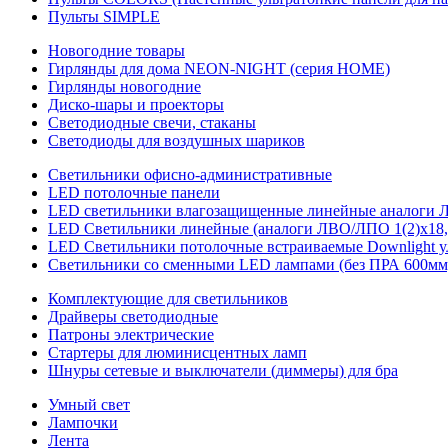
Пульты SIMPLE
Новогодние товары
Гирлянды для дома NEON-NIGHT (серия HOME)
Гирлянды новогодние
Диско-шары и проекторы
Светодиодные свечи, стаканы
Светодиоды для воздушных шариков
Светильники офисно-административные
LED потолочные панели
LED светильники влагозащищенные линейные аналоги ЛСП
LED Светильники линейные (аналоги ЛВО/ЛПО 1(2)х18, 
LED Светильники потолочные встраиваемые Downlight у
Светильники со сменными LED лампами (без ПРА 600мм,
Комплектующие для светильников
Драйверы светодиодные
Патроны электрические
Стартеры для люминисцентных ламп
Шнуры сетевые и выключатели (диммеры) для бра
Умный свет
Лампочки
Лента