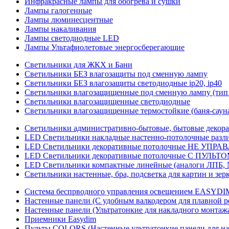
Инфракрасные лампы для обогрева и сушки
Лампы галогенные
Лампы люминесцентные
Лампы накаливания
Лампы светодиодные LED
Лампы Ультафиолетовые энергосберегающие
Светильники для ЖКХ и Бани
Светильники БЕЗ влагозащиты под сменную лампу
Светильники БЕЗ влагозащиты светодиодные ip20, ip40
Светильники влагозащищенные под сменную лампу (тип 
Светильники влагозащищенные светодиодные
Светильники влагозащищенные термостойкие (баня-саун
Светильники административно-бытовые, бытовые декор
LED Cветильники накладные настенно-потолочные разли
LED Светильники декоративные потолочные НЕ УПРА
LED Светильники декоративные потолочные С ПУЛЬТО
LED Светильники компактные линейные (аналоги ЛПБ, 
Светильники настенные, бра, подсветка для картин и зер
Система беспрводного управления освещением EASYDI
Настенные панели (С удобным валкодером для плавной р
Настенные панели (Ультратонкие для накладного монтаж
Приемники Easydim
Пульты COLORS (Настенные ультратонкие панели для на