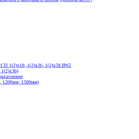
 1(2)х18, 1(2)х36, 1(2)х58 IP65
1(2)х36)
льтатонкие
 1200мм, 1500мм)