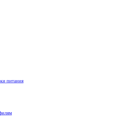
оки питания
офилям