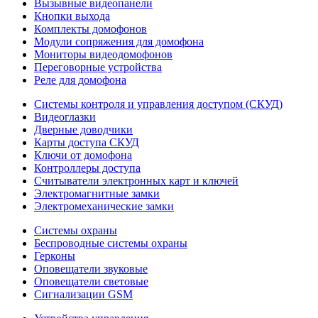
Вызывные видеопанели
Кнопки выхода
Комплекты домофонов
Модули сопряжения для домофона
Мониторы видеодомофонов
Переговорные устройства
Реле для домофона
Системы контроля и управления доступом (СКУД)
Видеоглазки
Дверные доводчики
Карты доступа СКУД
Ключи от домофона
Контроллеры доступа
Считыватели электронных карт и ключей
Электромагнитные замки
Электромеханические замки
Системы охраны
Беспроводные системы охраны
Герконы
Оповещатели звуковые
Оповещатели световые
Сигнализации GSM