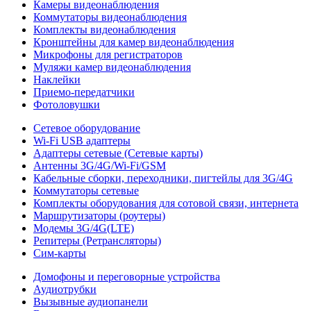
Камеры видеонаблюдения
Коммутаторы видеонаблюдения
Комплекты видеонаблюдения
Кронштейны для камер видеонаблюдения
Микрофоны для регистраторов
Муляжи камер видеонаблюдения
Наклейки
Приемо-передатчики
Фотоловушки
Сетевое оборудование
Wi-Fi USB адаптеры
Адаптеры сетевые (Сетевые карты)
Антенны 3G/4G/Wi-Fi/GSM
Кабельные сборки, переходники, пигтейлы для 3G/4G
Коммутаторы сетевые
Комплекты оборудования для сотовой связи, интернета
Маршрутизаторы (роутеры)
Модемы 3G/4G(LTE)
Репитеры (Ретрансляторы)
Сим-карты
Домофоны и переговорные устройства
Аудиотрубки
Вызывные аудиопанели