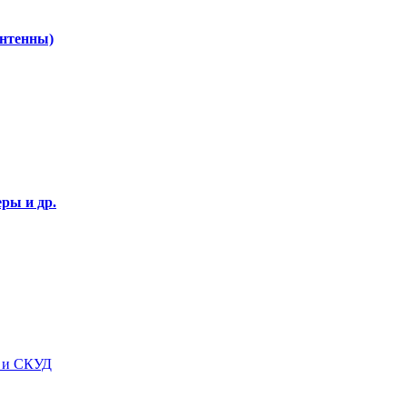
Антенны)
ры и др.
я и СКУД