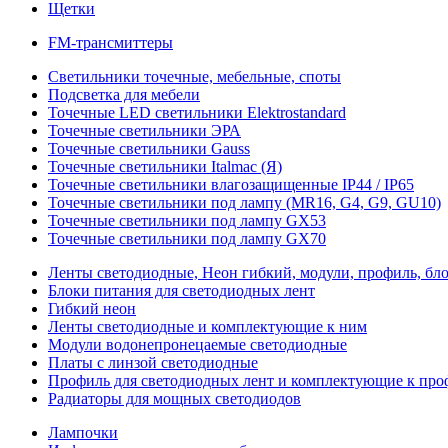
Щетки
FM-трансмиттеры
Светильники точечные, мебельные, споты
Подсветка для мебели
Точечные LED светильники Elektrostandard
Точечные светильники ЭРА
Точечные светильники Gauss
Точечные светильники Italmac (Я)
Точечные светильники влагозащищенные IP44 / IP65
Точечные светильники под лампу (MR16, G4, G9, GU10)
Точечные светильники под лампу GX53
Точечные светильники под лампу GX70
Ленты светодиодные, Неон гибкий, модули, профиль, бл
Блоки питания для светодиодных лент
Гибкий неон
Ленты светодиодные и комплектующие к ним
Модули водонепронецаемые светодиодные
Платы с линзой светодиодные
Профиль для светодиодных лент и комплектующие к пр
Радиаторы для мощных светодиодов
Лампочки