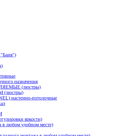
"Баня")
а)
ативные
чного назначения
ВЛЯЕМЫЕ (люстры)
М (люстры)
NEL) настенно-потолочные
кал
M
егулировки яркости)
а в любом удобном месте)
кладного монтажа в любом удобном месте)