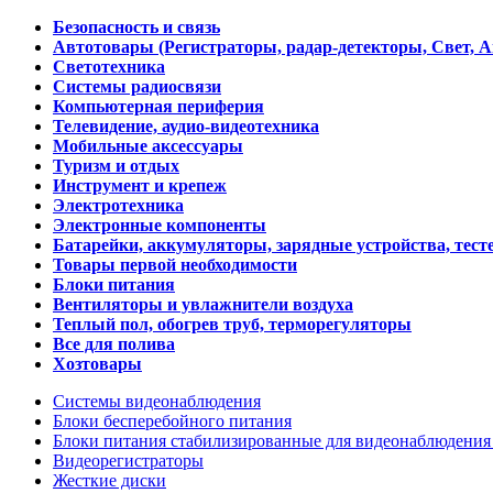
Безопасность и связь
Автотовары (Регистраторы, радар-детекторы, Свет, 
Светотехника
Системы радиосвязи
Компьютерная периферия
Телевидение, аудио-видеотехника
Мобильные аксессуары
Туризм и отдых
Инструмент и крепеж
Электротехника
Электронные компоненты
Батарейки, аккумуляторы, зарядные устройства, тесте
Товары первой необходимости
Блоки питания
Вентиляторы и увлажнители воздуха
Теплый пол, обогрев труб, терморегуляторы
Все для полива
Хозтовары
Системы видеонаблюдения
Блоки бесперебойного питания
Блоки питания стабилизированные для видеонаблюдени
Видеорегистраторы
Жесткие диски