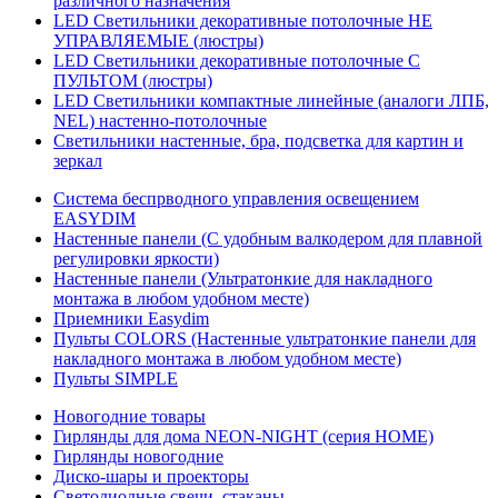
различного назначения
LED Светильники декоративные потолочные НЕ
УПРАВЛЯЕМЫЕ (люстры)
LED Светильники декоративные потолочные С
ПУЛЬТОМ (люстры)
LED Светильники компактные линейные (аналоги ЛПБ,
NEL) настенно-потолочные
Светильники настенные, бра, подсветка для картин и
зеркал
Система беспрводного управления освещением
EASYDIM
Настенные панели (С удобным валкодером для плавной
регулировки яркости)
Настенные панели (Ультратонкие для накладного
монтажа в любом удобном месте)
Приемники Easydim
Пульты COLORS (Настенные ультратонкие панели для
накладного монтажа в любом удобном месте)
Пульты SIMPLE
Новогодние товары
Гирлянды для дома NEON-NIGHT (серия HOME)
Гирлянды новогодние
Диско-шары и проекторы
Светодиодные свечи, стаканы