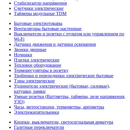
Стабилизатор напряжения
Счетчики электрические
Таймеры модульные TDM
Бытовые электротовары
Вентиляторы бытовые настенные
Выключатели и розетки с пультом или управлением по
Wi-Fi
Датчики движения и датчики освещения
Звонки дверные
Ночники
Плитки электрические
Тепловое оборудование
Терморегуляторы в розетку
Тройники и переходники электрические бытовые
Тэны электрические
Удлинители электрические (бытовые, силовые),
катушки, рамки
Умные розетки (Ваттметры, таймеры, реле напряжения,
УЗО)
Часы, метеостанции, термометры, ареометры
Электрокипятильники
Кнопки, выключатели, светосигнальная арматура
Галетные переключатели