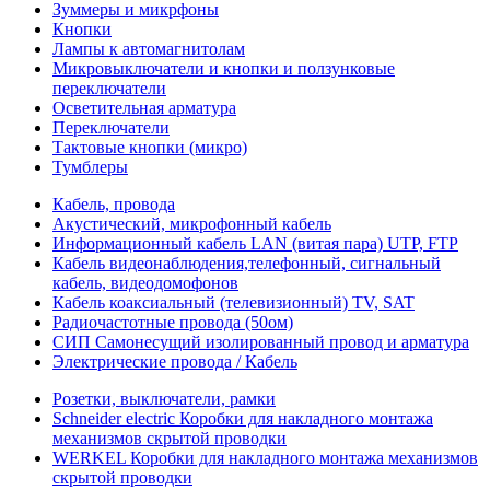
Зуммеры и микрфоны
Кнопки
Лампы к автомагнитолам
Микровыключатели и кнопки и ползунковые
переключатели
Осветительная арматура
Переключатели
Тактовые кнопки (микро)
Тумблеры
Кабель, провода
Акустический, микрофонный кабель
Информационный кабель LAN (витая пара) UTP, FTP
Кабель видеонаблюдения,телефонный, сигнальный
кабель, видеодомофонов
Кабель коаксиальный (телевизионный) TV, SAT
Радиочастотные провода (50ом)
СИП Самонесущий изолированный провод и арматура
Электрические провода / Кабель
Розетки, выключатели, рамки
Schneider electric Коробки для накладного монтажа
механизмов скрытой проводки
WERKEL Коробки для накладного монтажа механизмов
скрытой проводки