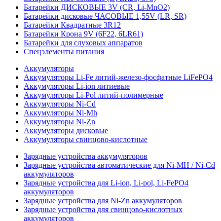
Батарейки ДИСКОВЫЕ 3V (CR, Li-MnO2)
Батарейки дисковые ЧАСОВЫЕ 1,55V (LR, SR)
Батарейки Квадратные 3R12
Батарейки Крона 9V (6F22, 6LR61)
Батарейки для слуховых аппаратов
Спецэлементы питания
Аккумуляторы
Аккумуляторы Li-Fe литий-железо-фосфатные LiFePO4
Аккумуляторы Li-ion литиевые
Аккумуляторы Li-Pol литий-полимерные
Аккумуляторы Ni-Cd
Аккумуляторы Ni-Mh
Аккумуляторы Ni-Zn
Аккумуляторы дисковые
Аккумуляторы свинцово-кислотные
Зарядные устройства аккумуляторов
Зарядные устройства автоматические для Ni-MH / Ni-Cd
аккумуляторов
Зарядные устройства для Li-ion, Li-pol, Li-FePO4
аккумуляторов
Зарядные устройства для Ni-Zn аккумуляторов
Зарядные устройства для свинцово-кислотных
аккумуляторов