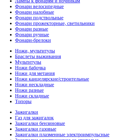
Лампы к фонарям и ночникам
Фонари велосипедные
Фонари налобные
Фонари подствольные
Фонари прожекторные, светильники
Фонари разные
Фонари ручные
Фонари-брелоки
Ножи, мультитулы
Браслеты выживания
Мультитулы
Ножи бабочка
Ножи для метания
Ножи канцелярские/строительные
Ножи нескладные
Ножи разные
Ножи складные
Топоры
Зажигалки
Газ для зажигалок
Зажигалки бензиновые
Зажигалки газовые
Зажигалки плазменные электроимпульсные