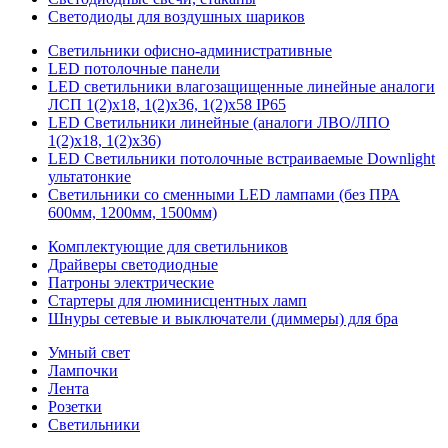
Светодиоды для воздушных шариков
Светильники офисно-административные
LED потолочные панели
LED светильники влагозащищенные линейные аналоги
ЛСП 1(2)х18, 1(2)х36, 1(2)х58 IP65
LED Светильники линейные (аналоги ЛВО/ЛПО
1(2)х18, 1(2)х36)
LED Светильники потолочные встраиваемые Downlight
ультатонкие
Светильники со сменными LED лампами (без ПРА
600мм, 1200мм, 1500мм)
Комплектующие для светильников
Драйверы светодиодные
Патроны электрические
Стартеры для люминисцентных ламп
Шнуры сетевые и выключатели (диммеры) для бра
Умный свет
Лампочки
Лента
Розетки
Светильники