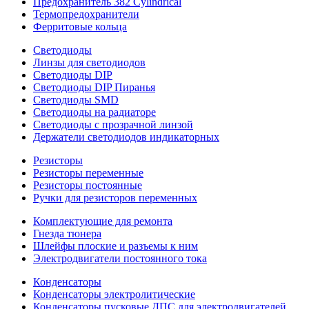
Предохранитель 382 Cylindrical
Термопредохранители
Ферритовые кольца
Светодиоды
Линзы для светодиодов
Светодиоды DIP
Светодиоды DIP Пиранья
Светодиоды SMD
Светодиоды на радиаторе
Светодиоды с прозрачной линзой
Держатели светодиодов индикаторных
Резисторы
Резисторы переменные
Резисторы постоянные
Ручки для резисторов переменных
Комплектующие для ремонта
Гнезда тюнера
Шлейфы плоские и разъемы к ним
Электродвигатели постоянного тока
Конденсаторы
Конденсаторы электролитические
Конденсаторы пусковые ДПС для электродвигателей