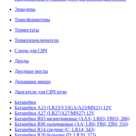
Энкодеры
Трансформаторы
Термостаты
Термопереключатели
Слюда для СВЧ
Диоды
Диодные мосты
Динамики микро
Двигатели для СВЧ печи
Батарейки
Батарейки A23 (LR23/V23GA/A23/MN21) 12V
Батарейки A27 (LR27/A27/MN27) 12V
Батарейки R03 мизинчиковые (AAA; LR03; FR03; 286)
Батарейки R06 пальчиковые (AA; LR6; FR6; ZR6; 316)
Батарейки R14 средние (C; LR14; 343)
Батарейки R20 большие (D; LR20; 373)