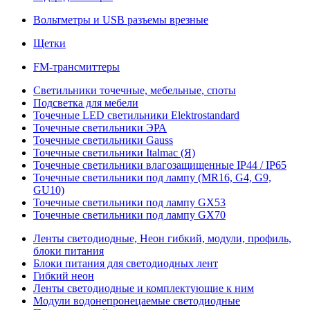
Вольтметры и USB разъемы врезные
Щетки
FM-трансмиттеры
Светильники точечные, мебельные, споты
Подсветка для мебели
Точечные LED светильники Elektrostandard
Точечные светильники ЭРА
Точечные светильники Gauss
Точечные светильники Italmac (Я)
Точечные светильники влагозащищенные IP44 / IP65
Точечные светильники под лампу (MR16, G4, G9,
GU10)
Точечные светильники под лампу GX53
Точечные светильники под лампу GX70
Ленты светодиодные, Неон гибкий, модули, профиль,
блоки питания
Блоки питания для светодиодных лент
Гибкий неон
Ленты светодиодные и комплектующие к ним
Модули водонепронецаемые светодиодные