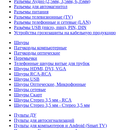
Разъемы Аудио (2,5мм, 3,5мм, 6,35мм)
Разъемы для автомагнитол
Разъемы питания
Разъемы телевизионные (TV)
Разъемы телефонные и сетевые (LAN)
Разьёмы USB (micro, mini), PIN, DIN
Устройства грозозащиты на кабельную продукцию
Шнуры
Патчкорды компьютерные
Патчкорды оптические
Перемычки
Телефонные шнуры витые для трубок
Шнуры HDMI, DVI, VGA
Шнуры RCA-RCA
Шнуры USB
Шнуры Оптические, Микрофонные
Шнуры сетевые
Шнуры Скарт
Шнуры Стерео 3,5 мм - RCA
Шнуры Стерео 3,5 мм - Стерео 3,5 мм
Пульты ДУ
Пульты для автосигнализаций
Пульты для компьютеров и Android (Smart TV)