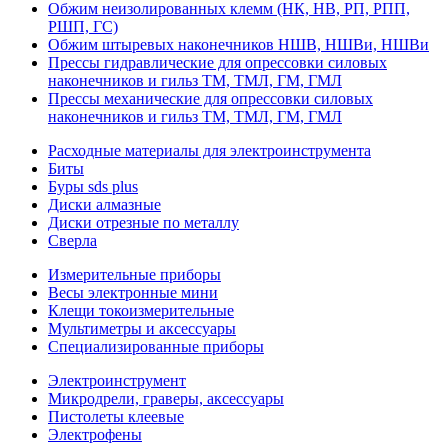
Обжим неизолированных клемм (НК, НВ, РП, РПП,
РШП, ГС)
Обжим штыревых наконечников НШВ, НШВи, НШВи
Прессы гидравлические для опрессовки силовых
наконечников и гильз ТМ, ТМЛ, ГМ, ГМЛ
Прессы механические для опрессовки силовых
наконечников и гильз ТМ, ТМЛ, ГМ, ГМЛ
Расходные материалы для электроинструмента
Биты
Буры sds plus
Диски алмазные
Диски отрезные по металлу
Сверла
Измерительные приборы
Весы электронные мини
Клещи токоизмерительные
Мультиметры и аксессуары
Специализированные приборы
Электроинструмент
Микродрели, граверы, аксессуары
Пистолеты клеевые
Электрофены