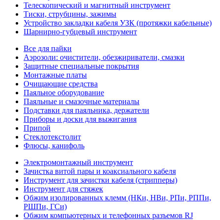
Телескопический и магнитный инструмент
Тиски, струбцины, зажимы
Устройство закладки кабеля УЗК (протяжки кабельные)
Шарнирно-губцевый инструмент
Все для пайки
Аэрозоли: очистители, обезжириватели, смазки
Защитные специальные покрытия
Монтажные платы
Очищающие средства
Паяльное оборудование
Паяльные и смазочные материалы
Подставки для паяльника, держатели
Приборы и доски для выжигания
Припой
Стеклотекстолит
Флюсы, канифоль
Электромонтажный инструмент
Зачистка витой пары и коаксиального кабеля
Инструмент для зачистки кабеля (стрипперы)
Инструмент для стяжек
Обжим изолированных клемм (НКи, НВи, РПи, РППи,
РШПи, ГСи)
Обжим компьютерных и телефонных разъемов RJ