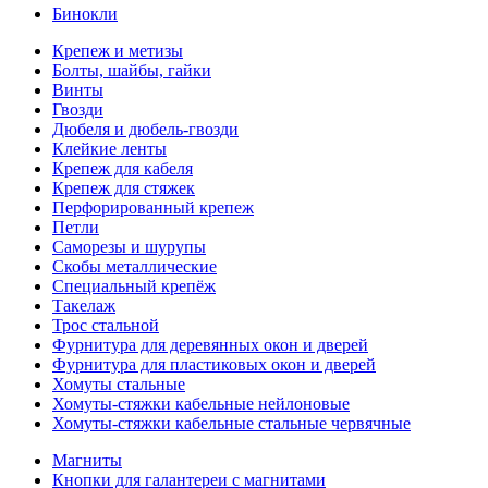
Бинокли
Крепеж и метизы
Болты, шайбы, гайки
Винты
Гвозди
Дюбеля и дюбель-гвозди
Клейкие ленты
Крепеж для кабеля
Крепеж для стяжек
Перфорированный крепеж
Петли
Саморезы и шурупы
Скобы металлические
Специальный крепёж
Такелаж
Трос стальной
Фурнитура для деревянных окон и дверей
Фурнитура для пластиковых окон и дверей
Хомуты стальные
Хомуты-стяжки кабельные нейлоновые
Хомуты-стяжки кабельные стальные червячные
Магниты
Кнопки для галантереи с магнитами