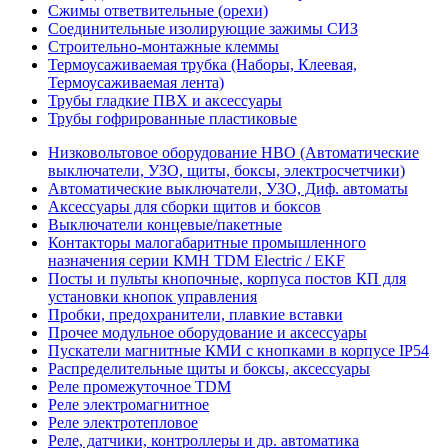
Сжимы ответвительные (орехи)
Соединительные изолирующие зажимы СИЗ
Строительно-монтажные клеммы
Термоусаживаемая трубка (Наборы, Клеевая,
Термоусаживаемая лента)
Трубы гладкие ПВХ и аксессуары
Трубы гофрированные пластиковые
Низковольтовое оборудование НВО (Автоматические
выключатели, УЗО, щиты, боксы, электросчетчики)
Автоматические выключатели, УЗО, Диф. автоматы
Аксессуары для сборки щитов и боксов
Выключатели концевые/пакетные
Контакторы малогабаритные промышленного
назначения серии КМН TDM Electric / EKF
Посты и пульты кнопочные, корпуса постов КП для
установки кнопок управления
Пробки, предохранители, плавкие вставки
Прочее модульное оборудование и аксессуары
Пускатели магнитные КМИ с кнопками в корпусе IP54
Распределительные щиты и боксы, аксессуары
Реле промежуточное TDM
Реле электромагнитное
Реле электротепловое
Реле, датчики, контроллеры и др. автоматика