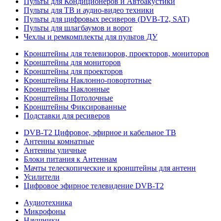
Пульты для Кондиционеров и Автоакустики
Пульты для ТВ и аудио-видео техники
Пульты для цифровых ресиверов (DVB-T2, SAT)
Пульты для шлагбаумов и ворот
Чехлы и ремкомплекты для пультов ДУ
Кронштейны для телевизоров, проекторов, мониторов
Кронштейны для мониторов
Кронштейны для проекторов
Кронштейны Наклонно-повортотные
Кронштейны Наклонные
Кронштейны Потолочные
Кронштейны Фиксированные
Подставки для ресиверов
DVB-T2 Цифровое, эфирное и кабельное ТВ
Антенны комнатные
Антенны уличные
Блоки питания к Антеннам
Мачты телескопические и кронштейны для антенн
Усилители
Цифровое эфирное телевидение DVB-Т2
Аудиотехника
Микрофоны
Наушники