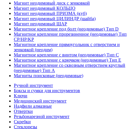
Магнит неодимовый диск с зенковкой
Магнит неодимовый КОЛЬЦО
Магнит неодимовый ПРИЗМА (куб)
Магнит неодимовый ЦИЛИНДР (шайба)
Магнит неодимовый ШАР
Магнитное крепление под болт (неодимовые) Тип D
Магнитное крепление прорезиненное (неодимовые) Тип
CP/HP/KP
Магнитное крепление прямоугольник с отверстием и
зенковкой (неодим)
Магнитное крепление с винтом (неодимовые) Тип С
Магнитное крепление с крючком (неодимовые) Тип Е
Магнитное крепление со сквозным отверстием круглый
(неодимовые) Тип А
Магниты поисковые (неодимовые)
Ручной инструмент
Боксы и сумки для инструментов
Ключи
Медицинский инструмент
Надфили алмазные
Отвертки
Резьбонарезной инструмент
Скребки
Стеклорезы