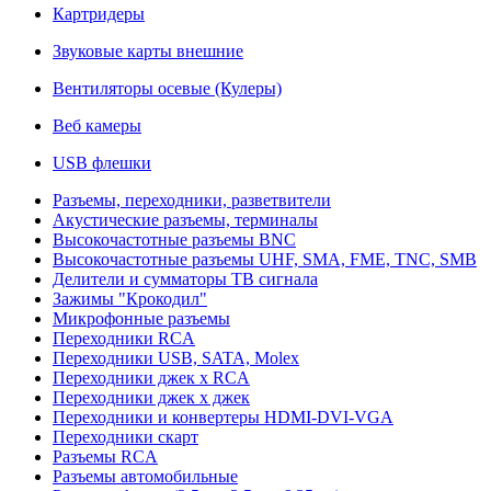
Картридеры
Звуковые карты внешние
Вентиляторы осевые (Кулеры)
Веб камеры
USB флешки
Разъемы, переходники, разветвители
Акустические разъемы, терминалы
Высокочастотные разъемы BNC
Высокочастотные разъемы UHF, SMA, FME, TNC, SMB
Делители и сумматоры ТВ сигнала
Зажимы "Крокодил"
Микрофонные разъемы
Переходники RCA
Переходники USB, SATA, Molex
Переходники джек х RCA
Переходники джек х джек
Переходники и конвертеры HDMI-DVI-VGA
Переходники скарт
Разъемы RCA
Разъемы автомобильные