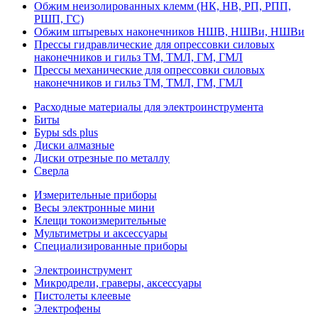
Обжим неизолированных клемм (НК, НВ, РП, РПП,
РШП, ГС)
Обжим штыревых наконечников НШВ, НШВи, НШВи
Прессы гидравлические для опрессовки силовых
наконечников и гильз ТМ, ТМЛ, ГМ, ГМЛ
Прессы механические для опрессовки силовых
наконечников и гильз ТМ, ТМЛ, ГМ, ГМЛ
Расходные материалы для электроинструмента
Биты
Буры sds plus
Диски алмазные
Диски отрезные по металлу
Сверла
Измерительные приборы
Весы электронные мини
Клещи токоизмерительные
Мультиметры и аксессуары
Специализированные приборы
Электроинструмент
Микродрели, граверы, аксессуары
Пистолеты клеевые
Электрофены