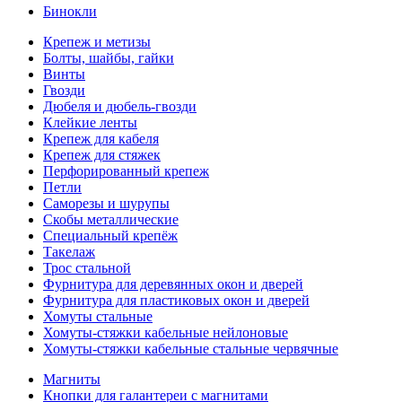
Бинокли
Крепеж и метизы
Болты, шайбы, гайки
Винты
Гвозди
Дюбеля и дюбель-гвозди
Клейкие ленты
Крепеж для кабеля
Крепеж для стяжек
Перфорированный крепеж
Петли
Саморезы и шурупы
Скобы металлические
Специальный крепёж
Такелаж
Трос стальной
Фурнитура для деревянных окон и дверей
Фурнитура для пластиковых окон и дверей
Хомуты стальные
Хомуты-стяжки кабельные нейлоновые
Хомуты-стяжки кабельные стальные червячные
Магниты
Кнопки для галантереи с магнитами