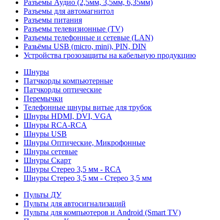
Разъемы Аудио (2,5мм, 3,5мм, 6,35мм)
Разъемы для автомагнитол
Разъемы питания
Разъемы телевизионные (TV)
Разъемы телефонные и сетевые (LAN)
Разьёмы USB (micro, mini), PIN, DIN
Устройства грозозащиты на кабельную продукцию
Шнуры
Патчкорды компьютерные
Патчкорды оптические
Перемычки
Телефонные шнуры витые для трубок
Шнуры HDMI, DVI, VGA
Шнуры RCA-RCA
Шнуры USB
Шнуры Оптические, Микрофонные
Шнуры сетевые
Шнуры Скарт
Шнуры Стерео 3,5 мм - RCA
Шнуры Стерео 3,5 мм - Стерео 3,5 мм
Пульты ДУ
Пульты для автосигнализаций
Пульты для компьютеров и Android (Smart TV)