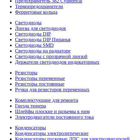
Предохранитель 382 Cylindrical
Термопредохранители
Ферритовые кольца
Светодиоды
Линзы для светодиодов
Светодиоды DIP
Светодиоды DIP Пиранья
Светодиоды SMD
Светодиоды на радиаторе
Светодиоды с прозрачной линзой
Держатели светодиодов индикаторных
Резисторы
Резисторы переменные
Резисторы постоянные
Ручки для резисторов переменных
Комплектующие для ремонта
Гнезда тюнера
Шлейфы плоские и разъемы к ним
Электродвигатели постоянного тока
Конденсаторы
Конденсаторы электролитические
Конденсаторы пусковые ДПС для электродвигателей