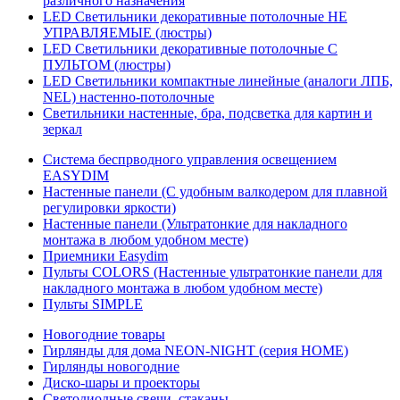
различного назначения
LED Светильники декоративные потолочные НЕ
УПРАВЛЯЕМЫЕ (люстры)
LED Светильники декоративные потолочные С
ПУЛЬТОМ (люстры)
LED Светильники компактные линейные (аналоги ЛПБ,
NEL) настенно-потолочные
Светильники настенные, бра, подсветка для картин и
зеркал
Система беспрводного управления освещением
EASYDIM
Настенные панели (С удобным валкодером для плавной
регулировки яркости)
Настенные панели (Ультратонкие для накладного
монтажа в любом удобном месте)
Приемники Easydim
Пульты COLORS (Настенные ультратонкие панели для
накладного монтажа в любом удобном месте)
Пульты SIMPLE
Новогодние товары
Гирлянды для дома NEON-NIGHT (серия HOME)
Гирлянды новогодние
Диско-шары и проекторы
Светодиодные свечи, стаканы