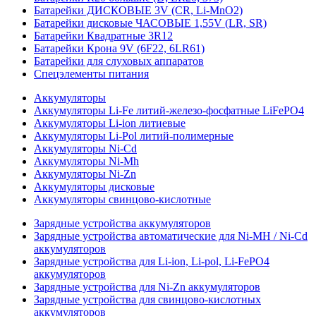
Батарейки ДИСКОВЫЕ 3V (CR, Li-MnO2)
Батарейки дисковые ЧАСОВЫЕ 1,55V (LR, SR)
Батарейки Квадратные 3R12
Батарейки Крона 9V (6F22, 6LR61)
Батарейки для слуховых аппаратов
Спецэлементы питания
Аккумуляторы
Аккумуляторы Li-Fe литий-железо-фосфатные LiFePO4
Аккумуляторы Li-ion литиевые
Аккумуляторы Li-Pol литий-полимерные
Аккумуляторы Ni-Cd
Аккумуляторы Ni-Mh
Аккумуляторы Ni-Zn
Аккумуляторы дисковые
Аккумуляторы свинцово-кислотные
Зарядные устройства аккумуляторов
Зарядные устройства автоматические для Ni-MH / Ni-Cd
аккумуляторов
Зарядные устройства для Li-ion, Li-pol, Li-FePO4
аккумуляторов
Зарядные устройства для Ni-Zn аккумуляторов
Зарядные устройства для свинцово-кислотных
аккумуляторов