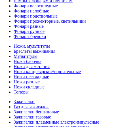
Лампы к фонарям и ночникам
Фонари велосипедные
Фонари налобные
Фонари подствольные
Фонари прожекторные, светильники
Фонари разные
Фонари ручные
Фонари-брелоки
Ножи, мультитулы
Браслеты выживания
Мультитулы
Ножи бабочка
Ножи для метания
Ножи канцелярские/строительные
Ножи нескладные
Ножи разные
Ножи складные
Топоры
Зажигалки
Газ для зажигалок
Зажигалки бензиновые
Зажигалки газовые
Зажигалки плазменные электроимпульсные