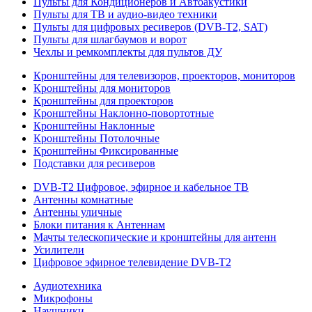
Пульты для Кондиционеров и Автоакустики
Пульты для ТВ и аудио-видео техники
Пульты для цифровых ресиверов (DVB-T2, SAT)
Пульты для шлагбаумов и ворот
Чехлы и ремкомплекты для пультов ДУ
Кронштейны для телевизоров, проекторов, мониторов
Кронштейны для мониторов
Кронштейны для проекторов
Кронштейны Наклонно-повортотные
Кронштейны Наклонные
Кронштейны Потолочные
Кронштейны Фиксированные
Подставки для ресиверов
DVB-T2 Цифровое, эфирное и кабельное ТВ
Антенны комнатные
Антенны уличные
Блоки питания к Антеннам
Мачты телескопические и кронштейны для антенн
Усилители
Цифровое эфирное телевидение DVB-Т2
Аудиотехника
Микрофоны
Наушники