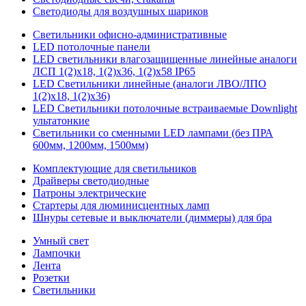
Светодиоды для воздушных шариков
Светильники офисно-административные
LED потолочные панели
LED светильники влагозащищенные линейные аналоги
ЛСП 1(2)х18, 1(2)х36, 1(2)х58 IP65
LED Светильники линейные (аналоги ЛВО/ЛПО
1(2)х18, 1(2)х36)
LED Светильники потолочные встраиваемые Downlight
ультатонкие
Светильники со сменными LED лампами (без ПРА
600мм, 1200мм, 1500мм)
Комплектующие для светильников
Драйверы светодиодные
Патроны электрические
Стартеры для люминисцентных ламп
Шнуры сетевые и выключатели (диммеры) для бра
Умный свет
Лампочки
Лента
Розетки
Светильники