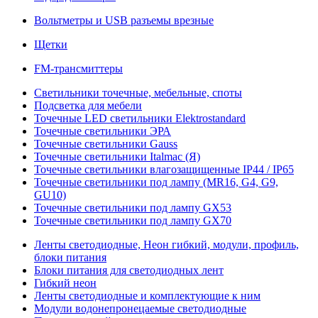
Вольтметры и USB разъемы врезные
Щетки
FM-трансмиттеры
Светильники точечные, мебельные, споты
Подсветка для мебели
Точечные LED светильники Elektrostandard
Точечные светильники ЭРА
Точечные светильники Gauss
Точечные светильники Italmac (Я)
Точечные светильники влагозащищенные IP44 / IP65
Точечные светильники под лампу (MR16, G4, G9,
GU10)
Точечные светильники под лампу GX53
Точечные светильники под лампу GX70
Ленты светодиодные, Неон гибкий, модули, профиль,
блоки питания
Блоки питания для светодиодных лент
Гибкий неон
Ленты светодиодные и комплектующие к ним
Модули водонепронецаемые светодиодные