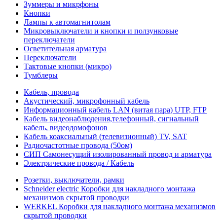
Зуммеры и микрфоны
Кнопки
Лампы к автомагнитолам
Микровыключатели и кнопки и ползунковые
переключатели
Осветительная арматура
Переключатели
Тактовые кнопки (микро)
Тумблеры
Кабель, провода
Акустический, микрофонный кабель
Информационный кабель LAN (витая пара) UTP, FTP
Кабель видеонаблюдения,телефонный, сигнальный
кабель, видеодомофонов
Кабель коаксиальный (телевизионный) TV, SAT
Радиочастотные провода (50ом)
СИП Самонесущий изолированный провод и арматура
Электрические провода / Кабель
Розетки, выключатели, рамки
Schneider electric Коробки для накладного монтажа
механизмов скрытой проводки
WERKEL Коробки для накладного монтажа механизмов
скрытой проводки