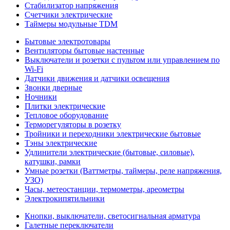
Стабилизатор напряжения
Счетчики электрические
Таймеры модульные TDM
Бытовые электротовары
Вентиляторы бытовые настенные
Выключатели и розетки с пультом или управлением по
Wi-Fi
Датчики движения и датчики освещения
Звонки дверные
Ночники
Плитки электрические
Тепловое оборудование
Терморегуляторы в розетку
Тройники и переходники электрические бытовые
Тэны электрические
Удлинители электрические (бытовые, силовые),
катушки, рамки
Умные розетки (Ваттметры, таймеры, реле напряжения,
УЗО)
Часы, метеостанции, термометры, ареометры
Электрокипятильники
Кнопки, выключатели, светосигнальная арматура
Галетные переключатели