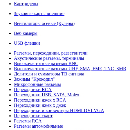
Картридеры
Звуковые карты внешние
Вентиляторы осевые (Кулеры)
Веб камеры
USB флешки
Разъемы, переходники, разветвители
Акустические разъемы, терминалы
Высокочастотные разъемы BNC
Высокочастотные разъемы UHF, SMA, FME, TNC, SMB
Делители и сумматоры ТВ сигнала
Зажимы "Крокодил"
Микрофонные разъемы
Переходники RCA
Переходники USB, SATA, Molex
Переходники джек х RCA
Переходники джек х джек
Переходники и конвертеры HDMI-DVI-VGA
Переходники скарт
Разъемы RCA
Разъемы автомобильные