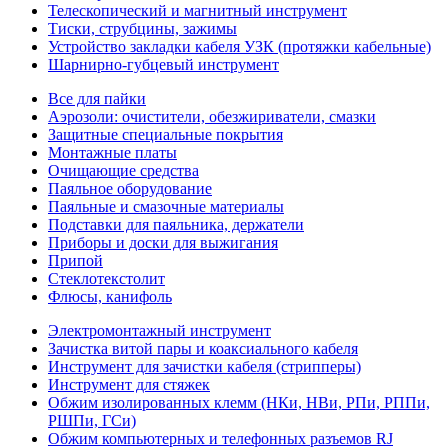
Телескопический и магнитный инструмент
Тиски, струбцины, зажимы
Устройство закладки кабеля УЗК (протяжки кабельные)
Шарнирно-губцевый инструмент
Все для пайки
Аэрозоли: очистители, обезжириватели, смазки
Защитные специальные покрытия
Монтажные платы
Очищающие средства
Паяльное оборудование
Паяльные и смазочные материалы
Подставки для паяльника, держатели
Приборы и доски для выжигания
Припой
Стеклотекстолит
Флюсы, канифоль
Электромонтажный инструмент
Зачистка витой пары и коаксиального кабеля
Инструмент для зачистки кабеля (стрипперы)
Инструмент для стяжек
Обжим изолированных клемм (НКи, НВи, РПи, РППи,
РШПи, ГСи)
Обжим компьютерных и телефонных разъемов RJ