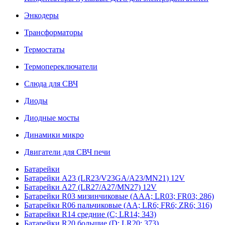
Энкодеры
Трансформаторы
Термостаты
Термопереключатели
Слюда для СВЧ
Диоды
Диодные мосты
Динамики микро
Двигатели для СВЧ печи
Батарейки
Батарейки A23 (LR23/V23GA/A23/MN21) 12V
Батарейки A27 (LR27/A27/MN27) 12V
Батарейки R03 мизинчиковые (AAA; LR03; FR03; 286)
Батарейки R06 пальчиковые (AA; LR6; FR6; ZR6; 316)
Батарейки R14 средние (C; LR14; 343)
Батарейки R20 большие (D; LR20; 373)