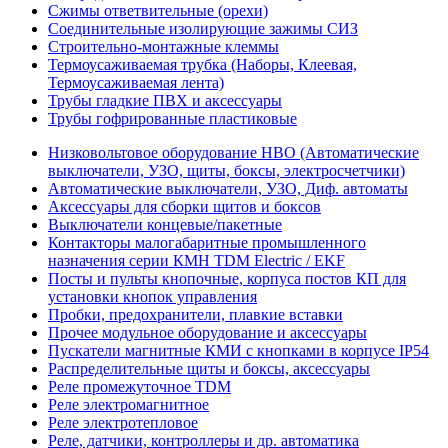
Сжимы ответвительные (орехи)
Соединительные изолирующие зажимы СИЗ
Строительно-монтажные клеммы
Термоусаживаемая трубка (Наборы, Клеевая,
Термоусаживаемая лента)
Трубы гладкие ПВХ и аксессуары
Трубы гофрированные пластиковые
Низковольтовое оборудование НВО (Автоматические
выключатели, УЗО, щиты, боксы, электросчетчики)
Автоматические выключатели, УЗО, Диф. автоматы
Аксессуары для сборки щитов и боксов
Выключатели концевые/пакетные
Контакторы малогабаритные промышленного
назначения серии КМН TDM Electric / EKF
Посты и пульты кнопочные, корпуса постов КП для
установки кнопок управления
Пробки, предохранители, плавкие вставки
Прочее модульное оборудование и аксессуары
Пускатели магнитные КМИ с кнопками в корпусе IP54
Распределительные щиты и боксы, аксессуары
Реле промежуточное TDM
Реле электромагнитное
Реле электротепловое
Реле, датчики, контроллеры и др. автоматика