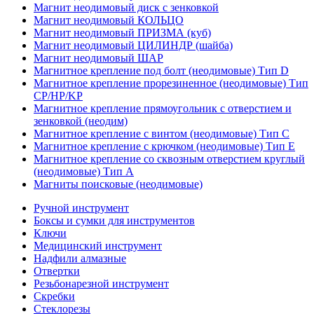
Магнит неодимовый диск с зенковкой
Магнит неодимовый КОЛЬЦО
Магнит неодимовый ПРИЗМА (куб)
Магнит неодимовый ЦИЛИНДР (шайба)
Магнит неодимовый ШАР
Магнитное крепление под болт (неодимовые) Тип D
Магнитное крепление прорезиненное (неодимовые) Тип
CP/HP/KP
Магнитное крепление прямоугольник с отверстием и
зенковкой (неодим)
Магнитное крепление с винтом (неодимовые) Тип С
Магнитное крепление с крючком (неодимовые) Тип Е
Магнитное крепление со сквозным отверстием круглый
(неодимовые) Тип А
Магниты поисковые (неодимовые)
Ручной инструмент
Боксы и сумки для инструментов
Ключи
Медицинский инструмент
Надфили алмазные
Отвертки
Резьбонарезной инструмент
Скребки
Стеклорезы