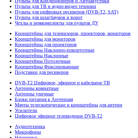
Пульты для Кондиционеров и Автоакустики
Пульты для ТВ и аудио-видео техники
Пульты для цифровых ресиверов (DVB-T2, SAT)
Пульты для шлагбаумов и ворот
Чехлы и ремкомплекты для пультов ДУ
Кронштейны для телевизоров, проекторов, мониторов
Кронштейны для мониторов
Кронштейны для проекторов
Кронштейны Наклонно-повортотные
Кронштейны Наклонные
Кронштейны Потолочные
Кронштейны Фиксированные
Подставки для ресиверов
DVB-T2 Цифровое, эфирное и кабельное ТВ
Антенны комнатные
Антенны уличные
Блоки питания к Антеннам
Мачты телескопические и кронштейны для антенн
Усилители
Цифровое эфирное телевидение DVB-Т2
Аудиотехника
Микрофоны
Наушники