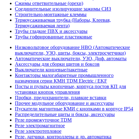
Сжимы ответвительные (орехи)
Соединительные изолирующие зажимы СИЗ
Строительно-монтажные клеммы
Термоусаживаемая трубка (Наборы, Клеевая,
Термоусаживаемая лента)
Трубы гладкие ПВХ и аксессуары
Трубы гофрированные пластиковые
Низковольтовое оборудование НВО (Автоматические
выключатели, УЗО, щиты, боксы, электросчетчики)
Автоматические выключатели, УЗО, Диф. автоматы
Аксессуары для сборки щитов и боксов
Выключатели концевые/пакетные
Контакторы малогабаритные промышленного
назначения серии КМН TDM Electric / EKF
Посты и пульты кнопочные, корпуса постов КП для
установки кнопок управления
Пробки, предохранители, плавкие вставки
Прочее модульное оборудование и аксессуары
Пускатели магнитные КМИ с кнопками в корпусе IP54
Распределительные щиты и боксы, аксессуары
Реле промежуточное TDM
Реле электромагнитное
Реле электротепловое
Реле, датчики, контроллеры и др. автоматика