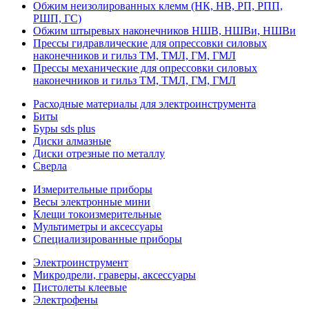
Обжим неизолированных клемм (НК, НВ, РП, РПП,
РШП, ГС)
Обжим штыревых наконечников НШВ, НШВи, НШВи
Прессы гидравлические для опрессовки силовых
наконечников и гильз ТМ, ТМЛ, ГМ, ГМЛ
Прессы механические для опрессовки силовых
наконечников и гильз ТМ, ТМЛ, ГМ, ГМЛ
Расходные материалы для электроинструмента
Биты
Буры sds plus
Диски алмазные
Диски отрезные по металлу
Сверла
Измерительные приборы
Весы электронные мини
Клещи токоизмерительные
Мультиметры и аксессуары
Специализированные приборы
Электроинструмент
Микродрели, граверы, аксессуары
Пистолеты клеевые
Электрофены