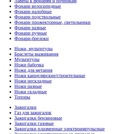
Лампы к фонарям и ночникам
Фонари велосипедные
Фонари налобные
Фонари подствольные
Фонари прожекторные, светильники
Фонари разные
Фонари ручные
Фонари-брелоки
Ножи, мультитулы
Браслеты выживания
Мультитулы
Ножи бабочка
Ножи для метания
Ножи канцелярские/строительные
Ножи нескладные
Ножи разные
Ножи складные
Топоры
Зажигалки
Газ для зажигалок
Зажигалки бензиновые
Зажигалки газовые
Зажигалки плазменные электроимпульсные