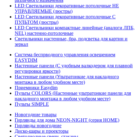
различного назначения
LED Светильники декоративные потолочные НЕ
УПРАВЛЯЕМЫЕ (люстры)
LED Светильники декоративные потолочные С
ПУЛЬТОМ (люстры)
LED Светильники компактные линейные (аналоги ЛПБ,
NEL) настенно-потолочные
Светильники настенные, бра, подсветка для картин и
зеркал
Система беспрводного управления освещением
EASYDIM
Настенные панели (С удобным валкодером для плавной
регулировки яркости)
Настенные панели (Ультратонкие для накладного
монтажа в любом удобном месте)
Приемники Easydim
Пульты COLORS (Настенные ультратонкие панели для
накладного монтажа в любом удобном месте)
Пульты SIMPLE
Новогодние товары
Гирлянды для дома NEON-NIGHT (серия HOME)
Гирлянды новогодние
Диско-шары и проекторы
Светодиодные свечи, стаканы