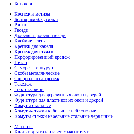
Бинокли
Крепеж и метизы
Болты, шайбы, гайки
Винты
Гвозди
Дюбеля и дюбель-гвозди
Клейкие ленты
Крепеж для кабеля
Крепеж для стяжек
Перфорированный крепеж
Петли
Саморезы и шурупы
Скобы металлические
Специальный крепёж
Такелаж
Трос стальной
Фурнитура для деревянных окон и дверей
Фурнитура для пластиковых окон и дверей
Хомуты стальные
Хомуты-стяжки кабельные нейлоновые
Хомуты-стяжки кабельные стальные червячные
Магниты
Кнопки для галантереи с магнитами