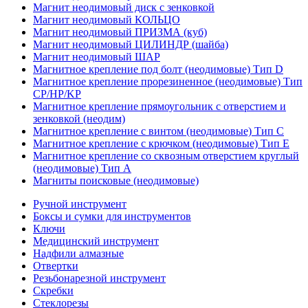
Магнит неодимовый диск с зенковкой
Магнит неодимовый КОЛЬЦО
Магнит неодимовый ПРИЗМА (куб)
Магнит неодимовый ЦИЛИНДР (шайба)
Магнит неодимовый ШАР
Магнитное крепление под болт (неодимовые) Тип D
Магнитное крепление прорезиненное (неодимовые) Тип
CP/HP/KP
Магнитное крепление прямоугольник с отверстием и
зенковкой (неодим)
Магнитное крепление с винтом (неодимовые) Тип С
Магнитное крепление с крючком (неодимовые) Тип Е
Магнитное крепление со сквозным отверстием круглый
(неодимовые) Тип А
Магниты поисковые (неодимовые)
Ручной инструмент
Боксы и сумки для инструментов
Ключи
Медицинский инструмент
Надфили алмазные
Отвертки
Резьбонарезной инструмент
Скребки
Стеклорезы