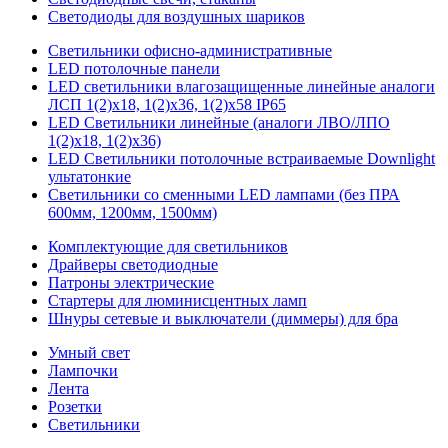
Светодиоды для воздушных шариков
Светильники офисно-административные
LED потолочные панели
LED светильники влагозащищенные линейные аналоги
ЛСП 1(2)х18, 1(2)х36, 1(2)х58 IP65
LED Светильники линейные (аналоги ЛВО/ЛПО
1(2)х18, 1(2)х36)
LED Светильники потолочные встраиваемые Downlight
ультатонкие
Светильники со сменными LED лампами (без ПРА
600мм, 1200мм, 1500мм)
Комплектующие для светильников
Драйверы светодиодные
Патроны электрические
Стартеры для люминисцентных ламп
Шнуры сетевые и выключатели (диммеры) для бра
Умный свет
Лампочки
Лента
Розетки
Светильники