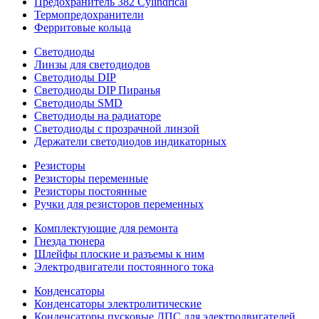
Предохранитель 382 Cylindrical
Термопредохранители
Ферритовые кольца
Светодиоды
Линзы для светодиодов
Светодиоды DIP
Светодиоды DIP Пиранья
Светодиоды SMD
Светодиоды на радиаторе
Светодиоды с прозрачной линзой
Держатели светодиодов индикаторных
Резисторы
Резисторы переменные
Резисторы постоянные
Ручки для резисторов переменных
Комплектующие для ремонта
Гнезда тюнера
Шлейфы плоские и разъемы к ним
Электродвигатели постоянного тока
Конденсаторы
Конденсаторы электролитические
Конденсаторы пусковые ДПС для электродвигателей