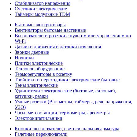
Стабилизатор напряжения
Счетчики электрические
Таймеры модульные TDM
Бытовые электротовары
Вентиляторы бытовые настенные
Выключатели и розетки с пультом или управлением по
Wi-Fi
Датчики движения и датчики освещения
Звонки дверные
Ночники
Плитки электрические
Тепловое оборудование
Терморегуляторы в розетку
Тройники и переходники электрические бытовые
Тэны электрические
Удлинители электрические (бытовые, силовые),
катушки, рамки
Умные розетки (Ваттметры, таймеры, реле напряжения,
УЗО)
Часы, метеостанции, термометры, ареометры
Электрокипятильники
Кнопки, выключатели, светосигнальная арматура
Галетные переключатели