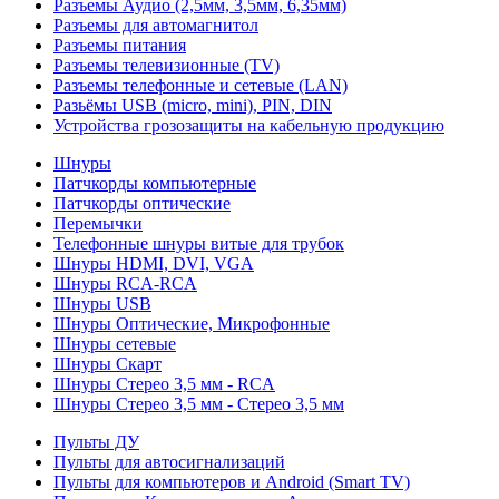
Разъемы Аудио (2,5мм, 3,5мм, 6,35мм)
Разъемы для автомагнитол
Разъемы питания
Разъемы телевизионные (TV)
Разъемы телефонные и сетевые (LAN)
Разьёмы USB (micro, mini), PIN, DIN
Устройства грозозащиты на кабельную продукцию
Шнуры
Патчкорды компьютерные
Патчкорды оптические
Перемычки
Телефонные шнуры витые для трубок
Шнуры HDMI, DVI, VGA
Шнуры RCA-RCA
Шнуры USB
Шнуры Оптические, Микрофонные
Шнуры сетевые
Шнуры Скарт
Шнуры Стерео 3,5 мм - RCA
Шнуры Стерео 3,5 мм - Стерео 3,5 мм
Пульты ДУ
Пульты для автосигнализаций
Пульты для компьютеров и Android (Smart TV)