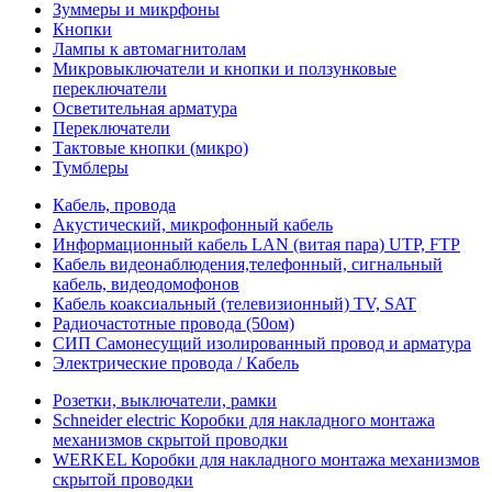
Зуммеры и микрфоны
Кнопки
Лампы к автомагнитолам
Микровыключатели и кнопки и ползунковые
переключатели
Осветительная арматура
Переключатели
Тактовые кнопки (микро)
Тумблеры
Кабель, провода
Акустический, микрофонный кабель
Информационный кабель LAN (витая пара) UTP, FTP
Кабель видеонаблюдения,телефонный, сигнальный
кабель, видеодомофонов
Кабель коаксиальный (телевизионный) TV, SAT
Радиочастотные провода (50ом)
СИП Самонесущий изолированный провод и арматура
Электрические провода / Кабель
Розетки, выключатели, рамки
Schneider electric Коробки для накладного монтажа
механизмов скрытой проводки
WERKEL Коробки для накладного монтажа механизмов
скрытой проводки