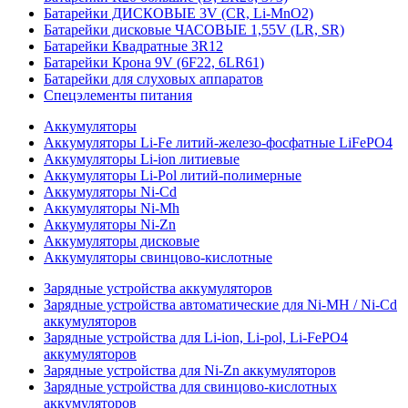
Батарейки ДИСКОВЫЕ 3V (CR, Li-MnO2)
Батарейки дисковые ЧАСОВЫЕ 1,55V (LR, SR)
Батарейки Квадратные 3R12
Батарейки Крона 9V (6F22, 6LR61)
Батарейки для слуховых аппаратов
Спецэлементы питания
Аккумуляторы
Аккумуляторы Li-Fe литий-железо-фосфатные LiFePO4
Аккумуляторы Li-ion литиевые
Аккумуляторы Li-Pol литий-полимерные
Аккумуляторы Ni-Cd
Аккумуляторы Ni-Mh
Аккумуляторы Ni-Zn
Аккумуляторы дисковые
Аккумуляторы свинцово-кислотные
Зарядные устройства аккумуляторов
Зарядные устройства автоматические для Ni-MH / Ni-Cd
аккумуляторов
Зарядные устройства для Li-ion, Li-pol, Li-FePO4
аккумуляторов
Зарядные устройства для Ni-Zn аккумуляторов
Зарядные устройства для свинцово-кислотных
аккумуляторов