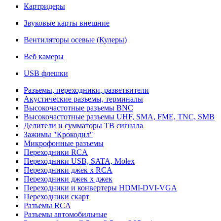
Картридеры
Звуковые карты внешние
Вентиляторы осевые (Кулеры)
Веб камеры
USB флешки
Разъемы, переходники, разветвители
Акустические разъемы, терминалы
Высокочастотные разъемы BNC
Высокочастотные разъемы UHF, SMA, FME, TNC, SMB
Делители и сумматоры ТВ сигнала
Зажимы "Крокодил"
Микрофонные разъемы
Переходники RCA
Переходники USB, SATA, Molex
Переходники джек х RCA
Переходники джек х джек
Переходники и конвертеры HDMI-DVI-VGA
Переходники скарт
Разъемы RCA
Разъемы автомобильные