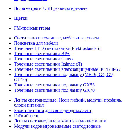
Вольтметры и USB разъемы врезные
Щетки
FM-трансмиттеры
Светильники точечные, мебельные, споты
Подсветка для мебели
Точечные LED светильники Elektrostandard
Точечные светильники ЭРА
Точечные светильники Gauss
Точечные светильники Italmac (Я)
Точечные светильники влагозащищенные IP44 / IP65
Точечные светильники под лампу (MR16, G4, G9,
GU10)
Точечные светильники под лампу GX53
Точечные светильники под лампу GX70
Ленты светодиодные, Неон гибкий, модули, профиль,
блоки питания
Блоки питания для светодиодных лент
Гибкий неон
Ленты светодиодные и комплектующие к ним
Модули водонепронецаемые светодиодные