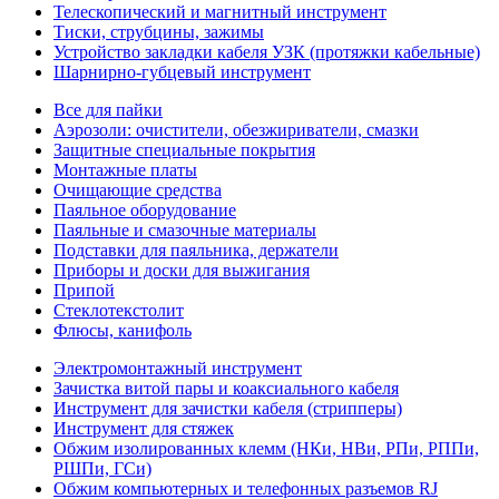
Телескопический и магнитный инструмент
Тиски, струбцины, зажимы
Устройство закладки кабеля УЗК (протяжки кабельные)
Шарнирно-губцевый инструмент
Все для пайки
Аэрозоли: очистители, обезжириватели, смазки
Защитные специальные покрытия
Монтажные платы
Очищающие средства
Паяльное оборудование
Паяльные и смазочные материалы
Подставки для паяльника, держатели
Приборы и доски для выжигания
Припой
Стеклотекстолит
Флюсы, канифоль
Электромонтажный инструмент
Зачистка витой пары и коаксиального кабеля
Инструмент для зачистки кабеля (стрипперы)
Инструмент для стяжек
Обжим изолированных клемм (НКи, НВи, РПи, РППи,
РШПи, ГСи)
Обжим компьютерных и телефонных разъемов RJ