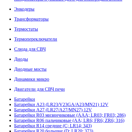
Энкодеры
Трансформаторы
Термостаты
Термопереключатели
Слюда для СВЧ
Диоды
Диодные мосты
Динамики микро
Двигатели для СВЧ печи
Батарейки
Батарейки A23 (LR23/V23GA/A23/MN21) 12V
Батарейки A27 (LR27/A27/MN27) 12V
Батарейки R03 мизинчиковые (AAA; LR03; FR03; 286)
Батарейки R06 пальчиковые (AA; LR6; FR6; ZR6; 316)
Батарейки R14 средние (C; LR14; 343)
Батарейки R20 большие (D; LR20; 373)