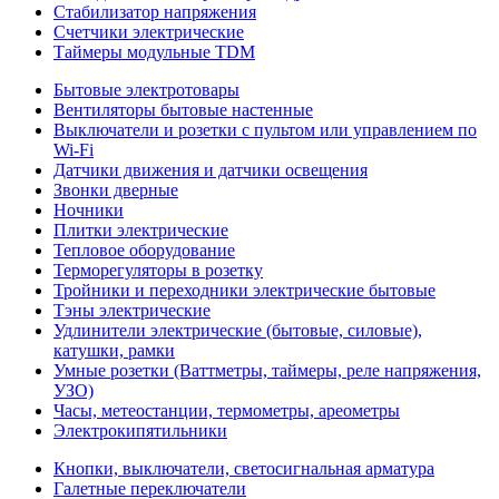
Стабилизатор напряжения
Счетчики электрические
Таймеры модульные TDM
Бытовые электротовары
Вентиляторы бытовые настенные
Выключатели и розетки с пультом или управлением по
Wi-Fi
Датчики движения и датчики освещения
Звонки дверные
Ночники
Плитки электрические
Тепловое оборудование
Терморегуляторы в розетку
Тройники и переходники электрические бытовые
Тэны электрические
Удлинители электрические (бытовые, силовые),
катушки, рамки
Умные розетки (Ваттметры, таймеры, реле напряжения,
УЗО)
Часы, метеостанции, термометры, ареометры
Электрокипятильники
Кнопки, выключатели, светосигнальная арматура
Галетные переключатели