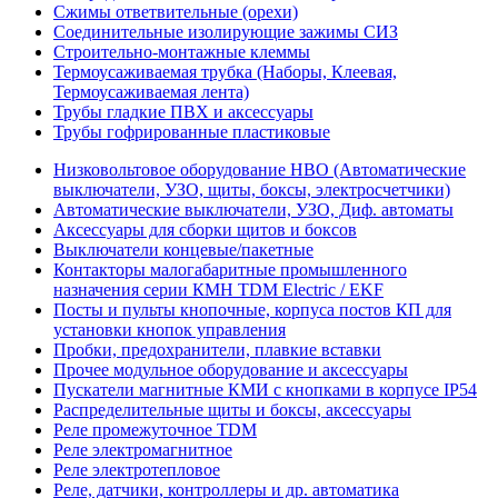
Сжимы ответвительные (орехи)
Соединительные изолирующие зажимы СИЗ
Строительно-монтажные клеммы
Термоусаживаемая трубка (Наборы, Клеевая,
Термоусаживаемая лента)
Трубы гладкие ПВХ и аксессуары
Трубы гофрированные пластиковые
Низковольтовое оборудование НВО (Автоматические
выключатели, УЗО, щиты, боксы, электросчетчики)
Автоматические выключатели, УЗО, Диф. автоматы
Аксессуары для сборки щитов и боксов
Выключатели концевые/пакетные
Контакторы малогабаритные промышленного
назначения серии КМН TDM Electric / EKF
Посты и пульты кнопочные, корпуса постов КП для
установки кнопок управления
Пробки, предохранители, плавкие вставки
Прочее модульное оборудование и аксессуары
Пускатели магнитные КМИ с кнопками в корпусе IP54
Распределительные щиты и боксы, аксессуары
Реле промежуточное TDM
Реле электромагнитное
Реле электротепловое
Реле, датчики, контроллеры и др. автоматика