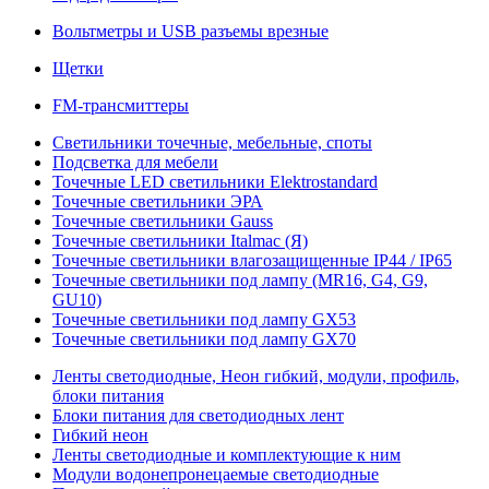
Вольтметры и USB разъемы врезные
Щетки
FM-трансмиттеры
Светильники точечные, мебельные, споты
Подсветка для мебели
Точечные LED светильники Elektrostandard
Точечные светильники ЭРА
Точечные светильники Gauss
Точечные светильники Italmac (Я)
Точечные светильники влагозащищенные IP44 / IP65
Точечные светильники под лампу (MR16, G4, G9,
GU10)
Точечные светильники под лампу GX53
Точечные светильники под лампу GX70
Ленты светодиодные, Неон гибкий, модули, профиль,
блоки питания
Блоки питания для светодиодных лент
Гибкий неон
Ленты светодиодные и комплектующие к ним
Модули водонепронецаемые светодиодные