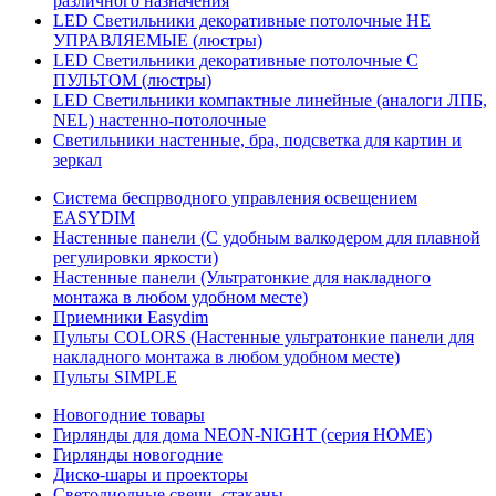
различного назначения
LED Светильники декоративные потолочные НЕ
УПРАВЛЯЕМЫЕ (люстры)
LED Светильники декоративные потолочные С
ПУЛЬТОМ (люстры)
LED Светильники компактные линейные (аналоги ЛПБ,
NEL) настенно-потолочные
Светильники настенные, бра, подсветка для картин и
зеркал
Система беспрводного управления освещением
EASYDIM
Настенные панели (С удобным валкодером для плавной
регулировки яркости)
Настенные панели (Ультратонкие для накладного
монтажа в любом удобном месте)
Приемники Easydim
Пульты COLORS (Настенные ультратонкие панели для
накладного монтажа в любом удобном месте)
Пульты SIMPLE
Новогодние товары
Гирлянды для дома NEON-NIGHT (серия HOME)
Гирлянды новогодние
Диско-шары и проекторы
Светодиодные свечи, стаканы