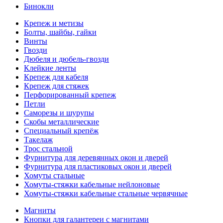
Бинокли
Крепеж и метизы
Болты, шайбы, гайки
Винты
Гвозди
Дюбеля и дюбель-гвозди
Клейкие ленты
Крепеж для кабеля
Крепеж для стяжек
Перфорированный крепеж
Петли
Саморезы и шурупы
Скобы металлические
Специальный крепёж
Такелаж
Трос стальной
Фурнитура для деревянных окон и дверей
Фурнитура для пластиковых окон и дверей
Хомуты стальные
Хомуты-стяжки кабельные нейлоновые
Хомуты-стяжки кабельные стальные червячные
Магниты
Кнопки для галантереи с магнитами