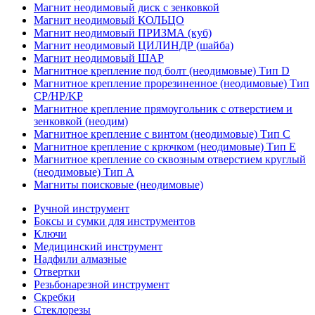
Магнит неодимовый диск с зенковкой
Магнит неодимовый КОЛЬЦО
Магнит неодимовый ПРИЗМА (куб)
Магнит неодимовый ЦИЛИНДР (шайба)
Магнит неодимовый ШАР
Магнитное крепление под болт (неодимовые) Тип D
Магнитное крепление прорезиненное (неодимовые) Тип
CP/HP/KP
Магнитное крепление прямоугольник с отверстием и
зенковкой (неодим)
Магнитное крепление с винтом (неодимовые) Тип С
Магнитное крепление с крючком (неодимовые) Тип Е
Магнитное крепление со сквозным отверстием круглый
(неодимовые) Тип А
Магниты поисковые (неодимовые)
Ручной инструмент
Боксы и сумки для инструментов
Ключи
Медицинский инструмент
Надфили алмазные
Отвертки
Резьбонарезной инструмент
Скребки
Стеклорезы