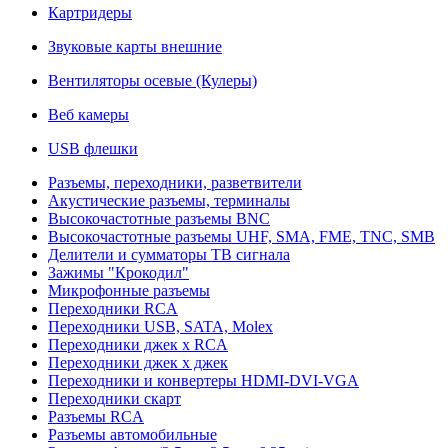
Картридеры
Звуковые карты внешние
Вентиляторы осевые (Кулеры)
Веб камеры
USB флешки
Разъемы, переходники, разветвители
Акустические разъемы, терминалы
Высокочастотные разъемы BNC
Высокочастотные разъемы UHF, SMA, FME, TNC, SMB
Делители и сумматоры ТВ сигнала
Зажимы "Крокодил"
Микрофонные разъемы
Переходники RCA
Переходники USB, SATA, Molex
Переходники джек х RCA
Переходники джек х джек
Переходники и конвертеры HDMI-DVI-VGA
Переходники скарт
Разъемы RCA
Разъемы автомобильные