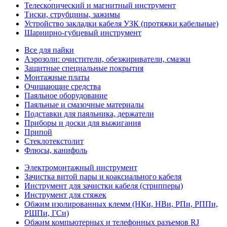
Телескопический и магнитный инструмент
Тиски, струбцины, зажимы
Устройство закладки кабеля УЗК (протяжки кабельные)
Шарнирно-губцевый инструмент
Все для пайки
Аэрозоли: очистители, обезжириватели, смазки
Защитные специальные покрытия
Монтажные платы
Очищающие средства
Паяльное оборудование
Паяльные и смазочные материалы
Подставки для паяльника, держатели
Приборы и доски для выжигания
Припой
Стеклотекстолит
Флюсы, канифоль
Электромонтажный инструмент
Зачистка витой пары и коаксиального кабеля
Инструмент для зачистки кабеля (стрипперы)
Инструмент для стяжек
Обжим изолированных клемм (НКи, НВи, РПи, РППи,
РШПи, ГСи)
Обжим компьютерных и телефонных разъемов RJ