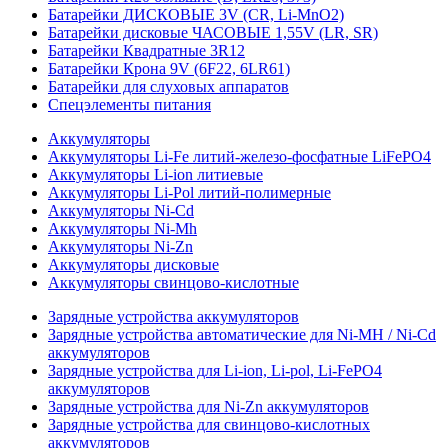
Батарейки ДИСКОВЫЕ 3V (CR, Li-MnO2)
Батарейки дисковые ЧАСОВЫЕ 1,55V (LR, SR)
Батарейки Квадратные 3R12
Батарейки Крона 9V (6F22, 6LR61)
Батарейки для слуховых аппаратов
Спецэлементы питания
Аккумуляторы
Аккумуляторы Li-Fe литий-железо-фосфатные LiFePO4
Аккумуляторы Li-ion литиевые
Аккумуляторы Li-Pol литий-полимерные
Аккумуляторы Ni-Cd
Аккумуляторы Ni-Mh
Аккумуляторы Ni-Zn
Аккумуляторы дисковые
Аккумуляторы свинцово-кислотные
Зарядные устройства аккумуляторов
Зарядные устройства автоматические для Ni-MH / Ni-Cd
аккумуляторов
Зарядные устройства для Li-ion, Li-pol, Li-FePO4
аккумуляторов
Зарядные устройства для Ni-Zn аккумуляторов
Зарядные устройства для свинцово-кислотных
аккумуляторов