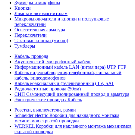
Зуммеры и микрфоны
Кнопки
Лампы к автомагнитолам
Микровыключатели и кнопки и ползунковые
переключатели
Осветительная арматура
Переключатели
Тактовые кнопки (микро)
Тумблеры
Кабель, провода
Акустический, микрофонный кабель
Информационный кабель LAN (витая пара) UTP, FTP
Кабель видеонаблюдения,телефонный, сигнальный
кабель, видеодомофонов
Кабель коаксиальный (телевизионный) TV, SAT
Радиочастотные провода (50ом)
СИП Самонесущий изолированный провод и арматура
Электрические провода / Кабель
Розетки, выключатели, рамки
Schneider electric Коробки для накладного монтажа
механизмов скрытой проводки
WERKEL Коробки для накладного монтажа механизмов
скрытой проводки