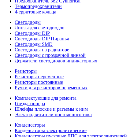
Предохранитель 382 Cylindrical
Термопредохранители
Ферритовые кольца
Светодиоды
Линзы для светодиодов
Светодиоды DIP
Светодиоды DIP Пиранья
Светодиоды SMD
Светодиоды на радиаторе
Светодиоды с прозрачной линзой
Держатели светодиодов индикаторных
Резисторы
Резисторы переменные
Резисторы постоянные
Ручки для резисторов переменных
Комплектующие для ремонта
Гнезда тюнера
Шлейфы плоские и разъемы к ним
Электродвигатели постоянного тока
Конденсаторы
Конденсаторы электролитические
Конденсаторы пусковые ДПС для электродвигателей