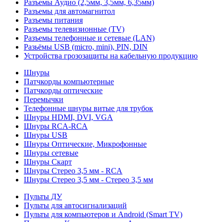
Разъемы Аудио (2,5мм, 3,5мм, 6,35мм)
Разъемы для автомагнитол
Разъемы питания
Разъемы телевизионные (TV)
Разъемы телефонные и сетевые (LAN)
Разьёмы USB (micro, mini), PIN, DIN
Устройства грозозащиты на кабельную продукцию
Шнуры
Патчкорды компьютерные
Патчкорды оптические
Перемычки
Телефонные шнуры витые для трубок
Шнуры HDMI, DVI, VGA
Шнуры RCA-RCA
Шнуры USB
Шнуры Оптические, Микрофонные
Шнуры сетевые
Шнуры Скарт
Шнуры Стерео 3,5 мм - RCA
Шнуры Стерео 3,5 мм - Стерео 3,5 мм
Пульты ДУ
Пульты для автосигнализаций
Пульты для компьютеров и Android (Smart TV)