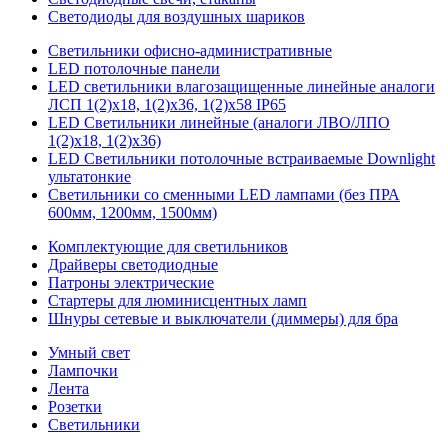
Светодиоды для воздушных шариков
Светильники офисно-административные
LED потолочные панели
LED светильники влагозащищенные линейные аналоги
ЛСП 1(2)х18, 1(2)х36, 1(2)х58 IP65
LED Светильники линейные (аналоги ЛВО/ЛПО
1(2)х18, 1(2)х36)
LED Светильники потолочные встраиваемые Downlight
ультатонкие
Светильники со сменными LED лампами (без ПРА
600мм, 1200мм, 1500мм)
Комплектующие для светильников
Драйверы светодиодные
Патроны электрические
Стартеры для люминисцентных ламп
Шнуры сетевые и выключатели (диммеры) для бра
Умный свет
Лампочки
Лента
Розетки
Светильники