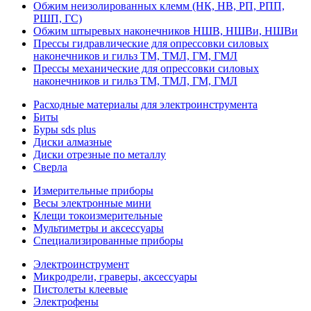
Обжим неизолированных клемм (НК, НВ, РП, РПП,
РШП, ГС)
Обжим штыревых наконечников НШВ, НШВи, НШВи
Прессы гидравлические для опрессовки силовых
наконечников и гильз ТМ, ТМЛ, ГМ, ГМЛ
Прессы механические для опрессовки силовых
наконечников и гильз ТМ, ТМЛ, ГМ, ГМЛ
Расходные материалы для электроинструмента
Биты
Буры sds plus
Диски алмазные
Диски отрезные по металлу
Сверла
Измерительные приборы
Весы электронные мини
Клещи токоизмерительные
Мультиметры и аксессуары
Специализированные приборы
Электроинструмент
Микродрели, граверы, аксессуары
Пистолеты клеевые
Электрофены