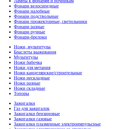
Лампы к фонарям и ночникам
Фонари велосипедные
Фонари налобные
Фонари подствольные
Фонари прожекторные, светильники
Фонари разные
Фонари ручные
Фонари-брелоки
Ножи, мультитулы
Браслеты выживания
Мультитулы
Ножи бабочка
Ножи для метания
Ножи канцелярские/строительные
Ножи нескладные
Ножи разные
Ножи складные
Топоры
Зажигалки
Газ для зажигалок
Зажигалки бензиновые
Зажигалки газовые
Зажигалки плазменные электроимпульсные