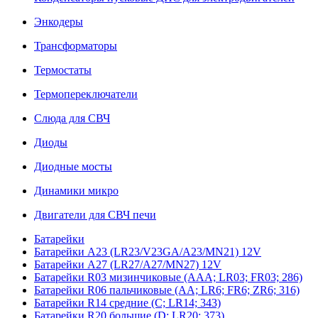
Энкодеры
Трансформаторы
Термостаты
Термопереключатели
Слюда для СВЧ
Диоды
Диодные мосты
Динамики микро
Двигатели для СВЧ печи
Батарейки
Батарейки A23 (LR23/V23GA/A23/MN21) 12V
Батарейки A27 (LR27/A27/MN27) 12V
Батарейки R03 мизинчиковые (AAA; LR03; FR03; 286)
Батарейки R06 пальчиковые (AA; LR6; FR6; ZR6; 316)
Батарейки R14 средние (C; LR14; 343)
Батарейки R20 большие (D; LR20; 373)