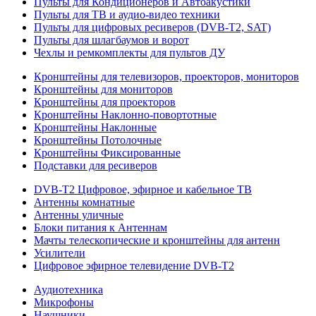
Пульты для Кондиционеров и Автоакустики
Пульты для ТВ и аудио-видео техники
Пульты для цифровых ресиверов (DVB-T2, SAT)
Пульты для шлагбаумов и ворот
Чехлы и ремкомплекты для пультов ДУ
Кронштейны для телевизоров, проекторов, мониторов
Кронштейны для мониторов
Кронштейны для проекторов
Кронштейны Наклонно-повортотные
Кронштейны Наклонные
Кронштейны Потолочные
Кронштейны Фиксированные
Подставки для ресиверов
DVB-T2 Цифровое, эфирное и кабельное ТВ
Антенны комнатные
Антенны уличные
Блоки питания к Антеннам
Мачты телескопические и кронштейны для антенн
Усилители
Цифровое эфирное телевидение DVB-Т2
Аудиотехника
Микрофоны
Наушники