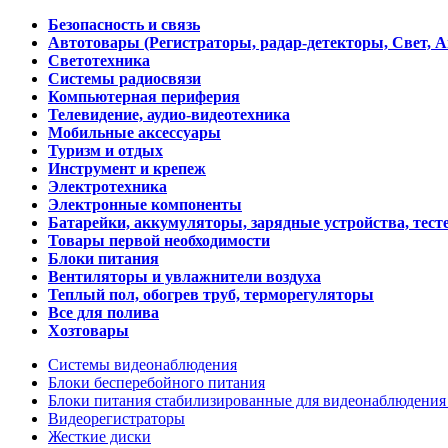
Безопасность и связь
Автотовары (Регистраторы, радар-детекторы, Свет, 
Светотехника
Системы радиосвязи
Компьютерная периферия
Телевидение, аудио-видеотехника
Мобильные аксессуары
Туризм и отдых
Инструмент и крепеж
Электротехника
Электронные компоненты
Батарейки, аккумуляторы, зарядные устройства, тесте
Товары первой необходимости
Блоки питания
Вентиляторы и увлажнители воздуха
Теплый пол, обогрев труб, терморегуляторы
Все для полива
Хозтовары
Системы видеонаблюдения
Блоки бесперебойного питания
Блоки питания стабилизированные для видеонаблюдени
Видеорегистраторы
Жесткие диски