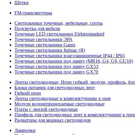
Щетки
FM-трансмиттеры
Светильники точечные, мебельные, споты
Подсветка для мебели
Точечные LED светильники Elektrostandard
Точечные светильники ЭРА
Точечные светильники Gauss
Точечные светильники Italmac (Я)
Точечные светильники влагозащищенные IP44 / IP65
Точечные светильники под лампу (MR16, G4, G9, GU10)
Точечные светильники под лампу GX53
Точечные светильники под лампу GX70
Ленты светодиодные, Неон гибкий, модули, профиль, бл
Блоки питания для светодиодных лент
Гибкий неон
Ленты светодиодные и комплектующие к ним
Модули водонепронецаемые светодиодные
Платы с линзой светодиодные
Профиль для светодиодных лент и комплектующие к пр
Радиаторы для мощных светодиодов
Лампочки