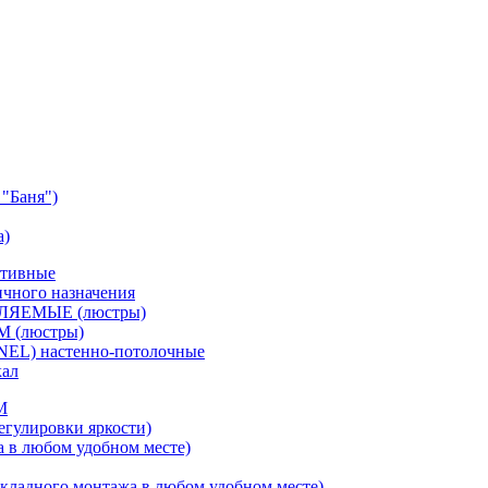
"Баня")
а)
ативные
чного назначения
ВЛЯЕМЫЕ (люстры)
М (люстры)
NEL) настенно-потолочные
кал
M
егулировки яркости)
а в любом удобном месте)
кладного монтажа в любом удобном месте)