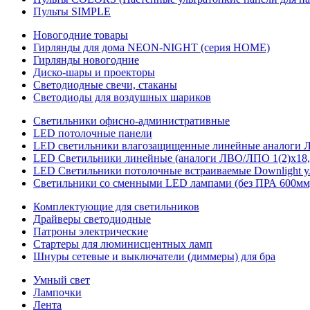
Пульты SIMPLE
Новогодние товары
Гирлянды для дома NEON-NIGHT (серия HOME)
Гирлянды новогодние
Диско-шары и проекторы
Светодиодные свечи, стаканы
Светодиоды для воздушных шариков
Светильники офисно-административные
LED потолочные панели
LED светильники влагозащищенные линейные аналоги ЛСП
LED Светильники линейные (аналоги ЛВО/ЛПО 1(2)х18, 
LED Светильники потолочные встраиваемые Downlight у
Светильники со сменными LED лампами (без ПРА 600мм,
Комплектующие для светильников
Драйверы светодиодные
Патроны электрические
Стартеры для люминисцентных ламп
Шнуры сетевые и выключатели (диммеры) для бра
Умный свет
Лампочки
Лента