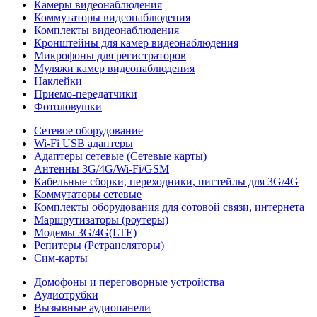
Камеры видеонаблюдения
Коммутаторы видеонаблюдения
Комплекты видеонаблюдения
Кронштейны для камер видеонаблюдения
Микрофоны для регистраторов
Муляжи камер видеонаблюдения
Наклейки
Приемо-передатчики
Фотоловушки
Сетевое оборудование
Wi-Fi USB адаптеры
Адаптеры сетевые (Сетевые карты)
Антенны 3G/4G/Wi-Fi/GSM
Кабельные сборки, переходники, пигтейлы для 3G/4G
Коммутаторы сетевые
Комплекты оборудования для сотовой связи, интернета
Маршрутизаторы (роутеры)
Модемы 3G/4G(LTE)
Репитеры (Ретрансляторы)
Сим-карты
Домофоны и переговорные устройства
Аудиотрубки
Вызывные аудиопанели