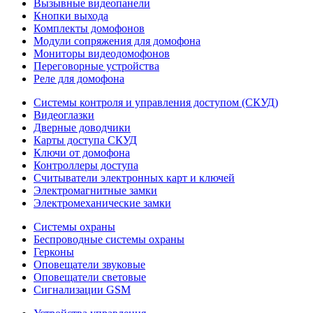
Вызывные видеопанели
Кнопки выхода
Комплекты домофонов
Модули сопряжения для домофона
Мониторы видеодомофонов
Переговорные устройства
Реле для домофона
Системы контроля и управления доступом (СКУД)
Видеоглазки
Дверные доводчики
Карты доступа СКУД
Ключи от домофона
Контроллеры доступа
Считыватели электронных карт и ключей
Электромагнитные замки
Электромеханические замки
Системы охраны
Беспроводные системы охраны
Герконы
Оповещатели звуковые
Оповещатели световые
Сигнализации GSM