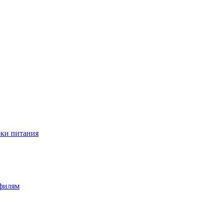
оки питания
офилям