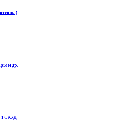
Антенны)
ры и др.
я и СКУД