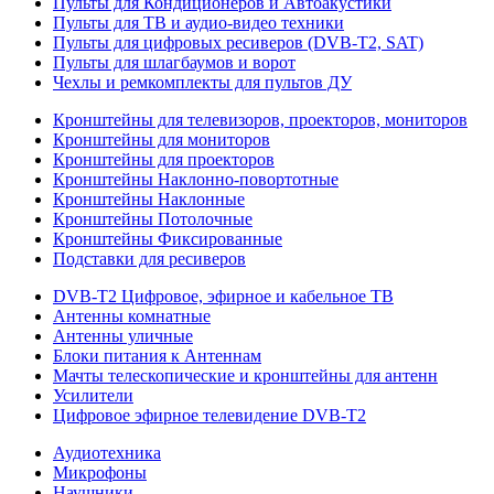
Пульты для Кондиционеров и Автоакустики
Пульты для ТВ и аудио-видео техники
Пульты для цифровых ресиверов (DVB-T2, SAT)
Пульты для шлагбаумов и ворот
Чехлы и ремкомплекты для пультов ДУ
Кронштейны для телевизоров, проекторов, мониторов
Кронштейны для мониторов
Кронштейны для проекторов
Кронштейны Наклонно-повортотные
Кронштейны Наклонные
Кронштейны Потолочные
Кронштейны Фиксированные
Подставки для ресиверов
DVB-T2 Цифровое, эфирное и кабельное ТВ
Антенны комнатные
Антенны уличные
Блоки питания к Антеннам
Мачты телескопические и кронштейны для антенн
Усилители
Цифровое эфирное телевидение DVB-Т2
Аудиотехника
Микрофоны
Наушники