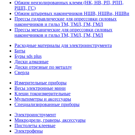
Обжим неизолированных клемм (НК, НВ, РП, РПП,
РШП, ГС)
Обжим штыревых наконечников НШВ, НШВи, НШВи
Прессы гидравлические для опрессовки силовых
наконечников и гильз ТМ, ТМЛ, ГМ, ГМЛ
Прессы механические для опрессовки силовых
наконечников и гильз ТМ, ТМЛ, ГМ, ГМЛ
Расходные материалы для электроинструмента
Биты
Буры sds plus
Диски алмазные
Диски отрезные по металлу
Сверла
Измерительные приборы
Весы электронные мини
Клещи токоизмерительные
Мультиметры и аксессуары
Специализированные приборы
Электроинструмент
Микродрели, граверы, аксессуары
Пистолеты клеевые
Электрофены