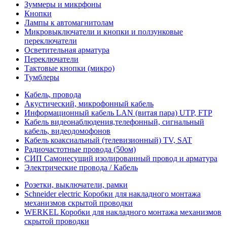
Зуммеры и микрфоны
Кнопки
Лампы к автомагнитолам
Микровыключатели и кнопки и ползунковые
переключатели
Осветительная арматура
Переключатели
Тактовые кнопки (микро)
Тумблеры
Кабель, провода
Акустический, микрофонный кабель
Информационный кабель LAN (витая пара) UTP, FTP
Кабель видеонаблюдения,телефонный, сигнальный
кабель, видеодомофонов
Кабель коаксиальный (телевизионный) TV, SAT
Радиочастотные провода (50ом)
СИП Самонесущий изолированный провод и арматура
Электрические провода / Кабель
Розетки, выключатели, рамки
Schneider electric Коробки для накладного монтажа
механизмов скрытой проводки
WERKEL Коробки для накладного монтажа механизмов
скрытой проводки