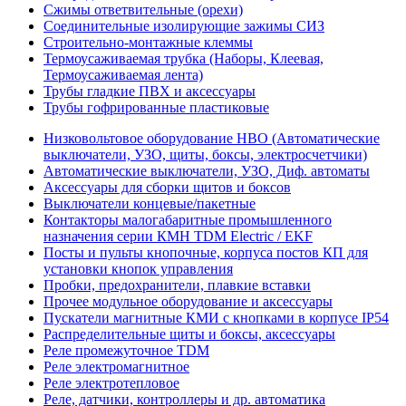
Сжимы ответвительные (орехи)
Соединительные изолирующие зажимы СИЗ
Строительно-монтажные клеммы
Термоусаживаемая трубка (Наборы, Клеевая,
Термоусаживаемая лента)
Трубы гладкие ПВХ и аксессуары
Трубы гофрированные пластиковые
Низковольтовое оборудование НВО (Автоматические
выключатели, УЗО, щиты, боксы, электросчетчики)
Автоматические выключатели, УЗО, Диф. автоматы
Аксессуары для сборки щитов и боксов
Выключатели концевые/пакетные
Контакторы малогабаритные промышленного
назначения серии КМН TDM Electric / EKF
Посты и пульты кнопочные, корпуса постов КП для
установки кнопок управления
Пробки, предохранители, плавкие вставки
Прочее модульное оборудование и аксессуары
Пускатели магнитные КМИ с кнопками в корпусе IP54
Распределительные щиты и боксы, аксессуары
Реле промежуточное TDM
Реле электромагнитное
Реле электротепловое
Реле, датчики, контроллеры и др. автоматика