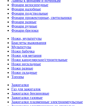
Лампы к фонарям и ночникам
Фонари велосипедные
Фонари налобные
Фонари подствольные
Фонари прожекторные, светильники
Фонари разные
Фонари ручные
Фонари-брелоки
Ножи, мультитулы
Браслеты выживания
Мультитулы
Ножи бабочка
Ножи для метания
Ножи канцелярские/строительные
Ножи нескладные
Ножи разные
Ножи складные
Топоры
Зажигалки
Газ для зажигалок
Зажигалки бензиновые
Зажигалки газовые
Зажигалки плазменные электроимпульсные