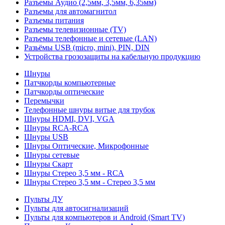
Разъемы Аудио (2,5мм, 3,5мм, 6,35мм)
Разъемы для автомагнитол
Разъемы питания
Разъемы телевизионные (TV)
Разъемы телефонные и сетевые (LAN)
Разьёмы USB (micro, mini), PIN, DIN
Устройства грозозащиты на кабельную продукцию
Шнуры
Патчкорды компьютерные
Патчкорды оптические
Перемычки
Телефонные шнуры витые для трубок
Шнуры HDMI, DVI, VGA
Шнуры RCA-RCA
Шнуры USB
Шнуры Оптические, Микрофонные
Шнуры сетевые
Шнуры Скарт
Шнуры Стерео 3,5 мм - RCA
Шнуры Стерео 3,5 мм - Стерео 3,5 мм
Пульты ДУ
Пульты для автосигнализаций
Пульты для компьютеров и Android (Smart TV)