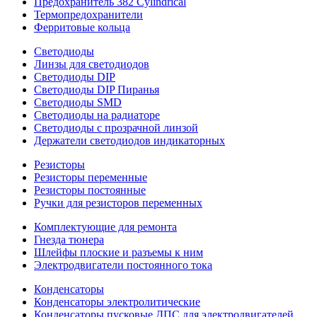
Предохранитель 382 Cylindrical
Термопредохранители
Ферритовые кольца
Светодиоды
Линзы для светодиодов
Светодиоды DIP
Светодиоды DIP Пиранья
Светодиоды SMD
Светодиоды на радиаторе
Светодиоды с прозрачной линзой
Держатели светодиодов индикаторных
Резисторы
Резисторы переменные
Резисторы постоянные
Ручки для резисторов переменных
Комплектующие для ремонта
Гнезда тюнера
Шлейфы плоские и разъемы к ним
Электродвигатели постоянного тока
Конденсаторы
Конденсаторы электролитические
Конденсаторы пусковые ДПС для электродвигателей