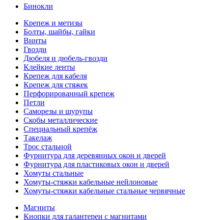
Бинокли
Крепеж и метизы
Болты, шайбы, гайки
Винты
Гвозди
Дюбеля и дюбель-гвозди
Клейкие ленты
Крепеж для кабеля
Крепеж для стяжек
Перфорированный крепеж
Петли
Саморезы и шурупы
Скобы металлические
Специальный крепёж
Такелаж
Трос стальной
Фурнитура для деревянных окон и дверей
Фурнитура для пластиковых окон и дверей
Хомуты стальные
Хомуты-стяжки кабельные нейлоновые
Хомуты-стяжки кабельные стальные червячные
Магниты
Кнопки для галантереи с магнитами