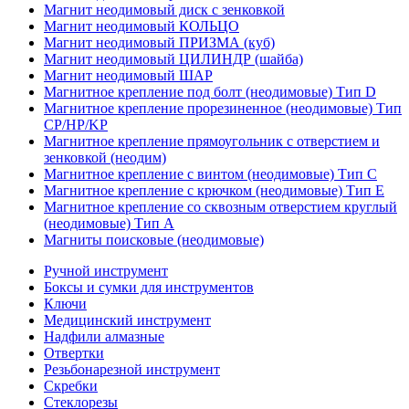
Магнит неодимовый диск с зенковкой
Магнит неодимовый КОЛЬЦО
Магнит неодимовый ПРИЗМА (куб)
Магнит неодимовый ЦИЛИНДР (шайба)
Магнит неодимовый ШАР
Магнитное крепление под болт (неодимовые) Тип D
Магнитное крепление прорезиненное (неодимовые) Тип
CP/HP/KP
Магнитное крепление прямоугольник с отверстием и
зенковкой (неодим)
Магнитное крепление с винтом (неодимовые) Тип С
Магнитное крепление с крючком (неодимовые) Тип Е
Магнитное крепление со сквозным отверстием круглый
(неодимовые) Тип А
Магниты поисковые (неодимовые)
Ручной инструмент
Боксы и сумки для инструментов
Ключи
Медицинский инструмент
Надфили алмазные
Отвертки
Резьбонарезной инструмент
Скребки
Стеклорезы