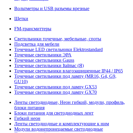
Вольтметры и USB разъемы врезные
Щетки
FM-трансмиттеры
Светильники точечные, мебельные, споты
Подсветка для мебели
Точечные LED светильники Elektrostandard
Точечные светильники ЭРА
Точечные светильники Gauss
Точечные светильники Italmac (Я)
Точечные светильники влагозащищенные IP44 / IP65
Точечные светильники под лампу (MR16, G4, G9,
GU10)
Точечные светильники под лампу GX53
Точечные светильники под лампу GX70
Ленты светодиодные, Неон гибкий, модули, профиль,
блоки питания
Блоки питания для светодиодных лент
Гибкий неон
Ленты светодиодные и комплектующие к ним
Модули водонепронецаемые светодиодные