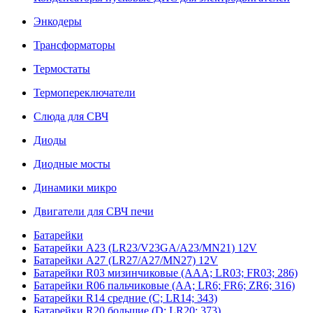
Энкодеры
Трансформаторы
Термостаты
Термопереключатели
Слюда для СВЧ
Диоды
Диодные мосты
Динамики микро
Двигатели для СВЧ печи
Батарейки
Батарейки A23 (LR23/V23GA/A23/MN21) 12V
Батарейки A27 (LR27/A27/MN27) 12V
Батарейки R03 мизинчиковые (AAA; LR03; FR03; 286)
Батарейки R06 пальчиковые (AA; LR6; FR6; ZR6; 316)
Батарейки R14 средние (C; LR14; 343)
Батарейки R20 большие (D; LR20; 373)