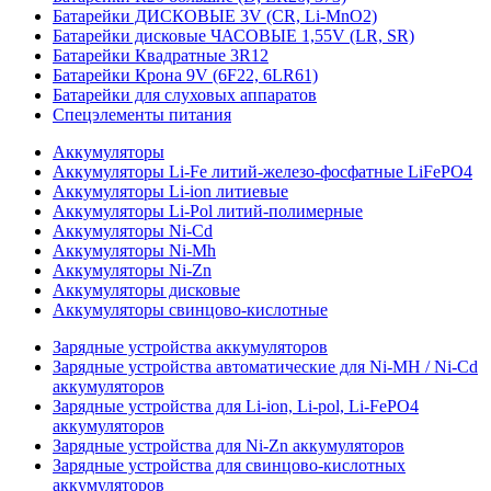
Батарейки ДИСКОВЫЕ 3V (CR, Li-MnO2)
Батарейки дисковые ЧАСОВЫЕ 1,55V (LR, SR)
Батарейки Квадратные 3R12
Батарейки Крона 9V (6F22, 6LR61)
Батарейки для слуховых аппаратов
Спецэлементы питания
Аккумуляторы
Аккумуляторы Li-Fe литий-железо-фосфатные LiFePO4
Аккумуляторы Li-ion литиевые
Аккумуляторы Li-Pol литий-полимерные
Аккумуляторы Ni-Cd
Аккумуляторы Ni-Mh
Аккумуляторы Ni-Zn
Аккумуляторы дисковые
Аккумуляторы свинцово-кислотные
Зарядные устройства аккумуляторов
Зарядные устройства автоматические для Ni-MH / Ni-Cd
аккумуляторов
Зарядные устройства для Li-ion, Li-pol, Li-FePO4
аккумуляторов
Зарядные устройства для Ni-Zn аккумуляторов
Зарядные устройства для свинцово-кислотных
аккумуляторов