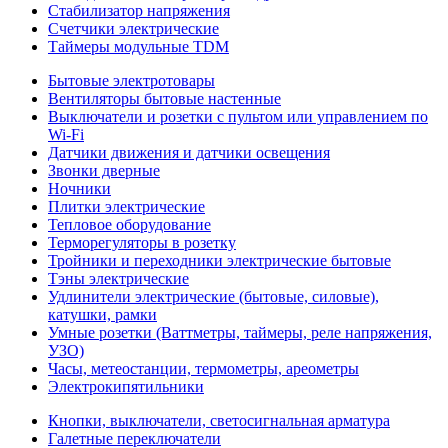
Стабилизатор напряжения
Счетчики электрические
Таймеры модульные TDM
Бытовые электротовары
Вентиляторы бытовые настенные
Выключатели и розетки с пультом или управлением по
Wi-Fi
Датчики движения и датчики освещения
Звонки дверные
Ночники
Плитки электрические
Тепловое оборудование
Терморегуляторы в розетку
Тройники и переходники электрические бытовые
Тэны электрические
Удлинители электрические (бытовые, силовые),
катушки, рамки
Умные розетки (Ваттметры, таймеры, реле напряжения,
УЗО)
Часы, метеостанции, термометры, ареометры
Электрокипятильники
Кнопки, выключатели, светосигнальная арматура
Галетные переключатели