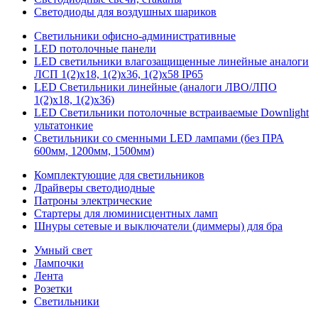
Светодиоды для воздушных шариков
Светильники офисно-административные
LED потолочные панели
LED светильники влагозащищенные линейные аналоги
ЛСП 1(2)х18, 1(2)х36, 1(2)х58 IP65
LED Светильники линейные (аналоги ЛВО/ЛПО
1(2)х18, 1(2)х36)
LED Светильники потолочные встраиваемые Downlight
ультатонкие
Светильники со сменными LED лампами (без ПРА
600мм, 1200мм, 1500мм)
Комплектующие для светильников
Драйверы светодиодные
Патроны электрические
Стартеры для люминисцентных ламп
Шнуры сетевые и выключатели (диммеры) для бра
Умный свет
Лампочки
Лента
Розетки
Светильники