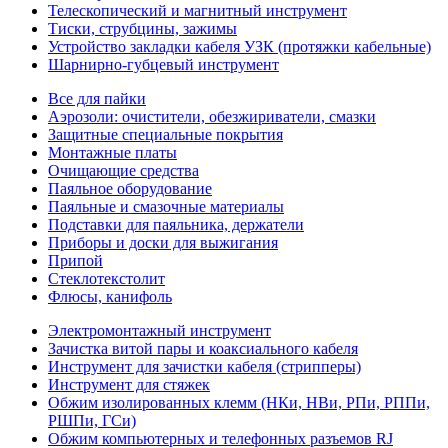
Телескопический и магнитный инструмент
Тиски, струбцины, зажимы
Устройство закладки кабеля УЗК (протяжки кабельные)
Шарнирно-губцевый инструмент
Все для пайки
Аэрозоли: очистители, обезжириватели, смазки
Защитные специальные покрытия
Монтажные платы
Очищающие средства
Паяльное оборудование
Паяльные и смазочные материалы
Подставки для паяльника, держатели
Приборы и доски для выжигания
Припой
Стеклотекстолит
Флюсы, канифоль
Электромонтажный инструмент
Зачистка витой пары и коаксиального кабеля
Инструмент для зачистки кабеля (стрипперы)
Инструмент для стяжек
Обжим изолированных клемм (НКи, НВи, РПи, РППи,
РШПи, ГСи)
Обжим компьютерных и телефонных разъемов RJ