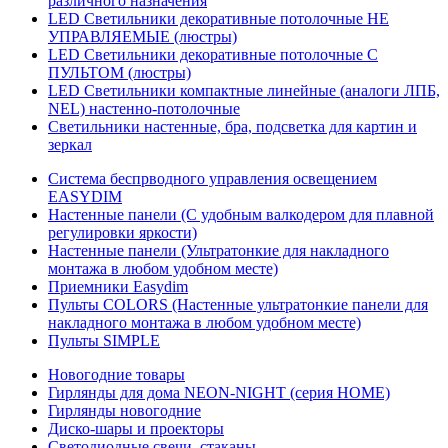
различного назначения
LED Светильники декоративные потолочные НЕ
УПРАВЛЯЕМЫЕ (люстры)
LED Светильники декоративные потолочные С
ПУЛЬТОМ (люстры)
LED Светильники компактные линейные (аналоги ЛПБ,
NEL) настенно-потолочные
Светильники настенные, бра, подсветка для картин и
зеркал
Система беспрводного управления освещением
EASYDIM
Настенные панели (С удобным валкодером для плавной
регулировки яркости)
Настенные панели (Ультратонкие для накладного
монтажа в любом удобном месте)
Приемники Easydim
Пульты COLORS (Настенные ультратонкие панели для
накладного монтажа в любом удобном месте)
Пульты SIMPLE
Новогодние товары
Гирлянды для дома NEON-NIGHT (серия HOME)
Гирлянды новогодние
Диско-шары и проекторы
Светодиодные свечи, стаканы