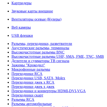
Картридеры
Звуковые карты внешние
Вентиляторы осевые (Кулеры)
Веб камеры
USB флешки
Разъемы, переходники, разветвители
Акустические разъемы, терминалы
Высокочастотные разъемы BNC
Высокочастотные разъемы UHF, SMA, FME, TNC, SMB
Делители и сумматоры ТВ сигнала
Зажимы "Крокодил"
Микрофонные разъемы
Переходники RCA
Переходники USB, SATA, Molex
Переходники джек х RCA
Переходники джек х джек
Переходники и конвертеры HDMI-DVI-VGA
Переходники скарт
Разъемы RCA
Разъемы автомобильные