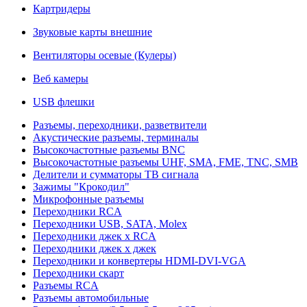
Картридеры
Звуковые карты внешние
Вентиляторы осевые (Кулеры)
Веб камеры
USB флешки
Разъемы, переходники, разветвители
Акустические разъемы, терминалы
Высокочастотные разъемы BNC
Высокочастотные разъемы UHF, SMA, FME, TNC, SMB
Делители и сумматоры ТВ сигнала
Зажимы "Крокодил"
Микрофонные разъемы
Переходники RCA
Переходники USB, SATA, Molex
Переходники джек х RCA
Переходники джек х джек
Переходники и конвертеры HDMI-DVI-VGA
Переходники скарт
Разъемы RCA
Разъемы автомобильные