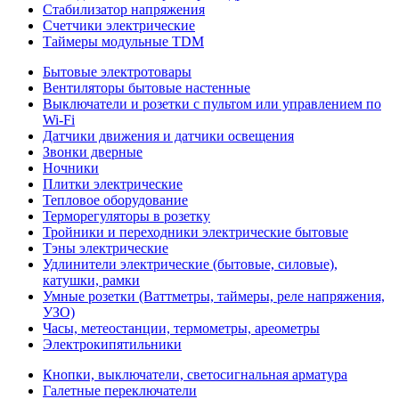
Стабилизатор напряжения
Счетчики электрические
Таймеры модульные TDM
Бытовые электротовары
Вентиляторы бытовые настенные
Выключатели и розетки с пультом или управлением по
Wi-Fi
Датчики движения и датчики освещения
Звонки дверные
Ночники
Плитки электрические
Тепловое оборудование
Терморегуляторы в розетку
Тройники и переходники электрические бытовые
Тэны электрические
Удлинители электрические (бытовые, силовые),
катушки, рамки
Умные розетки (Ваттметры, таймеры, реле напряжения,
УЗО)
Часы, метеостанции, термометры, ареометры
Электрокипятильники
Кнопки, выключатели, светосигнальная арматура
Галетные переключатели