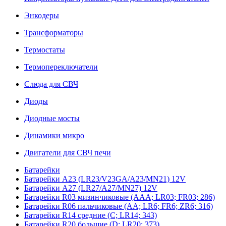
Энкодеры
Трансформаторы
Термостаты
Термопереключатели
Слюда для СВЧ
Диоды
Диодные мосты
Динамики микро
Двигатели для СВЧ печи
Батарейки
Батарейки A23 (LR23/V23GA/A23/MN21) 12V
Батарейки A27 (LR27/A27/MN27) 12V
Батарейки R03 мизинчиковые (AAA; LR03; FR03; 286)
Батарейки R06 пальчиковые (AA; LR6; FR6; ZR6; 316)
Батарейки R14 средние (C; LR14; 343)
Батарейки R20 большие (D; LR20; 373)