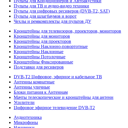
Пульты для Кондиционеров и Автоакустики
Пульты для ТВ и аудио-видео техники
Пульты для цифровых ресиверов (DVB-T2, SAT)
Пульты для шлагбаумов и ворот
Чехлы и ремкомплекты для пультов ДУ
Кронштейны для телевизоров, проекторов, мониторов
Кронштейны для мониторов
Кронштейны для проекторов
Кронштейны Наклонно-повортотные
Кронштейны Наклонные
Кронштейны Потолочные
Кронштейны Фиксированные
Подставки для ресиверов
DVB-T2 Цифровое, эфирное и кабельное ТВ
Антенны комнатные
Антенны уличные
Блоки питания к Антеннам
Мачты телескопические и кронштейны для антенн
Усилители
Цифровое эфирное телевидение DVB-Т2
Аудиотехника
Микрофоны
Наушники