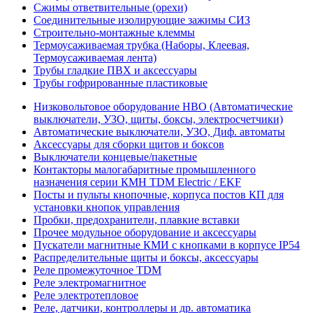
Сжимы ответвительные (орехи)
Соединительные изолирующие зажимы СИЗ
Строительно-монтажные клеммы
Термоусаживаемая трубка (Наборы, Клеевая,
Термоусаживаемая лента)
Трубы гладкие ПВХ и аксессуары
Трубы гофрированные пластиковые
Низковольтовое оборудование НВО (Автоматические
выключатели, УЗО, щиты, боксы, электросчетчики)
Автоматические выключатели, УЗО, Диф. автоматы
Аксессуары для сборки щитов и боксов
Выключатели концевые/пакетные
Контакторы малогабаритные промышленного
назначения серии КМН TDM Electric / EKF
Посты и пульты кнопочные, корпуса постов КП для
установки кнопок управления
Пробки, предохранители, плавкие вставки
Прочее модульное оборудование и аксессуары
Пускатели магнитные КМИ с кнопками в корпусе IP54
Распределительные щиты и боксы, аксессуары
Реле промежуточное TDM
Реле электромагнитное
Реле электротепловое
Реле, датчики, контроллеры и др. автоматика