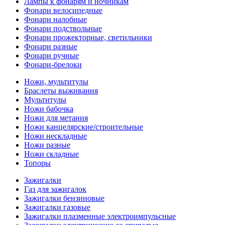
Лампы к фонарям и ночникам
Фонари велосипедные
Фонари налобные
Фонари подствольные
Фонари прожекторные, светильники
Фонари разные
Фонари ручные
Фонари-брелоки
Ножи, мультитулы
Браслеты выживания
Мультитулы
Ножи бабочка
Ножи для метания
Ножи канцелярские/строительные
Ножи нескладные
Ножи разные
Ножи складные
Топоры
Зажигалки
Газ для зажигалок
Зажигалки бензиновые
Зажигалки газовые
Зажигалки плазменные электроимпульсные