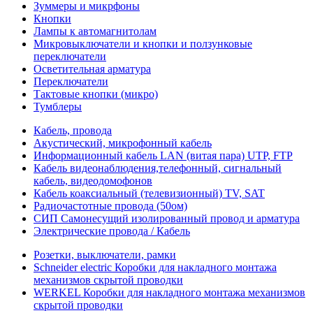
Зуммеры и микрфоны
Кнопки
Лампы к автомагнитолам
Микровыключатели и кнопки и ползунковые
переключатели
Осветительная арматура
Переключатели
Тактовые кнопки (микро)
Тумблеры
Кабель, провода
Акустический, микрофонный кабель
Информационный кабель LAN (витая пара) UTP, FTP
Кабель видеонаблюдения,телефонный, сигнальный
кабель, видеодомофонов
Кабель коаксиальный (телевизионный) TV, SAT
Радиочастотные провода (50ом)
СИП Самонесущий изолированный провод и арматура
Электрические провода / Кабель
Розетки, выключатели, рамки
Schneider electric Коробки для накладного монтажа
механизмов скрытой проводки
WERKEL Коробки для накладного монтажа механизмов
скрытой проводки