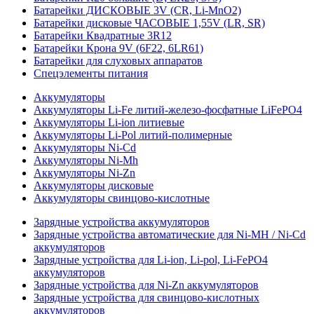
Батарейки ДИСКОВЫЕ 3V (CR, Li-MnO2)
Батарейки дисковые ЧАСОВЫЕ 1,55V (LR, SR)
Батарейки Квадратные 3R12
Батарейки Крона 9V (6F22, 6LR61)
Батарейки для слуховых аппаратов
Спецэлементы питания
Аккумуляторы
Аккумуляторы Li-Fe литий-железо-фосфатные LiFePO4
Аккумуляторы Li-ion литиевые
Аккумуляторы Li-Pol литий-полимерные
Аккумуляторы Ni-Cd
Аккумуляторы Ni-Mh
Аккумуляторы Ni-Zn
Аккумуляторы дисковые
Аккумуляторы свинцово-кислотные
Зарядные устройства аккумуляторов
Зарядные устройства автоматические для Ni-MH / Ni-Cd
аккумуляторов
Зарядные устройства для Li-ion, Li-pol, Li-FePO4
аккумуляторов
Зарядные устройства для Ni-Zn аккумуляторов
Зарядные устройства для свинцово-кислотных
аккумуляторов