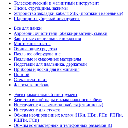
Телескопический и магнитный инструмент
Тиски, струбцины, зажимы
Устройство закладки кабеля УЗК (протяжки кабельные)
Шарнирно-губцевый инструмент
Все для пайки
Аэрозоли: очистители, обезжириватели, смазки
Защитные специальные покрытия
Монтажные платы
Очищающие средства
Паяльное оборудование
Паяльные и смазочные материалы
Подставки для паяльника, держатели
Приборы и доски для выжигания
Припой
Стеклотекстолит
Флюсы, канифоль
Электромонтажный инструмент
Зачистка витой пары и коаксиального кабеля
Инструмент для зачистки кабеля (стрипперы)
Инструмент для стяжек
Обжим изолированных клемм (НКи, НВи, РПи, РППи,
РШПи, ГСи)
Обжим компьютерных и телефонных разъемов RJ