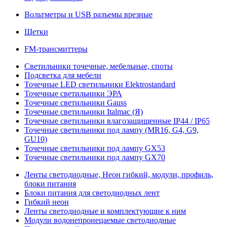
Вольтметры и USB разъемы врезные
Щетки
FM-трансмиттеры
Светильники точечные, мебельные, споты
Подсветка для мебели
Точечные LED светильники Elektrostandard
Точечные светильники ЭРА
Точечные светильники Gauss
Точечные светильники Italmac (Я)
Точечные светильники влагозащищенные IP44 / IP65
Точечные светильники под лампу (MR16, G4, G9,
GU10)
Точечные светильники под лампу GX53
Точечные светильники под лампу GX70
Ленты светодиодные, Неон гибкий, модули, профиль,
блоки питания
Блоки питания для светодиодных лент
Гибкий неон
Ленты светодиодные и комплектующие к ним
Модули водонепронецаемые светодиодные