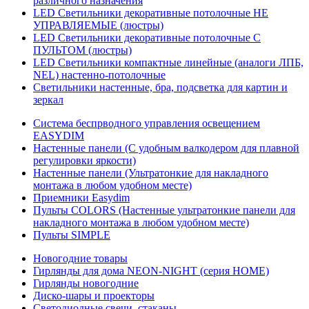
различного назначения
LED Светильники декоративные потолочные НЕ
УПРАВЛЯЕМЫЕ (люстры)
LED Светильники декоративные потолочные С
ПУЛЬТОМ (люстры)
LED Светильники компактные линейные (аналоги ЛПБ,
NEL) настенно-потолочные
Светильники настенные, бра, подсветка для картин и
зеркал
Система беспрводного управления освещением
EASYDIM
Настенные панели (С удобным валкодером для плавной
регулировки яркости)
Настенные панели (Ультратонкие для накладного
монтажа в любом удобном месте)
Приемники Easydim
Пульты COLORS (Настенные ультратонкие панели для
накладного монтажа в любом удобном месте)
Пульты SIMPLE
Новогодние товары
Гирлянды для дома NEON-NIGHT (серия HOME)
Гирлянды новогодние
Диско-шары и проекторы
Светодиодные свечи, стаканы