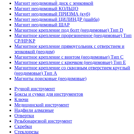
Магнит неодимовый диск с зенковкой
Магнит неодимовый КОЛЬЦО
Магнит неодимовый ПРИЗМА (куб)
Магнит неодимовый ЦИЛИНДР (шайба)
Магнит неодимовый ШАР
Магнитное крепление под болт (неодимовые) Тип D
Магнитное крепление прорезиненное (неодимовые) Тип
CP/HP/KP
Магнитное крепление прямоугольник с отверстием и
зенковкой (неодим)
Магнитное крепление с винтом (неодимовые) Тип С
Магнитное крепление с крючком (неодимовые) Тип Е
Магнитное крепление со сквозным отверстием круглый
(неодимовые) Тип А
Магниты поисковые (неодимовые)
Ручной инструмент
Боксы и сумки для инструментов
Ключи
Медицинский инструмент
Надфили алмазные
Отвертки
Резьбонарезной инструмент
Скребки
Стеклорезы