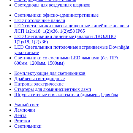
Светодиоды для воздушных шариков
Светильники офисно-административные
LED потолочные панели
LED светильники влагозащищенные линейные аналоги
ЛСП 1(2)х18, 1(2)х36, 1(2)х58 IP65
LED Светильники линейные (аналоги ЛВО/ЛПО
1(2)х18, 1(2)х36)
LED Светильники потолочные встраиваемые Downlight
ультатонкие
Светильники со сменными LED лампами (без ПРА
600мм, 1200мм, 1500мм)
Комплектующие для светильников
Драйверы светодиодные
Патроны электрические
Стартеры для люминисцентных ламп
Шнуры сетевые и выключатели (диммеры) для бра
Умный свет
Лампочки
Лента
Розетки
Светильники