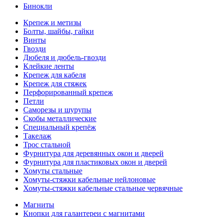
Бинокли
Крепеж и метизы
Болты, шайбы, гайки
Винты
Гвозди
Дюбеля и дюбель-гвозди
Клейкие ленты
Крепеж для кабеля
Крепеж для стяжек
Перфорированный крепеж
Петли
Саморезы и шурупы
Скобы металлические
Специальный крепёж
Такелаж
Трос стальной
Фурнитура для деревянных окон и дверей
Фурнитура для пластиковых окон и дверей
Хомуты стальные
Хомуты-стяжки кабельные нейлоновые
Хомуты-стяжки кабельные стальные червячные
Магниты
Кнопки для галантереи с магнитами