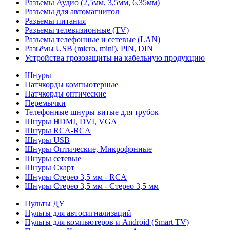
Разъемы Аудио (2,5мм, 3,5мм, 6,35мм)
Разъемы для автомагнитол
Разъемы питания
Разъемы телевизионные (TV)
Разъемы телефонные и сетевые (LAN)
Разьёмы USB (micro, mini), PIN, DIN
Устройства грозозащиты на кабельную продукцию
Шнуры
Патчкорды компьютерные
Патчкорды оптические
Перемычки
Телефонные шнуры витые для трубок
Шнуры HDMI, DVI, VGA
Шнуры RCA-RCA
Шнуры USB
Шнуры Оптические, Микрофонные
Шнуры сетевые
Шнуры Скарт
Шнуры Стерео 3,5 мм - RCA
Шнуры Стерео 3,5 мм - Стерео 3,5 мм
Пульты ДУ
Пульты для автосигнализаций
Пульты для компьютеров и Android (Smart TV)