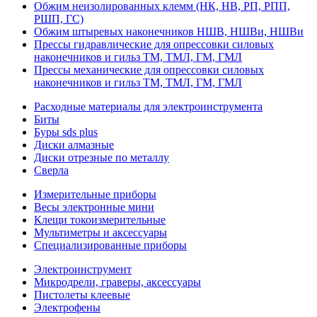
Обжим неизолированных клемм (НК, НВ, РП, РПП,
РШП, ГС)
Обжим штыревых наконечников НШВ, НШВи, НШВи
Прессы гидравлические для опрессовки силовых
наконечников и гильз ТМ, ТМЛ, ГМ, ГМЛ
Прессы механические для опрессовки силовых
наконечников и гильз ТМ, ТМЛ, ГМ, ГМЛ
Расходные материалы для электроинструмента
Биты
Буры sds plus
Диски алмазные
Диски отрезные по металлу
Сверла
Измерительные приборы
Весы электронные мини
Клещи токоизмерительные
Мультиметры и аксессуары
Специализированные приборы
Электроинструмент
Микродрели, граверы, аксессуары
Пистолеты клеевые
Электрофены