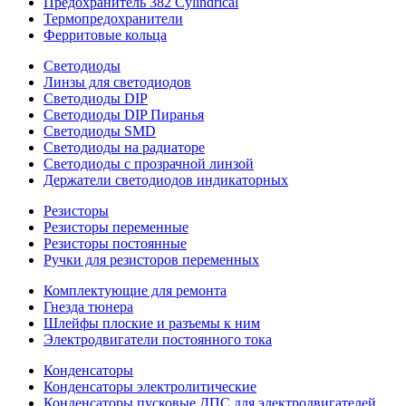
Предохранитель 382 Cylindrical
Термопредохранители
Ферритовые кольца
Светодиоды
Линзы для светодиодов
Светодиоды DIP
Светодиоды DIP Пиранья
Светодиоды SMD
Светодиоды на радиаторе
Светодиоды с прозрачной линзой
Держатели светодиодов индикаторных
Резисторы
Резисторы переменные
Резисторы постоянные
Ручки для резисторов переменных
Комплектующие для ремонта
Гнезда тюнера
Шлейфы плоские и разъемы к ним
Электродвигатели постоянного тока
Конденсаторы
Конденсаторы электролитические
Конденсаторы пусковые ДПС для электродвигателей