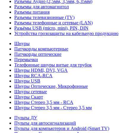
Разъемы Аудио (2,5мм, 3,5мм, 6,35мм)
Разъемы для автомагнитол
Разъемы питания
Разъемы телевизионные (TV)
Разъемы телефонные и сетевые (LAN)
Разьёмы USB (micro, mini), PIN, DIN
Устройства грозозащиты на кабельную продукцию
Шнуры
Патчкорды компьютерные
Патчкорды оптические
Перемычки
Телефонные шнуры витые для трубок
Шнуры HDMI, DVI, VGA
Шнуры RCA-RCA
Шнуры USB
Шнуры Оптические, Микрофонные
Шнуры сетевые
Шнуры Скарт
Шнуры Стерео 3,5 мм - RCA
Шнуры Стерео 3,5 мм - Стерео 3,5 мм
Пульты ДУ
Пульты для автосигнализаций
Пульты для компьютеров и Android (Smart TV)