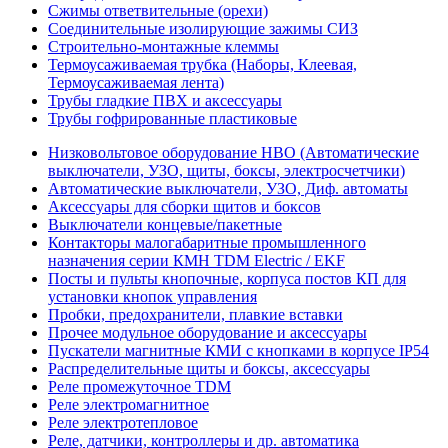
Сжимы ответвительные (орехи)
Соединительные изолирующие зажимы СИЗ
Строительно-монтажные клеммы
Термоусаживаемая трубка (Наборы, Клеевая,
Термоусаживаемая лента)
Трубы гладкие ПВХ и аксессуары
Трубы гофрированные пластиковые
Низковольтовое оборудование НВО (Автоматические
выключатели, УЗО, щиты, боксы, электросчетчики)
Автоматические выключатели, УЗО, Диф. автоматы
Аксессуары для сборки щитов и боксов
Выключатели концевые/пакетные
Контакторы малогабаритные промышленного
назначения серии КМН TDM Electric / EKF
Посты и пульты кнопочные, корпуса постов КП для
установки кнопок управления
Пробки, предохранители, плавкие вставки
Прочее модульное оборудование и аксессуары
Пускатели магнитные КМИ с кнопками в корпусе IP54
Распределительные щиты и боксы, аксессуары
Реле промежуточное TDM
Реле электромагнитное
Реле электротепловое
Реле, датчики, контроллеры и др. автоматика