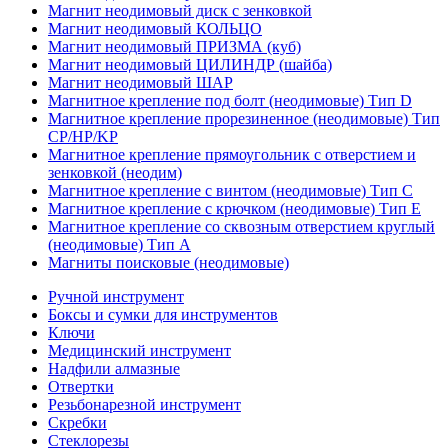
Магнит неодимовый диск с зенковкой
Магнит неодимовый КОЛЬЦО
Магнит неодимовый ПРИЗМА (куб)
Магнит неодимовый ЦИЛИНДР (шайба)
Магнит неодимовый ШАР
Магнитное крепление под болт (неодимовые) Тип D
Магнитное крепление прорезиненное (неодимовые) Тип
CP/HP/KP
Магнитное крепление прямоугольник с отверстием и
зенковкой (неодим)
Магнитное крепление с винтом (неодимовые) Тип С
Магнитное крепление с крючком (неодимовые) Тип Е
Магнитное крепление со сквозным отверстием круглый
(неодимовые) Тип А
Магниты поисковые (неодимовые)
Ручной инструмент
Боксы и сумки для инструментов
Ключи
Медицинский инструмент
Надфили алмазные
Отвертки
Резьбонарезной инструмент
Скребки
Стеклорезы