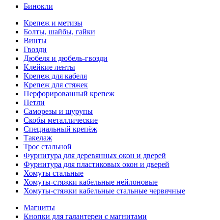
Бинокли
Крепеж и метизы
Болты, шайбы, гайки
Винты
Гвозди
Дюбеля и дюбель-гвозди
Клейкие ленты
Крепеж для кабеля
Крепеж для стяжек
Перфорированный крепеж
Петли
Саморезы и шурупы
Скобы металлические
Специальный крепёж
Такелаж
Трос стальной
Фурнитура для деревянных окон и дверей
Фурнитура для пластиковых окон и дверей
Хомуты стальные
Хомуты-стяжки кабельные нейлоновые
Хомуты-стяжки кабельные стальные червячные
Магниты
Кнопки для галантереи с магнитами