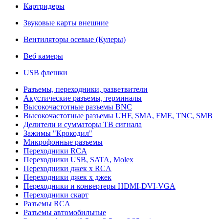
Картридеры
Звуковые карты внешние
Вентиляторы осевые (Кулеры)
Веб камеры
USB флешки
Разъемы, переходники, разветвители
Акустические разъемы, терминалы
Высокочастотные разъемы BNC
Высокочастотные разъемы UHF, SMA, FME, TNC, SMB
Делители и сумматоры ТВ сигнала
Зажимы "Крокодил"
Микрофонные разъемы
Переходники RCA
Переходники USB, SATA, Molex
Переходники джек х RCA
Переходники джек х джек
Переходники и конвертеры HDMI-DVI-VGA
Переходники скарт
Разъемы RCA
Разъемы автомобильные