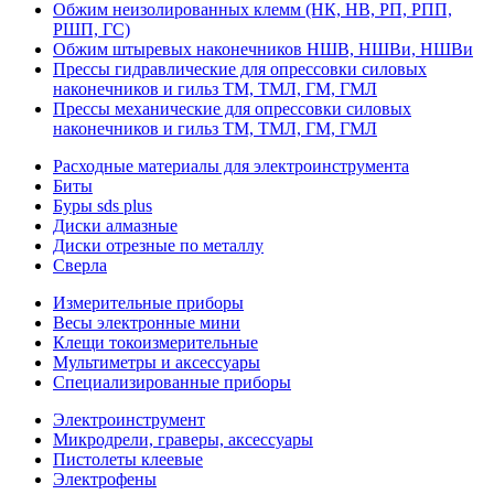
Обжим неизолированных клемм (НК, НВ, РП, РПП,
РШП, ГС)
Обжим штыревых наконечников НШВ, НШВи, НШВи
Прессы гидравлические для опрессовки силовых
наконечников и гильз ТМ, ТМЛ, ГМ, ГМЛ
Прессы механические для опрессовки силовых
наконечников и гильз ТМ, ТМЛ, ГМ, ГМЛ
Расходные материалы для электроинструмента
Биты
Буры sds plus
Диски алмазные
Диски отрезные по металлу
Сверла
Измерительные приборы
Весы электронные мини
Клещи токоизмерительные
Мультиметры и аксессуары
Специализированные приборы
Электроинструмент
Микродрели, граверы, аксессуары
Пистолеты клеевые
Электрофены