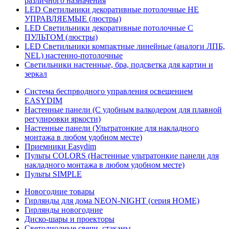
различного назначения
LED Светильники декоративные потолочные НЕ
УПРАВЛЯЕМЫЕ (люстры)
LED Светильники декоративные потолочные С
ПУЛЬТОМ (люстры)
LED Светильники компактные линейные (аналоги ЛПБ,
NEL) настенно-потолочные
Светильники настенные, бра, подсветка для картин и
зеркал
Система беспрводного управления освещением
EASYDIM
Настенные панели (С удобным валкодером для плавной
регулировки яркости)
Настенные панели (Ультратонкие для накладного
монтажа в любом удобном месте)
Приемники Easydim
Пульты COLORS (Настенные ультратонкие панели для
накладного монтажа в любом удобном месте)
Пульты SIMPLE
Новогодние товары
Гирлянды для дома NEON-NIGHT (серия HOME)
Гирлянды новогодние
Диско-шары и проекторы
Светодиодные свечи, стаканы