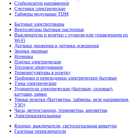
Стабилизатор напряжения
Счетчики электрические
Таймеры модульные TDM
Бытовые электротовары
Вентиляторы бытовые настенные
Выключатели и розетки с пультом или управлением по
Wi-Fi
Датчики движения и датчики освещения
Звонки дверные
Ночники
Плитки электрические
Тепловое оборудование
Терморегуляторы в розетку
Тройники и переходники электрические бытовые
Тэны электрические
Удлинители электрические (бытовые, силовые),
катушки, рамки
Умные розетки (Ваттметры, таймеры, реле напряжения,
УЗО)
Часы, метеостанции, термометры, ареометры
Электрокипятильники
Кнопки, выключатели, светосигнальная арматура
Галетные переключатели