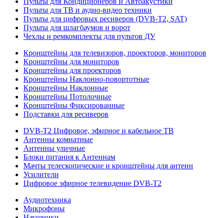
Пульты для Кондиционеров и Автоакустики
Пульты для ТВ и аудио-видео техники
Пульты для цифровых ресиверов (DVB-T2, SAT)
Пульты для шлагбаумов и ворот
Чехлы и ремкомплекты для пультов ДУ
Кронштейны для телевизоров, проекторов, мониторов
Кронштейны для мониторов
Кронштейны для проекторов
Кронштейны Наклонно-повортотные
Кронштейны Наклонные
Кронштейны Потолочные
Кронштейны Фиксированные
Подставки для ресиверов
DVB-T2 Цифровое, эфирное и кабельное ТВ
Антенны комнатные
Антенны уличные
Блоки питания к Антеннам
Мачты телескопические и кронштейны для антенн
Усилители
Цифровое эфирное телевидение DVB-Т2
Аудиотехника
Микрофоны
Наушники