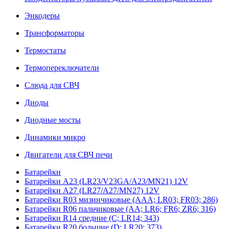
Энкодеры
Трансформаторы
Термостаты
Термопереключатели
Слюда для СВЧ
Диоды
Диодные мосты
Динамики микро
Двигатели для СВЧ печи
Батарейки
Батарейки A23 (LR23/V23GA/A23/MN21) 12V
Батарейки A27 (LR27/A27/MN27) 12V
Батарейки R03 мизинчиковые (AAA; LR03; FR03; 286)
Батарейки R06 пальчиковые (AA; LR6; FR6; ZR6; 316)
Батарейки R14 средние (C; LR14; 343)
Батарейки R20 большие (D; LR20; 373)