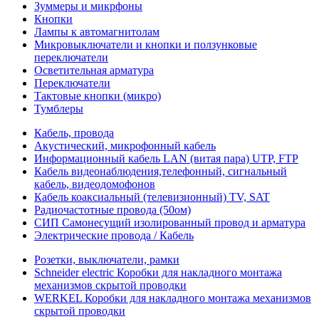
Зуммеры и микрфоны
Кнопки
Лампы к автомагнитолам
Микровыключатели и кнопки и ползунковые
переключатели
Осветительная арматура
Переключатели
Тактовые кнопки (микро)
Тумблеры
Кабель, провода
Акустический, микрофонный кабель
Информационный кабель LAN (витая пара) UTP, FTP
Кабель видеонаблюдения,телефонный, сигнальный
кабель, видеодомофонов
Кабель коаксиальный (телевизионный) TV, SAT
Радиочастотные провода (50ом)
СИП Самонесущий изолированный провод и арматура
Электрические провода / Кабель
Розетки, выключатели, рамки
Schneider electric Коробки для накладного монтажа
механизмов скрытой проводки
WERKEL Коробки для накладного монтажа механизмов
скрытой проводки