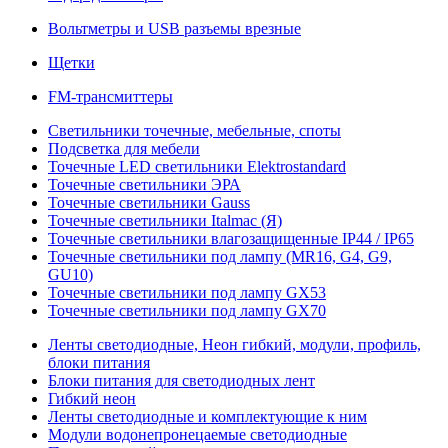
Вольтметры и USB разъемы врезные
Щетки
FM-трансмиттеры
Светильники точечные, мебельные, споты
Подсветка для мебели
Точечные LED светильники Elektrostandard
Точечные светильники ЭРА
Точечные светильники Gauss
Точечные светильники Italmac (Я)
Точечные светильники влагозащищенные IP44 / IP65
Точечные светильники под лампу (MR16, G4, G9,
GU10)
Точечные светильники под лампу GX53
Точечные светильники под лампу GX70
Ленты светодиодные, Неон гибкий, модули, профиль,
блоки питания
Блоки питания для светодиодных лент
Гибкий неон
Ленты светодиодные и комплектующие к ним
Модули водонепронецаемые светодиодные