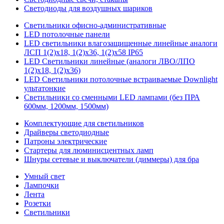
Светодиоды для воздушных шариков
Светильники офисно-административные
LED потолочные панели
LED светильники влагозащищенные линейные аналоги
ЛСП 1(2)х18, 1(2)х36, 1(2)х58 IP65
LED Светильники линейные (аналоги ЛВО/ЛПО
1(2)х18, 1(2)х36)
LED Светильники потолочные встраиваемые Downlight
ультатонкие
Светильники со сменными LED лампами (без ПРА
600мм, 1200мм, 1500мм)
Комплектующие для светильников
Драйверы светодиодные
Патроны электрические
Стартеры для люминисцентных ламп
Шнуры сетевые и выключатели (диммеры) для бра
Умный свет
Лампочки
Лента
Розетки
Светильники