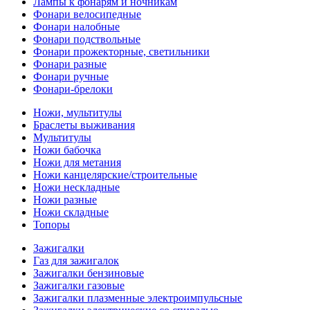
Лампы к фонарям и ночникам
Фонари велосипедные
Фонари налобные
Фонари подствольные
Фонари прожекторные, светильники
Фонари разные
Фонари ручные
Фонари-брелоки
Ножи, мультитулы
Браслеты выживания
Мультитулы
Ножи бабочка
Ножи для метания
Ножи канцелярские/строительные
Ножи нескладные
Ножи разные
Ножи складные
Топоры
Зажигалки
Газ для зажигалок
Зажигалки бензиновые
Зажигалки газовые
Зажигалки плазменные электроимпульсные