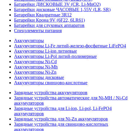
Батарейки ДИСКОВЫЕ 3V (CR, Li-MnO2)
Батарейки дисковые ЧАСОВЫЕ 1,55V (LR, SR)
Батарейки Квадратные 3R12
Батарейки Крона 9V (6F22, 6LR61)
Батарейки для слуховых аппаратов
Спецэлементы питания
Аккумуляторы
Аккумуляторы Li-Fe литий-железо-фосфатные LiFePO4
Аккумуляторы Li-ion литиевые
Аккумуляторы Li-Pol литий-полимерные
Аккумуляторы Ni-Cd
Аккумуляторы Ni-Mh
Аккумуляторы Ni-Zn
Аккумуляторы дисковые
Аккумуляторы свинцово-кислотные
Зарядные устройства аккумуляторов
Зарядные устройства автоматические для Ni-MH / Ni-Cd
аккумуляторов
Зарядные устройства для Li-ion, Li-pol, Li-FePO4
аккумуляторов
Зарядные устройства для Ni-Zn аккумуляторов
Зарядные устройства для свинцово-кислотных
аккумуляторов