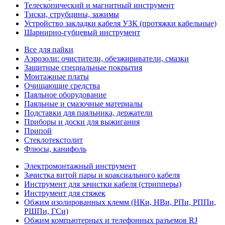
Телескопический и магнитный инструмент
Тиски, струбцины, зажимы
Устройство закладки кабеля УЗК (протяжки кабельные)
Шарнирно-губцевый инструмент
Все для пайки
Аэрозоли: очистители, обезжириватели, смазки
Защитные специальные покрытия
Монтажные платы
Очищающие средства
Паяльное оборудование
Паяльные и смазочные материалы
Подставки для паяльника, держатели
Приборы и доски для выжигания
Припой
Стеклотекстолит
Флюсы, канифоль
Электромонтажный инструмент
Зачистка витой пары и коаксиального кабеля
Инструмент для зачистки кабеля (стрипперы)
Инструмент для стяжек
Обжим изолированных клемм (НКи, НВи, РПи, РППи,
РШПи, ГСи)
Обжим компьютерных и телефонных разъемов RJ