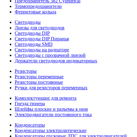
Предохранитель 382 Cylindrical
Термопредохранители
Ферритовые кольца
Светодиоды
Линзы для светодиодов
Светодиоды DIP
Светодиоды DIP Пиранья
Светодиоды SMD
Светодиоды на радиаторе
Светодиоды с прозрачной линзой
Держатели светодиодов индикаторных
Резисторы
Резисторы переменные
Резисторы постоянные
Ручки для резисторов переменных
Комплектующие для ремонта
Гнезда тюнера
Шлейфы плоские и разъемы к ним
Электродвигатели постоянного тока
Конденсаторы
Конденсаторы электролитические
Конденсаторы пусковые ДПС для электродвигателей