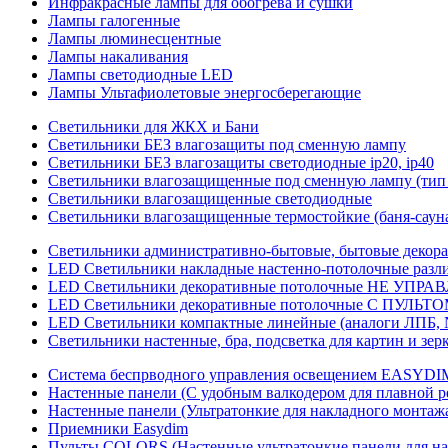
Инфракрасные лампы для обогрева и сушки
Лампы галогенные
Лампы люминесцентные
Лампы накаливания
Лампы светодиодные LED
Лампы Ультафиолетовые энергосберегающие
Светильники для ЖКХ и Бани
Светильники БЕЗ влагозащиты под сменную лампу
Светильники БЕЗ влагозащиты светодиодные ip20, ip40
Светильники влагозащищенные под сменную лампу (тип 
Светильники влагозащищенные светодиодные
Светильники влагозащищенные термостойкие (баня-саун
Светильники административно-бытовые, бытовые декор
LED Cветильники накладные настенно-потолочные разли
LED Светильники декоративные потолочные НЕ УПРА
LED Светильники декоративные потолочные С ПУЛЬТО
LED Светильники компактные линейные (аналоги ЛПБ, 
Светильники настенные, бра, подсветка для картин и зер
Система беспрводного управления освещением EASYDI
Настенные панели (С удобным валкодером для плавной р
Настенные панели (Ультратонкие для накладного монтаж
Приемники Easydim
Пульты COLORS (Настенные ультратонкие панели для на