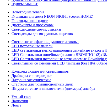
Пульты SIMPLE
Новогодние товары
Гирлянды для дома NEON-NIGHT (серия HOME)
Гирлянды новогодние
Диско-шары и проекторы
Светодиодные свечи, стаканы
Светодиоды для воздушных шариков
Светильники офисно-административные
LED потолочные панели
LED светильники влагозащищенные линейные аналоги ЛСП
LED Светильники линейные (аналоги ЛВО/ЛПО 1(2)х18, 
LED Светильники потолочные встраиваемые Downlight у
Светильники со сменными LED лампами (без ПРА 600мм,
Комплектующие для светильников
Драйверы светодиодные
Патроны электрические
Стартеры для люминисцентных ламп
Шнуры сетевые и выключатели (диммеры) для бра
Умный свет
Лампочки
Лента