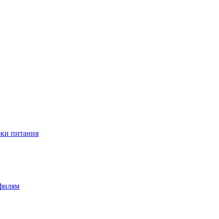
оки питания
офилям