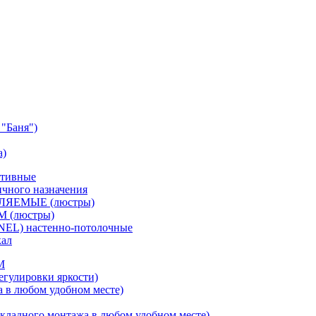
"Баня")
а)
ативные
чного назначения
ВЛЯЕМЫЕ (люстры)
М (люстры)
NEL) настенно-потолочные
кал
M
егулировки яркости)
а в любом удобном месте)
кладного монтажа в любом удобном месте)