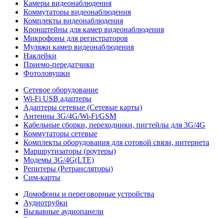
Камеры видеонаблюдения
Коммутаторы видеонаблюдения
Комплекты видеонаблюдения
Кронштейны для камер видеонаблюдения
Микрофоны для регистраторов
Муляжи камер видеонаблюдения
Наклейки
Приемо-передатчики
Фотоловушки
Сетевое оборудование
Wi-Fi USB адаптеры
Адаптеры сетевые (Сетевые карты)
Антенны 3G/4G/Wi-Fi/GSM
Кабельные сборки, переходники, пигтейлы для 3G/4G
Коммутаторы сетевые
Комплекты оборудования для сотовой связи, интернета
Маршрутизаторы (роутеры)
Модемы 3G/4G(LTE)
Репитеры (Ретрансляторы)
Сим-карты
Домофоны и переговорные устройства
Аудиотрубки
Вызывные аудиопанели