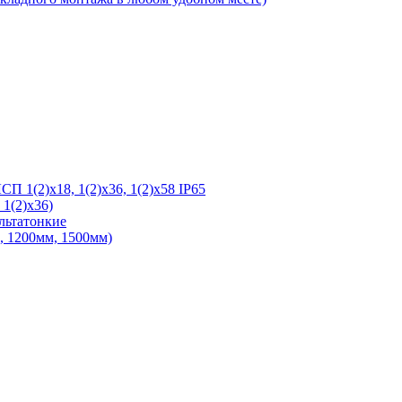
 1(2)х18, 1(2)х36, 1(2)х58 IP65
1(2)х36)
льтатонкие
 1200мм, 1500мм)