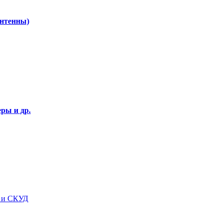
Антенны)
ры и др.
я и СКУД