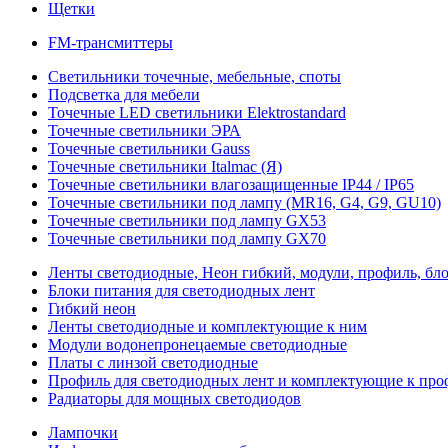
Щетки
FM-трансмиттеры
Светильники точечные, мебельные, споты
Подсветка для мебели
Точечные LED светильники Elektrostandard
Точечные светильники ЭРА
Точечные светильники Gauss
Точечные светильники Italmac (Я)
Точечные светильники влагозащищенные IP44 / IP65
Точечные светильники под лампу (MR16, G4, G9, GU10)
Точечные светильники под лампу GX53
Точечные светильники под лампу GX70
Ленты светодиодные, Неон гибкий, модули, профиль, бл
Блоки питания для светодиодных лент
Гибкий неон
Ленты светодиодные и комплектующие к ним
Модули водонепронецаемые светодиодные
Платы с линзой светодиодные
Профиль для светодиодных лент и комплектующие к пр
Радиаторы для мощных светодиодов
Лампочки