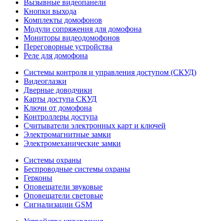
Вызывные видеопанели
Кнопки выхода
Комплекты домофонов
Модули сопряжения для домофона
Мониторы видеодомофонов
Переговорные устройства
Реле для домофона
Системы контроля и управления доступом (СКУД)
Видеоглазки
Дверные доводчики
Карты доступа СКУД
Ключи от домофона
Контроллеры доступа
Считыватели электронных карт и ключей
Электромагнитные замки
Электромеханические замки
Системы охраны
Беспроводные системы охраны
Герконы
Оповещатели звуковые
Оповещатели световые
Сигнализации GSM