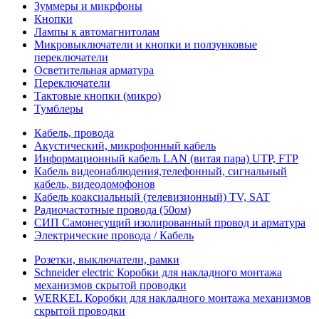
Зуммеры и микрфоны
Кнопки
Лампы к автомагнитолам
Микровыключатели и кнопки и ползунковые
переключатели
Осветительная арматура
Переключатели
Тактовые кнопки (микро)
Тумблеры
Кабель, провода
Акустический, микрофонный кабель
Информационный кабель LAN (витая пара) UTP, FTP
Кабель видеонаблюдения,телефонный, сигнальный
кабель, видеодомофонов
Кабель коаксиальный (телевизионный) TV, SAT
Радиочастотные провода (50ом)
СИП Самонесущий изолированный провод и арматура
Электрические провода / Кабель
Розетки, выключатели, рамки
Schneider electric Коробки для накладного монтажа
механизмов скрытой проводки
WERKEL Коробки для накладного монтажа механизмов
скрытой проводки