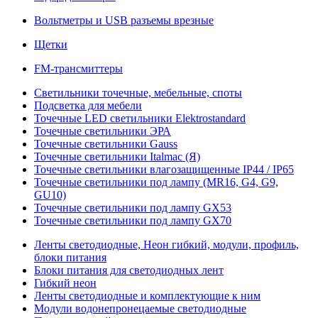
Вольтметры и USB разъемы врезные
Щетки
FM-трансмиттеры
Светильники точечные, мебельные, споты
Подсветка для мебели
Точечные LED светильники Elektrostandard
Точечные светильники ЭРА
Точечные светильники Gauss
Точечные светильники Italmac (Я)
Точечные светильники влагозащищенные IP44 / IP65
Точечные светильники под лампу (MR16, G4, G9,
GU10)
Точечные светильники под лампу GX53
Точечные светильники под лампу GX70
Ленты светодиодные, Неон гибкий, модули, профиль,
блоки питания
Блоки питания для светодиодных лент
Гибкий неон
Ленты светодиодные и комплектующие к ним
Модули водонепронецаемые светодиодные