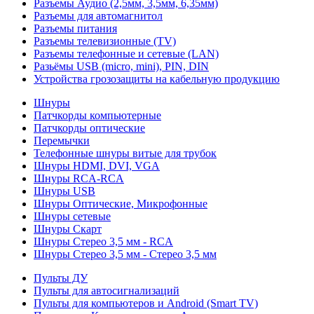
Разъемы Аудио (2,5мм, 3,5мм, 6,35мм)
Разъемы для автомагнитол
Разъемы питания
Разъемы телевизионные (TV)
Разъемы телефонные и сетевые (LAN)
Разьёмы USB (micro, mini), PIN, DIN
Устройства грозозащиты на кабельную продукцию
Шнуры
Патчкорды компьютерные
Патчкорды оптические
Перемычки
Телефонные шнуры витые для трубок
Шнуры HDMI, DVI, VGA
Шнуры RCA-RCA
Шнуры USB
Шнуры Оптические, Микрофонные
Шнуры сетевые
Шнуры Скарт
Шнуры Стерео 3,5 мм - RCA
Шнуры Стерео 3,5 мм - Стерео 3,5 мм
Пульты ДУ
Пульты для автосигнализаций
Пульты для компьютеров и Android (Smart TV)