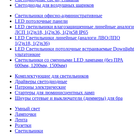
Светодиоды для воздушных шариков
Светильники офисно-административные
LED потолочные панели
LED светильники влагозащищенные линейные аналоги
ЛСП 1(2)х18, 1(2)х36, 1(2)х58 IP65
LED Светильники линейные (аналоги ЛВО/ЛПО
1(2)х18, 1(2)х36)
LED Светильники потолочные встраиваемые Downlight
ультатонкие
Светильники со сменными LED лампами (без ПРА
600мм, 1200мм, 1500мм)
Комплектующие для светильников
Драйверы светодиодные
Патроны электрические
Стартеры для люминисцентных ламп
Шнуры сетевые и выключатели (диммеры) для бра
Умный свет
Лампочки
Лента
Розетки
Светильники