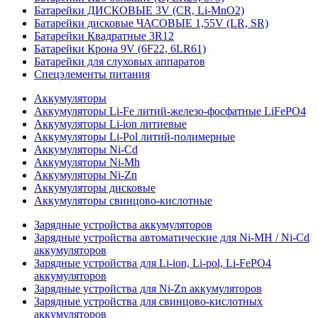
Батарейки ДИСКОВЫЕ 3V (CR, Li-MnO2)
Батарейки дисковые ЧАСОВЫЕ 1,55V (LR, SR)
Батарейки Квадратные 3R12
Батарейки Крона 9V (6F22, 6LR61)
Батарейки для слуховых аппаратов
Спецэлементы питания
Аккумуляторы
Аккумуляторы Li-Fe литий-железо-фосфатные LiFePO4
Аккумуляторы Li-ion литиевые
Аккумуляторы Li-Pol литий-полимерные
Аккумуляторы Ni-Cd
Аккумуляторы Ni-Mh
Аккумуляторы Ni-Zn
Аккумуляторы дисковые
Аккумуляторы свинцово-кислотные
Зарядные устройства аккумуляторов
Зарядные устройства автоматические для Ni-MH / Ni-Cd
аккумуляторов
Зарядные устройства для Li-ion, Li-pol, Li-FePO4
аккумуляторов
Зарядные устройства для Ni-Zn аккумуляторов
Зарядные устройства для свинцово-кислотных
аккумуляторов