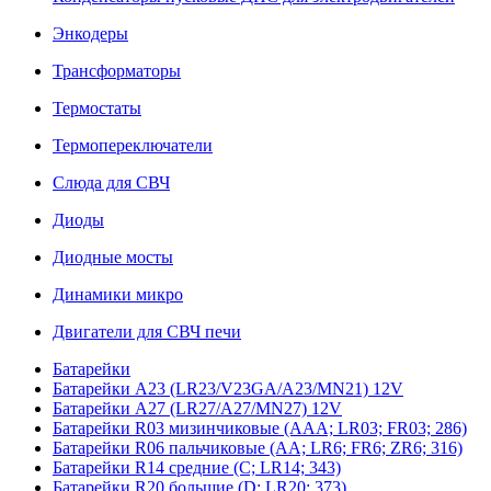
Энкодеры
Трансформаторы
Термостаты
Термопереключатели
Слюда для СВЧ
Диоды
Диодные мосты
Динамики микро
Двигатели для СВЧ печи
Батарейки
Батарейки A23 (LR23/V23GA/A23/MN21) 12V
Батарейки A27 (LR27/A27/MN27) 12V
Батарейки R03 мизинчиковые (AAA; LR03; FR03; 286)
Батарейки R06 пальчиковые (AA; LR6; FR6; ZR6; 316)
Батарейки R14 средние (C; LR14; 343)
Батарейки R20 большие (D; LR20; 373)