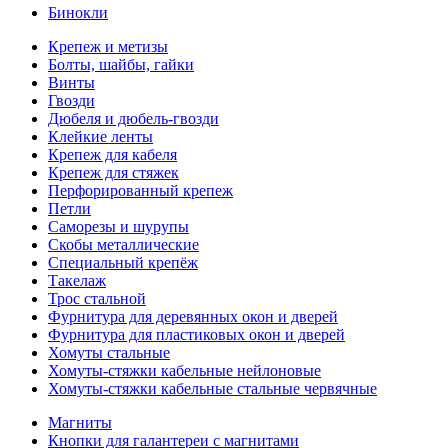
Бинокли
Крепеж и метизы
Болты, шайбы, гайки
Винты
Гвозди
Дюбеля и дюбель-гвозди
Клейкие ленты
Крепеж для кабеля
Крепеж для стяжек
Перфорированный крепеж
Петли
Саморезы и шурупы
Скобы металлические
Специальный крепёж
Такелаж
Трос стальной
Фурнитура для деревянных окон и дверей
Фурнитура для пластиковых окон и дверей
Хомуты стальные
Хомуты-стяжки кабельные нейлоновые
Хомуты-стяжки кабельные стальные червячные
Магниты
Кнопки для галантереи с магнитами