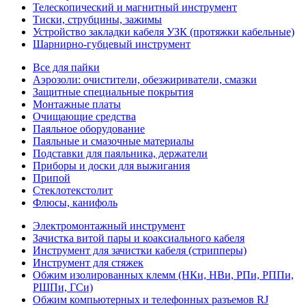
Телескопический и магнитный инструмент
Тиски, струбцины, зажимы
Устройство закладки кабеля УЗК (протяжки кабельные)
Шарнирно-губцевый инструмент
Все для пайки
Аэрозоли: очистители, обезжириватели, смазки
Защитные специальные покрытия
Монтажные платы
Очищающие средства
Паяльное оборудование
Паяльные и смазочные материалы
Подставки для паяльника, держатели
Приборы и доски для выжигания
Припой
Стеклотекстолит
Флюсы, канифоль
Электромонтажный инструмент
Зачистка витой пары и коаксиального кабеля
Инструмент для зачистки кабеля (стрипперы)
Инструмент для стяжек
Обжим изолированных клемм (НКи, НВи, РПи, РППи,
РШПи, ГСи)
Обжим компьютерных и телефонных разъемов RJ