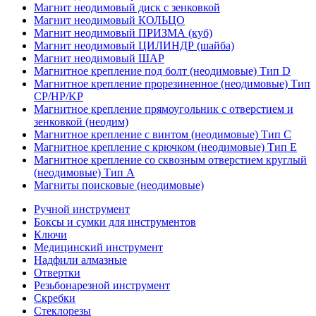
Магнит неодимовый диск с зенковкой
Магнит неодимовый КОЛЬЦО
Магнит неодимовый ПРИЗМА (куб)
Магнит неодимовый ЦИЛИНДР (шайба)
Магнит неодимовый ШАР
Магнитное крепление под болт (неодимовые) Тип D
Магнитное крепление прорезиненное (неодимовые) Тип
CP/HP/KP
Магнитное крепление прямоугольник с отверстием и
зенковкой (неодим)
Магнитное крепление с винтом (неодимовые) Тип С
Магнитное крепление с крючком (неодимовые) Тип Е
Магнитное крепление со сквозным отверстием круглый
(неодимовые) Тип А
Магниты поисковые (неодимовые)
Ручной инструмент
Боксы и сумки для инструментов
Ключи
Медицинский инструмент
Надфили алмазные
Отвертки
Резьбонарезной инструмент
Скребки
Стеклорезы