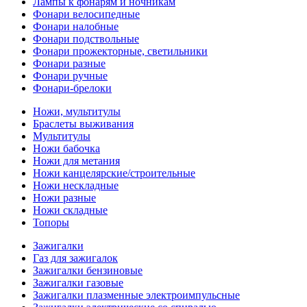
Лампы к фонарям и ночникам
Фонари велосипедные
Фонари налобные
Фонари подствольные
Фонари прожекторные, светильники
Фонари разные
Фонари ручные
Фонари-брелоки
Ножи, мультитулы
Браслеты выживания
Мультитулы
Ножи бабочка
Ножи для метания
Ножи канцелярские/строительные
Ножи нескладные
Ножи разные
Ножи складные
Топоры
Зажигалки
Газ для зажигалок
Зажигалки бензиновые
Зажигалки газовые
Зажигалки плазменные электроимпульсные