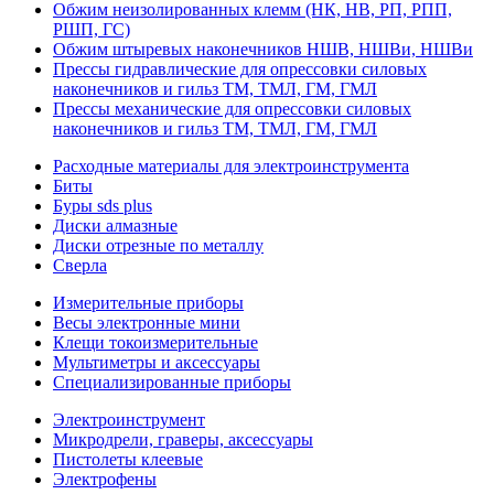
Обжим неизолированных клемм (НК, НВ, РП, РПП,
РШП, ГС)
Обжим штыревых наконечников НШВ, НШВи, НШВи
Прессы гидравлические для опрессовки силовых
наконечников и гильз ТМ, ТМЛ, ГМ, ГМЛ
Прессы механические для опрессовки силовых
наконечников и гильз ТМ, ТМЛ, ГМ, ГМЛ
Расходные материалы для электроинструмента
Биты
Буры sds plus
Диски алмазные
Диски отрезные по металлу
Сверла
Измерительные приборы
Весы электронные мини
Клещи токоизмерительные
Мультиметры и аксессуары
Специализированные приборы
Электроинструмент
Микродрели, граверы, аксессуары
Пистолеты клеевые
Электрофены