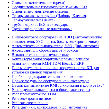
Сжимы ответвительные (орехи)
Соединительные изолирующие зажимы СИЗ
Строительно-монтажные клеммы
Термоусаживаемая трубка (Наборы, Клеевая,
Термоусаживаемая лента)
Трубы гладкие ПВХ и аксессуары
Трубы гофрированные пластиковые
Низковольтовое оборудование НВО (Автоматические
выключатели, УЗО, щиты, боксы, электросчетчики)
Автоматические выключатели, УЗО, Диф. автоматы
Аксессуары для сборки щитов и боксов
Выключатели концевые/пакетные
Контакторы малогабаритные промышленного
назначения серии КМН TDM Electric / EKF
Посты и пульты кнопочные, корпуса постов КП для
установки кнопок управления
Пробки, предохранители, плавкие вставки
Прочее модульное оборудование и аксессуары
Пускатели магнитные КМИ с кнопками в корпусе IP54
Распределительные щиты и боксы, аксессуары
Реле промежуточное TDM
Реле электромагнитное
Реле электротепловое
Реле, датчики, контроллеры и др. автоматика