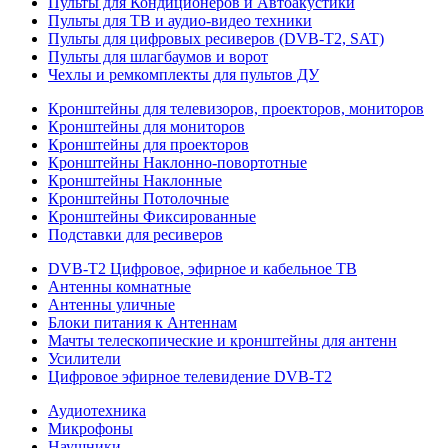
Пульты для Кондиционеров и Автоакустики
Пульты для ТВ и аудио-видео техники
Пульты для цифровых ресиверов (DVB-T2, SAT)
Пульты для шлагбаумов и ворот
Чехлы и ремкомплекты для пультов ДУ
Кронштейны для телевизоров, проекторов, мониторов
Кронштейны для мониторов
Кронштейны для проекторов
Кронштейны Наклонно-повортотные
Кронштейны Наклонные
Кронштейны Потолочные
Кронштейны Фиксированные
Подставки для ресиверов
DVB-T2 Цифровое, эфирное и кабельное ТВ
Антенны комнатные
Антенны уличные
Блоки питания к Антеннам
Мачты телескопические и кронштейны для антенн
Усилители
Цифровое эфирное телевидение DVB-Т2
Аудиотехника
Микрофоны
Наушники