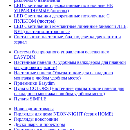
различного назначения
LED Светильники декоративные потолочные НЕ
УПРАВЛЯЕМЫЕ (люстры)
LED Светильники декоративные потолочные С
ПУЛЬТОМ (люстры)
LED Светильники компактные линейные (аналоги ЛПБ,
NEL) настенно-потолочные
Светильники настенные, бра, подсветка для картин и
зеркал
Система беспрводного управления освещением
EASYDIM
Настенные панели (С удобным валкодером для плавной
регулировки яркости)
Настенные панели (Ультратонкие для накладного
монтажа в любом удобном месте)
Приемники Easydim
Пульты COLORS (Настенные ультратонкие панели для
накладного монтажа в любом удобном месте)
Пульты SIMPLE
Новогодние товары
Гирлянды для дома NEON-NIGHT (серия HOME)
Гирлянды новогодние
Диско-шары и проекторы
Светодиодные свечи, стаканы