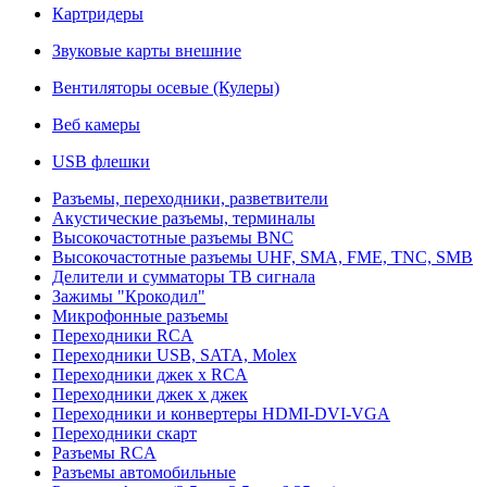
Картридеры
Звуковые карты внешние
Вентиляторы осевые (Кулеры)
Веб камеры
USB флешки
Разъемы, переходники, разветвители
Акустические разъемы, терминалы
Высокочастотные разъемы BNC
Высокочастотные разъемы UHF, SMA, FME, TNC, SMB
Делители и сумматоры ТВ сигнала
Зажимы "Крокодил"
Микрофонные разъемы
Переходники RCA
Переходники USB, SATA, Molex
Переходники джек х RCA
Переходники джек х джек
Переходники и конвертеры HDMI-DVI-VGA
Переходники скарт
Разъемы RCA
Разъемы автомобильные