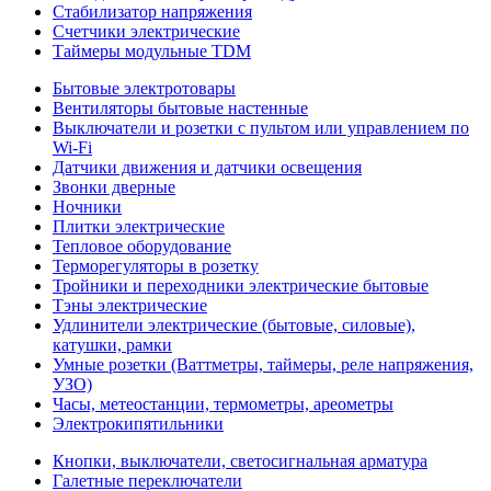
Стабилизатор напряжения
Счетчики электрические
Таймеры модульные TDM
Бытовые электротовары
Вентиляторы бытовые настенные
Выключатели и розетки с пультом или управлением по
Wi-Fi
Датчики движения и датчики освещения
Звонки дверные
Ночники
Плитки электрические
Тепловое оборудование
Терморегуляторы в розетку
Тройники и переходники электрические бытовые
Тэны электрические
Удлинители электрические (бытовые, силовые),
катушки, рамки
Умные розетки (Ваттметры, таймеры, реле напряжения,
УЗО)
Часы, метеостанции, термометры, ареометры
Электрокипятильники
Кнопки, выключатели, светосигнальная арматура
Галетные переключатели