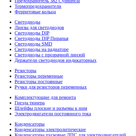
Предохранитель 382 Cylindrical
Термопредохранители
Ферритовые кольца
Светодиоды
Линзы для светодиодов
Светодиоды DIP
Светодиоды DIP Пиранья
Светодиоды SMD
Светодиоды на радиаторе
Светодиоды с прозрачной линзой
Держатели светодиодов индикаторных
Резисторы
Резисторы переменные
Резисторы постоянные
Ручки для резисторов переменных
Комплектующие для ремонта
Гнезда тюнера
Шлейфы плоские и разъемы к ним
Электродвигатели постоянного тока
Конденсаторы
Конденсаторы электролитические
Конденсаторы пусковые ДПС для электродвигателей