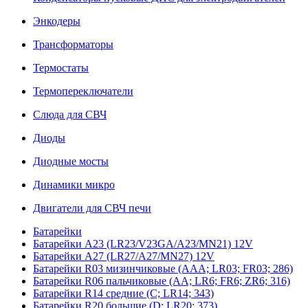
Энкодеры
Трансформаторы
Термостаты
Термопереключатели
Слюда для СВЧ
Диоды
Диодные мосты
Динамики микро
Двигатели для СВЧ печи
Батарейки
Батарейки A23 (LR23/V23GA/A23/MN21) 12V
Батарейки A27 (LR27/A27/MN27) 12V
Батарейки R03 мизинчиковые (AAA; LR03; FR03; 286)
Батарейки R06 пальчиковые (AA; LR6; FR6; ZR6; 316)
Батарейки R14 средние (C; LR14; 343)
Батарейки R20 большие (D; LR20; 373)