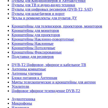
Пульты для Кондиционеров и Автоакустики
Пульты для ТВ и аудио-видео техники
Пульты для цифровых ресиверов (DVB-T2, SAT)
Пульты для шлагбаумов и ворот
Чехлы и ремкомплекты для пультов ДУ
Кронштейны для телевизоров, проекторов, мониторов
Кронштейны для мониторов
Кронштейны для проекторов
Кронштейны Наклонно-повортотные
Кронштейны Наклонные
Кронштейны Потолочные
Кронштейны Фиксированные
Подставки для ресиверов
DVB-T2 Цифровое, эфирное и кабельное ТВ
Антенны комнатные
Антенны уличные
Блоки питания к Антеннам
Мачты телескопические и кронштейны для антенн
Усилители
Цифровое эфирное телевидение DVB-Т2
Аудиотехника
Микрофоны
Наушники