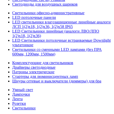
Светодиоды для воздушных шариков
Светильники офисно-административные
LED потолочные панели
LED светильники влагозащищенные линейные аналоги
ЛСП 1(2)х18, 1(2)х36, 1(2)х58 IP65
LED Светильники линейные (аналоги ЛВО/ЛПО
1(2)х18, 1(2)х36)
LED Светильники потолочные встраиваемые Downlight
ультатонкие
Светильники со сменными LED лампами (без ПРА
600мм, 1200мм, 1500мм)
Комплектующие для светильников
Драйверы светодиодные
Патроны электрические
Стартеры для люминисцентных ламп
Шнуры сетевые и выключатели (диммеры) для бра
Умный свет
Лампочки
Лента
Розетки
Светильники