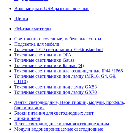
Вольтметры и USB разъемы врезные
Щетки
FM-трансмиттеры
Светильники точечные, мебельные, споты
Подсветка для мебели
Точечные LED светильники Elektrostandard
Точечные светильники ЭРА
Точечные светильники Gauss
Точечные светильники Italmac (Я)
Точечные светильники влагозащищенные IP44 / IP65
Точечные светильники под лампу (MR16, G4, G9,
GU10)
Точечные светильники под лампу GX53
Точечные светильники под лампу GX70
Ленты светодиодные, Неон гибкий, модули, профиль,
блоки питания
Блоки питания для светодиодных лент
Гибкий неон
Ленты светодиодные и комплектующие к ним
Модули водонепронецаемые светодиодные