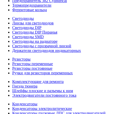
Предохранитель 382 Cylindrical
Термопредохранители
Ферритовые кольца
Светодиоды
Линзы для светодиодов
Светодиоды DIP
Светодиоды DIP Пиранья
Светодиоды SMD
Светодиоды на радиаторе
Светодиоды с прозрачной линзой
Держатели светодиодов индикаторных
Резисторы
Резисторы переменные
Резисторы постоянные
Ручки для резисторов переменных
Комплектующие для ремонта
Гнезда тюнера
Шлейфы плоские и разъемы к ним
Электродвигатели постоянного тока
Конденсаторы
Конденсаторы электролитические
Конденсаторы пусковые ДПС для электродвигателей