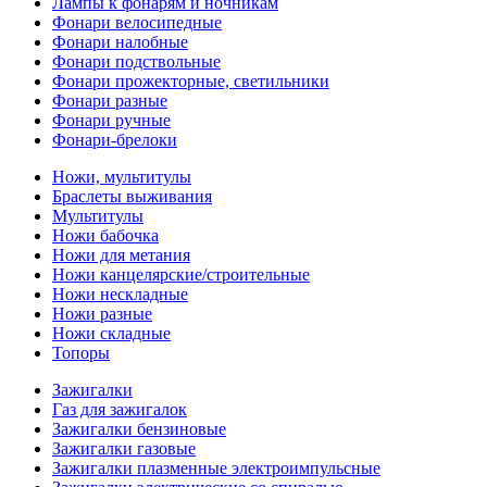
Лампы к фонарям и ночникам
Фонари велосипедные
Фонари налобные
Фонари подствольные
Фонари прожекторные, светильники
Фонари разные
Фонари ручные
Фонари-брелоки
Ножи, мультитулы
Браслеты выживания
Мультитулы
Ножи бабочка
Ножи для метания
Ножи канцелярские/строительные
Ножи нескладные
Ножи разные
Ножи складные
Топоры
Зажигалки
Газ для зажигалок
Зажигалки бензиновые
Зажигалки газовые
Зажигалки плазменные электроимпульсные