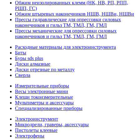
Обжим неизолированных клемм (НК, НВ, РП, РПП,
РШП, ГС)
Обжим штыревых наконечников НШВ, НШВи, НШВи
Прессы гидравлические для опрессовки силовых
наконечников и гильз ТМ, ТМЛ, ГМ, ГМЛ
Прессы механические для опрессовки силовых
наконечников и гильз ТМ, ТМЛ, ГМ, ГМЛ
Расходные материалы для электроинструмента
Биты
Буры sds plus
Диски алмазные
Диски отрезные по металлу
Сверла
Измерительные приборы
Весы электронные мини
Клещи токоизмерительные
Мультиметры и аксессуары
Специализированные приборы
Электроинструмент
Микродрели, граверы, аксессуары
Пистолеты клеевые
Электрофены