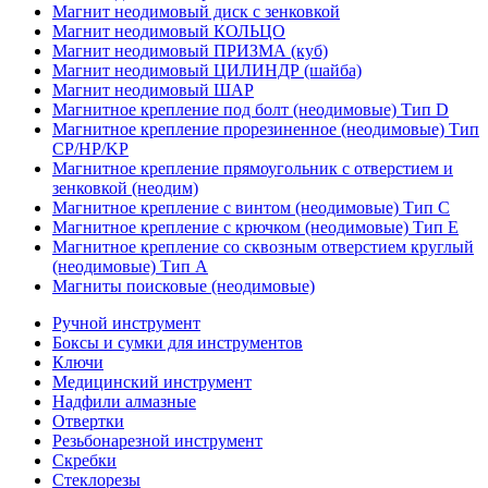
Магнит неодимовый диск с зенковкой
Магнит неодимовый КОЛЬЦО
Магнит неодимовый ПРИЗМА (куб)
Магнит неодимовый ЦИЛИНДР (шайба)
Магнит неодимовый ШАР
Магнитное крепление под болт (неодимовые) Тип D
Магнитное крепление прорезиненное (неодимовые) Тип
CP/HP/KP
Магнитное крепление прямоугольник с отверстием и
зенковкой (неодим)
Магнитное крепление с винтом (неодимовые) Тип С
Магнитное крепление с крючком (неодимовые) Тип Е
Магнитное крепление со сквозным отверстием круглый
(неодимовые) Тип А
Магниты поисковые (неодимовые)
Ручной инструмент
Боксы и сумки для инструментов
Ключи
Медицинский инструмент
Надфили алмазные
Отвертки
Резьбонарезной инструмент
Скребки
Стеклорезы