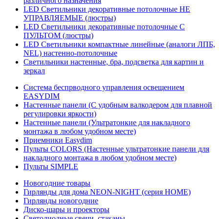
различного назначения
LED Светильники декоративные потолочные НЕ
УПРАВЛЯЕМЫЕ (люстры)
LED Светильники декоративные потолочные С
ПУЛЬТОМ (люстры)
LED Светильники компактные линейные (аналоги ЛПБ,
NEL) настенно-потолочные
Светильники настенные, бра, подсветка для картин и
зеркал
Система беспрводного управления освещением
EASYDIM
Настенные панели (С удобным валкодером для плавной
регулировки яркости)
Настенные панели (Ультратонкие для накладного
монтажа в любом удобном месте)
Приемники Easydim
Пульты COLORS (Настенные ультратонкие панели для
накладного монтажа в любом удобном месте)
Пульты SIMPLE
Новогодние товары
Гирлянды для дома NEON-NIGHT (серия HOME)
Гирлянды новогодние
Диско-шары и проекторы
Светодиодные свечи, стаканы