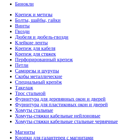
Бинокли
Крепеж и метизы
Болты, шайбы, гайки
Винты
Гвозди
Дюбеля и дюбель-гвозди
Клейкие ленты
Крепеж для кабеля
Крепеж для стяжек
Перфорированный крепеж
Петли
Саморезы и шурупы
Скобы металлические
Специальный крепёж
Такелаж
Трос стальной
Фурнитура для деревянных окон и дверей
Фурнитура для пластиковых окон и дверей
Хомуты стальные
Хомуты-стяжки кабельные нейлоновые
Хомуты-стяжки кабельные стальные червячные
Магниты
Кнопки для галантереи с магнитами