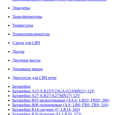
Энкодеры
Трансформаторы
Термостаты
Термопереключатели
Слюда для СВЧ
Диоды
Диодные мосты
Динамики микро
Двигатели для СВЧ печи
Батарейки
Батарейки A23 (LR23/V23GA/A23/MN21) 12V
Батарейки A27 (LR27/A27/MN27) 12V
Батарейки R03 мизинчиковые (AAA; LR03; FR03; 286)
Батарейки R06 пальчиковые (AA; LR6; FR6; ZR6; 316)
Батарейки R14 средние (C; LR14; 343)
Батарейки R20 большие (D; LR20; 373)