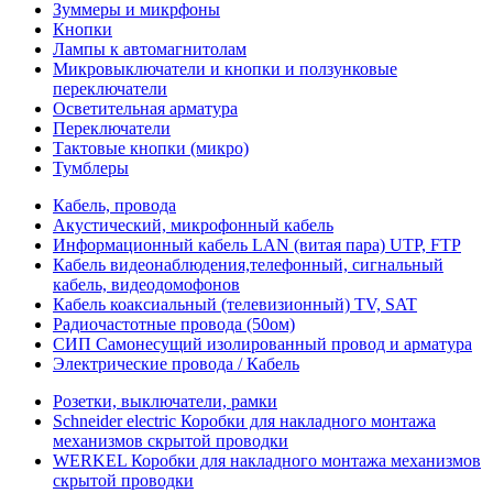
Зуммеры и микрфоны
Кнопки
Лампы к автомагнитолам
Микровыключатели и кнопки и ползунковые
переключатели
Осветительная арматура
Переключатели
Тактовые кнопки (микро)
Тумблеры
Кабель, провода
Акустический, микрофонный кабель
Информационный кабель LAN (витая пара) UTP, FTP
Кабель видеонаблюдения,телефонный, сигнальный
кабель, видеодомофонов
Кабель коаксиальный (телевизионный) TV, SAT
Радиочастотные провода (50ом)
СИП Самонесущий изолированный провод и арматура
Электрические провода / Кабель
Розетки, выключатели, рамки
Schneider electric Коробки для накладного монтажа
механизмов скрытой проводки
WERKEL Коробки для накладного монтажа механизмов
скрытой проводки