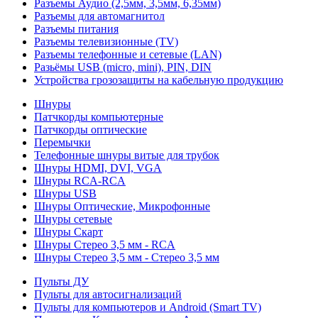
Разъемы Аудио (2,5мм, 3,5мм, 6,35мм)
Разъемы для автомагнитол
Разъемы питания
Разъемы телевизионные (TV)
Разъемы телефонные и сетевые (LAN)
Разьёмы USB (micro, mini), PIN, DIN
Устройства грозозащиты на кабельную продукцию
Шнуры
Патчкорды компьютерные
Патчкорды оптические
Перемычки
Телефонные шнуры витые для трубок
Шнуры HDMI, DVI, VGA
Шнуры RCA-RCA
Шнуры USB
Шнуры Оптические, Микрофонные
Шнуры сетевые
Шнуры Скарт
Шнуры Стерео 3,5 мм - RCA
Шнуры Стерео 3,5 мм - Стерео 3,5 мм
Пульты ДУ
Пульты для автосигнализаций
Пульты для компьютеров и Android (Smart TV)