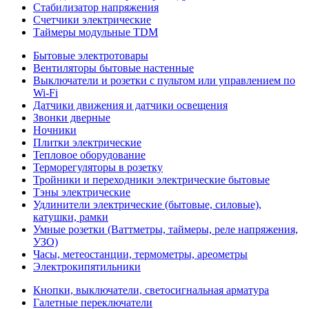
Стабилизатор напряжения
Счетчики электрические
Таймеры модульные TDM
Бытовые электротовары
Вентиляторы бытовые настенные
Выключатели и розетки с пультом или управлением по
Wi-Fi
Датчики движения и датчики освещения
Звонки дверные
Ночники
Плитки электрические
Тепловое оборудование
Терморегуляторы в розетку
Тройники и переходники электрические бытовые
Тэны электрические
Удлинители электрические (бытовые, силовые),
катушки, рамки
Умные розетки (Ваттметры, таймеры, реле напряжения,
УЗО)
Часы, метеостанции, термометры, ареометры
Электрокипятильники
Кнопки, выключатели, светосигнальная арматура
Галетные переключатели