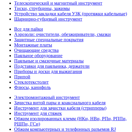
Телескопический и магнитный инструмент
Тиски, струбцины, зажимы
Устройство закладки кабеля УЗК (протяжки кабельные)
Шарнирно-губцевый инструмент
Все для пайки
Аэрозоли: очистители, обезжириватели, смазки
Защитные специальные покрытия
Монтажные платы
Очищающие средства
Паяльное оборудование
Паяльные и смазочные материалы
Подставки для паяльника, держатели
Приборы и доски для выжигания
Припой
Стеклотекстолит
Флюсы, канифоль
Электромонтажный инструмент
Зачистка витой пары и коаксиального кабеля
Инструмент для зачистки кабеля (стрипперы)
Инструмент для стяжек
Обжим изолированных клемм (НКи, НВи, РПи, РППи,
РШПи, ГСи)
Обжим компьютерных и телефонных разъемов RJ