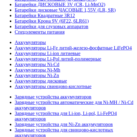
Батарейки ДИСКОВЫЕ 3V (CR, Li-MnO2)
Батарейки дисковые ЧАСОВЫЕ 1,55V (LR, SR)
Батарейки Квадратные 3R12
Батарейки Крона 9V (6F22, 6LR61)
Батарейки для слуховых аппаратов
Спецэлементы питания
Аккумуляторы
Аккумуляторы Li-Fe литий-железо-фосфатные LiFePO4
Аккумуляторы Li-ion литиевые
Аккумуляторы Li-Pol литий-полимерные
Аккумуляторы Ni-Cd
Аккумуляторы Ni-Mh
Аккумуляторы Ni-Zn
Аккумуляторы дисковые
Аккумуляторы свинцово-кислотные
Зарядные устройства аккумуляторов
Зарядные устройства автоматические для Ni-MH / Ni-Cd
аккумуляторов
Зарядные устройства для Li-ion, Li-pol, Li-FePO4
аккумуляторов
Зарядные устройства для Ni-Zn аккумуляторов
Зарядные устройства для свинцово-кислотных
аккумуляторов