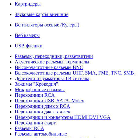
Картридеры
Звуковые карты внешние
Вентиляторы осевые (Кулеры)
Веб камеры
USB флешки
Разъемы, переходники, разветвители
Акустические разъемы, терминалы
Высокочастотные разъемы BNC
Высокочастотные разъемы UHF, SMA, FME, TNC, SMB
Делители и сумматоры ТВ сигнала
Зажимы "Крокодил"
Микрофонные разъемы
Переходники RCA
Переходники USB, SATA, Molex
Переходники джек х RCA
Переходники джек х джек
Переходники и конвертеры HDMI-DVI-VGA
Переходники скарт
Разъемы RCA
Разъемы автомобильные