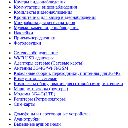
Камеры видеонаблюдения
Коммутаторы видеонаблюдения
Комплекты видеонаблюдения
Кронштейны для камер видеонаблюдения
Микрофоны для регистраторов
Муляжи камер видеонаблюдения
Наклейки
Приемо-передатчики
Фотоловушки
Сетевое оборудование
Wi-Fi USB адаптеры
Адаптеры сетевые (Сетевые карты)
Антенны 3G/4G/Wi-Fi/GSM
Кабельные сборки, переходники, пигтейлы для 3G/4G
Коммутаторы сетевые
Комплекты оборудования для сотовой связи, интернета
Маршрутизаторы (роутеры)
Модемы 3G/4G(LTE)
Репитеры (Ретрансляторы)
Сим-карты
Домофоны и переговорные устройства
Аудиотрубки
Вызывные аудиопанели