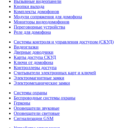
Вызывные видеопанели
Кнопки выхода
Комплекты домофонов
Модули сопряжения для домофона
Мониторы видеодомофонов
Переговорные устройства
Реле для домофона
Системы контроля и управления доступом (СКУД)
Видеоглазки
Дверные доводчики
Карты доступа СКУД
Ключи от домофона
Контроллеры доступа
Считыватели электронных карт и ключей
Электромагнитные замки
Электромеханические замки
Системы охраны
Беспроводные системы охраны
Герконы
Оповещатели звуковые
Оповещатели световые
Сигнализации GSM