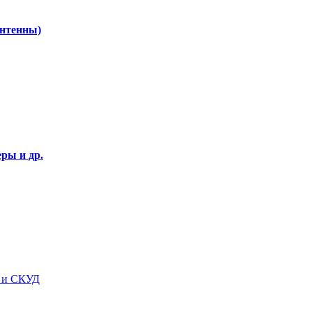
Антенны)
ры и др.
я и СКУД