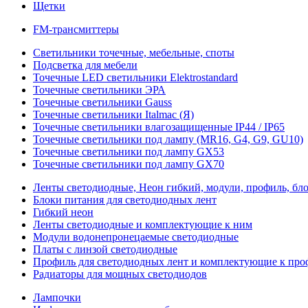
Щетки
FM-трансмиттеры
Светильники точечные, мебельные, споты
Подсветка для мебели
Точечные LED светильники Elektrostandard
Точечные светильники ЭРА
Точечные светильники Gauss
Точечные светильники Italmac (Я)
Точечные светильники влагозащищенные IP44 / IP65
Точечные светильники под лампу (MR16, G4, G9, GU10)
Точечные светильники под лампу GX53
Точечные светильники под лампу GX70
Ленты светодиодные, Неон гибкий, модули, профиль, бл
Блоки питания для светодиодных лент
Гибкий неон
Ленты светодиодные и комплектующие к ним
Модули водонепронецаемые светодиодные
Платы с линзой светодиодные
Профиль для светодиодных лент и комплектующие к пр
Радиаторы для мощных светодиодов
Лампочки