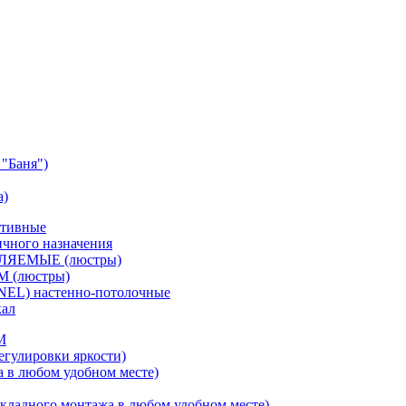
"Баня")
а)
ативные
чного назначения
ВЛЯЕМЫЕ (люстры)
М (люстры)
NEL) настенно-потолочные
кал
M
егулировки яркости)
а в любом удобном месте)
кладного монтажа в любом удобном месте)