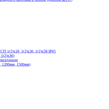
 1(2)х18, 1(2)х36, 1(2)х58 IP65
1(2)х36)
льтатонкие
 1200мм, 1500мм)