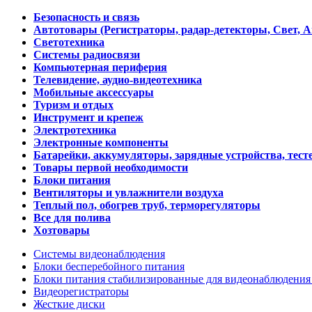
Безопасность и связь
Автотовары (Регистраторы, радар-детекторы, Свет, 
Светотехника
Системы радиосвязи
Компьютерная периферия
Телевидение, аудио-видеотехника
Мобильные аксессуары
Туризм и отдых
Инструмент и крепеж
Электротехника
Электронные компоненты
Батарейки, аккумуляторы, зарядные устройства, тесте
Товары первой необходимости
Блоки питания
Вентиляторы и увлажнители воздуха
Теплый пол, обогрев труб, терморегуляторы
Все для полива
Хозтовары
Системы видеонаблюдения
Блоки бесперебойного питания
Блоки питания стабилизированные для видеонаблюдени
Видеорегистраторы
Жесткие диски