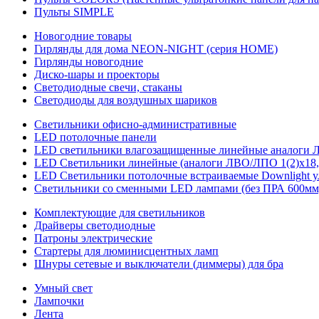
Пульты SIMPLE
Новогодние товары
Гирлянды для дома NEON-NIGHT (серия HOME)
Гирлянды новогодние
Диско-шары и проекторы
Светодиодные свечи, стаканы
Светодиоды для воздушных шариков
Светильники офисно-административные
LED потолочные панели
LED светильники влагозащищенные линейные аналоги ЛСП
LED Светильники линейные (аналоги ЛВО/ЛПО 1(2)х18, 
LED Светильники потолочные встраиваемые Downlight у
Светильники со сменными LED лампами (без ПРА 600мм,
Комплектующие для светильников
Драйверы светодиодные
Патроны электрические
Стартеры для люминисцентных ламп
Шнуры сетевые и выключатели (диммеры) для бра
Умный свет
Лампочки
Лента