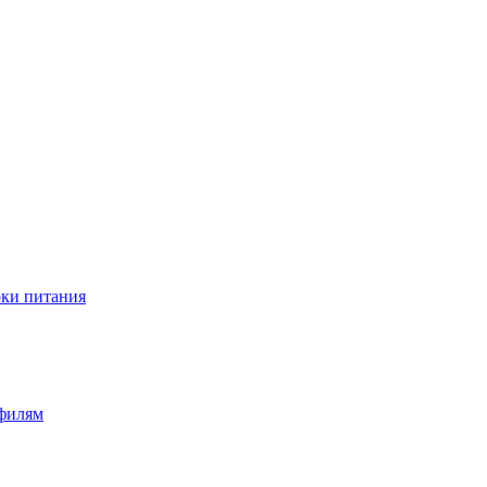
оки питания
офилям