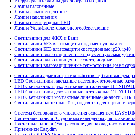
Инфракрасные лампы для обогрева и сушки
Лампы галогенные
Лампы люминесцентные
Лампы накаливания
Лампы светодиодные LED
Лампы Ультафиолетовые энергосберегающие
Светильники для ЖКХ и Бани
Светильники БЕЗ влагозащиты под сменную лампу
Светильники БЕЗ влагозащиты светодиодные ip20, ip40
Светильники влагозащищенные под сменную лампу (тип 
Светильники влагозащищенные светодиодные
Светильники влагозащищенные термостойкие (баня-саун
Светильники административно-бытовые, бытовые декор
LED Cветильники накладные настенно-потолочные разли
LED Светильники декоративные потолочные НЕ УПРА
LED Светильники декоративные потолочные С ПУЛЬТО
LED Светильники компактные линейные (аналоги ЛПБ, 
Светильники настенные, бра, подсветка для картин и зер
Система беспрводного управления освещением EASYDI
Настенные панели (С удобным валкодером для плавной р
Настенные панели (Ультратонкие для накладного монтаж
Приемники Easydim
Пульты COLORS (Настенные ультратонкие панели для на