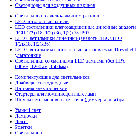
Светодиоды для воздушных шариков
Светильники офисно-административные
LED потолочные панели
LED светильники влагозащищенные линейные аналоги
ЛСП 1(2)х18, 1(2)х36, 1(2)х58 IP65
LED Светильники линейные (аналоги ЛВО/ЛПО
1(2)х18, 1(2)х36)
LED Светильники потолочные встраиваемые Downlight
ультатонкие
Светильники со сменными LED лампами (без ПРА
600мм, 1200мм, 1500мм)
Комплектующие для светильников
Драйверы светодиодные
Патроны электрические
Стартеры для люминисцентных ламп
Шнуры сетевые и выключатели (диммеры) для бра
Умный свет
Лампочки
Лента
Розетки
Светильники