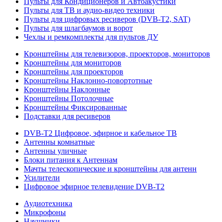
Пульты для Кондиционеров и Автоакустики
Пульты для ТВ и аудио-видео техники
Пульты для цифровых ресиверов (DVB-T2, SAT)
Пульты для шлагбаумов и ворот
Чехлы и ремкомплекты для пультов ДУ
Кронштейны для телевизоров, проекторов, мониторов
Кронштейны для мониторов
Кронштейны для проекторов
Кронштейны Наклонно-повортотные
Кронштейны Наклонные
Кронштейны Потолочные
Кронштейны Фиксированные
Подставки для ресиверов
DVB-T2 Цифровое, эфирное и кабельное ТВ
Антенны комнатные
Антенны уличные
Блоки питания к Антеннам
Мачты телескопические и кронштейны для антенн
Усилители
Цифровое эфирное телевидение DVB-Т2
Аудиотехника
Микрофоны
Наушники