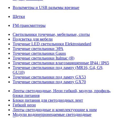
Вольтметры и USB разъемы врезные
Щетки
FM-трансмиттеры
Светильники точечные, мебельные, споты
Подсветка для мебели
Точечные LED светильники Elektrostandard
Точечные светильники ЭРА
Точечные светильники Gauss
Точечные светильники Italmac (Я)
Точечные светильники влагозащищенные IP44 / IP65
Точечные светильники под лампу (MR16, G4, G9,
GU10)
Точечные светильники под лампу GX53
Точечные светильники под лампу GX70
Ленты светодиодные, Неон гибкий, модули, профиль,
блоки питания
Блоки питания для светодиодных лент
Гибкий неон
Ленты светодиодные и комплектующие к ним
Модули водонепронецаемые светодиодные