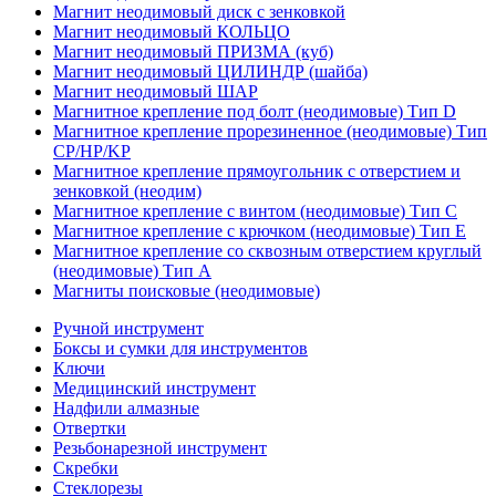
Магнит неодимовый диск с зенковкой
Магнит неодимовый КОЛЬЦО
Магнит неодимовый ПРИЗМА (куб)
Магнит неодимовый ЦИЛИНДР (шайба)
Магнит неодимовый ШАР
Магнитное крепление под болт (неодимовые) Тип D
Магнитное крепление прорезиненное (неодимовые) Тип
CP/HP/KP
Магнитное крепление прямоугольник с отверстием и
зенковкой (неодим)
Магнитное крепление с винтом (неодимовые) Тип С
Магнитное крепление с крючком (неодимовые) Тип Е
Магнитное крепление со сквозным отверстием круглый
(неодимовые) Тип А
Магниты поисковые (неодимовые)
Ручной инструмент
Боксы и сумки для инструментов
Ключи
Медицинский инструмент
Надфили алмазные
Отвертки
Резьбонарезной инструмент
Скребки
Стеклорезы