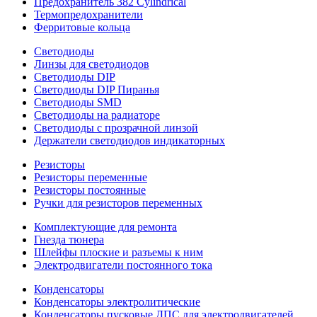
Предохранитель 382 Cylindrical
Термопредохранители
Ферритовые кольца
Светодиоды
Линзы для светодиодов
Светодиоды DIP
Светодиоды DIP Пиранья
Светодиоды SMD
Светодиоды на радиаторе
Светодиоды с прозрачной линзой
Держатели светодиодов индикаторных
Резисторы
Резисторы переменные
Резисторы постоянные
Ручки для резисторов переменных
Комплектующие для ремонта
Гнезда тюнера
Шлейфы плоские и разъемы к ним
Электродвигатели постоянного тока
Конденсаторы
Конденсаторы электролитические
Конденсаторы пусковые ДПС для электродвигателей