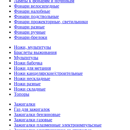
Лампы к фонарям и ночникам
Фонари велосипедные
Фонари налобные
Фонари подствольные
Фонари прожекторные, светильники
Фонари разные
Фонари ручные
Фонари-брелоки
Ножи, мультитулы
Браслеты выживания
Мультитулы
Ножи бабочка
Ножи для метания
Ножи канцелярские/строительные
Ножи нескладные
Ножи разные
Ножи складные
Топоры
Зажигалки
Газ для зажигалок
Зажигалки бензиновые
Зажигалки газовые
Зажигалки плазменные электроимпульсные