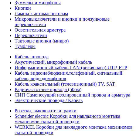
Зуммеры и микрфоны
Кнопки
Лампы к автомагнитолам
Микровыключатели и кнопки и ползунковые
переключатели
Осветительная арматура
Переключатели
Тактовые кнопки (микро)
Тумблеры
Кабель, провода
Акустический, микрофонный кабель
Информационный кабель LAN (витая пара) UTP, FTP
Кабель видеонаблюдения,телефонный, сигнальный
кабель, видеодомофонов
Кабель коаксиальный (телевизионный) TV, SAT
Радиочастотные провода (50ом)
СИП Самонесущий изолированный провод и арматура
Электрические провода / Кабель
Розетки, выключатели, рамки
Schneider electric Коробки для накладного монтажа
механизмов скрытой проводки
WERKEL Коробки для накладного монтажа механизмов
скрытой проводки