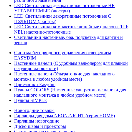
различного назначения
LED Светильники декоративные потолочные НЕ
УПРАВЛЯЕМЫЕ (люстры)
LED Светильники декоративные потолочные С
ПУЛЬТОМ (люстры)
LED Светильники компактные линейные (аналоги ЛПБ,
NEL) настенно-потолочные
Светильники настенные, бра, подсветка для картин и
зеркал
Система беспрводного управления освещением
EASYDIM
Настенные панели (С удобным валкодером для плавной
регулировки яркости)
Настенные панели (Ультратонкие для накладного
монтажа в любом удобном месте)
Приемники Easydim
Пульты COLORS (Настенные ультратонкие панели для
накладного монтажа в любом удобном месте)
Пульты SIMPLE
Новогодние товары
Гирлянды для дома NEON-NIGHT (серия HOME)
Гирлянды новогодние
Диско-шары и проекторы
Светодиодные свечи, стаканы