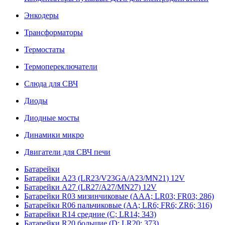
Энкодеры
Трансформаторы
Термостаты
Термопереключатели
Слюда для СВЧ
Диоды
Диодные мосты
Динамики микро
Двигатели для СВЧ печи
Батарейки
Батарейки A23 (LR23/V23GA/A23/MN21) 12V
Батарейки A27 (LR27/A27/MN27) 12V
Батарейки R03 мизинчиковые (AAA; LR03; FR03; 286)
Батарейки R06 пальчиковые (AA; LR6; FR6; ZR6; 316)
Батарейки R14 средние (C; LR14; 343)
Батарейки R20 большие (D; LR20; 373)