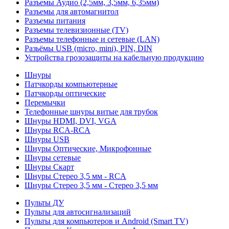
Разъемы Аудио (2,5мм, 3,5мм, 6,35мм)
Разъемы для автомагнитол
Разъемы питания
Разъемы телевизионные (TV)
Разъемы телефонные и сетевые (LAN)
Разьёмы USB (micro, mini), PIN, DIN
Устройства грозозащиты на кабельную продукцию
Шнуры
Патчкорды компьютерные
Патчкорды оптические
Перемычки
Телефонные шнуры витые для трубок
Шнуры HDMI, DVI, VGA
Шнуры RCA-RCA
Шнуры USB
Шнуры Оптические, Микрофонные
Шнуры сетевые
Шнуры Скарт
Шнуры Стерео 3,5 мм - RCA
Шнуры Стерео 3,5 мм - Стерео 3,5 мм
Пульты ДУ
Пульты для автосигнализаций
Пульты для компьютеров и Android (Smart TV)