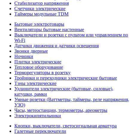
Стабилизатор напряжения
Счетчики электрические
Таймеры модульные TDM
Бытовые электротовары
Вентиляторы бытовые настенные
Выключатели и розетки с пультом или управлением по
Wi-Fi
Датчики движения и датчики освещения
Звонки дверные
Ночники
Плитки электрические
Тепловое оборудование
Терморегуляторы в розетку
Тройники и переходники электрические бытовые
Тэны электрические
Удлинители электрические (бытовые, силовые),
катушки, рамки
Умные розетки (Ваттметры, таймеры, реле напряжения,
УЗО)
Часы, метеостанции, термометры, ареометры
Электрокипятильники
Кнопки, выключатели, светосигнальная арматура
Галетные переключатели