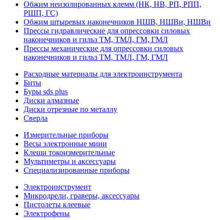
Обжим неизолированных клемм (НК, НВ, РП, РПП,
РШП, ГС)
Обжим штыревых наконечников НШВ, НШВи, НШВи
Прессы гидравлические для опрессовки силовых
наконечников и гильз ТМ, ТМЛ, ГМ, ГМЛ
Прессы механические для опрессовки силовых
наконечников и гильз ТМ, ТМЛ, ГМ, ГМЛ
Расходные материалы для электроинструмента
Биты
Буры sds plus
Диски алмазные
Диски отрезные по металлу
Сверла
Измерительные приборы
Весы электронные мини
Клещи токоизмерительные
Мультиметры и аксессуары
Специализированные приборы
Электроинструмент
Микродрели, граверы, аксессуары
Пистолеты клеевые
Электрофены