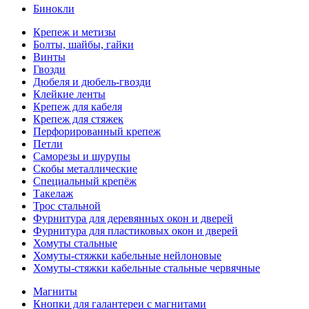
Бинокли
Крепеж и метизы
Болты, шайбы, гайки
Винты
Гвозди
Дюбеля и дюбель-гвозди
Клейкие ленты
Крепеж для кабеля
Крепеж для стяжек
Перфорированный крепеж
Петли
Саморезы и шурупы
Скобы металлические
Специальный крепёж
Такелаж
Трос стальной
Фурнитура для деревянных окон и дверей
Фурнитура для пластиковых окон и дверей
Хомуты стальные
Хомуты-стяжки кабельные нейлоновые
Хомуты-стяжки кабельные стальные червячные
Магниты
Кнопки для галантереи с магнитами