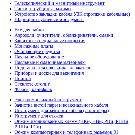
Телескопический и магнитный инструмент
Тиски, струбцины, зажимы
Устройство закладки кабеля УЗК (протяжки кабельные)
Шарнирно-губцевый инструмент
Все для пайки
Аэрозоли: очистители, обезжириватели, смазки
Защитные специальные покрытия
Монтажные платы
Очищающие средства
Паяльное оборудование
Паяльные и смазочные материалы
Подставки для паяльника, держатели
Приборы и доски для выжигания
Припой
Стеклотекстолит
Флюсы, канифоль
Электромонтажный инструмент
Зачистка витой пары и коаксиального кабеля
Инструмент для зачистки кабеля (стрипперы)
Инструмент для стяжек
Обжим изолированных клемм (НКи, НВи, РПи, РППи,
РШПи, ГСи)
Обжим компьютерных и телефонных разъемов RJ