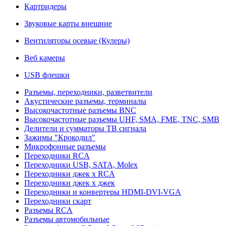
Картридеры
Звуковые карты внешние
Вентиляторы осевые (Кулеры)
Веб камеры
USB флешки
Разъемы, переходники, разветвители
Акустические разъемы, терминалы
Высокочастотные разъемы BNC
Высокочастотные разъемы UHF, SMA, FME, TNC, SMB
Делители и сумматоры ТВ сигнала
Зажимы "Крокодил"
Микрофонные разъемы
Переходники RCA
Переходники USB, SATA, Molex
Переходники джек х RCA
Переходники джек х джек
Переходники и конвертеры HDMI-DVI-VGA
Переходники скарт
Разъемы RCA
Разъемы автомобильные