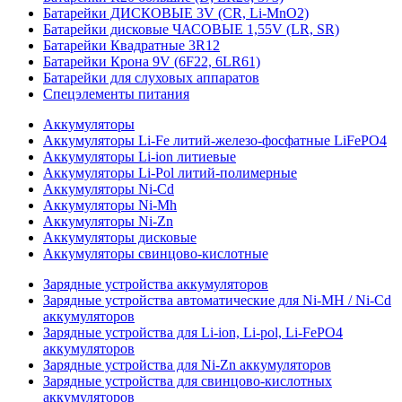
Батарейки ДИСКОВЫЕ 3V (CR, Li-MnO2)
Батарейки дисковые ЧАСОВЫЕ 1,55V (LR, SR)
Батарейки Квадратные 3R12
Батарейки Крона 9V (6F22, 6LR61)
Батарейки для слуховых аппаратов
Спецэлементы питания
Аккумуляторы
Аккумуляторы Li-Fe литий-железо-фосфатные LiFePO4
Аккумуляторы Li-ion литиевые
Аккумуляторы Li-Pol литий-полимерные
Аккумуляторы Ni-Cd
Аккумуляторы Ni-Mh
Аккумуляторы Ni-Zn
Аккумуляторы дисковые
Аккумуляторы свинцово-кислотные
Зарядные устройства аккумуляторов
Зарядные устройства автоматические для Ni-MH / Ni-Cd
аккумуляторов
Зарядные устройства для Li-ion, Li-pol, Li-FePO4
аккумуляторов
Зарядные устройства для Ni-Zn аккумуляторов
Зарядные устройства для свинцово-кислотных
аккумуляторов