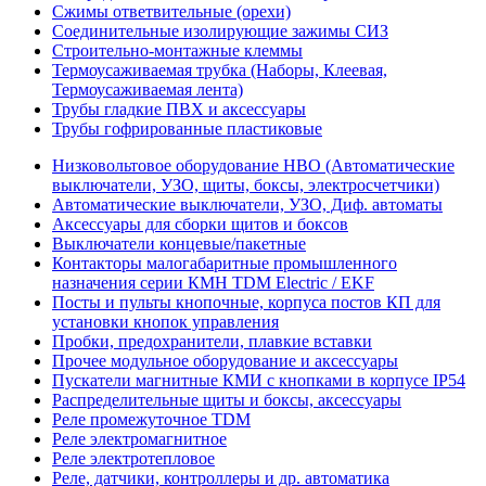
Сжимы ответвительные (орехи)
Соединительные изолирующие зажимы СИЗ
Строительно-монтажные клеммы
Термоусаживаемая трубка (Наборы, Клеевая,
Термоусаживаемая лента)
Трубы гладкие ПВХ и аксессуары
Трубы гофрированные пластиковые
Низковольтовое оборудование НВО (Автоматические
выключатели, УЗО, щиты, боксы, электросчетчики)
Автоматические выключатели, УЗО, Диф. автоматы
Аксессуары для сборки щитов и боксов
Выключатели концевые/пакетные
Контакторы малогабаритные промышленного
назначения серии КМН TDM Electric / EKF
Посты и пульты кнопочные, корпуса постов КП для
установки кнопок управления
Пробки, предохранители, плавкие вставки
Прочее модульное оборудование и аксессуары
Пускатели магнитные КМИ с кнопками в корпусе IP54
Распределительные щиты и боксы, аксессуары
Реле промежуточное TDM
Реле электромагнитное
Реле электротепловое
Реле, датчики, контроллеры и др. автоматика