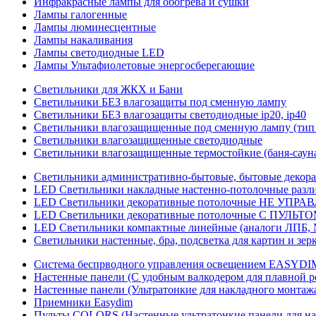
Инфракрасные лампы для обогрева и сушки
Лампы галогенные
Лампы люминесцентные
Лампы накаливания
Лампы светодиодные LED
Лампы Ультафиолетовые энергосберегающие
Светильники для ЖКХ и Бани
Светильники БЕЗ влагозащиты под сменную лампу
Светильники БЕЗ влагозащиты светодиодные ip20, ip40
Светильники влагозащищенные под сменную лампу (тип 
Светильники влагозащищенные светодиодные
Светильники влагозащищенные термостойкие (баня-саун
Светильники административно-бытовые, бытовые декор
LED Cветильники накладные настенно-потолочные разли
LED Светильники декоративные потолочные НЕ УПРА
LED Светильники декоративные потолочные С ПУЛЬТО
LED Светильники компактные линейные (аналоги ЛПБ, 
Светильники настенные, бра, подсветка для картин и зер
Система беспрводного управления освещением EASYDI
Настенные панели (С удобным валкодером для плавной р
Настенные панели (Ультратонкие для накладного монтаж
Приемники Easydim
Пульты COLORS (Настенные ультратонкие панели для на