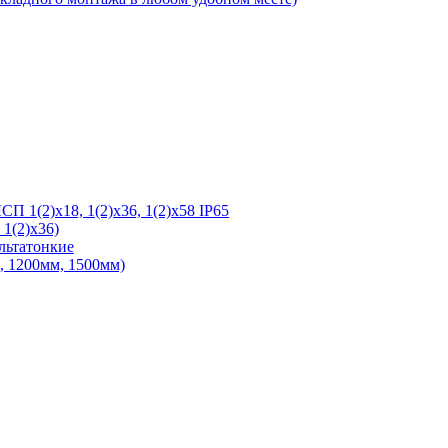
 1(2)х18, 1(2)х36, 1(2)х58 IP65
1(2)х36)
льтатонкие
 1200мм, 1500мм)