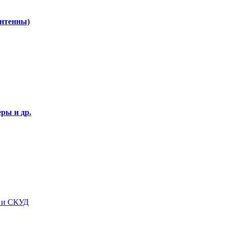
Антенны)
ры и др.
я и СКУД