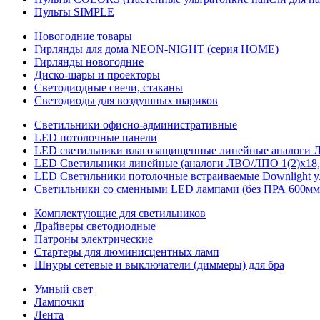
Пульты SIMPLE
Новогодние товары
Гирлянды для дома NEON-NIGHT (серия HOME)
Гирлянды новогодние
Диско-шары и проекторы
Светодиодные свечи, стаканы
Светодиоды для воздушных шариков
Светильники офисно-административные
LED потолочные панели
LED светильники влагозащищенные линейные аналоги ЛСП
LED Светильники линейные (аналоги ЛВО/ЛПО 1(2)х18, 
LED Светильники потолочные встраиваемые Downlight у
Светильники со сменными LED лампами (без ПРА 600мм,
Комплектующие для светильников
Драйверы светодиодные
Патроны электрические
Стартеры для люминисцентных ламп
Шнуры сетевые и выключатели (диммеры) для бра
Умный свет
Лампочки
Лента