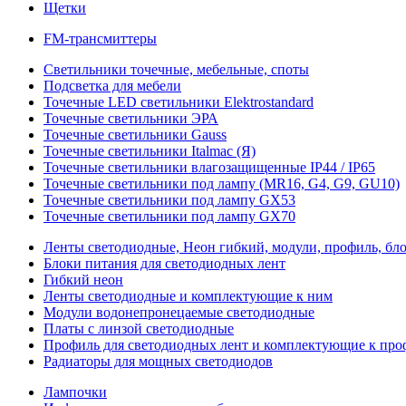
Щетки
FM-трансмиттеры
Светильники точечные, мебельные, споты
Подсветка для мебели
Точечные LED светильники Elektrostandard
Точечные светильники ЭРА
Точечные светильники Gauss
Точечные светильники Italmac (Я)
Точечные светильники влагозащищенные IP44 / IP65
Точечные светильники под лампу (MR16, G4, G9, GU10)
Точечные светильники под лампу GX53
Точечные светильники под лампу GX70
Ленты светодиодные, Неон гибкий, модули, профиль, бл
Блоки питания для светодиодных лент
Гибкий неон
Ленты светодиодные и комплектующие к ним
Модули водонепронецаемые светодиодные
Платы с линзой светодиодные
Профиль для светодиодных лент и комплектующие к пр
Радиаторы для мощных светодиодов
Лампочки