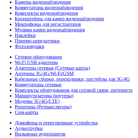
Камеры видеонаблюдения
Коммутаторы видеонаблюдения
Комплекты видеонаблюдения
Кронштейны для камер видеонаблюдения
Микрофоны для регистраторов
Муляжи камер видеонаблюдения
Наклейки
Приемо-передатчики
Фотоловушки
Сетевое оборудование
Wi-Fi USB адаптеры
Адаптеры сетевые (Сетевые карты)
Антенны 3G/4G/Wi-Fi/GSM
Кабельные сборки, переходники, пигтейлы для 3G/4G
Коммутаторы сетевые
Комплекты оборудования для сотовой связи, интернета
Маршрутизаторы (роутеры)
Модемы 3G/4G(LTE)
Репитеры (Ретрансляторы)
Сим-карты
Домофоны и переговорные устройства
Аудиотрубки
Вызывные аудиопанели