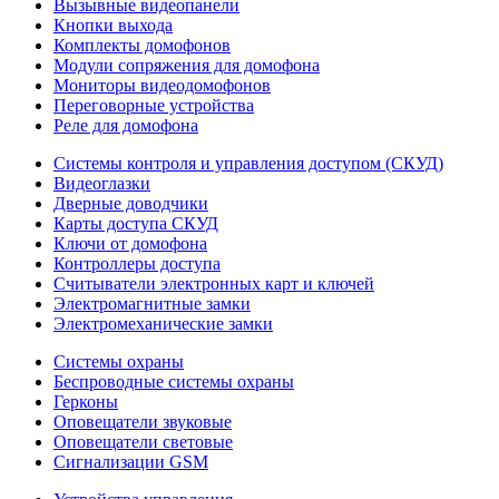
Вызывные видеопанели
Кнопки выхода
Комплекты домофонов
Модули сопряжения для домофона
Мониторы видеодомофонов
Переговорные устройства
Реле для домофона
Системы контроля и управления доступом (СКУД)
Видеоглазки
Дверные доводчики
Карты доступа СКУД
Ключи от домофона
Контроллеры доступа
Считыватели электронных карт и ключей
Электромагнитные замки
Электромеханические замки
Системы охраны
Беспроводные системы охраны
Герконы
Оповещатели звуковые
Оповещатели световые
Сигнализации GSM