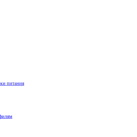
оки питания
офилям