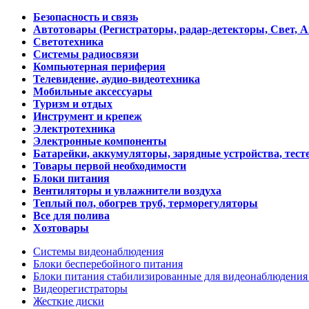
Безопасность и связь
Автотовары (Регистраторы, радар-детекторы, Свет, 
Светотехника
Системы радиосвязи
Компьютерная периферия
Телевидение, аудио-видеотехника
Мобильные аксессуары
Туризм и отдых
Инструмент и крепеж
Электротехника
Электронные компоненты
Батарейки, аккумуляторы, зарядные устройства, тесте
Товары первой необходимости
Блоки питания
Вентиляторы и увлажнители воздуха
Теплый пол, обогрев труб, терморегуляторы
Все для полива
Хозтовары
Системы видеонаблюдения
Блоки бесперебойного питания
Блоки питания стабилизированные для видеонаблюдени
Видеорегистраторы
Жесткие диски