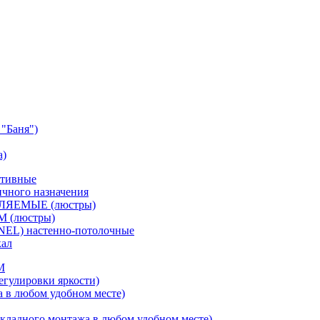
"Баня")
а)
ативные
чного назначения
ВЛЯЕМЫЕ (люстры)
М (люстры)
NEL) настенно-потолочные
кал
M
егулировки яркости)
а в любом удобном месте)
кладного монтажа в любом удобном месте)