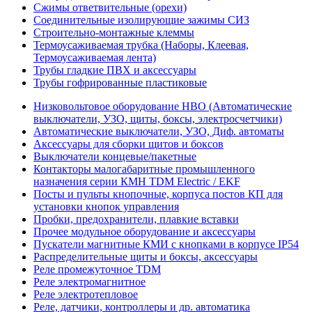
Сжимы ответвительные (орехи)
Соединительные изолирующие зажимы СИЗ
Строительно-монтажные клеммы
Термоусаживаемая трубка (Наборы, Клеевая,
Термоусаживаемая лента)
Трубы гладкие ПВХ и аксессуары
Трубы гофрированные пластиковые
Низковольтовое оборудование НВО (Автоматические
выключатели, УЗО, щиты, боксы, электросчетчики)
Автоматические выключатели, УЗО, Диф. автоматы
Аксессуары для сборки щитов и боксов
Выключатели концевые/пакетные
Контакторы малогабаритные промышленного
назначения серии КМН TDM Electric / EKF
Посты и пульты кнопочные, корпуса постов КП для
установки кнопок управления
Пробки, предохранители, плавкие вставки
Прочее модульное оборудование и аксессуары
Пускатели магнитные КМИ с кнопками в корпусе IP54
Распределительные щиты и боксы, аксессуары
Реле промежуточное TDM
Реле электромагнитное
Реле электротепловое
Реле, датчики, контроллеры и др. автоматика