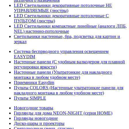
различного назначения
LED Светильники декоративные потолочные НЕ
УПРАВЛЯЕМЫЕ (люстры)
LED Светильники декоративные потолочные С
ПУЛЬТОМ (люстры)
LED Светильники компактные линейные (аналоги ЛПБ,
NEL) настенно-потолочные
Светильники настенные, бра, подсветка для картин и
зеркал
Система беспрводного управления освещением
EASYDIM
Настенные панели (С удобным валкодером для плавной
регулировки яркости)
Настенные панели (Ультратонкие для накладного
монтажа в любом удобном месте)
Приемники Easydim
Пульты COLORS (Настенные ультратонкие панели для
накладного монтажа в любом удобном месте)
Пульты SIMPLE
Новогодние товары
Гирлянды для дома NEON-NIGHT (серия HOME)
Гирлянды новогодние
Диско-шары и проекторы
Светодиодные свечи, стаканы