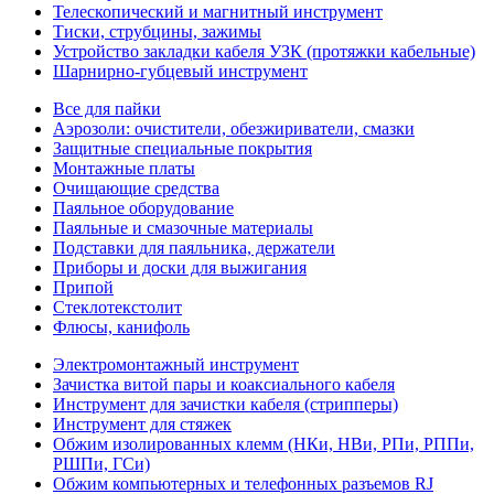
Телескопический и магнитный инструмент
Тиски, струбцины, зажимы
Устройство закладки кабеля УЗК (протяжки кабельные)
Шарнирно-губцевый инструмент
Все для пайки
Аэрозоли: очистители, обезжириватели, смазки
Защитные специальные покрытия
Монтажные платы
Очищающие средства
Паяльное оборудование
Паяльные и смазочные материалы
Подставки для паяльника, держатели
Приборы и доски для выжигания
Припой
Стеклотекстолит
Флюсы, канифоль
Электромонтажный инструмент
Зачистка витой пары и коаксиального кабеля
Инструмент для зачистки кабеля (стрипперы)
Инструмент для стяжек
Обжим изолированных клемм (НКи, НВи, РПи, РППи,
РШПи, ГСи)
Обжим компьютерных и телефонных разъемов RJ