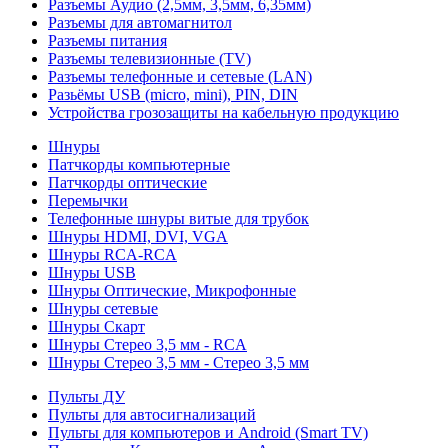
Разъемы Аудио (2,5мм, 3,5мм, 6,35мм)
Разъемы для автомагнитол
Разъемы питания
Разъемы телевизионные (TV)
Разъемы телефонные и сетевые (LAN)
Разьёмы USB (micro, mini), PIN, DIN
Устройства грозозащиты на кабельную продукцию
Шнуры
Патчкорды компьютерные
Патчкорды оптические
Перемычки
Телефонные шнуры витые для трубок
Шнуры HDMI, DVI, VGA
Шнуры RCA-RCA
Шнуры USB
Шнуры Оптические, Микрофонные
Шнуры сетевые
Шнуры Скарт
Шнуры Стерео 3,5 мм - RCA
Шнуры Стерео 3,5 мм - Стерео 3,5 мм
Пульты ДУ
Пульты для автосигнализаций
Пульты для компьютеров и Android (Smart TV)