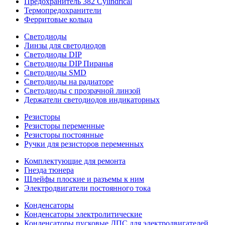
Предохранитель 382 Cylindrical
Термопредохранители
Ферритовые кольца
Светодиоды
Линзы для светодиодов
Светодиоды DIP
Светодиоды DIP Пиранья
Светодиоды SMD
Светодиоды на радиаторе
Светодиоды с прозрачной линзой
Держатели светодиодов индикаторных
Резисторы
Резисторы переменные
Резисторы постоянные
Ручки для резисторов переменных
Комплектующие для ремонта
Гнезда тюнера
Шлейфы плоские и разъемы к ним
Электродвигатели постоянного тока
Конденсаторы
Конденсаторы электролитические
Конденсаторы пусковые ДПС для электродвигателей