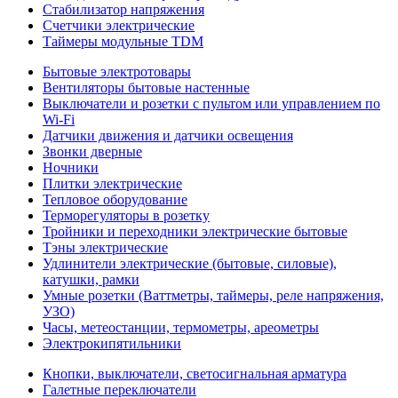
Стабилизатор напряжения
Счетчики электрические
Таймеры модульные TDM
Бытовые электротовары
Вентиляторы бытовые настенные
Выключатели и розетки с пультом или управлением по
Wi-Fi
Датчики движения и датчики освещения
Звонки дверные
Ночники
Плитки электрические
Тепловое оборудование
Терморегуляторы в розетку
Тройники и переходники электрические бытовые
Тэны электрические
Удлинители электрические (бытовые, силовые),
катушки, рамки
Умные розетки (Ваттметры, таймеры, реле напряжения,
УЗО)
Часы, метеостанции, термометры, ареометры
Электрокипятильники
Кнопки, выключатели, светосигнальная арматура
Галетные переключатели