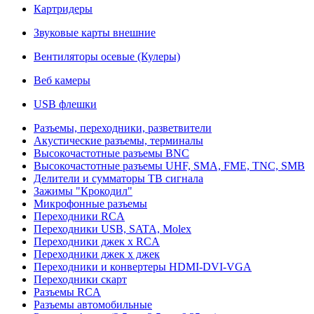
Картридеры
Звуковые карты внешние
Вентиляторы осевые (Кулеры)
Веб камеры
USB флешки
Разъемы, переходники, разветвители
Акустические разъемы, терминалы
Высокочастотные разъемы BNC
Высокочастотные разъемы UHF, SMA, FME, TNC, SMB
Делители и сумматоры ТВ сигнала
Зажимы "Крокодил"
Микрофонные разъемы
Переходники RCA
Переходники USB, SATA, Molex
Переходники джек х RCA
Переходники джек х джек
Переходники и конвертеры HDMI-DVI-VGA
Переходники скарт
Разъемы RCA
Разъемы автомобильные