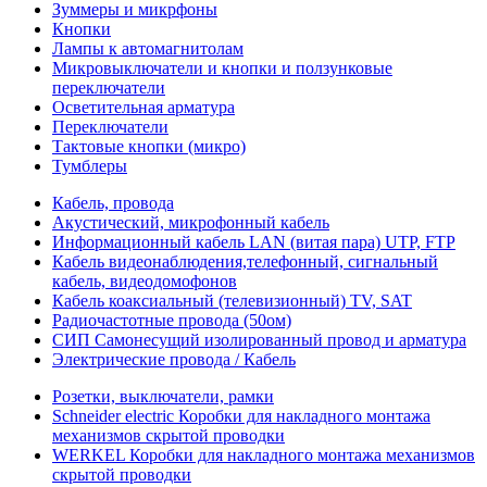
Зуммеры и микрфоны
Кнопки
Лампы к автомагнитолам
Микровыключатели и кнопки и ползунковые
переключатели
Осветительная арматура
Переключатели
Тактовые кнопки (микро)
Тумблеры
Кабель, провода
Акустический, микрофонный кабель
Информационный кабель LAN (витая пара) UTP, FTP
Кабель видеонаблюдения,телефонный, сигнальный
кабель, видеодомофонов
Кабель коаксиальный (телевизионный) TV, SAT
Радиочастотные провода (50ом)
СИП Самонесущий изолированный провод и арматура
Электрические провода / Кабель
Розетки, выключатели, рамки
Schneider electric Коробки для накладного монтажа
механизмов скрытой проводки
WERKEL Коробки для накладного монтажа механизмов
скрытой проводки