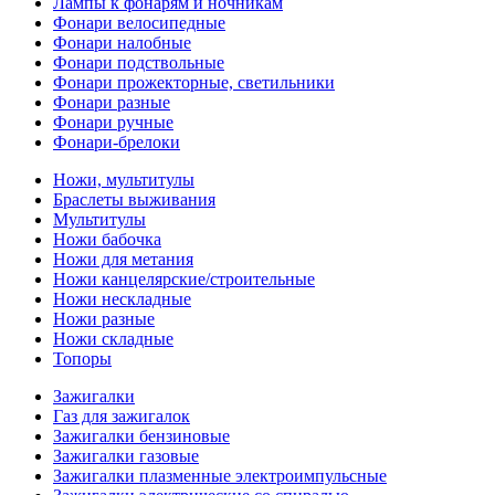
Лампы к фонарям и ночникам
Фонари велосипедные
Фонари налобные
Фонари подствольные
Фонари прожекторные, светильники
Фонари разные
Фонари ручные
Фонари-брелоки
Ножи, мультитулы
Браслеты выживания
Мультитулы
Ножи бабочка
Ножи для метания
Ножи канцелярские/строительные
Ножи нескладные
Ножи разные
Ножи складные
Топоры
Зажигалки
Газ для зажигалок
Зажигалки бензиновые
Зажигалки газовые
Зажигалки плазменные электроимпульсные