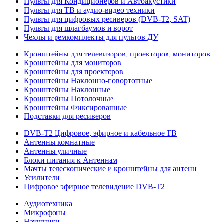
Пульты для Кондиционеров и Автоакустики
Пульты для ТВ и аудио-видео техники
Пульты для цифровых ресиверов (DVB-T2, SAT)
Пульты для шлагбаумов и ворот
Чехлы и ремкомплекты для пультов ДУ
Кронштейны для телевизоров, проекторов, мониторов
Кронштейны для мониторов
Кронштейны для проекторов
Кронштейны Наклонно-повортотные
Кронштейны Наклонные
Кронштейны Потолочные
Кронштейны Фиксированные
Подставки для ресиверов
DVB-T2 Цифровое, эфирное и кабельное ТВ
Антенны комнатные
Антенны уличные
Блоки питания к Антеннам
Мачты телескопические и кронштейны для антенн
Усилители
Цифровое эфирное телевидение DVB-Т2
Аудиотехника
Микрофоны
Наушники