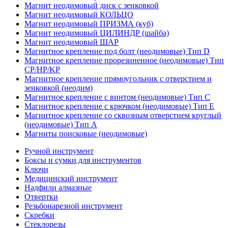
Магнит неодимовый диск с зенковкой
Магнит неодимовый КОЛЬЦО
Магнит неодимовый ПРИЗМА (куб)
Магнит неодимовый ЦИЛИНДР (шайба)
Магнит неодимовый ШАР
Магнитное крепление под болт (неодимовые) Тип D
Магнитное крепление прорезиненное (неодимовые) Тип
CP/HP/KP
Магнитное крепление прямоугольник с отверстием и
зенковкой (неодим)
Магнитное крепление с винтом (неодимовые) Тип С
Магнитное крепление с крючком (неодимовые) Тип Е
Магнитное крепление со сквозным отверстием круглый
(неодимовые) Тип А
Магниты поисковые (неодимовые)
Ручной инструмент
Боксы и сумки для инструментов
Ключи
Медицинский инструмент
Надфили алмазные
Отвертки
Резьбонарезной инструмент
Скребки
Стеклорезы