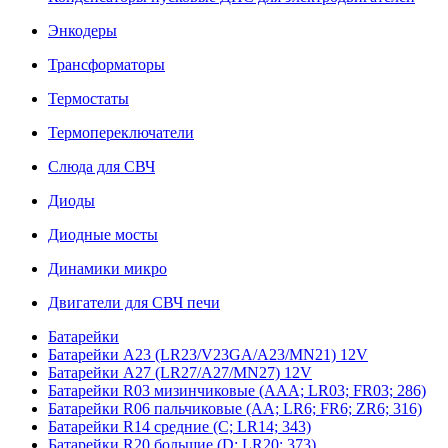
Энкодеры
Трансформаторы
Термостаты
Термопереключатели
Слюда для СВЧ
Диоды
Диодные мосты
Динамики микро
Двигатели для СВЧ печи
Батарейки
Батарейки A23 (LR23/V23GA/A23/MN21) 12V
Батарейки A27 (LR27/A27/MN27) 12V
Батарейки R03 мизинчиковые (AAA; LR03; FR03; 286)
Батарейки R06 пальчиковые (AA; LR6; FR6; ZR6; 316)
Батарейки R14 средние (C; LR14; 343)
Батарейки R20 большие (D; LR20; 373)