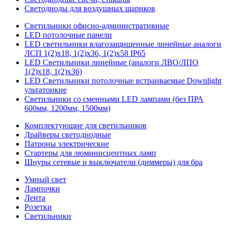
Светодиоды для воздушных шариков
Светильники офисно-административные
LED потолочные панели
LED светильники влагозащищенные линейные аналоги
ЛСП 1(2)х18, 1(2)х36, 1(2)х58 IP65
LED Светильники линейные (аналоги ЛВО/ЛПО
1(2)х18, 1(2)х36)
LED Светильники потолочные встраиваемые Downlight
ультатонкие
Светильники со сменными LED лампами (без ПРА
600мм, 1200мм, 1500мм)
Комплектующие для светильников
Драйверы светодиодные
Патроны электрические
Стартеры для люминисцентных ламп
Шнуры сетевые и выключатели (диммеры) для бра
Умный свет
Лампочки
Лента
Розетки
Светильники