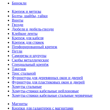
Бинокли
Крепеж и метизы
Болты, шайбы, гайки
Винты
Гвозди
Дюбеля и дюбель-гвозди
Клейкие ленты
Крепеж для кабеля
Крепеж для стяжек
Перфорированный крепеж
Петли
Саморезы и шурупы
Скобы металлические
Специальный крепёж
Такелаж
Трос стальной
Фурнитура для деревянных окон и дверей
Фурнитура для пластиковых окон и дверей
Хомуты стальные
Хомуты-стяжки кабельные нейлоновые
Хомуты-стяжки кабельные стальные червячные
Магниты
Кнопки для галантереи с магнитами