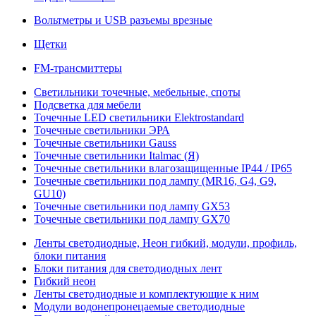
Вольтметры и USB разъемы врезные
Щетки
FM-трансмиттеры
Светильники точечные, мебельные, споты
Подсветка для мебели
Точечные LED светильники Elektrostandard
Точечные светильники ЭРА
Точечные светильники Gauss
Точечные светильники Italmac (Я)
Точечные светильники влагозащищенные IP44 / IP65
Точечные светильники под лампу (MR16, G4, G9,
GU10)
Точечные светильники под лампу GX53
Точечные светильники под лампу GX70
Ленты светодиодные, Неон гибкий, модули, профиль,
блоки питания
Блоки питания для светодиодных лент
Гибкий неон
Ленты светодиодные и комплектующие к ним
Модули водонепронецаемые светодиодные