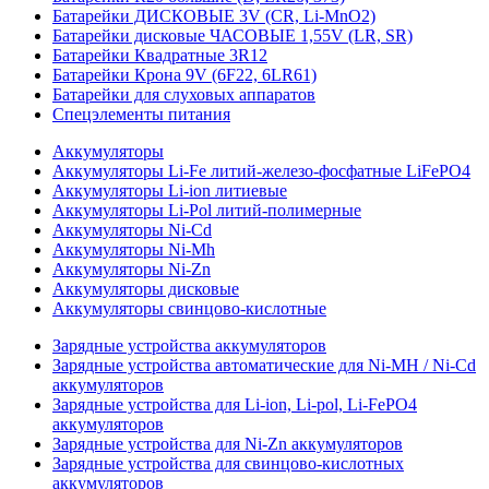
Батарейки ДИСКОВЫЕ 3V (CR, Li-MnO2)
Батарейки дисковые ЧАСОВЫЕ 1,55V (LR, SR)
Батарейки Квадратные 3R12
Батарейки Крона 9V (6F22, 6LR61)
Батарейки для слуховых аппаратов
Спецэлементы питания
Аккумуляторы
Аккумуляторы Li-Fe литий-железо-фосфатные LiFePO4
Аккумуляторы Li-ion литиевые
Аккумуляторы Li-Pol литий-полимерные
Аккумуляторы Ni-Cd
Аккумуляторы Ni-Mh
Аккумуляторы Ni-Zn
Аккумуляторы дисковые
Аккумуляторы свинцово-кислотные
Зарядные устройства аккумуляторов
Зарядные устройства автоматические для Ni-MH / Ni-Cd
аккумуляторов
Зарядные устройства для Li-ion, Li-pol, Li-FePO4
аккумуляторов
Зарядные устройства для Ni-Zn аккумуляторов
Зарядные устройства для свинцово-кислотных
аккумуляторов