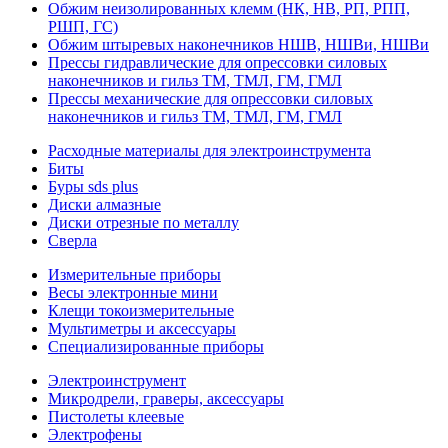
Обжим неизолированных клемм (НК, НВ, РП, РПП,
РШП, ГС)
Обжим штыревых наконечников НШВ, НШВи, НШВи
Прессы гидравлические для опрессовки силовых
наконечников и гильз ТМ, ТМЛ, ГМ, ГМЛ
Прессы механические для опрессовки силовых
наконечников и гильз ТМ, ТМЛ, ГМ, ГМЛ
Расходные материалы для электроинструмента
Биты
Буры sds plus
Диски алмазные
Диски отрезные по металлу
Сверла
Измерительные приборы
Весы электронные мини
Клещи токоизмерительные
Мультиметры и аксессуары
Специализированные приборы
Электроинструмент
Микродрели, граверы, аксессуары
Пистолеты клеевые
Электрофены