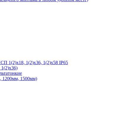
 1(2)х18, 1(2)х36, 1(2)х58 IP65
1(2)х36)
льтатонкие
 1200мм, 1500мм)