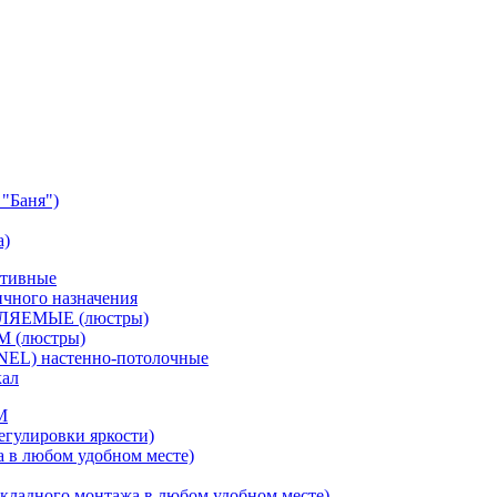
"Баня")
а)
ативные
чного назначения
ВЛЯЕМЫЕ (люстры)
М (люстры)
NEL) настенно-потолочные
кал
M
егулировки яркости)
а в любом удобном месте)
кладного монтажа в любом удобном месте)