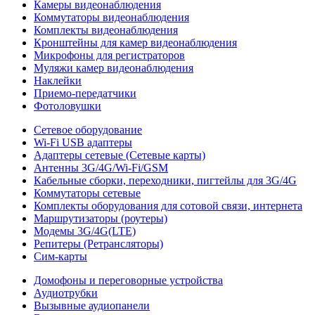
Камеры видеонаблюдения
Коммутаторы видеонаблюдения
Комплекты видеонаблюдения
Кронштейны для камер видеонаблюдения
Микрофоны для регистраторов
Муляжи камер видеонаблюдения
Наклейки
Приемо-передатчики
Фотоловушки
Сетевое оборудование
Wi-Fi USB адаптеры
Адаптеры сетевые (Сетевые карты)
Антенны 3G/4G/Wi-Fi/GSM
Кабельные сборки, переходники, пигтейлы для 3G/4G
Коммутаторы сетевые
Комплекты оборудования для сотовой связи, интернета
Маршрутизаторы (роутеры)
Модемы 3G/4G(LTE)
Репитеры (Ретрансляторы)
Сим-карты
Домофоны и переговорные устройства
Аудиотрубки
Вызывные аудиопанели