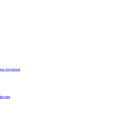
оки питания
офилям