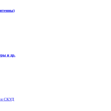
Антенны)
ры и др.
я и СКУД