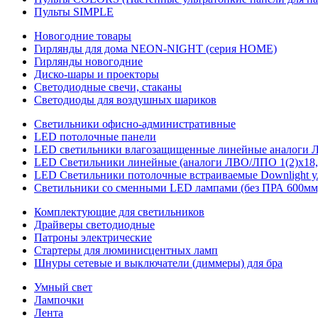
Пульты SIMPLE
Новогодние товары
Гирлянды для дома NEON-NIGHT (серия HOME)
Гирлянды новогодние
Диско-шары и проекторы
Светодиодные свечи, стаканы
Светодиоды для воздушных шариков
Светильники офисно-административные
LED потолочные панели
LED светильники влагозащищенные линейные аналоги ЛСП
LED Светильники линейные (аналоги ЛВО/ЛПО 1(2)х18, 
LED Светильники потолочные встраиваемые Downlight у
Светильники со сменными LED лампами (без ПРА 600мм,
Комплектующие для светильников
Драйверы светодиодные
Патроны электрические
Стартеры для люминисцентных ламп
Шнуры сетевые и выключатели (диммеры) для бра
Умный свет
Лампочки
Лента