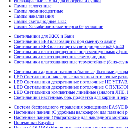
Инфракрасные лампы для обогрева и сушки
Лампы галогенные
Лампы люминесцентные
Лампы накаливания
Лампы светодиодные LED
Лампы Ультафиолетовые энергосберегающие
Светильники для ЖКХ и Бани
Светильники БЕЗ влагозащиты под сменную лампу
Светильники БЕЗ влагозащиты светодиодные ip20, ip40
Светильники влагозащищенные под сменную лампу (тип 
Светильники влагозащищенные светодиодные
Светильники влагозащищенные термостойкие (баня-саун
Светильники административно-бытовые, бытовые декор
LED Cветильники накладные настенно-потолочные разли
LED Светильники декоративные потолочные НЕ УПРА
LED Светильники декоративные потолочные С ПУЛЬТО
LED Светильники компактные линейные (аналоги ЛПБ, 
Светильники настенные, бра, подсветка для картин и зер
Система беспрводного управления освещением EASYDI
Настенные панели (С удобным валкодером для плавной р
Настенные панели (Ультратонкие для накладного монтаж
Приемники Easydim
Пульты COLORS (Настенные ультратонкие панели для на