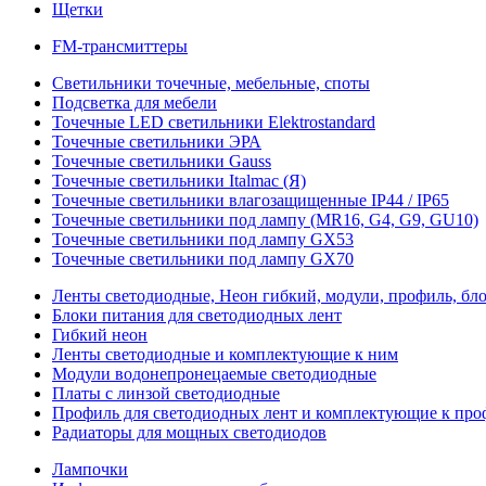
Щетки
FM-трансмиттеры
Светильники точечные, мебельные, споты
Подсветка для мебели
Точечные LED светильники Elektrostandard
Точечные светильники ЭРА
Точечные светильники Gauss
Точечные светильники Italmac (Я)
Точечные светильники влагозащищенные IP44 / IP65
Точечные светильники под лампу (MR16, G4, G9, GU10)
Точечные светильники под лампу GX53
Точечные светильники под лампу GX70
Ленты светодиодные, Неон гибкий, модули, профиль, бл
Блоки питания для светодиодных лент
Гибкий неон
Ленты светодиодные и комплектующие к ним
Модули водонепронецаемые светодиодные
Платы с линзой светодиодные
Профиль для светодиодных лент и комплектующие к пр
Радиаторы для мощных светодиодов
Лампочки