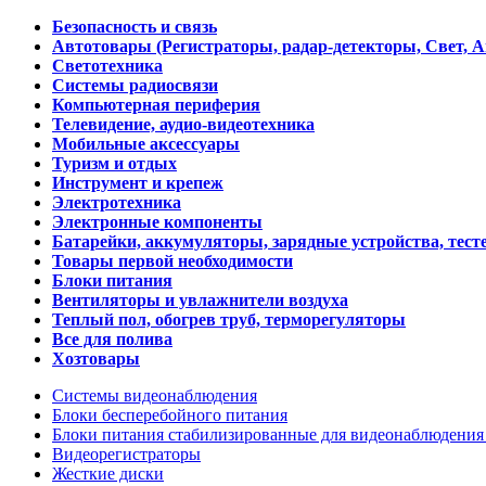
Безопасность и связь
Автотовары (Регистраторы, радар-детекторы, Свет, 
Светотехника
Системы радиосвязи
Компьютерная периферия
Телевидение, аудио-видеотехника
Мобильные аксессуары
Туризм и отдых
Инструмент и крепеж
Электротехника
Электронные компоненты
Батарейки, аккумуляторы, зарядные устройства, тесте
Товары первой необходимости
Блоки питания
Вентиляторы и увлажнители воздуха
Теплый пол, обогрев труб, терморегуляторы
Все для полива
Хозтовары
Системы видеонаблюдения
Блоки бесперебойного питания
Блоки питания стабилизированные для видеонаблюдени
Видеорегистраторы
Жесткие диски