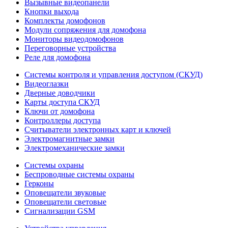
Вызывные видеопанели
Кнопки выхода
Комплекты домофонов
Модули сопряжения для домофона
Мониторы видеодомофонов
Переговорные устройства
Реле для домофона
Системы контроля и управления доступом (СКУД)
Видеоглазки
Дверные доводчики
Карты доступа СКУД
Ключи от домофона
Контроллеры доступа
Считыватели электронных карт и ключей
Электромагнитные замки
Электромеханические замки
Системы охраны
Беспроводные системы охраны
Герконы
Оповещатели звуковые
Оповещатели световые
Сигнализации GSM