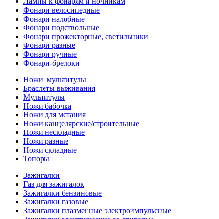
Лампы к фонарям и ночникам
Фонари велосипедные
Фонари налобные
Фонари подствольные
Фонари прожекторные, светильники
Фонари разные
Фонари ручные
Фонари-брелоки
Ножи, мультитулы
Браслеты выживания
Мультитулы
Ножи бабочка
Ножи для метания
Ножи канцелярские/строительные
Ножи нескладные
Ножи разные
Ножи складные
Топоры
Зажигалки
Газ для зажигалок
Зажигалки бензиновые
Зажигалки газовые
Зажигалки плазменные электроимпульсные