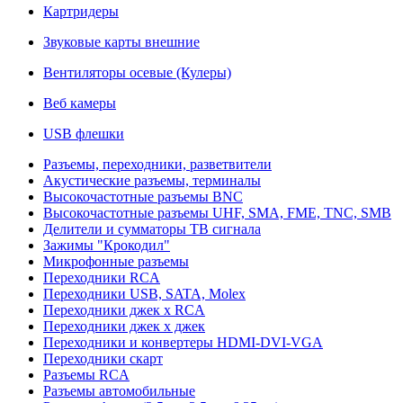
Картридеры
Звуковые карты внешние
Вентиляторы осевые (Кулеры)
Веб камеры
USB флешки
Разъемы, переходники, разветвители
Акустические разъемы, терминалы
Высокочастотные разъемы BNC
Высокочастотные разъемы UHF, SMA, FME, TNC, SMB
Делители и сумматоры ТВ сигнала
Зажимы "Крокодил"
Микрофонные разъемы
Переходники RCA
Переходники USB, SATA, Molex
Переходники джек х RCA
Переходники джек х джек
Переходники и конвертеры HDMI-DVI-VGA
Переходники скарт
Разъемы RCA
Разъемы автомобильные