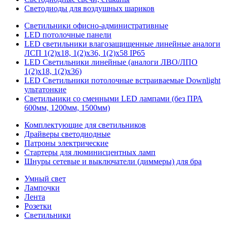
Светодиоды для воздушных шариков
Светильники офисно-административные
LED потолочные панели
LED светильники влагозащищенные линейные аналоги
ЛСП 1(2)х18, 1(2)х36, 1(2)х58 IP65
LED Светильники линейные (аналоги ЛВО/ЛПО
1(2)х18, 1(2)х36)
LED Светильники потолочные встраиваемые Downlight
ультатонкие
Светильники со сменными LED лампами (без ПРА
600мм, 1200мм, 1500мм)
Комплектующие для светильников
Драйверы светодиодные
Патроны электрические
Стартеры для люминисцентных ламп
Шнуры сетевые и выключатели (диммеры) для бра
Умный свет
Лампочки
Лента
Розетки
Светильники