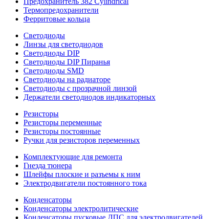
Предохранитель 382 Cylindrical
Термопредохранители
Ферритовые кольца
Светодиоды
Линзы для светодиодов
Светодиоды DIP
Светодиоды DIP Пиранья
Светодиоды SMD
Светодиоды на радиаторе
Светодиоды с прозрачной линзой
Держатели светодиодов индикаторных
Резисторы
Резисторы переменные
Резисторы постоянные
Ручки для резисторов переменных
Комплектующие для ремонта
Гнезда тюнера
Шлейфы плоские и разъемы к ним
Электродвигатели постоянного тока
Конденсаторы
Конденсаторы электролитические
Конденсаторы пусковые ДПС для электродвигателей