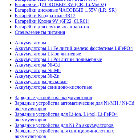
Батарейки ДИСКОВЫЕ 3V (CR, Li-MnO2)
Батарейки дисковые ЧАСОВЫЕ 1,55V (LR, SR)
Батарейки Квадратные 3R12
Батарейки Крона 9V (6F22, 6LR61)
Батарейки для слуховых аппаратов
Спецэлементы питания
Аккумуляторы
Аккумуляторы Li-Fe литий-железо-фосфатные LiFePO4
Аккумуляторы Li-ion литиевые
Аккумуляторы Li-Pol литий-полимерные
Аккумуляторы Ni-Cd
Аккумуляторы Ni-Mh
Аккумуляторы Ni-Zn
Аккумуляторы дисковые
Аккумуляторы свинцово-кислотные
Зарядные устройства аккумуляторов
Зарядные устройства автоматические для Ni-MH / Ni-Cd
аккумуляторов
Зарядные устройства для Li-ion, Li-pol, Li-FePO4
аккумуляторов
Зарядные устройства для Ni-Zn аккумуляторов
Зарядные устройства для свинцово-кислотных
аккумуляторов