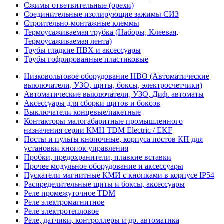
Сжимы ответвительные (орехи)
Соединительные изолирующие зажимы СИЗ
Строительно-монтажные клеммы
Термоусаживаемая трубка (Наборы, Клеевая,
Термоусаживаемая лента)
Трубы гладкие ПВХ и аксессуары
Трубы гофрированные пластиковые
Низковольтовое оборудование НВО (Автоматические
выключатели, УЗО, щиты, боксы, электросчетчики)
Автоматические выключатели, УЗО, Диф. автоматы
Аксессуары для сборки щитов и боксов
Выключатели концевые/пакетные
Контакторы малогабаритные промышленного
назначения серии КМН TDM Electric / EKF
Посты и пульты кнопочные, корпуса постов КП для
установки кнопок управления
Пробки, предохранители, плавкие вставки
Прочее модульное оборудование и аксессуары
Пускатели магнитные КМИ с кнопками в корпусе IP54
Распределительные щиты и боксы, аксессуары
Реле промежуточное TDM
Реле электромагнитное
Реле электротепловое
Реле, датчики, контроллеры и др. автоматика