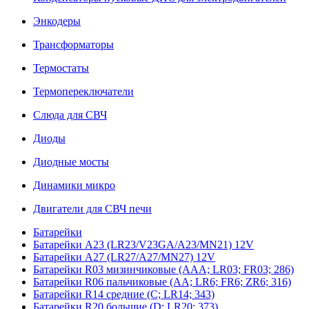
Энкодеры
Трансформаторы
Термостаты
Термопереключатели
Слюда для СВЧ
Диоды
Диодные мосты
Динамики микро
Двигатели для СВЧ печи
Батарейки
Батарейки A23 (LR23/V23GA/A23/MN21) 12V
Батарейки A27 (LR27/A27/MN27) 12V
Батарейки R03 мизинчиковые (AAA; LR03; FR03; 286)
Батарейки R06 пальчиковые (AA; LR6; FR6; ZR6; 316)
Батарейки R14 средние (C; LR14; 343)
Батарейки R20 большие (D; LR20; 373)