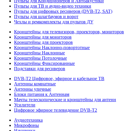
Пульты для Кондиционеров и Автоакустики
Пульты для ТВ и аудио-видео техники
Пульты для цифровых ресиверов (DVB-T2, SAT)
Пульты для шлагбаумов и ворот
Чехлы и ремкомплекты для пультов ДУ
Кронштейны для телевизоров, проекторов, мониторов
Кронштейны для мониторов
Кронштейны для проекторов
Кронштейны Наклонно-повортотные
Кронштейны Наклонные
Кронштейны Потолочные
Кронштейны Фиксированные
Подставки для ресиверов
DVB-T2 Цифровое, эфирное и кабельное ТВ
Антенны комнатные
Антенны уличные
Блоки питания к Антеннам
Мачты телескопические и кронштейны для антенн
Усилители
Цифровое эфирное телевидение DVB-Т2
Аудиотехника
Микрофоны
Наушники