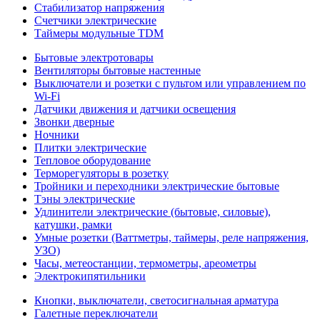
Стабилизатор напряжения
Счетчики электрические
Таймеры модульные TDM
Бытовые электротовары
Вентиляторы бытовые настенные
Выключатели и розетки с пультом или управлением по
Wi-Fi
Датчики движения и датчики освещения
Звонки дверные
Ночники
Плитки электрические
Тепловое оборудование
Терморегуляторы в розетку
Тройники и переходники электрические бытовые
Тэны электрические
Удлинители электрические (бытовые, силовые),
катушки, рамки
Умные розетки (Ваттметры, таймеры, реле напряжения,
УЗО)
Часы, метеостанции, термометры, ареометры
Электрокипятильники
Кнопки, выключатели, светосигнальная арматура
Галетные переключатели