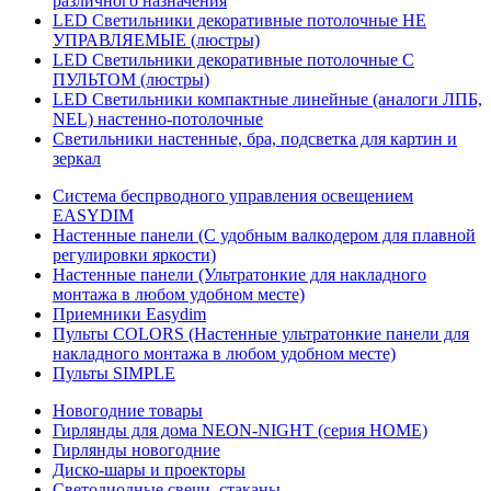
различного назначения
LED Светильники декоративные потолочные НЕ
УПРАВЛЯЕМЫЕ (люстры)
LED Светильники декоративные потолочные С
ПУЛЬТОМ (люстры)
LED Светильники компактные линейные (аналоги ЛПБ,
NEL) настенно-потолочные
Светильники настенные, бра, подсветка для картин и
зеркал
Система беспрводного управления освещением
EASYDIM
Настенные панели (С удобным валкодером для плавной
регулировки яркости)
Настенные панели (Ультратонкие для накладного
монтажа в любом удобном месте)
Приемники Easydim
Пульты COLORS (Настенные ультратонкие панели для
накладного монтажа в любом удобном месте)
Пульты SIMPLE
Новогодние товары
Гирлянды для дома NEON-NIGHT (серия HOME)
Гирлянды новогодние
Диско-шары и проекторы
Светодиодные свечи, стаканы