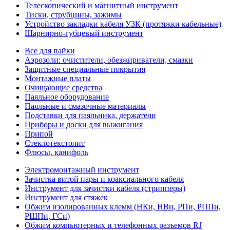
Телескопический и магнитный инструмент
Тиски, струбцины, зажимы
Устройство закладки кабеля УЗК (протяжки кабельные)
Шарнирно-губцевый инструмент
Все для пайки
Аэрозоли: очистители, обезжириватели, смазки
Защитные специальные покрытия
Монтажные платы
Очищающие средства
Паяльное оборудование
Паяльные и смазочные материалы
Подставки для паяльника, держатели
Приборы и доски для выжигания
Припой
Стеклотекстолит
Флюсы, канифоль
Электромонтажный инструмент
Зачистка витой пары и коаксиального кабеля
Инструмент для зачистки кабеля (стрипперы)
Инструмент для стяжек
Обжим изолированных клемм (НКи, НВи, РПи, РППи,
РШПи, ГСи)
Обжим компьютерных и телефонных разъемов RJ