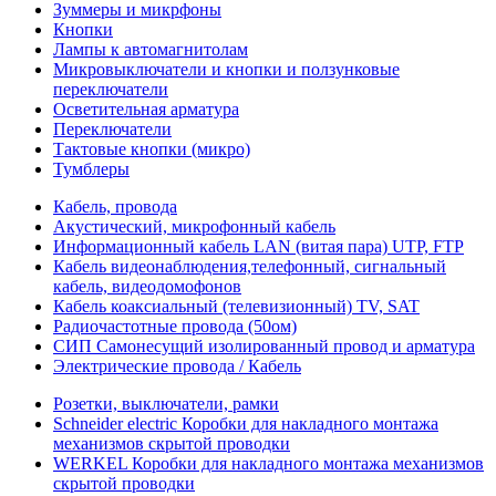
Зуммеры и микрфоны
Кнопки
Лампы к автомагнитолам
Микровыключатели и кнопки и ползунковые
переключатели
Осветительная арматура
Переключатели
Тактовые кнопки (микро)
Тумблеры
Кабель, провода
Акустический, микрофонный кабель
Информационный кабель LAN (витая пара) UTP, FTP
Кабель видеонаблюдения,телефонный, сигнальный
кабель, видеодомофонов
Кабель коаксиальный (телевизионный) TV, SAT
Радиочастотные провода (50ом)
СИП Самонесущий изолированный провод и арматура
Электрические провода / Кабель
Розетки, выключатели, рамки
Schneider electric Коробки для накладного монтажа
механизмов скрытой проводки
WERKEL Коробки для накладного монтажа механизмов
скрытой проводки