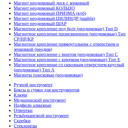
Магнит неодимовый диск с зенковкой
Магнит неодимовый КОЛЬЦО
Магнит неодимовый ПРИЗМА (куб)
Магнит неодимовый ЦИЛИНДР (шайба)
Магнит неодимовый ШАР
Магнитное крепление под болт (неодимовые) Тип D
Магнитное крепление прорезиненное (неодимовые) Тип
CP/HP/KP
Магнитное крепление прямоугольник с отверстием и
зенковкой (неодим)
Магнитное крепление с винтом (неодимовые) Тип С
Магнитное крепление с крючком (неодимовые) Тип Е
Магнитное крепление со сквозным отверстием круглый
(неодимовые) Тип А
Магниты поисковые (неодимовые)
Ручной инструмент
Боксы и сумки для инструментов
Ключи
Медицинский инструмент
Надфили алмазные
Отвертки
Резьбонарезной инструмент
Скребки
Стеклорезы