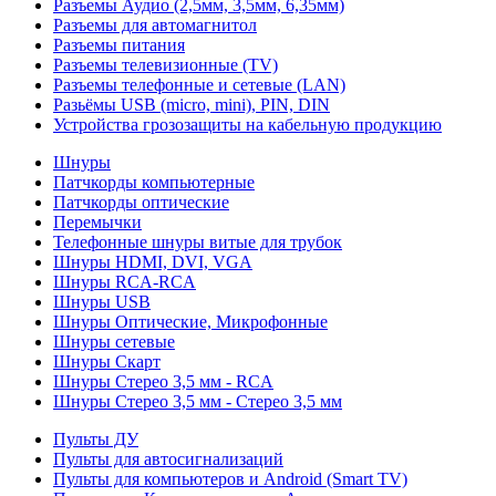
Разъемы Аудио (2,5мм, 3,5мм, 6,35мм)
Разъемы для автомагнитол
Разъемы питания
Разъемы телевизионные (TV)
Разъемы телефонные и сетевые (LAN)
Разьёмы USB (micro, mini), PIN, DIN
Устройства грозозащиты на кабельную продукцию
Шнуры
Патчкорды компьютерные
Патчкорды оптические
Перемычки
Телефонные шнуры витые для трубок
Шнуры HDMI, DVI, VGA
Шнуры RCA-RCA
Шнуры USB
Шнуры Оптические, Микрофонные
Шнуры сетевые
Шнуры Скарт
Шнуры Стерео 3,5 мм - RCA
Шнуры Стерео 3,5 мм - Стерео 3,5 мм
Пульты ДУ
Пульты для автосигнализаций
Пульты для компьютеров и Android (Smart TV)