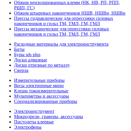
Обжим неизолированных клемм (НК, НВ, РП, РПП,
РШП, ГС)
Обжим штыревых наконечников НШВ, НШВи, НШВи
Прессы гидравлические для опрессовки силовых
наконечников и гильз ТМ, ТМЛ, ГМ, ГМЛ
Прессы механические для опрессовки силовых
наконечников и гильз ТМ, ТМЛ, ГМ, ГМЛ
Расходные материалы для электроинструмента
Биты
Буры sds plus
Диски алмазные
Диски отрезные по металлу
Сверла
Измерительные приборы
Весы электронные мини
Клещи токоизмерительные
Мультиметры и аксессуары
Специализированные приборы
Электроинструмент
Микродрели, граверы, аксессуары
Пистолеты клеевые
Электрофены