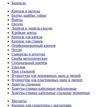
Бинокли
Крепеж и метизы
Болты, шайбы, гайки
Винты
Гвозди
Дюбеля и дюбель-гвозди
Клейкие ленты
Крепеж для кабеля
Крепеж для стяжек
Перфорированный крепеж
Петли
Саморезы и шурупы
Скобы металлические
Специальный крепёж
Такелаж
Трос стальной
Фурнитура для деревянных окон и дверей
Фурнитура для пластиковых окон и дверей
Хомуты стальные
Хомуты-стяжки кабельные нейлоновые
Хомуты-стяжки кабельные стальные червячные
Магниты
Кнопки для галантереи с магнитами