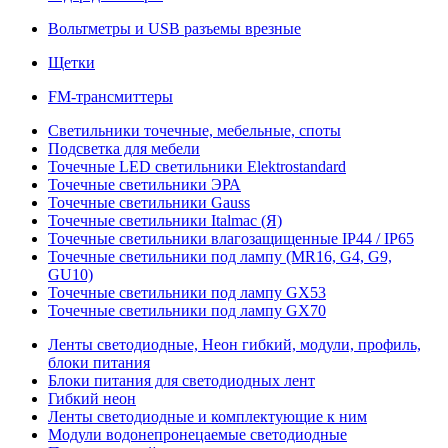
Вольтметры и USB разъемы врезные
Щетки
FM-трансмиттеры
Светильники точечные, мебельные, споты
Подсветка для мебели
Точечные LED светильники Elektrostandard
Точечные светильники ЭРА
Точечные светильники Gauss
Точечные светильники Italmac (Я)
Точечные светильники влагозащищенные IP44 / IP65
Точечные светильники под лампу (MR16, G4, G9,
GU10)
Точечные светильники под лампу GX53
Точечные светильники под лампу GX70
Ленты светодиодные, Неон гибкий, модули, профиль,
блоки питания
Блоки питания для светодиодных лент
Гибкий неон
Ленты светодиодные и комплектующие к ним
Модули водонепронецаемые светодиодные