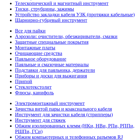
Телескопический и магнитный инструмент
Тиски, струбцины, зажимы
Устройство закладки кабеля УЗК (протяжки кабельные)
Шарнирно-губцевый инструмент
Все для пайки
Аэрозоли: очистители, обезжириватели, смазки
Защитные специальные покрытия
Монтажные платы
Очищающие средства
Паяльное оборудование
Паяльные и смазочные материалы
Подставки для паяльника, держатели
Приборы и доски для выжигания
Припой
Стеклотекстолит
Флюсы, канифоль
Электромонтажный инструмент
Зачистка витой пары и коаксиального кабеля
Инструмент для зачистки кабеля (стрипперы)
Инструмент для стяжек
Обжим изолированных клемм (НКи, НВи, РПи, РППи,
РШПи, ГСи)
Обжим компьютерных и телефонных разъемов RJ