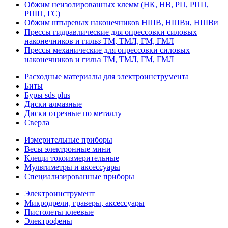
Обжим неизолированных клемм (НК, НВ, РП, РПП,
РШП, ГС)
Обжим штыревых наконечников НШВ, НШВи, НШВи
Прессы гидравлические для опрессовки силовых
наконечников и гильз ТМ, ТМЛ, ГМ, ГМЛ
Прессы механические для опрессовки силовых
наконечников и гильз ТМ, ТМЛ, ГМ, ГМЛ
Расходные материалы для электроинструмента
Биты
Буры sds plus
Диски алмазные
Диски отрезные по металлу
Сверла
Измерительные приборы
Весы электронные мини
Клещи токоизмерительные
Мультиметры и аксессуары
Специализированные приборы
Электроинструмент
Микродрели, граверы, аксессуары
Пистолеты клеевые
Электрофены