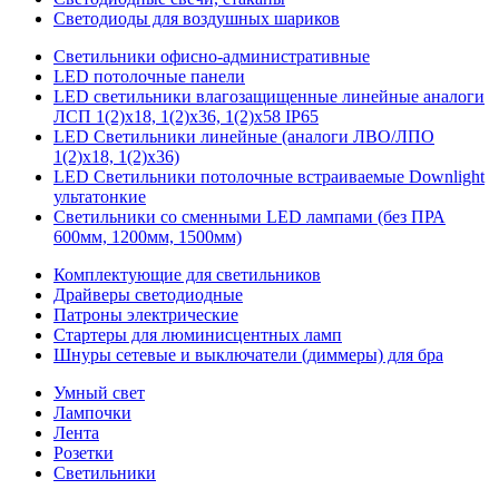
Светодиоды для воздушных шариков
Светильники офисно-административные
LED потолочные панели
LED светильники влагозащищенные линейные аналоги
ЛСП 1(2)х18, 1(2)х36, 1(2)х58 IP65
LED Светильники линейные (аналоги ЛВО/ЛПО
1(2)х18, 1(2)х36)
LED Светильники потолочные встраиваемые Downlight
ультатонкие
Светильники со сменными LED лампами (без ПРА
600мм, 1200мм, 1500мм)
Комплектующие для светильников
Драйверы светодиодные
Патроны электрические
Стартеры для люминисцентных ламп
Шнуры сетевые и выключатели (диммеры) для бра
Умный свет
Лампочки
Лента
Розетки
Светильники