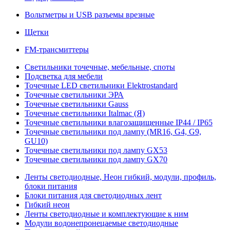
Вольтметры и USB разъемы врезные
Щетки
FM-трансмиттеры
Светильники точечные, мебельные, споты
Подсветка для мебели
Точечные LED светильники Elektrostandard
Точечные светильники ЭРА
Точечные светильники Gauss
Точечные светильники Italmac (Я)
Точечные светильники влагозащищенные IP44 / IP65
Точечные светильники под лампу (MR16, G4, G9,
GU10)
Точечные светильники под лампу GX53
Точечные светильники под лампу GX70
Ленты светодиодные, Неон гибкий, модули, профиль,
блоки питания
Блоки питания для светодиодных лент
Гибкий неон
Ленты светодиодные и комплектующие к ним
Модули водонепронецаемые светодиодные