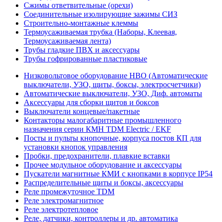
Сжимы ответвительные (орехи)
Соединительные изолирующие зажимы СИЗ
Строительно-монтажные клеммы
Термоусаживаемая трубка (Наборы, Клеевая,
Термоусаживаемая лента)
Трубы гладкие ПВХ и аксессуары
Трубы гофрированные пластиковые
Низковольтовое оборудование НВО (Автоматические
выключатели, УЗО, щиты, боксы, электросчетчики)
Автоматические выключатели, УЗО, Диф. автоматы
Аксессуары для сборки щитов и боксов
Выключатели концевые/пакетные
Контакторы малогабаритные промышленного
назначения серии КМН TDM Electric / EKF
Посты и пульты кнопочные, корпуса постов КП для
установки кнопок управления
Пробки, предохранители, плавкие вставки
Прочее модульное оборудование и аксессуары
Пускатели магнитные КМИ с кнопками в корпусе IP54
Распределительные щиты и боксы, аксессуары
Реле промежуточное TDM
Реле электромагнитное
Реле электротепловое
Реле, датчики, контроллеры и др. автоматика