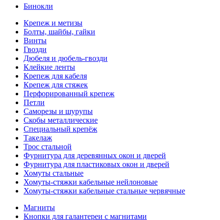
Бинокли
Крепеж и метизы
Болты, шайбы, гайки
Винты
Гвозди
Дюбеля и дюбель-гвозди
Клейкие ленты
Крепеж для кабеля
Крепеж для стяжек
Перфорированный крепеж
Петли
Саморезы и шурупы
Скобы металлические
Специальный крепёж
Такелаж
Трос стальной
Фурнитура для деревянных окон и дверей
Фурнитура для пластиковых окон и дверей
Хомуты стальные
Хомуты-стяжки кабельные нейлоновые
Хомуты-стяжки кабельные стальные червячные
Магниты
Кнопки для галантереи с магнитами