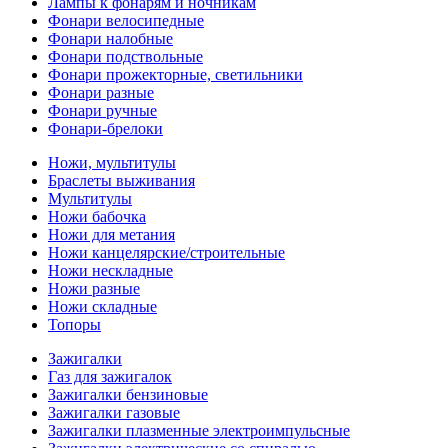
Лампы к фонарям и ночникам
Фонари велосипедные
Фонари налобные
Фонари подствольные
Фонари прожекторные, светильники
Фонари разные
Фонари ручные
Фонари-брелоки
Ножи, мультитулы
Браслеты выживания
Мультитулы
Ножи бабочка
Ножи для метания
Ножи канцелярские/строительные
Ножи нескладные
Ножи разные
Ножи складные
Топоры
Зажигалки
Газ для зажигалок
Зажигалки бензиновые
Зажигалки газовые
Зажигалки плазменные электроимпульсные