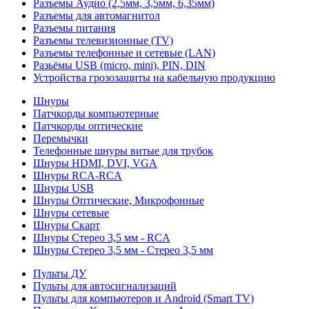
Разъемы Аудио (2,5мм, 3,5мм, 6,35мм)
Разъемы для автомагнитол
Разъемы питания
Разъемы телевизионные (TV)
Разъемы телефонные и сетевые (LAN)
Разьёмы USB (micro, mini), PIN, DIN
Устройства грозозащиты на кабельную продукцию
Шнуры
Патчкорды компьютерные
Патчкорды оптические
Перемычки
Телефонные шнуры витые для трубок
Шнуры HDMI, DVI, VGA
Шнуры RCA-RCA
Шнуры USB
Шнуры Оптические, Микрофонные
Шнуры сетевые
Шнуры Скарт
Шнуры Стерео 3,5 мм - RCA
Шнуры Стерео 3,5 мм - Стерео 3,5 мм
Пульты ДУ
Пульты для автосигнализаций
Пульты для компьютеров и Android (Smart TV)