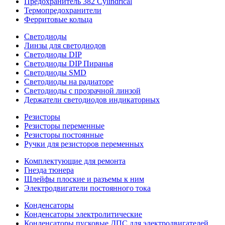
Предохранитель 382 Cylindrical
Термопредохранители
Ферритовые кольца
Светодиоды
Линзы для светодиодов
Светодиоды DIP
Светодиоды DIP Пиранья
Светодиоды SMD
Светодиоды на радиаторе
Светодиоды с прозрачной линзой
Держатели светодиодов индикаторных
Резисторы
Резисторы переменные
Резисторы постоянные
Ручки для резисторов переменных
Комплектующие для ремонта
Гнезда тюнера
Шлейфы плоские и разъемы к ним
Электродвигатели постоянного тока
Конденсаторы
Конденсаторы электролитические
Конденсаторы пусковые ДПС для электродвигателей