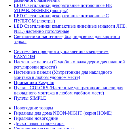
различного назначения
LED Светильники декоративные потолочные НЕ
УПРАВЛЯЕМЫЕ (люстры)
LED Светильники декоративные потолочные С
ПУЛЬТОМ (люстры)
LED Светильники компактные линейные (аналоги ЛПБ,
NEL) настенно-потолочные
Светильники настенные, бра, подсветка для картин и
зеркал
Система беспрводного управления освещением
EASYDIM
Настенные панели (С удобным валкодером для плавной
регулировки яркости)
Настенные панели (Ультратонкие для накладного
монтажа в любом удобном месте)
Приемники Easydim
Пульты COLORS (Настенные ультратонкие панели для
накладного монтажа в любом удобном месте)
Пульты SIMPLE
Новогодние товары
Гирлянды для дома NEON-NIGHT (серия HOME)
Гирлянды новогодние
Диско-шары и проекторы
Светодиодные свечи, стаканы