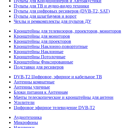
Пульты для Кондиционеров и Автоакустики
Пульты для ТВ и аудио-видео техники
Пульты для цифровых ресиверов (DVB-T2, SAT)
Пульты для шлагбаумов и ворот
Чехлы и ремкомплекты для пультов ДУ
Кронштейны для телевизоров, проекторов, мониторов
Кронштейны для мониторов
Кронштейны для проекторов
Кронштейны Наклонно-повортотные
Кронштейны Наклонные
Кронштейны Потолочные
Кронштейны Фиксированные
Подставки для ресиверов
DVB-T2 Цифровое, эфирное и кабельное ТВ
Антенны комнатные
Антенны уличные
Блоки питания к Антеннам
Мачты телескопические и кронштейны для антенн
Усилители
Цифровое эфирное телевидение DVB-Т2
Аудиотехника
Микрофоны
Наушники