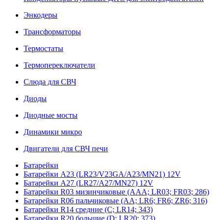
Энкодеры
Трансформаторы
Термостаты
Термопереключатели
Слюда для СВЧ
Диоды
Диодные мосты
Динамики микро
Двигатели для СВЧ печи
Батарейки
Батарейки A23 (LR23/V23GA/A23/MN21) 12V
Батарейки A27 (LR27/A27/MN27) 12V
Батарейки R03 мизинчиковые (AAA; LR03; FR03; 286)
Батарейки R06 пальчиковые (AA; LR6; FR6; ZR6; 316)
Батарейки R14 средние (C; LR14; 343)
Батарейки R20 большие (D; LR20; 373)