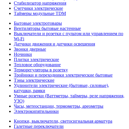
Стабилизатор напряжения
Счетчики электрические
Таймеры модульные TDM
Бытовые электротовары
Вентиляторы бытовые настенные
Выключатели и розетки с пультом или управлением по
Wi-Fi
Датчики движения и датчики освещения
Звонки дверные
Ночники
Плитки электрические
Тепловое оборудование
Терморегуляторы в розетку
Тройники и переходники электрические бытовые
Тэны электрические
Удлинители электрические (бытовые, силовые),
катушки, рамки
Умные розетки (Ваттметры, таймеры, реле напряжения,
УЗО)
Часы, метеостанции, термометры, ареометры
Электрокипятильники
Кнопки, выключатели, светосигнальная арматура
Галетные переключатели