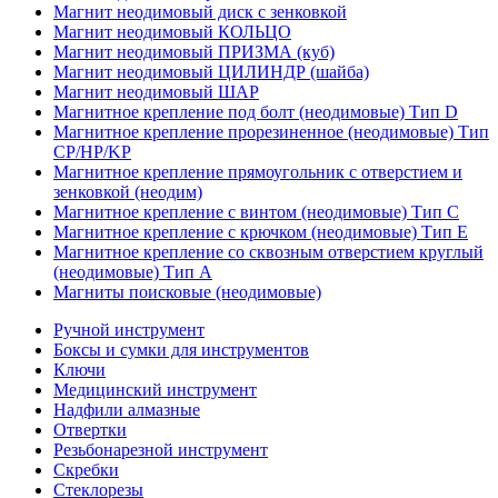
Магнит неодимовый диск с зенковкой
Магнит неодимовый КОЛЬЦО
Магнит неодимовый ПРИЗМА (куб)
Магнит неодимовый ЦИЛИНДР (шайба)
Магнит неодимовый ШАР
Магнитное крепление под болт (неодимовые) Тип D
Магнитное крепление прорезиненное (неодимовые) Тип
CP/HP/KP
Магнитное крепление прямоугольник с отверстием и
зенковкой (неодим)
Магнитное крепление с винтом (неодимовые) Тип С
Магнитное крепление с крючком (неодимовые) Тип Е
Магнитное крепление со сквозным отверстием круглый
(неодимовые) Тип А
Магниты поисковые (неодимовые)
Ручной инструмент
Боксы и сумки для инструментов
Ключи
Медицинский инструмент
Надфили алмазные
Отвертки
Резьбонарезной инструмент
Скребки
Стеклорезы