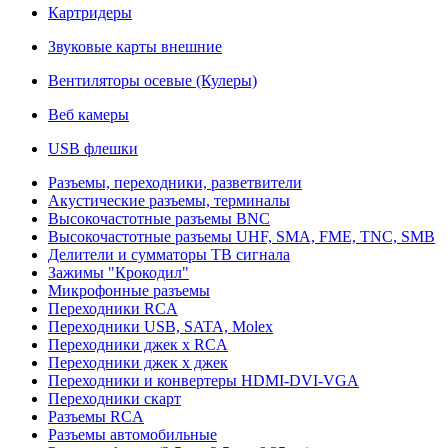
Картридеры
Звуковые карты внешние
Вентиляторы осевые (Кулеры)
Веб камеры
USB флешки
Разъемы, переходники, разветвители
Акустические разъемы, терминалы
Высокочастотные разъемы BNC
Высокочастотные разъемы UHF, SMA, FME, TNC, SMB
Делители и сумматоры ТВ сигнала
Зажимы "Крокодил"
Микрофонные разъемы
Переходники RCA
Переходники USB, SATA, Molex
Переходники джек х RCA
Переходники джек х джек
Переходники и конвертеры HDMI-DVI-VGA
Переходники скарт
Разъемы RCA
Разъемы автомобильные