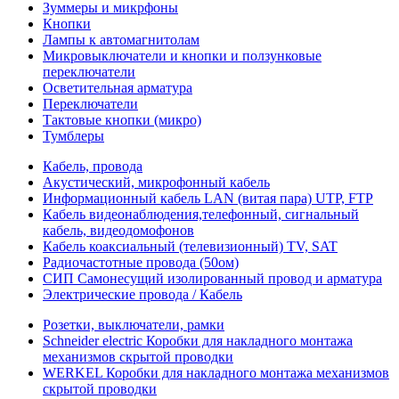
Зуммеры и микрфоны
Кнопки
Лампы к автомагнитолам
Микровыключатели и кнопки и ползунковые
переключатели
Осветительная арматура
Переключатели
Тактовые кнопки (микро)
Тумблеры
Кабель, провода
Акустический, микрофонный кабель
Информационный кабель LAN (витая пара) UTP, FTP
Кабель видеонаблюдения,телефонный, сигнальный
кабель, видеодомофонов
Кабель коаксиальный (телевизионный) TV, SAT
Радиочастотные провода (50ом)
СИП Самонесущий изолированный провод и арматура
Электрические провода / Кабель
Розетки, выключатели, рамки
Schneider electric Коробки для накладного монтажа
механизмов скрытой проводки
WERKEL Коробки для накладного монтажа механизмов
скрытой проводки