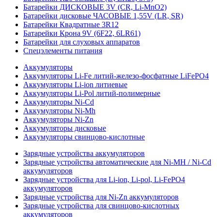
Батарейки ДИСКОВЫЕ 3V (CR, Li-MnO2)
Батарейки дисковые ЧАСОВЫЕ 1,55V (LR, SR)
Батарейки Квадратные 3R12
Батарейки Крона 9V (6F22, 6LR61)
Батарейки для слуховых аппаратов
Спецэлементы питания
Аккумуляторы
Аккумуляторы Li-Fe литий-железо-фосфатные LiFePO4
Аккумуляторы Li-ion литиевые
Аккумуляторы Li-Pol литий-полимерные
Аккумуляторы Ni-Cd
Аккумуляторы Ni-Mh
Аккумуляторы Ni-Zn
Аккумуляторы дисковые
Аккумуляторы свинцово-кислотные
Зарядные устройства аккумуляторов
Зарядные устройства автоматические для Ni-MH / Ni-Cd
аккумуляторов
Зарядные устройства для Li-ion, Li-pol, Li-FePO4
аккумуляторов
Зарядные устройства для Ni-Zn аккумуляторов
Зарядные устройства для свинцово-кислотных
аккумуляторов