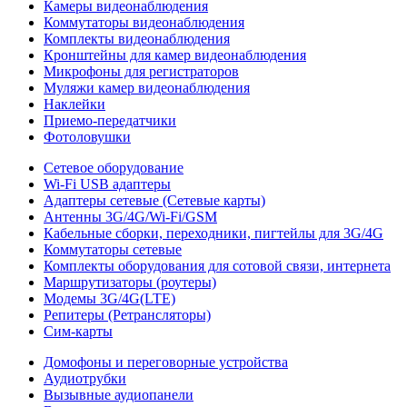
Камеры видеонаблюдения
Коммутаторы видеонаблюдения
Комплекты видеонаблюдения
Кронштейны для камер видеонаблюдения
Микрофоны для регистраторов
Муляжи камер видеонаблюдения
Наклейки
Приемо-передатчики
Фотоловушки
Сетевое оборудование
Wi-Fi USB адаптеры
Адаптеры сетевые (Сетевые карты)
Антенны 3G/4G/Wi-Fi/GSM
Кабельные сборки, переходники, пигтейлы для 3G/4G
Коммутаторы сетевые
Комплекты оборудования для сотовой связи, интернета
Маршрутизаторы (роутеры)
Модемы 3G/4G(LTE)
Репитеры (Ретрансляторы)
Сим-карты
Домофоны и переговорные устройства
Аудиотрубки
Вызывные аудиопанели