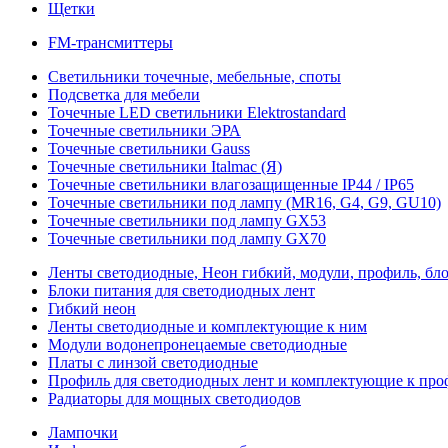
Щетки
FM-трансмиттеры
Светильники точечные, мебельные, споты
Подсветка для мебели
Точечные LED светильники Elektrostandard
Точечные светильники ЭРА
Точечные светильники Gauss
Точечные светильники Italmac (Я)
Точечные светильники влагозащищенные IP44 / IP65
Точечные светильники под лампу (MR16, G4, G9, GU10)
Точечные светильники под лампу GX53
Точечные светильники под лампу GX70
Ленты светодиодные, Неон гибкий, модули, профиль, бл
Блоки питания для светодиодных лент
Гибкий неон
Ленты светодиодные и комплектующие к ним
Модули водонепронецаемые светодиодные
Платы с линзой светодиодные
Профиль для светодиодных лент и комплектующие к пр
Радиаторы для мощных светодиодов
Лампочки