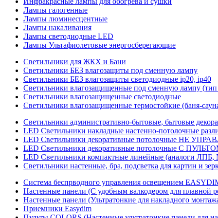
Инфракрасные лампы для обогрева и сушки
Лампы галогенные
Лампы люминесцентные
Лампы накаливания
Лампы светодиодные LED
Лампы Ультафиолетовые энергосберегающие
Светильники для ЖКХ и Бани
Светильники БЕЗ влагозащиты под сменную лампу
Светильники БЕЗ влагозащиты светодиодные ip20, ip40
Светильники влагозащищенные под сменную лампу (тип 
Светильники влагозащищенные светодиодные
Светильники влагозащищенные термостойкие (баня-саун
Светильники административно-бытовые, бытовые декор
LED Cветильники накладные настенно-потолочные разли
LED Светильники декоративные потолочные НЕ УПРА
LED Светильники декоративные потолочные С ПУЛЬТО
LED Светильники компактные линейные (аналоги ЛПБ, 
Светильники настенные, бра, подсветка для картин и зер
Система беспрводного управления освещением EASYDI
Настенные панели (С удобным валкодером для плавной р
Настенные панели (Ультратонкие для накладного монтаж
Приемники Easydim
Пульты COLORS (Настенные ультратонкие панели для на