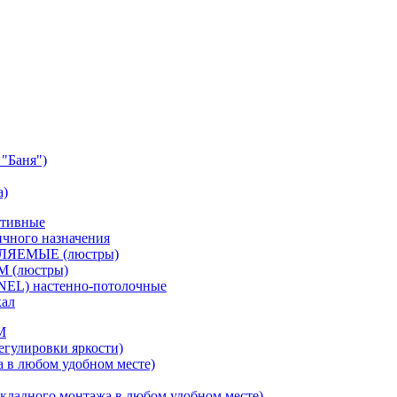
"Баня")
а)
ативные
чного назначения
ВЛЯЕМЫЕ (люстры)
М (люстры)
NEL) настенно-потолочные
кал
M
егулировки яркости)
а в любом удобном месте)
кладного монтажа в любом удобном месте)