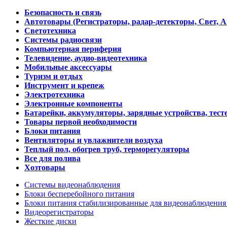
Безопасность и связь
Автотовары (Регистраторы, радар-детекторы, Свет, 
Светотехника
Системы радиосвязи
Компьютерная периферия
Телевидение, аудио-видеотехника
Мобильные аксессуары
Туризм и отдых
Инструмент и крепеж
Электротехника
Электронные компоненты
Батарейки, аккумуляторы, зарядные устройства, тесте
Товары первой необходимости
Блоки питания
Вентиляторы и увлажнители воздуха
Теплый пол, обогрев труб, терморегуляторы
Все для полива
Хозтовары
Системы видеонаблюдения
Блоки бесперебойного питания
Блоки питания стабилизированные для видеонаблюдени
Видеорегистраторы
Жесткие диски