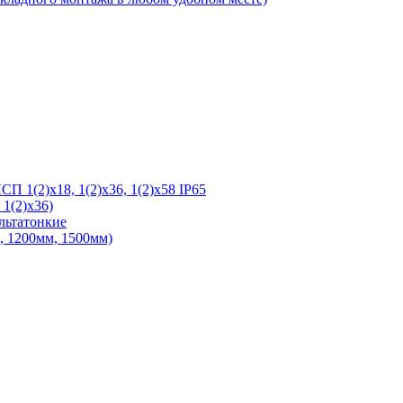
 1(2)х18, 1(2)х36, 1(2)х58 IP65
1(2)х36)
льтатонкие
 1200мм, 1500мм)