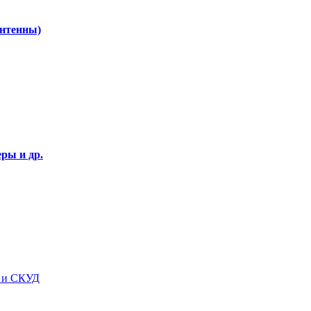
Антенны)
ры и др.
я и СКУД