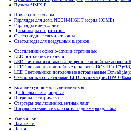
Пульты SIMPLE
Новогодние товары
Гирлянды для дома NEON-NIGHT (серия HOME)
Гирлянды новогодние
Диско-шары и проекторы
Светодиодные свечи, стаканы
Светодиоды для воздушных шариков
Светильники офисно-административные
LED потолочные панели
LED светильники влагозащищенные линейные аналоги ЛСП
LED Светильники линейные (аналоги ЛВО/ЛПО 1(2)х18, 
LED Светильники потолочные встраиваемые Downlight у
Светильники со сменными LED лампами (без ПРА 600мм,
Комплектующие для светильников
Драйверы светодиодные
Патроны электрические
Стартеры для люминисцентных ламп
Шнуры сетевые и выключатели (диммеры) для бра
Умный свет
Лампочки
Лента