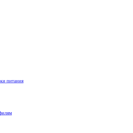
оки питания
офилям