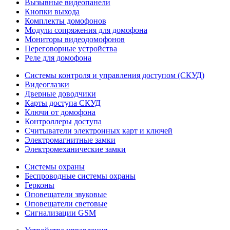
Вызывные видеопанели
Кнопки выхода
Комплекты домофонов
Модули сопряжения для домофона
Мониторы видеодомофонов
Переговорные устройства
Реле для домофона
Системы контроля и управления доступом (СКУД)
Видеоглазки
Дверные доводчики
Карты доступа СКУД
Ключи от домофона
Контроллеры доступа
Считыватели электронных карт и ключей
Электромагнитные замки
Электромеханические замки
Системы охраны
Беспроводные системы охраны
Герконы
Оповещатели звуковые
Оповещатели световые
Сигнализации GSM