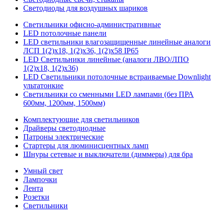
Светодиоды для воздушных шариков
Светильники офисно-административные
LED потолочные панели
LED светильники влагозащищенные линейные аналоги
ЛСП 1(2)х18, 1(2)х36, 1(2)х58 IP65
LED Светильники линейные (аналоги ЛВО/ЛПО
1(2)х18, 1(2)х36)
LED Светильники потолочные встраиваемые Downlight
ультатонкие
Светильники со сменными LED лампами (без ПРА
600мм, 1200мм, 1500мм)
Комплектующие для светильников
Драйверы светодиодные
Патроны электрические
Стартеры для люминисцентных ламп
Шнуры сетевые и выключатели (диммеры) для бра
Умный свет
Лампочки
Лента
Розетки
Светильники