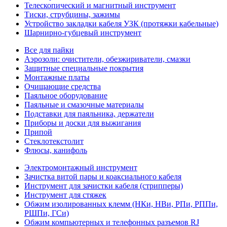
Телескопический и магнитный инструмент
Тиски, струбцины, зажимы
Устройство закладки кабеля УЗК (протяжки кабельные)
Шарнирно-губцевый инструмент
Все для пайки
Аэрозоли: очистители, обезжириватели, смазки
Защитные специальные покрытия
Монтажные платы
Очищающие средства
Паяльное оборудование
Паяльные и смазочные материалы
Подставки для паяльника, держатели
Приборы и доски для выжигания
Припой
Стеклотекстолит
Флюсы, канифоль
Электромонтажный инструмент
Зачистка витой пары и коаксиального кабеля
Инструмент для зачистки кабеля (стрипперы)
Инструмент для стяжек
Обжим изолированных клемм (НКи, НВи, РПи, РППи,
РШПи, ГСи)
Обжим компьютерных и телефонных разъемов RJ