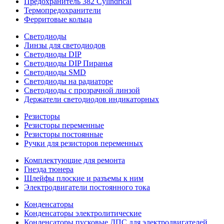
Предохранитель 382 Cylindrical
Термопредохранители
Ферритовые кольца
Светодиоды
Линзы для светодиодов
Светодиоды DIP
Светодиоды DIP Пиранья
Светодиоды SMD
Светодиоды на радиаторе
Светодиоды с прозрачной линзой
Держатели светодиодов индикаторных
Резисторы
Резисторы переменные
Резисторы постоянные
Ручки для резисторов переменных
Комплектующие для ремонта
Гнезда тюнера
Шлейфы плоские и разъемы к ним
Электродвигатели постоянного тока
Конденсаторы
Конденсаторы электролитические
Конденсаторы пусковые ДПС для электродвигателей