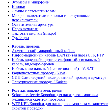
Зуммеры и микрфоны
Кнопки
Лампы к автомагнитолам
Микровыключатели и кнопки и ползунковые
переключатели
Осветительная арматура
Переключатели
Тактовые кнопки (микро)
Тумблеры
Кабель, провода
Акустический, микрофонный кабель
Информационный кабель LAN (витая пара) UTP, FTP
Кабель видеонаблюдения,телефонный, сигнальный
кабель, видеодомофонов
Кабель коаксиальный (телевизионный) TV, SAT
Радиочастотные провода (50ом)
СИП Самонесущий изолированный провод и арматура
Электрические провода / Кабель
Розетки, выключатели, рамки
Schneider electric Коробки для накладного монтажа
механизмов скрытой проводки
WERKEL Коробки для накладного монтажа механизмов
скрытой проводки