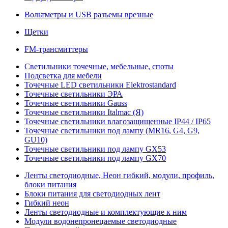
Вольтметры и USB разъемы врезные
Щетки
FM-трансмиттеры
Светильники точечные, мебельные, споты
Подсветка для мебели
Точечные LED светильники Elektrostandard
Точечные светильники ЭРА
Точечные светильники Gauss
Точечные светильники Italmac (Я)
Точечные светильники влагозащищенные IP44 / IP65
Точечные светильники под лампу (MR16, G4, G9,
GU10)
Точечные светильники под лампу GX53
Точечные светильники под лампу GX70
Ленты светодиодные, Неон гибкий, модули, профиль,
блоки питания
Блоки питания для светодиодных лент
Гибкий неон
Ленты светодиодные и комплектующие к ним
Модули водонепронецаемые светодиодные