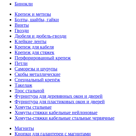
Бинокли
Крепеж и метизы
Болты, шайбы, гайки
Винты
Гвозди
Дюбеля и дюбель-гвозди
Клейкие ленты
Крепеж для кабеля
Крепеж для стяжек
Перфорированный крепеж
Петли
Саморезы и шурупы
Скобы металлические
Специальный крепёж
Такелаж
Трос стальной
Фурнитура для деревянных окон и дверей
Фурнитура для пластиковых окон и дверей
Хомуты стальные
Хомуты-стяжки кабельные нейлоновые
Хомуты-стяжки кабельные стальные червячные
Магниты
Кнопки для галантереи с магнитами