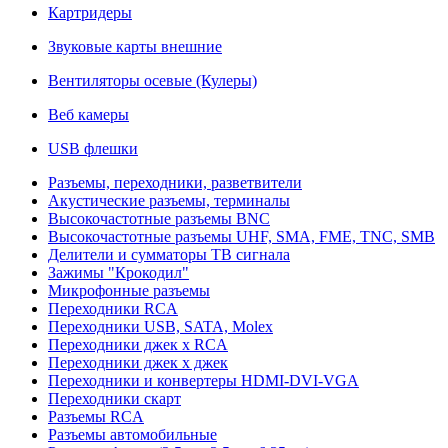
Картридеры
Звуковые карты внешние
Вентиляторы осевые (Кулеры)
Веб камеры
USB флешки
Разъемы, переходники, разветвители
Акустические разъемы, терминалы
Высокочастотные разъемы BNC
Высокочастотные разъемы UHF, SMA, FME, TNC, SMB
Делители и сумматоры ТВ сигнала
Зажимы "Крокодил"
Микрофонные разъемы
Переходники RCA
Переходники USB, SATA, Molex
Переходники джек х RCA
Переходники джек х джек
Переходники и конвертеры HDMI-DVI-VGA
Переходники скарт
Разъемы RCA
Разъемы автомобильные