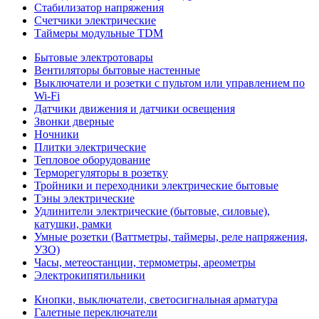
Стабилизатор напряжения
Счетчики электрические
Таймеры модульные TDM
Бытовые электротовары
Вентиляторы бытовые настенные
Выключатели и розетки с пультом или управлением по
Wi-Fi
Датчики движения и датчики освещения
Звонки дверные
Ночники
Плитки электрические
Тепловое оборудование
Терморегуляторы в розетку
Тройники и переходники электрические бытовые
Тэны электрические
Удлинители электрические (бытовые, силовые),
катушки, рамки
Умные розетки (Ваттметры, таймеры, реле напряжения,
УЗО)
Часы, метеостанции, термометры, ареометры
Электрокипятильники
Кнопки, выключатели, светосигнальная арматура
Галетные переключатели