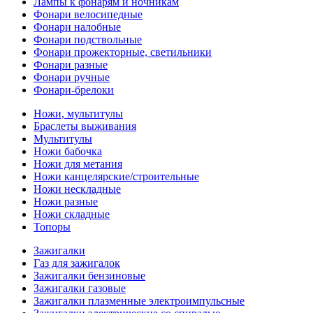
Лампы к фонарям и ночникам
Фонари велосипедные
Фонари налобные
Фонари подствольные
Фонари прожекторные, светильники
Фонари разные
Фонари ручные
Фонари-брелоки
Ножи, мультитулы
Браслеты выживания
Мультитулы
Ножи бабочка
Ножи для метания
Ножи канцелярские/строительные
Ножи нескладные
Ножи разные
Ножи складные
Топоры
Зажигалки
Газ для зажигалок
Зажигалки бензиновые
Зажигалки газовые
Зажигалки плазменные электроимпульсные