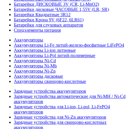
Батарейки ДИСКОВЫЕ 3V (CR, Li-MnO2)
Батарейки дисковые ЧАСОВЫЕ 1,55V (LR, SR)
Батарейки Квадратные 3R12
Батарейки Крона 9V (6F22, 6LR61)
Батарейки для слуховых аппаратов
Спецэлементы питания
Аккумуляторы
Аккумуляторы Li-Fe литий-железо-фосфатные LiFePO4
Аккумуляторы Li-ion литиевые
Аккумуляторы Li-Pol литий-полимерные
Аккумуляторы Ni-Cd
Аккумуляторы Ni-Mh
Аккумуляторы Ni-Zn
Аккумуляторы дисковые
Аккумуляторы свинцово-кислотные
Зарядные устройства аккумуляторов
Зарядные устройства автоматические для Ni-MH / Ni-Cd
аккумуляторов
Зарядные устройства для Li-ion, Li-pol, Li-FePO4
аккумуляторов
Зарядные устройства для Ni-Zn аккумуляторов
Зарядные устройства для свинцово-кислотных
аккумуляторов