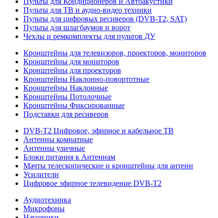
Пульты для Кондиционеров и Автоакустики
Пульты для ТВ и аудио-видео техники
Пульты для цифровых ресиверов (DVB-T2, SAT)
Пульты для шлагбаумов и ворот
Чехлы и ремкомплекты для пультов ДУ
Кронштейны для телевизоров, проекторов, мониторов
Кронштейны для мониторов
Кронштейны для проекторов
Кронштейны Наклонно-повортотные
Кронштейны Наклонные
Кронштейны Потолочные
Кронштейны Фиксированные
Подставки для ресиверов
DVB-T2 Цифровое, эфирное и кабельное ТВ
Антенны комнатные
Антенны уличные
Блоки питания к Антеннам
Мачты телескопические и кронштейны для антенн
Усилители
Цифровое эфирное телевидение DVB-Т2
Аудиотехника
Микрофоны
Наушники