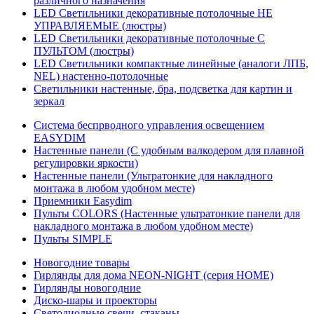
различного назначения
LED Светильники декоративные потолочные НЕ
УПРАВЛЯЕМЫЕ (люстры)
LED Светильники декоративные потолочные С
ПУЛЬТОМ (люстры)
LED Светильники компактные линейные (аналоги ЛПБ,
NEL) настенно-потолочные
Светильники настенные, бра, подсветка для картин и
зеркал
Система беспрводного управления освещением
EASYDIM
Настенные панели (С удобным валкодером для плавной
регулировки яркости)
Настенные панели (Ультратонкие для накладного
монтажа в любом удобном месте)
Приемники Easydim
Пульты COLORS (Настенные ультратонкие панели для
накладного монтажа в любом удобном месте)
Пульты SIMPLE
Новогодние товары
Гирлянды для дома NEON-NIGHT (серия HOME)
Гирлянды новогодние
Диско-шары и проекторы
Светодиодные свечи, стаканы