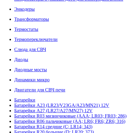
Энкодеры
Трансформаторы
Термостаты
Термопереключатели
Слюда для СВЧ
Диоды
Диодные мосты
Динамики микро
Двигатели для СВЧ печи
Батарейки
Батарейки A23 (LR23/V23GA/A23/MN21) 12V
Батарейки A27 (LR27/A27/MN27) 12V
Батарейки R03 мизинчиковые (AAA; LR03; FR03; 286)
Батарейки R06 пальчиковые (AA; LR6; FR6; ZR6; 316)
Батарейки R14 средние (C; LR14; 343)
Батарейки R20 большие (D; LR20; 373)