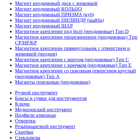
Магнит неодимовый диск с зенковкой
Магнит неодимовый КОЛЬЦО
Магнит неодимовый ПРИЗМА (куб)
Магнит неодимовый ЦИЛИНДР (шайба)
Магнит неодимовый ШАР
Магнитное крепление под болт (неодимовые) Тип D
Магнитное крепление прорезиненное (неодимовые) Тип
CP/HP/KP
Магнитное крепление прямоугольник с отверстием и
зенковкой (неодим)
Магнитное крепление с винтом (неодимовые) Тип С
Магнитное крепление с крючком (неодимовые) Тип Е
Магнитное крепление со сквозным отверстием круглый
(неодимовые) Тип А
Магниты поисковые (неодимовые)
Ручной инструмент
Боксы и сумки для инструментов
Ключи
Медицинский инструмент
Надфили алмазные
Отвертки
Резьбонарезной инструмент
Скребки
Стеклорезы