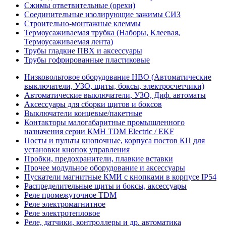
Сжимы ответвительные (орехи)
Соединительные изолирующие зажимы СИЗ
Строительно-монтажные клеммы
Термоусаживаемая трубка (Наборы, Клеевая,
Термоусаживаемая лента)
Трубы гладкие ПВХ и аксессуары
Трубы гофрированные пластиковые
Низковольтовое оборудование НВО (Автоматические
выключатели, УЗО, щиты, боксы, электросчетчики)
Автоматические выключатели, УЗО, Диф. автоматы
Аксессуары для сборки щитов и боксов
Выключатели концевые/пакетные
Контакторы малогабаритные промышленного
назначения серии КМН TDM Electric / EKF
Посты и пульты кнопочные, корпуса постов КП для
установки кнопок управления
Пробки, предохранители, плавкие вставки
Прочее модульное оборудование и аксессуары
Пускатели магнитные КМИ с кнопками в корпусе IP54
Распределительные щиты и боксы, аксессуары
Реле промежуточное TDM
Реле электромагнитное
Реле электротепловое
Реле, датчики, контроллеры и др. автоматика