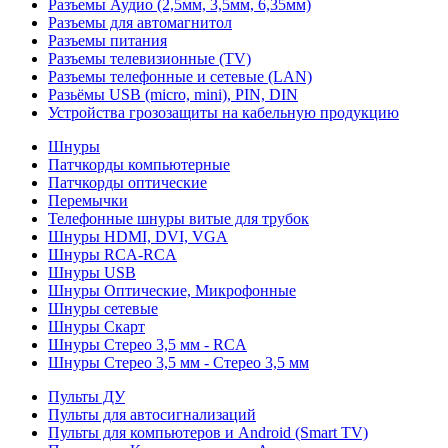
Разъемы Аудио (2,5мм, 3,5мм, 6,35мм)
Разъемы для автомагнитол
Разъемы питания
Разъемы телевизионные (TV)
Разъемы телефонные и сетевые (LAN)
Разьёмы USB (micro, mini), PIN, DIN
Устройства грозозащиты на кабельную продукцию
Шнуры
Патчкорды компьютерные
Патчкорды оптические
Перемычки
Телефонные шнуры витые для трубок
Шнуры HDMI, DVI, VGA
Шнуры RCA-RCA
Шнуры USB
Шнуры Оптические, Микрофонные
Шнуры сетевые
Шнуры Скарт
Шнуры Стерео 3,5 мм - RCA
Шнуры Стерео 3,5 мм - Стерео 3,5 мм
Пульты ДУ
Пульты для автосигнализаций
Пульты для компьютеров и Android (Smart TV)