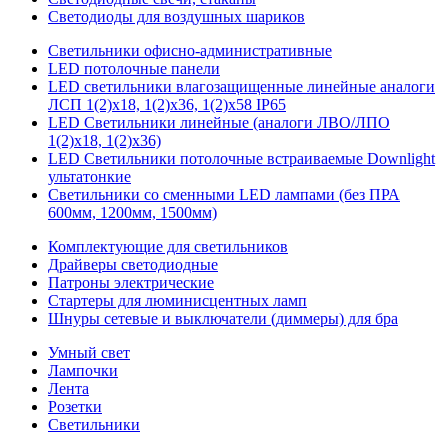
Светодиоды для воздушных шариков
Светильники офисно-административные
LED потолочные панели
LED светильники влагозащищенные линейные аналоги
ЛСП 1(2)х18, 1(2)х36, 1(2)х58 IP65
LED Светильники линейные (аналоги ЛВО/ЛПО
1(2)х18, 1(2)х36)
LED Светильники потолочные встраиваемые Downlight
ультатонкие
Светильники со сменными LED лампами (без ПРА
600мм, 1200мм, 1500мм)
Комплектующие для светильников
Драйверы светодиодные
Патроны электрические
Стартеры для люминисцентных ламп
Шнуры сетевые и выключатели (диммеры) для бра
Умный свет
Лампочки
Лента
Розетки
Светильники