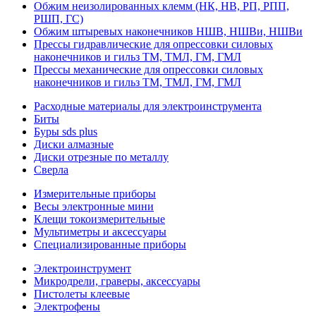
Обжим неизолированных клемм (НК, НВ, РП, РПП,
РШП, ГС)
Обжим штыревых наконечников НШВ, НШВи, НШВи
Прессы гидравлические для опрессовки силовых
наконечников и гильз ТМ, ТМЛ, ГМ, ГМЛ
Прессы механические для опрессовки силовых
наконечников и гильз ТМ, ТМЛ, ГМ, ГМЛ
Расходные материалы для электроинструмента
Биты
Буры sds plus
Диски алмазные
Диски отрезные по металлу
Сверла
Измерительные приборы
Весы электронные мини
Клещи токоизмерительные
Мультиметры и аксессуары
Специализированные приборы
Электроинструмент
Микродрели, граверы, аксессуары
Пистолеты клеевые
Электрофены