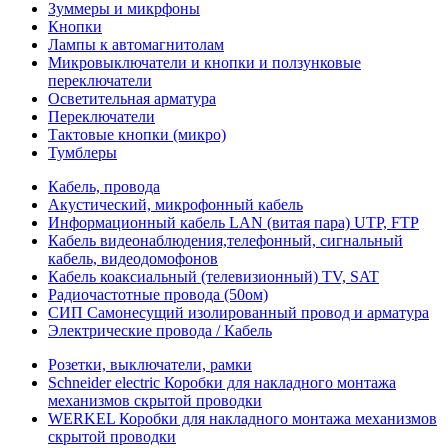
Зуммеры и микрфоны
Кнопки
Лампы к автомагнитолам
Микровыключатели и кнопки и ползунковые
переключатели
Осветительная арматура
Переключатели
Тактовые кнопки (микро)
Тумблеры
Кабель, провода
Акустический, микрофонный кабель
Информационный кабель LAN (витая пара) UTP, FTP
Кабель видеонаблюдения,телефонный, сигнальный
кабель, видеодомофонов
Кабель коаксиальный (телевизионный) TV, SAT
Радиочастотные провода (50ом)
СИП Самонесущий изолированный провод и арматура
Электрические провода / Кабель
Розетки, выключатели, рамки
Schneider electric Коробки для накладного монтажа
механизмов скрытой проводки
WERKEL Коробки для накладного монтажа механизмов
скрытой проводки