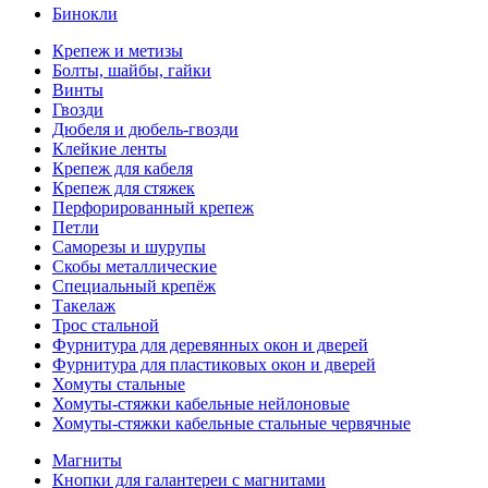
Бинокли
Крепеж и метизы
Болты, шайбы, гайки
Винты
Гвозди
Дюбеля и дюбель-гвозди
Клейкие ленты
Крепеж для кабеля
Крепеж для стяжек
Перфорированный крепеж
Петли
Саморезы и шурупы
Скобы металлические
Специальный крепёж
Такелаж
Трос стальной
Фурнитура для деревянных окон и дверей
Фурнитура для пластиковых окон и дверей
Хомуты стальные
Хомуты-стяжки кабельные нейлоновые
Хомуты-стяжки кабельные стальные червячные
Магниты
Кнопки для галантереи с магнитами