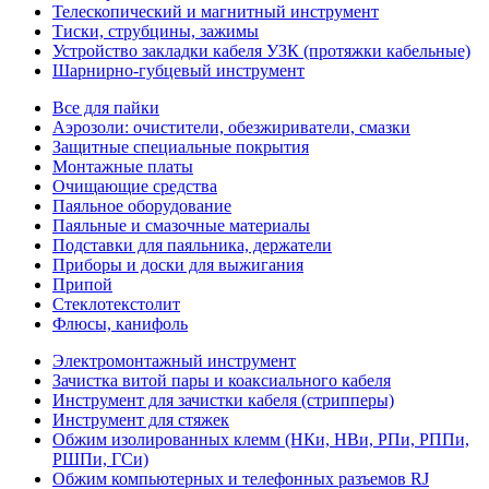
Телескопический и магнитный инструмент
Тиски, струбцины, зажимы
Устройство закладки кабеля УЗК (протяжки кабельные)
Шарнирно-губцевый инструмент
Все для пайки
Аэрозоли: очистители, обезжириватели, смазки
Защитные специальные покрытия
Монтажные платы
Очищающие средства
Паяльное оборудование
Паяльные и смазочные материалы
Подставки для паяльника, держатели
Приборы и доски для выжигания
Припой
Стеклотекстолит
Флюсы, канифоль
Электромонтажный инструмент
Зачистка витой пары и коаксиального кабеля
Инструмент для зачистки кабеля (стрипперы)
Инструмент для стяжек
Обжим изолированных клемм (НКи, НВи, РПи, РППи,
РШПи, ГСи)
Обжим компьютерных и телефонных разъемов RJ