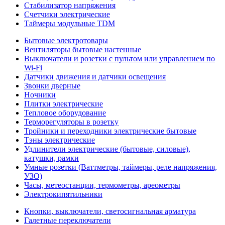
Стабилизатор напряжения
Счетчики электрические
Таймеры модульные TDM
Бытовые электротовары
Вентиляторы бытовые настенные
Выключатели и розетки с пультом или управлением по
Wi-Fi
Датчики движения и датчики освещения
Звонки дверные
Ночники
Плитки электрические
Тепловое оборудование
Терморегуляторы в розетку
Тройники и переходники электрические бытовые
Тэны электрические
Удлинители электрические (бытовые, силовые),
катушки, рамки
Умные розетки (Ваттметры, таймеры, реле напряжения,
УЗО)
Часы, метеостанции, термометры, ареометры
Электрокипятильники
Кнопки, выключатели, светосигнальная арматура
Галетные переключатели