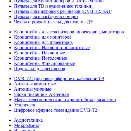
Пульты для Кондиционеров и Автоакустики
Пульты для ТВ и аудио-видео техники
Пульты для цифровых ресиверов (DVB-T2, SAT)
Пульты для шлагбаумов и ворот
Чехлы и ремкомплекты для пультов ДУ
Кронштейны для телевизоров, проекторов, мониторов
Кронштейны для мониторов
Кронштейны для проекторов
Кронштейны Наклонно-повортотные
Кронштейны Наклонные
Кронштейны Потолочные
Кронштейны Фиксированные
Подставки для ресиверов
DVB-T2 Цифровое, эфирное и кабельное ТВ
Антенны комнатные
Антенны уличные
Блоки питания к Антеннам
Мачты телескопические и кронштейны для антенн
Усилители
Цифровое эфирное телевидение DVB-Т2
Аудиотехника
Микрофоны
Наушники