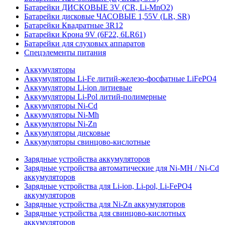
Батарейки ДИСКОВЫЕ 3V (CR, Li-MnO2)
Батарейки дисковые ЧАСОВЫЕ 1,55V (LR, SR)
Батарейки Квадратные 3R12
Батарейки Крона 9V (6F22, 6LR61)
Батарейки для слуховых аппаратов
Спецэлементы питания
Аккумуляторы
Аккумуляторы Li-Fe литий-железо-фосфатные LiFePO4
Аккумуляторы Li-ion литиевые
Аккумуляторы Li-Pol литий-полимерные
Аккумуляторы Ni-Cd
Аккумуляторы Ni-Mh
Аккумуляторы Ni-Zn
Аккумуляторы дисковые
Аккумуляторы свинцово-кислотные
Зарядные устройства аккумуляторов
Зарядные устройства автоматические для Ni-MH / Ni-Cd
аккумуляторов
Зарядные устройства для Li-ion, Li-pol, Li-FePO4
аккумуляторов
Зарядные устройства для Ni-Zn аккумуляторов
Зарядные устройства для свинцово-кислотных
аккумуляторов