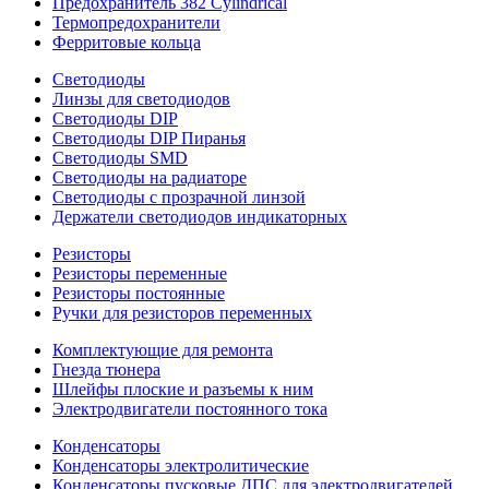
Предохранитель 382 Cylindrical
Термопредохранители
Ферритовые кольца
Светодиоды
Линзы для светодиодов
Светодиоды DIP
Светодиоды DIP Пиранья
Светодиоды SMD
Светодиоды на радиаторе
Светодиоды с прозрачной линзой
Держатели светодиодов индикаторных
Резисторы
Резисторы переменные
Резисторы постоянные
Ручки для резисторов переменных
Комплектующие для ремонта
Гнезда тюнера
Шлейфы плоские и разъемы к ним
Электродвигатели постоянного тока
Конденсаторы
Конденсаторы электролитические
Конденсаторы пусковые ДПС для электродвигателей