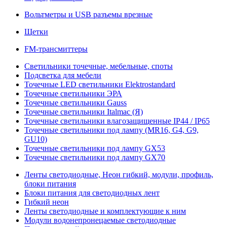
Вольтметры и USB разъемы врезные
Щетки
FM-трансмиттеры
Светильники точечные, мебельные, споты
Подсветка для мебели
Точечные LED светильники Elektrostandard
Точечные светильники ЭРА
Точечные светильники Gauss
Точечные светильники Italmac (Я)
Точечные светильники влагозащищенные IP44 / IP65
Точечные светильники под лампу (MR16, G4, G9,
GU10)
Точечные светильники под лампу GX53
Точечные светильники под лампу GX70
Ленты светодиодные, Неон гибкий, модули, профиль,
блоки питания
Блоки питания для светодиодных лент
Гибкий неон
Ленты светодиодные и комплектующие к ним
Модули водонепронецаемые светодиодные