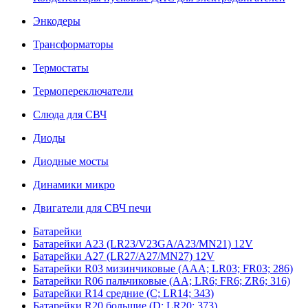
Энкодеры
Трансформаторы
Термостаты
Термопереключатели
Слюда для СВЧ
Диоды
Диодные мосты
Динамики микро
Двигатели для СВЧ печи
Батарейки
Батарейки A23 (LR23/V23GA/A23/MN21) 12V
Батарейки A27 (LR27/A27/MN27) 12V
Батарейки R03 мизинчиковые (AAA; LR03; FR03; 286)
Батарейки R06 пальчиковые (AA; LR6; FR6; ZR6; 316)
Батарейки R14 средние (C; LR14; 343)
Батарейки R20 большие (D; LR20; 373)