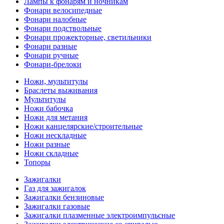
Лампы к фонарям и ночникам
Фонари велосипедные
Фонари налобные
Фонари подствольные
Фонари прожекторные, светильники
Фонари разные
Фонари ручные
Фонари-брелоки
Ножи, мультитулы
Браслеты выживания
Мультитулы
Ножи бабочка
Ножи для метания
Ножи канцелярские/строительные
Ножи нескладные
Ножи разные
Ножи складные
Топоры
Зажигалки
Газ для зажигалок
Зажигалки бензиновые
Зажигалки газовые
Зажигалки плазменные электроимпульсные