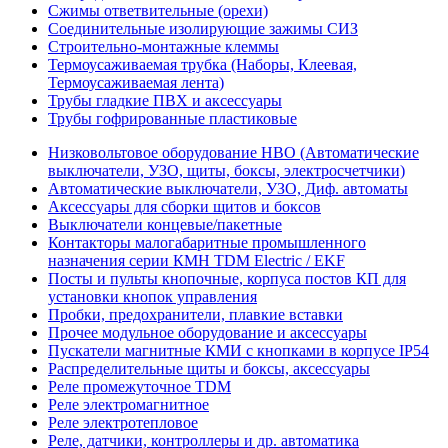
Сжимы ответвительные (орехи)
Соединительные изолирующие зажимы СИЗ
Строительно-монтажные клеммы
Термоусаживаемая трубка (Наборы, Клеевая,
Термоусаживаемая лента)
Трубы гладкие ПВХ и аксессуары
Трубы гофрированные пластиковые
Низковольтовое оборудование НВО (Автоматические
выключатели, УЗО, щиты, боксы, электросчетчики)
Автоматические выключатели, УЗО, Диф. автоматы
Аксессуары для сборки щитов и боксов
Выключатели концевые/пакетные
Контакторы малогабаритные промышленного
назначения серии КМН TDM Electric / EKF
Посты и пульты кнопочные, корпуса постов КП для
установки кнопок управления
Пробки, предохранители, плавкие вставки
Прочее модульное оборудование и аксессуары
Пускатели магнитные КМИ с кнопками в корпусе IP54
Распределительные щиты и боксы, аксессуары
Реле промежуточное TDM
Реле электромагнитное
Реле электротепловое
Реле, датчики, контроллеры и др. автоматика