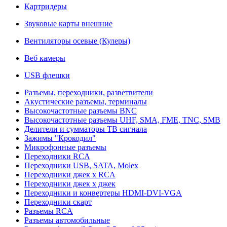
Картридеры
Звуковые карты внешние
Вентиляторы осевые (Кулеры)
Веб камеры
USB флешки
Разъемы, переходники, разветвители
Акустические разъемы, терминалы
Высокочастотные разъемы BNC
Высокочастотные разъемы UHF, SMA, FME, TNC, SMB
Делители и сумматоры ТВ сигнала
Зажимы "Крокодил"
Микрофонные разъемы
Переходники RCA
Переходники USB, SATA, Molex
Переходники джек х RCA
Переходники джек х джек
Переходники и конвертеры HDMI-DVI-VGA
Переходники скарт
Разъемы RCA
Разъемы автомобильные