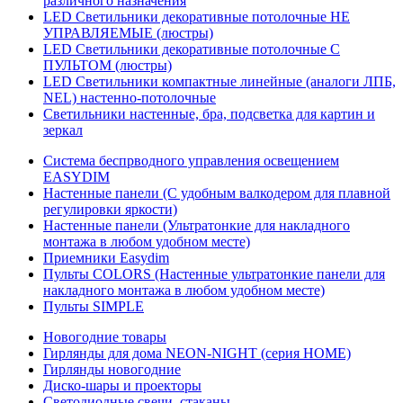
различного назначения
LED Светильники декоративные потолочные НЕ
УПРАВЛЯЕМЫЕ (люстры)
LED Светильники декоративные потолочные С
ПУЛЬТОМ (люстры)
LED Светильники компактные линейные (аналоги ЛПБ,
NEL) настенно-потолочные
Светильники настенные, бра, подсветка для картин и
зеркал
Система беспрводного управления освещением
EASYDIM
Настенные панели (С удобным валкодером для плавной
регулировки яркости)
Настенные панели (Ультратонкие для накладного
монтажа в любом удобном месте)
Приемники Easydim
Пульты COLORS (Настенные ультратонкие панели для
накладного монтажа в любом удобном месте)
Пульты SIMPLE
Новогодние товары
Гирлянды для дома NEON-NIGHT (серия HOME)
Гирлянды новогодние
Диско-шары и проекторы
Светодиодные свечи, стаканы