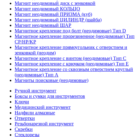
Магнит неодимовый диск с зенковкой
Магнит неодимовый КОЛЬЦО
Магнит неодимовый ПРИЗМА (куб)
Магнит неодимовый ЦИЛИНДР (шайба)
Магнит неодимовый ШАР
Магнитное крепление под болт (неодимовые) Тип D
Магнитное крепление прорезиненное (неодимовые) Тип
CP/HP/KP
Магнитное крепление прямоугольник с отверстием и
зенковкой (неодим)
Магнитное крепление с винтом (неодимовые) Тип С
Магнитное крепление с крючком (неодимовые) Тип Е
Магнитное крепление со сквозным отверстием круглый
(неодимовые) Тип А
Магниты поисковые (неодимовые)
Ручной инструмент
Боксы и сумки для инструментов
Ключи
Медицинский инструмент
Надфили алмазные
Отвертки
Резьбонарезной инструмент
Скребки
Стеклорезы