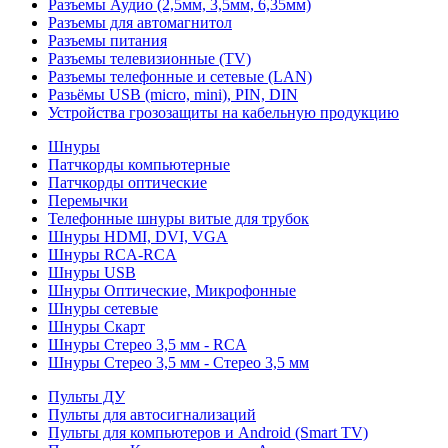
Разъемы Аудио (2,5мм, 3,5мм, 6,35мм)
Разъемы для автомагнитол
Разъемы питания
Разъемы телевизионные (TV)
Разъемы телефонные и сетевые (LAN)
Разьёмы USB (micro, mini), PIN, DIN
Устройства грозозащиты на кабельную продукцию
Шнуры
Патчкорды компьютерные
Патчкорды оптические
Перемычки
Телефонные шнуры витые для трубок
Шнуры HDMI, DVI, VGA
Шнуры RCA-RCA
Шнуры USB
Шнуры Оптические, Микрофонные
Шнуры сетевые
Шнуры Скарт
Шнуры Стерео 3,5 мм - RCA
Шнуры Стерео 3,5 мм - Стерео 3,5 мм
Пульты ДУ
Пульты для автосигнализаций
Пульты для компьютеров и Android (Smart TV)